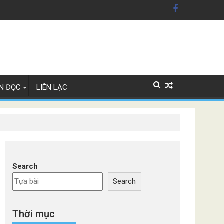
n Mỹ'
ây Lan
N ĐỌC
LIÊN LẠC
Search
Search
Thời mục