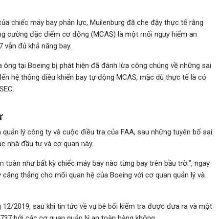
của chiếc máy bay phản lực, Muilenburg đã che đậy thực tế rằng
ăng cường đặc điểm cơ động (MCAS) là một mối nguy hiểm an
7 vẫn đủ khả năng bay.
a ông tại Boeing bị phát hiện đã đánh lừa công chúng về những sai
đến hệ thống điều khiển bay tự động MCAS, mặc dù thực tế là có
 SEC.
ư
quản lý công ty và cuộc điều tra của FAA, sau những tuyên bố sai
ác nhà đầu tư và cơ quan này.
an toàn như bất kỳ chiếc máy bay nào từng bay trên bầu trời”, ngay
y căng thẳng cho mối quan hệ của Boeing với cơ quan quản lý và
12/2019, sau khi tin tức về vụ bê bối kiểm tra được đưa ra và một
 737 bởi các cơ quan quản lý an toàn hàng không.