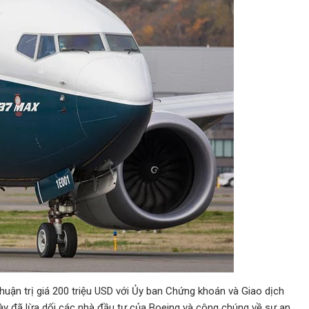
uận trị giá 200 triệu USD với Ủy ban Chứng khoán và Giao dịch
y đã lừa dối các nhà đầu tư của Boeing và công chúng về sự an