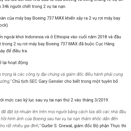
346 người chết trong 2 vụ tai nạn.
toàn của máy bay Boeing 737 MAX khiến xảy ra 2 vụ rơi máy bay
ock)
ển ngoài khơi Indonesia và ở Ethiopia vào cuối năm 2018 và đầu
t trong 2 vụ rơi máy bay Boeing 737 MAX đã buộc Cục Hàng
y để điều tra.
 lại hoạt động.
an trọng là các công ty đại chúng và giám đốc điều hành phải cung
rường,”
Chủ tịch SEC Gary Gensler cho biết trong một tuyên bố
ới mức cao kỷ lục sau vụ tai nạn thứ 2 vào tháng 3/2019.
đã đặt lợi nhuận lên trên mọi người bằng cách lừa dối các nhà đầu
 hồi hình ảnh của Boeing sau hai vụ tai nạn thảm khốc dẫn đến
o rất nhiều gia đình,”
Gurbir S. Grewal, giám đốc Bộ phận Thực thi