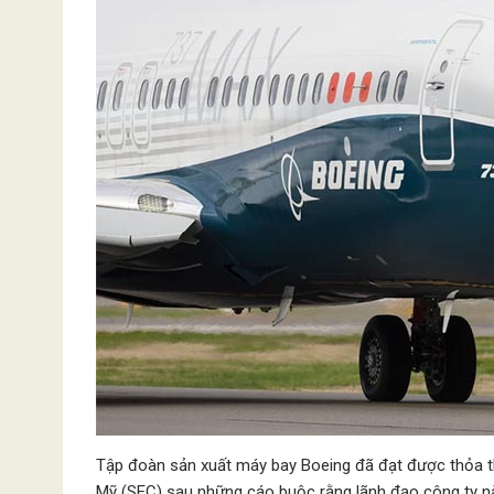
Tập đoàn sản xuất máy bay Boeing đã đạt được thỏa th
Mỹ (SEC) sau những cáo buộc rằng lãnh đạo công ty nà