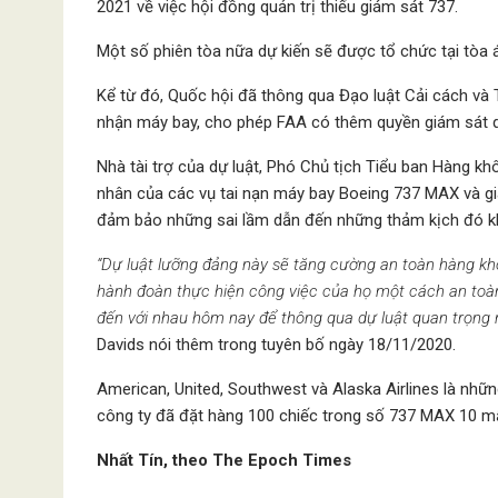
2021 về việc hội đồng quản trị thiếu giám sát 737.
Một số phiên tòa nữa dự kiến sẽ được tổ chức tại tòa á
Kể từ đó, Quốc hội đã thông qua Đạo luật Cải cách và
nhận máy bay, cho phép FAA có thêm quyền giám sát qu
Nhà tài trợ của dự luật, Phó Chủ tịch Tiểu ban Hàng kh
nhân của các vụ tai nạn máy bay Boeing 737 MAX và g
đảm bảo những sai lầm dẫn đến những thảm kịch đó kh
“Dự luật lưỡng đảng này sẽ tăng cường an toàn hàng khôn
hành đoàn thực hiện công việc của họ một cách an toàn v
đến với nhau hôm nay để thông qua dự luật quan trọng 
Davids nói thêm trong tuyên bố ngày 18/11/2020.
American, United, Southwest và Alaska Airlines là nhữ
công ty đã đặt hàng 100 chiếc trong số 737 MAX 10 m
Nhất Tín, theo The Epoch Times