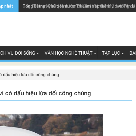
ập nhật
Ông Trump ký sắc lệnh hạn chế luật 'sinh ở Mỹ là công dâ
Tổng Bí thư, Chủ tịch nước Tô Lâm sắp thăm Úc và Tân L
ỊCH VỤ ĐỜI SỐNG
VĂN HỌC NGHỆ THUẬT
TẠP LỤC
BẠ
có dấu hiệu lừa dối công chúng
vì có dấu hiệu lừa dối công chúng