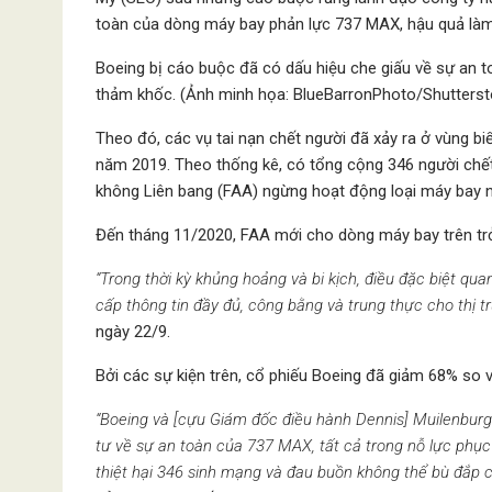
toàn của dòng máy bay phản lực 737 MAX, hậu quả làm 
Boeing bị cáo buộc đã có dấu hiệu che giấu về sự an 
thảm khốc. (Ảnh minh họa: BlueBarronPhoto/Shutterst
Theo đó, các vụ tai nạn chết người đã xảy ra ở vùng bi
năm 2019. Theo thống kê, có tổng cộng 346 người chế
không Liên bang (FAA) ngừng hoạt động loại máy bay nà
Đến tháng 11/2020, FAA mới cho dòng máy bay trên trở
“Trong thời kỳ khủng hoảng và bi kịch, điều đặc biệt qu
cấp thông tin đầy đủ, công bằng và trung thực cho thị t
ngày 22/9.
Bởi các sự kiện trên, cổ phiếu Boeing đã giảm 68% so v
“Boeing và [cựu Giám đốc điều hành Dennis] Muilenburg 
tư về sự an toàn của 737 MAX, tất cả trong nỗ lực phục
thiệt hại 346 sinh mạng và đau buồn không thể bù đắp ch