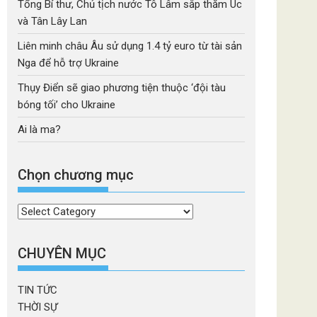
Tổng Bí thư, Chủ tịch nước Tô Lâm sắp thăm Úc
và Tân Lây Lan
Liên minh châu Âu sử dụng 1.4 tỷ euro từ tài sản
Nga để hỗ trợ Ukraine
Thụy Điển sẽ giao phương tiện thuộc ‘đội tàu
bóng tối’ cho Ukraine
Ai là ma?
Chọn chương mục
Chọn
chương
mục
CHUYÊN MỤC
TIN TỨC
THỜI SỰ