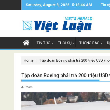
Skip
Saturday, August 8, 2026
5:18:45 AM
Tin c
to
content
TIN TỨC
THỜI SỰ
THÔNG BÁO
D
Home
Tập đoàn Boeing phải trả 200 triệu USD vì 
Tập đoàn Boeing phải trả 200 triệu USD 
Pham