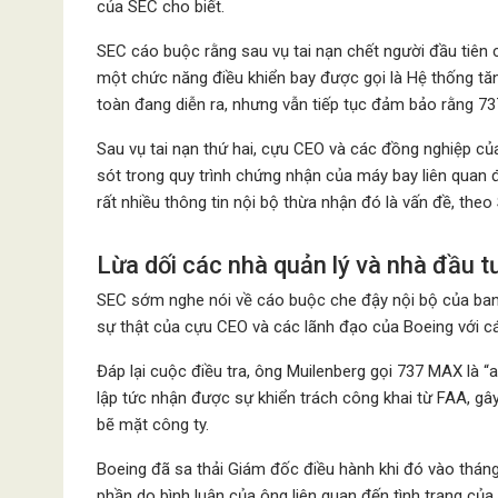
của SEC cho biết.
SEC cáo buộc rằng sau vụ tai nạn chết người đầu tiên 
một chức năng điều khiển bay được gọi là Hệ thống t
toàn đang diễn ra, nhưng vẫn tiếp tục đảm bảo rằng 73
Sau vụ tai nạn thứ hai, cựu CEO và các đồng nghiệp củ
sót trong quy trình chứng nhận của máy bay liên quan 
rất nhiều thông tin nội bộ thừa nhận đó là vấn đề, theo
Lừa dối các nhà quản lý và nhà đầu t
SEC sớm nghe nói về cáo buộc che đậy nội bộ của ban 
sự thật của cựu CEO và các lãnh đạo của Boeing với c
Đáp lại cuộc điều tra, ông Muilenberg gọi 737 MAX là “
lập tức nhận được sự khiển trách công khai từ FAA, gâ
bẽ mặt công ty.
Boeing đã sa thải Giám đốc điều hành khi đó vào tháng 
phần do bình luận của ông liên quan đến tình trạng của