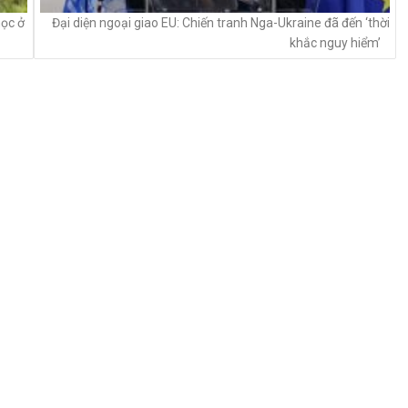
học ở
Đại diện ngoại giao EU: Chiến tranh Nga-Ukraine đã đến ‘thời
khắc nguy hiểm’