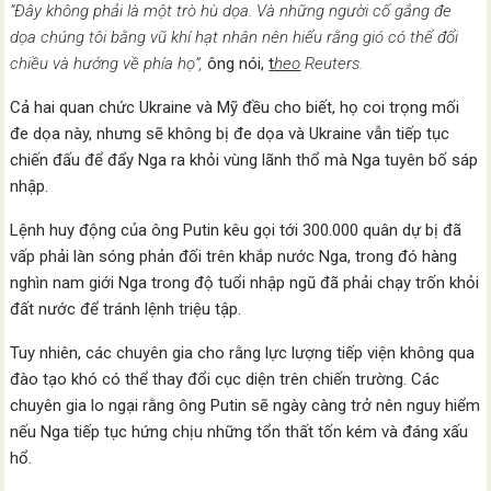
“Đây không phải là một trò hù dọa. Và những người cố gắng đe
dọa chúng tôi bằng vũ khí hạt nhân nên hiểu rằng gió có thể đổi
chiều và hướng về phía họ”,
ông nói,
t
heo
Reuters.
Cả hai quan chức Ukraine và Mỹ đều cho biết, họ coi trọng mối
đe dọa này, nhưng sẽ không bị đe dọa và Ukraine vẫn tiếp tục
chiến đấu để đẩy Nga ra khỏi vùng lãnh thổ mà Nga tuyên bố sáp
nhập.
Lệnh huy động của ông Putin kêu gọi tới 300.000 quân dự bị đã
vấp phải làn sóng phản đối trên khắp nước Nga, trong đó hàng
nghìn nam giới Nga trong độ tuổi nhập ngũ đã phải chạy trốn khỏi
đất nước để tránh lệnh triệu tập.
Tuy nhiên, các chuyên gia cho rằng lực lượng tiếp viện không qua
đào tạo khó có thể thay đổi cục diện trên chiến trường. Các
chuyên gia lo ngại rằng ông Putin sẽ ngày càng trở nên nguy hiểm
nếu Nga tiếp tục hứng chịu những tổn thất tốn kém và đáng xấu
hổ.