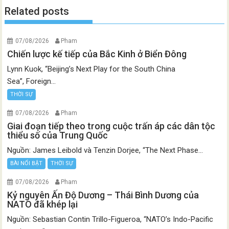
Related posts
07/08/2026
Pham
Chiến lược kế tiếp của Bắc Kinh ở Biển Đông
Lynn Kuok, “Beijing’s Next Play for the South China
Sea”, Foreign...
THỜI SỰ
07/08/2026
Pham
Giai đoạn tiếp theo trong cuộc trấn áp các dân tộc
thiểu số của Trung Quốc
Nguồn: James Leibold và Tenzin Dorjee, “The Next Phase...
BÀI NỔI BẬT
THỜI SỰ
07/08/2026
Pham
Kỷ nguyên Ấn Độ Dương – Thái Bình Dương của
NATO đã khép lại
Nguồn: Sebastian Contin Trillo-Figueroa, “NATO’s Indo-Pacific