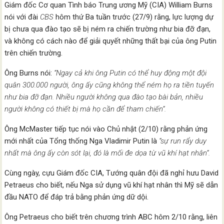
Giám đốc Cơ quan Tình báo Trung ương Mỹ (CIA) William Burns
nói với đài
CBS
hôm thứ Ba tuần trước (27/9) rằng, lực lượng dự
bị chưa qua đào tạo sẽ bị ném ra chiến trường như bia đỡ đạn,
và không có cách nào để giải quyết những thất bại của ông Putin
trên chiến trường.
Ông Burns nói:
“Ngay cả khi ông Putin có thể huy động một đội
quân 300.000 người, ông ấy cũng không thể ném họ ra tiền tuyến
như bia đỡ đạn. Nhiều người không qua đào tạo bài bản, nhiều
người không có thiết bị mà họ cần để tham chiến”.
Ông McMaster tiếp tục nói vào Chủ nhật (2/10) rằng phản ứng
mới nhất của Tổng thống Nga Vladimir Putin là
“sự run rẩy duy
nhất mà ông ấy còn sót lại, đó là mối đe dọa từ vũ khí hạt nhân”.
Cùng ngày, cựu Giám đốc CIA, Tướng quân đội đã nghỉ hưu David
Petraeus cho biết, nếu Nga sử dụng vũ khí hạt nhân thì Mỹ sẽ dẫn
đầu NATO để đáp trả bằng phản ứng dữ dội.
Ông Petraeus cho biết trên chương trình ABC hôm 2/10 rằng, liên