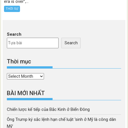
era is over”,...
THỜI SỰ
Search
Search
Thời mục
Thời
mục
BÀI MỚI NHẤT
Chiến lược kế tiếp của Bắc Kinh ở Biển Đông
Ông Trump ký sắc lệnh hạn chế luật ‘sinh ở Mỹ là công dân
Mỹ’