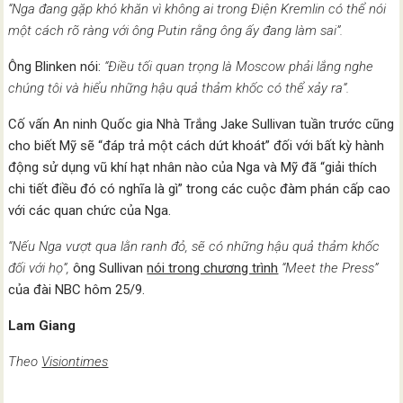
“Nga đang gặp khó khăn vì không ai trong Điện Kremlin có thể nói
một cách rõ ràng với ông Putin rằng ông ấy đang làm sai”.
Ông Blinken nói:
“Điều tối quan trọng là Moscow phải lắng nghe
chúng tôi và hiểu những hậu quả thảm khốc có thể xảy ra”.
Cố vấn An ninh Quốc gia Nhà Trắng Jake Sullivan tuần trước cũng
cho biết Mỹ sẽ “đáp trả một cách dứt khoát” đối với bất kỳ hành
động sử dụng vũ khí hạt nhân nào của Nga và Mỹ đã “giải thích
chi tiết điều đó có nghĩa là gì” trong các cuộc đàm phán cấp cao
với các quan chức của Nga.
“Nếu Nga vượt qua lằn ranh đỏ, sẽ có những hậu quả thảm khốc
đối với họ”,
ông Sullivan
nói trong chương trình
“Meet the Press”
của đài NBC hôm 25/9.
Lam Giang
Theo
Visiontimes