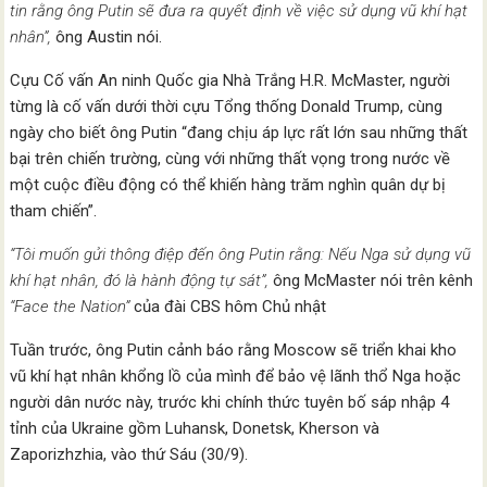
tin rằng ông Putin sẽ đưa ra quyết định về việc sử dụng vũ khí hạt
nhân”,
ông Austin nói.
Cựu Cố vấn An ninh Quốc gia Nhà Trắng H.R. McMaster, người
từng là cố vấn dưới thời cựu Tổng thống Donald Trump, cùng
ngày cho biết ông Putin “đang chịu áp lực rất lớn sau những thất
bại trên chiến trường, cùng với những thất vọng trong nước về
một cuộc điều động có thể khiến hàng trăm nghìn quân dự bị
tham chiến”.
“Tôi muốn gửi thông điệp đến ông Putin rằng: Nếu Nga sử dụng vũ
khí hạt nhân, đó là hành động tự sát”,
ông McMaster nói trên kênh
“Face the Nation”
của đài CBS hôm Chủ nhật
Tuần trước, ông Putin cảnh báo rằng Moscow sẽ triển khai kho
vũ khí hạt nhân khổng lồ của mình để bảo vệ lãnh thổ Nga hoặc
người dân nước này, trước khi chính thức tuyên bố sáp nhập 4
tỉnh của Ukraine gồm Luhansk, Donetsk, Kherson và
Zaporizhzhia, vào thứ Sáu (30/9).