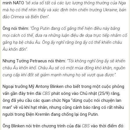
minh NATO
“sẽ xóa sổ tất cả các lực lượng thông thường của Nga
mà họ có thể nhìn thấy và xác định trên chiến trường Ukraine, bán
đảo Crimea và Biển Đen”.
Ông nói thêm:
“Ông Putin đang cố gắng thể hiện điều này bằng
mọi cách có thể, đưa ra những luận điệu đe dọa trực tiếp nhằm cố
gắng hạ bệ châu Âu. Ông ấy nghĩ rằng ông ấy có thể khiến châu
Âu khốn đốn”.
Nhưng Tướng Petraeus nói thêm:
“Tôi không nghĩ ông ấy sẽ khiến
châu Âu khốn khổ. Châu Âu sẽ có một mùa đông khó khăn, nguồn
cung cấp khí đốt sẽ giảm mạnh nhưng họ sẽ vượt qua được”.
Ngoại trưởng Mỹ Antony Blinken cho biết trong một cuộc phỏng
vấn gần đây trên đài
CBS
phát sóng vào Chủ nhật (25/9) rằng,
ông đã yêu cầu các quan chức Nga “dừng cuộc nói chuyện lan
man” về vũ khí hạt nhân, nhưng cũng cảnh báo rằng có rất nhiều
người trong Điện Kremlin đang chống lại ông Putin.
Ông Blinken nói trên chương trình của đài
CBS
vào thời điểm đó: