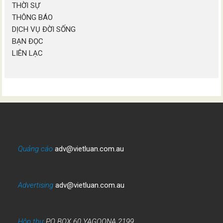
THỜI SỰ
THÔNG BÁO
DỊCH VỤ ĐỜI SỐNG
BẠN ĐỌC
LIÊN LẠC
Quảng cáo
adv@vietluan.com.au
Advertising
adv@vietluan.com.au
Hộp thư
PO BOX 60 YAGOONA 2199