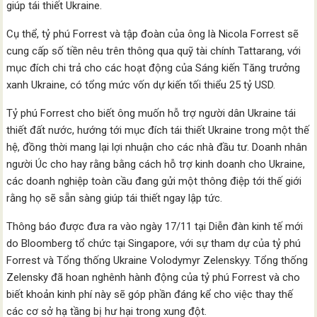
giúp tái thiết Ukraine.
Cụ thể, tỷ phú Forrest và tập đoàn của ông là Nicola Forrest sẽ
cung cấp số tiền nêu trên thông qua quỹ tài chính Tattarang, với
mục đích chi trả cho các hoạt động của Sáng kiến Tăng trưởng
xanh Ukraine, có tổng mức vốn dự kiến tối thiểu 25 tỷ USD.
Tỷ phú Forrest cho biết ông muốn hỗ trợ người dân Ukraine tái
thiết đất nước, hướng tới mục đích tái thiết Ukraine trong một thế
hệ, đồng thời mang lại lợi nhuận cho các nhà đầu tư. Doanh nhân
người Úc cho hay rằng bằng cách hỗ trợ kinh doanh cho Ukraine,
các doanh nghiệp toàn cầu đang gửi một thông điệp tới thế giới
rằng họ sẽ sẵn sàng giúp tái thiết ngay lập tức.
Thông báo được đưa ra vào ngày 17/11 tại Diễn đàn kinh tế mới
do Bloomberg tổ chức tại Singapore, với sự tham dự của tỷ phú
Forrest và Tổng thống Ukraine Volodymyr Zelenskyy. Tổng thống
Zelensky đã hoan nghênh hành động của tỷ phú Forrest và cho
biết khoản kinh phí này sẽ góp phần đáng kể cho việc thay thế
các cơ sở hạ tầng bị hư hại trong xung đột.