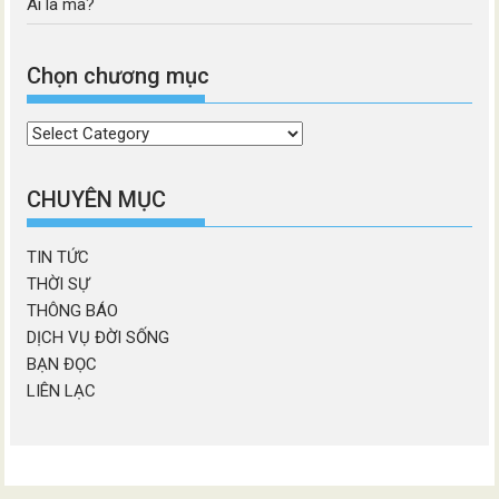
Ai là ma?
Chọn chương mục
Chọn
chương
mục
CHUYÊN MỤC
TIN TỨC
THỜI SỰ
THÔNG BÁO
DỊCH VỤ ĐỜI SỐNG
BẠN ĐỌC
LIÊN LẠC