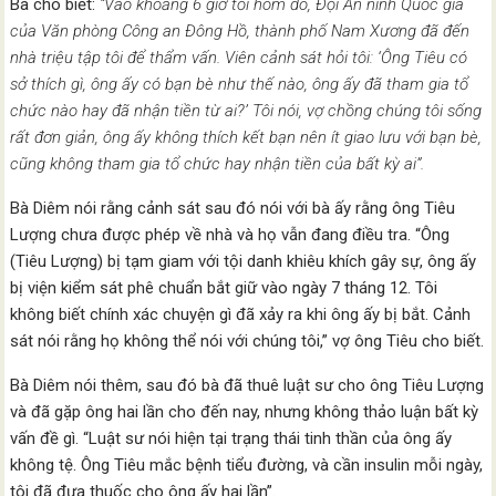
Bà cho biết:
“Vào khoảng 6 giờ tối hôm đó, Đội An ninh Quốc gia
của Văn phòng Công an Đông Hồ, thành phố Nam Xương đã đến
nhà triệu tập tôi để thẩm vấn. Viên cảnh sát hỏi tôi: ‘Ông Tiêu có
sở thích gì, ông ấy có bạn bè như thế nào, ông ấy đã tham gia tổ
chức nào hay đã nhận tiền từ ai?’ Tôi nói, vợ chồng chúng tôi sống
rất đơn giản, ông ấy không thích kết bạn nên ít giao lưu với bạn bè,
cũng không tham gia tổ chức hay nhận tiền của bất kỳ ai”.
Bà Diêm nói rằng cảnh sát sau đó nói với bà ấy rằng ông Tiêu
Lượng chưa được phép về nhà và họ vẫn đang điều tra. “Ông
(Tiêu Lượng) bị tạm giam với tội danh khiêu khích gây sự, ông ấy
bị viện kiểm sát phê chuẩn bắt giữ vào ngày 7 tháng 12. Tôi
không biết chính xác chuyện gì đã xảy ra khi ông ấy bị bắt. Cảnh
sát nói rằng họ không thể nói với chúng tôi,” vợ ông Tiêu cho biết.
Bà Diêm nói thêm, sau đó bà đã thuê luật sư cho ông Tiêu Lượng
và đã gặp ông hai lần cho đến nay, nhưng không thảo luận bất kỳ
vấn đề gì. “Luật sư nói hiện tại trạng thái tinh thần của ông ấy
không tệ. Ông Tiêu mắc bệnh tiểu đường, và cần insulin mỗi ngày,
tôi đã đưa thuốc cho ông ấy hai lần”.