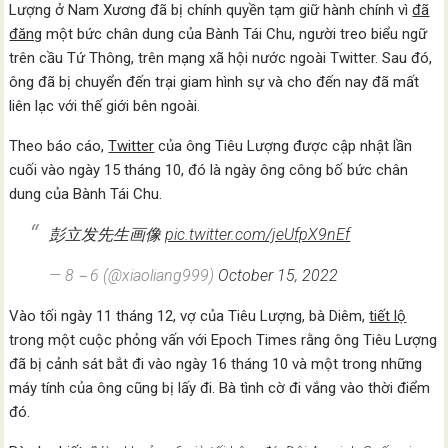
Lượng ở Nam Xương đã bị chính quyền tạm giữ hành chính vì
đã
đăng
một bức chân dung của Bành Tái Chu, người treo biểu ngữ
trên cầu Tứ Thông, trên mạng xã hội nước ngoài Twitter. Sau đó,
ông đã bị chuyển đến trại giam hình sự và cho đến nay đã mất
liên lạc với thế giới bên ngoài.
Theo báo cáo,
Twitter
của ông Tiêu Lượng được cập nhật lần
cuối vào ngày 15 tháng 10, đó là ngày ông công bố bức chân
dung của Bành Tái Chu.
彭立发先生画像
pic.twitter.com/jeUfpX9nEf
— 8－6 (@xiaoliang999)
October 15, 2022
Vào tối ngày 11 tháng 12, vợ của Tiêu Lượng, bà Diêm,
tiết lộ
trong một cuộc phỏng vấn với Epoch Times rằng ông Tiêu Lượng
đã bị cảnh sát bắt đi vào ngày 16 tháng 10 và một trong những
máy tính của ông cũng bị lấy đi. Bà tình cờ đi vắng vào thời điểm
đó.