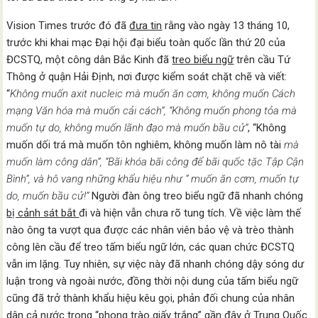
Vision Times trước đó đã
đưa tin
rằng vào ngày 13 tháng 10,
trước khi khai mạc Đại hội đại biểu toàn quốc lần thứ 20 của
ĐCSTQ, một công dân Bắc Kinh đã
treo biểu ngữ
trên cầu Tứ
Thông ở quận Hải Định, nơi được kiểm soát chặt chẽ và viết:
“
Không muốn axit nucleic mà muốn ăn cơm, không muốn Cách
mạng Văn hóa mà muốn cải cách”, “Không muốn phong tỏa mà
muốn tự do, không muốn lãnh đạo mà muốn bầu cử”
, “Không
muốn dối trá mà muốn tôn nghiêm, không muốn làm nô tài
mà
muốn làm công dân”, “Bãi khóa bãi công để bãi quốc tặc Tập Cận
Bình”, và hô vang những khẩu hiệu như ” muốn ăn cơm, muốn tự
do, muốn bầu cử!”
Người đàn ông treo biểu ngữ đã nhanh chóng
bị cảnh sát bắt
đi và hiện vẫn chưa rõ tung tích. Về việc làm thế
nào ông ta vượt qua được các nhân viên bảo vệ và trèo thành
công lên cầu để treo tấm biểu ngữ lớn, các quan chức ĐCSTQ
vẫn im lặng. Tuy nhiên, sự việc này đã nhanh chóng dậy sóng dư
luận trong và ngoài nước, đồng thời nội dung của tấm biểu ngữ
cũng đã trở thành khẩu hiệu kêu gọi, phản đối chung của nhân
dân cả nước trong “phong trào giấy trắng” gần đây ở Trung Quốc.