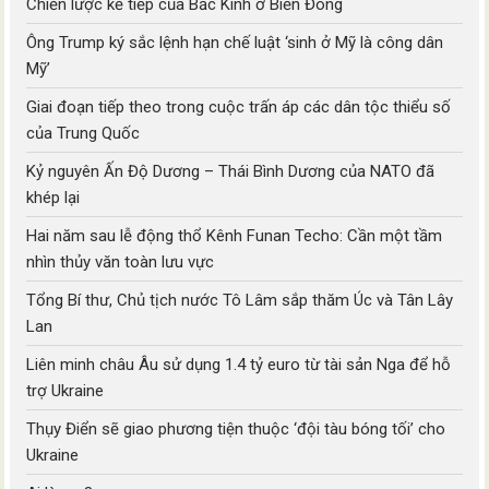
Chiến lược kế tiếp của Bắc Kinh ở Biển Đông
Ông Trump ký sắc lệnh hạn chế luật ‘sinh ở Mỹ là công dân
Mỹ’
Giai đoạn tiếp theo trong cuộc trấn áp các dân tộc thiểu số
của Trung Quốc
Kỷ nguyên Ấn Độ Dương – Thái Bình Dương của NATO đã
khép lại
Hai năm sau lễ động thổ Kênh Funan Techo: Cần một tầm
nhìn thủy văn toàn lưu vực
Tổng Bí thư, Chủ tịch nước Tô Lâm sắp thăm Úc và Tân Lây
Lan
Liên minh châu Âu sử dụng 1.4 tỷ euro từ tài sản Nga để hỗ
trợ Ukraine
Thụy Điển sẽ giao phương tiện thuộc ‘đội tàu bóng tối’ cho
Ukraine