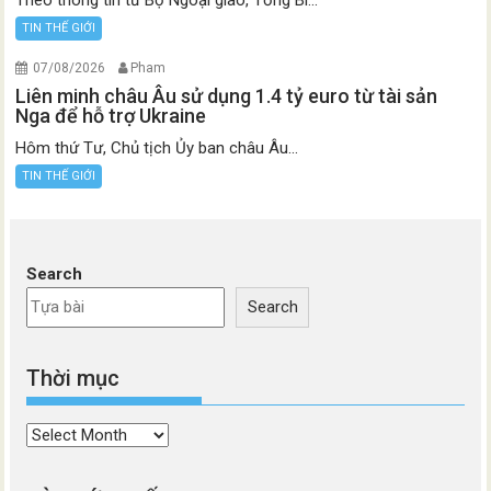
Theo thông tin từ Bộ Ngoại giao, Tổng Bí...
TIN THẾ GIỚI
07/08/2026
Pham
Liên minh châu Âu sử dụng 1.4 tỷ euro từ tài sản
Nga để hỗ trợ Ukraine
Hôm thứ Tư, Chủ tịch Ủy ban châu Âu...
TIN THẾ GIỚI
Search
Search
Thời mục
Thời
mục