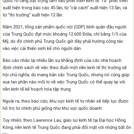
Quốc rõ ràng đặt trọng tâm vào phát triển kinh tế. Từ “phát triển”
xuất hiện trong báo cáo 45 lần, từ “cải cách” xuất hiện 13 lần, và
từ “thị trường” xuất hiện 12 lần.
Năm 2021, tổng sản phẩm quốc nội (GDP) bình quân đầu người
của Trung Quốc đạt mức khoảng 12.600 Đôla, chỉ bằng 1/5 của
Mỹ, do đó chính phủ Trung Quốc giờ đây phải hướng công tác
vào việc cải thiện sinh kế cho người dân.
Báo cáo nhắc lại nhiều lần sự khẳng định của các nhà hoạch
định chính sách về việc theo đuổi một nền kinh tế thị trường xã
hội chủ nghĩa, dù mang bản sắc Trung Quốc, nhưng nó cũng giúp
xua tan phần nào mối lo về việc Trung Quốc có thể quay lại với
nền kinh tế kế hoạch hóa tập trung.
Ngoài ra, theo báo cáo, khu vực kinh tế tư nhân sẽ tiếp tục được
hỗ trợ từ chính phủ giống như khu vực quốc doanh.
Tuy nhiên, theo Lawrence Lau, giáo sư kinh tế tại Đại học Hồng
Kông, nền kinh tế Trung Quốc đang phải đối mặt với những bất ổn