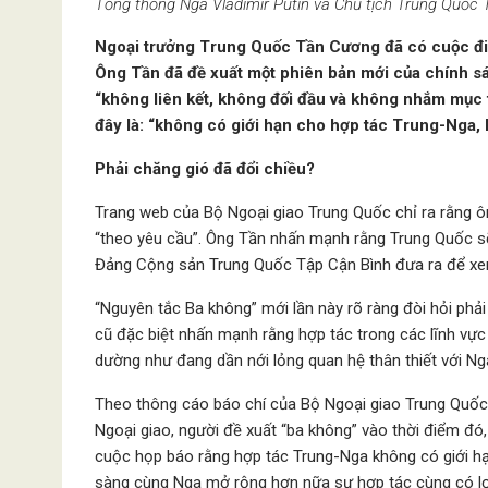
Tổng thống Nga Vladimir Putin và Chủ tịch Trung Quốc
Ngoại trưởng Trung Quốc Tần Cương đã có cuộc đi
Ông Tần đã đề xuất một phiên bản mới của chính sá
“không liên kết, không đối đầu và không nhắm mục 
đây là: “không có giới hạn cho hợp tác Trung-Nga, 
Phải chăng gió đã đổi chiều?
Trang web của Bộ Ngoại giao Trung Quốc chỉ ra rằng 
“theo yêu cầu”. Ông Tần nhấn mạnh rằng Trung Quốc sẽ
Đảng Cộng sản Trung Quốc Tập Cận Bình đưa ra để xem 
“Nguyên tắc Ba không” mới lần này rõ ràng đòi hỏi phải
cũ đặc biệt nhấn mạnh rằng hợp tác trong các lĩnh vực
dường như đang dần nới lỏng quan hệ thân thiết với Ng
Theo thông cáo báo chí của Bộ Ngoại giao Trung Quốc 
Ngoại giao, người đề xuất “ba không” vào thời điểm đó,
cuộc họp báo rằng hợp tác Trung-Nga không có giới hạ
sàng cùng Nga mở rộng hơn nữa sự hợp tác cùng có lợ