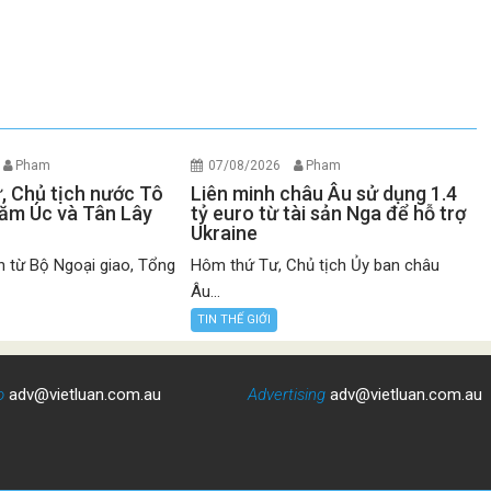
Pham
07/08/2026
Pham
ư, Chủ tịch nước Tô
Liên minh châu Âu sử dụng 1.4
ăm Úc và Tân Lây
tỷ euro từ tài sản Nga để hỗ trợ
Ukraine
n từ Bộ Ngoại giao, Tổng
Hôm thứ Tư, Chủ tịch Ủy ban châu
Âu...
TIN THẾ GIỚI
o
adv@vietluan.com.au
Advertising
adv@vietluan.com.au