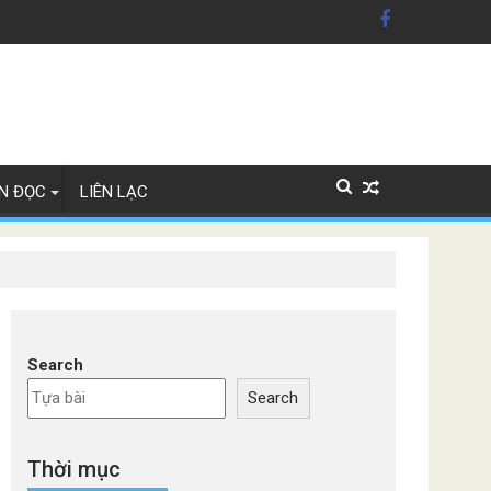
n Mỹ'
ây Lan
N ĐỌC
LIÊN LẠC
Search
Search
Thời mục