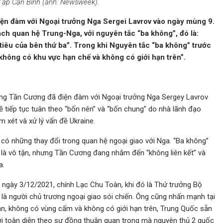
 Tập Cận Bình (ảnh: Newsweek).
ện đàm với Ngoại trưởng Nga Sergei Lavrov vào ngày mùng 9.
ch quan hệ Trung-Nga, với nguyên tắc “ba không”, đó là:
tiêu của bên thứ ba”. Trong khi Nguyên tắc “ba không” trước
không có khu vực hạn chế và không có giới hạn trên”.
ông Tần Cương đã điện đàm với Ngoại trưởng Nga Sergey Lavrov
 tiếp tục tuân theo “bốn nên” và “bốn chung” do nhà lãnh đạo
xét và xử lý vấn đề Ukraine.
 có những thay đổi trong quan hệ ngoại giao với Nga. “Ba không”
 là vô tận, nhưng Tần Cương đang nhắm đến “không liên kết” và
a.
ngày 3/12/2021, chính Lạc Chu Toàn, khi đó là Thứ trưởng Bộ
 là người chủ trương ngoại giao sói chiến. Ông cũng nhấn mạnh tại
n, không có vùng cấm và không có giới hạn trên, Trung Quốc sẵn
i toàn diện theo sự đồng thuận quan trọng mà nguyên thủ 2 quốc