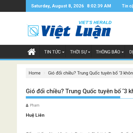
Skip
Saturday, August 8, 2026
8:02:39 AM
Tin c
to
content
TIN TỨC
THỜI SỰ
THÔNG BÁO
D
Home
Gió đổi chiều? Trung Quốc tuyên bố ‘3 khôn
Gió đổi chiều? Trung Quốc tuyên bố ‘3 
Pham
Huệ Liên