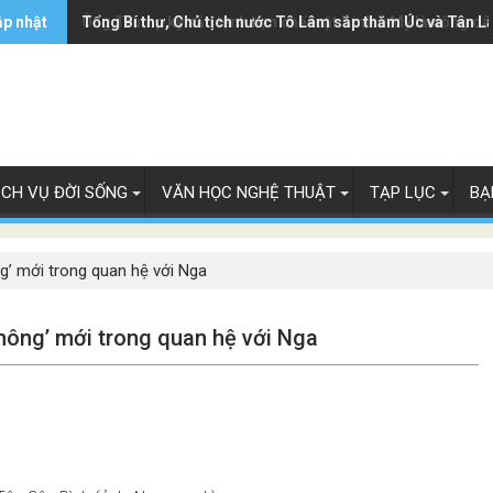
ập nhật
Ông Trump ký sắc lệnh hạn chế luật 'sinh ở Mỹ là công dâ
Tổng Bí thư, Chủ tịch nước Tô Lâm sắp thăm Úc và Tân L
ỊCH VỤ ĐỜI SỐNG
VĂN HỌC NGHỆ THUẬT
TẠP LỤC
BẠ
g’ mới trong quan hệ với Nga
không’ mới trong quan hệ với Nga