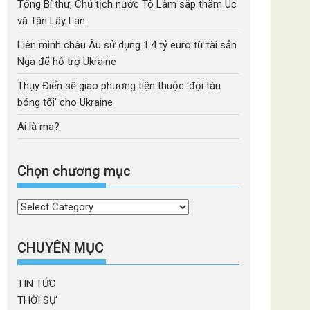
Tổng Bí thư, Chủ tịch nước Tô Lâm sắp thăm Úc
và Tân Lây Lan
Liên minh châu Âu sử dụng 1.4 tỷ euro từ tài sản
Nga để hỗ trợ Ukraine
Thụy Điển sẽ giao phương tiện thuộc ‘đội tàu
bóng tối’ cho Ukraine
Ai là ma?
Chọn chương mục
Chọn
chương
mục
CHUYÊN MỤC
TIN TỨC
THỜI SỰ