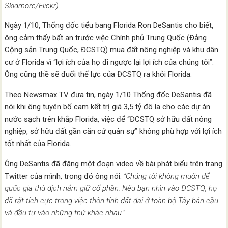
Skidmore/Flickr)
Ngày 1/10, Thống đốc tiểu bang Florida Ron DeSantis cho biết,
ông cảm thấy bất an trước việc Chính phủ Trung Quốc (Đảng
Cộng sản Trung Quốc, ĐCSTQ) mua đất nông nghiệp và khu dân
cư ở Florida vì “lợi ích của họ đi ngược lại lợi ích của chúng tôi”.
Ông cũng thề sẽ đuổi thế lực của ĐCSTQ ra khỏi Florida.
Theo Newsmax TV đưa tin, ngày 1/10 Thống đốc DeSantis đã
nói khi ông tuyên bố cam kết trị giá 3,5 tỷ đô la cho các dự án
nước sạch trên khắp Florida, việc để “ĐCSTQ sở hữu đất nông
nghiệp, sở hữu đất gần căn cứ quân sự” không phù hợp với lợi ích
tốt nhất của Florida.
Ông DeSantis đã đăng một đoạn video về bài phát biểu trên trang
Twitter của mình, trong đó ông nói:
“Chúng tôi không muốn để
quốc gia thù địch nắm giữ cổ phần. Nếu bạn nhìn vào ĐCSTQ, họ
đã rất tích cực trong việc thôn tính đất đai ở toàn bộ Tây bán cầu
và đầu tư vào những thứ khác nhau.”