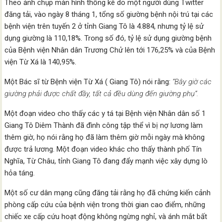
Theo ảnh chụp màn hình thống kê do một người dùng Twitter
đăng tải, vào ngày 8 tháng 1, tổng số giường bệnh nội trú tại các
bệnh viện trên tuyến 2 ở tỉnh Giang Tô là 4.884, nhưng tỷ lệ sử
dụng giường là 110,18%. Trong số đó, tỷ lệ sử dụng giường bệnh
của Bệnh viện Nhân dân Trương Chử lên tới 176,25% và của Bệnh
viện Từ Xá là 140,95%.
Một Bác sĩ từ Bệnh viện Từ Xá ( Giang Tô) nói rằng:
“Bây giờ các
giường phải được chất đầy, tất cả đều dùng đến giường phụ”.
Một đoạn video cho thấy các y tá tại Bệnh viện Nhân dân số 1
Giang Tô Diêm Thành đã đình công tập thể vì bị nợ lương làm
thêm giờ, họ nói rằng họ đã làm thêm giờ mỗi ngày mà không
được trả lương. Một đoạn video khác cho thấy thành phố Tín
Nghĩa, Từ Châu, tỉnh Giang Tô đang đẩy mạnh việc xây dựng lò
hỏa táng.
Một số cư dân mạng cũng đăng tải rằng họ đã chứng kiến ​​cảnh
phòng cấp cứu của bệnh viện trong thời gian cao điểm, những
chiếc xe cấp cứu hoạt động không ngừng nghỉ, và ánh mắt bất