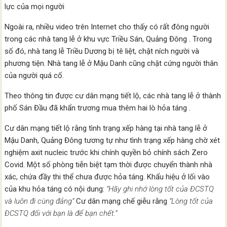
lực của mọi người
Ngoài ra, nhiều video trên Internet cho thấy có rất đông người
trong các nhà tang lễ ở khu vực Triều Sán, Quảng Đông . Trong
số đó, nhà tang lễ Triều Dương bị tê liệt, chật ních người và
phương tiện. Nhà tang lễ ở Mậu Danh cũng chật cứng người thân
của người quá cố.
Theo thông tin được cư dân mạng tiết lộ, các nhà tang lễ ở thành
phố Sán Đầu đã khẩn trương mua thêm hai lò hỏa táng .
Cư dân mạng tiết lộ rằng tình trạng xếp hàng tại nhà tang lễ ở
Mậu Danh, Quảng Đông tương tự như tình trạng xếp hàng chờ xét
nghiệm axit nucleic trước khi chính quyền bỏ chính sách Zero
Covid. Một số phòng tiễn biệt tạm thời được chuyển thành nhà
xác, chứa đầy thi thể chưa được hỏa táng. Khẩu hiệu ở lối vào
của khu hỏa táng có nội dung:
“Hãy ghi nhớ lòng tốt của ĐCSTQ
và luôn đi cùng đảng”
Cư dân mạng chế giễu rằng
“Lòng tốt của
ĐCSTQ đối với bạn là để bạn chết.”