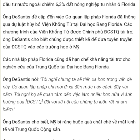
đầu tư nước ngoài chiếm 6,3% đất nông nghiệp tư nhân ở Florida.
Ông DeSantis đề cập đến việc Cơ quan lập pháp Florida đã thông
qua dự luật hủy bỏ Viện Khổng Tử tại Đại học Bang Florida. Các
chương trình của Viện Khổng Tử được Chính phủ ĐCSTQ tài trợ,
ông DeSantis cho biết chúng được thiết kế để đưa tuyên truyền
của ĐCSTQ vào các trường học ở Mỹ.
Các nhà lập pháp Florida cũng đã hạn chế khả năng tài trợ cho
nghiên cứu của Trung Quốc tại Đại học Bang Florida.
Ông DeSantis nói:
“Tôi nghĩ chúng ta sẽ tiến xa hơn trong vấn đề
này. Cơ quan lập pháp chỉ mới đi xa đến mức này cách đây vài
năm. Tôi nghĩ họ sẽ quan tâm đến việc làm nhiều hơn nữa vì ảnh
hưởng của [ĐCSTQ] đối với xã hội của chúng ta luôn rất nham
hiểm.”
Ông DeSantis cho biết, Mỹ bị ràng buộc quá chặt chẽ về mặt kinh
tế với Trung Quốc Cộng sản.