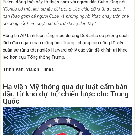
Biden, đồng thời bày tỏ thiện cảm với người dân Cuba. Ông nói:
“Florida có một lịch sử lâu dài trong việc giúp đỡ những người tị
nạn (bao gồm cả người Cuba và những người khác chạy trốn chế
độ cộng sản) tìm được sự hỗ trợ khi họ đến Mỹ.”
Hãng tin AP bình luận rằng mặc dù ông DeSantis có phong cách
lãnh đạo ngạo mạn giống ông Trump, nhưng cựu công tố viên
quân sự từng tốt nghiệp Harvard xử lý các vấn đề chính trị khéo
léo hơn cựu Tổng thống Trump.
Trình Văn, Vision Times
Hạ viện Mỹ thông qua dự luật cấm bán
dầu từ kho dự trữ chiến lược cho Trung
Quốc