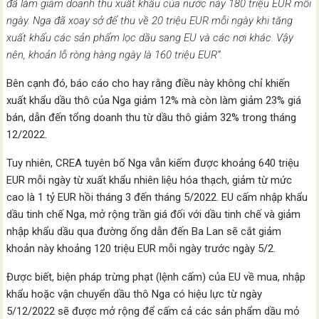
đã làm giảm doanh thu xuất khẩu của nước này 180 triệu EUR mỗi
ngày. Nga đã xoay sở để thu về 20 triệu EUR mỗi ngày khi tăng
xuất khẩu các sản phẩm lọc dầu sang EU và các nơi khác. Vậy
nên, khoản lỗ ròng hàng ngày là 160 triệu EUR”.
Bên cạnh đó, báo cáo cho hay rằng điều này không chỉ khiến
xuất khẩu dầu thô của Nga giảm 12% mà còn làm giảm 23% giá
bán, dẫn đến tổng doanh thu từ dầu thô giảm 32% trong tháng
12/2022.
Tuy nhiên, CREA tuyên bố Nga vẫn kiếm được khoảng 640 triệu
EUR mỗi ngày từ xuất khẩu nhiên liệu hóa thạch, giảm từ mức
cao là 1 tỷ EUR hồi tháng 3 đến tháng 5/2022. EU cấm nhập khẩu
dầu tinh chế Nga, mở rộng trần giá đối với dầu tinh chế và giảm
nhập khẩu dầu qua đường ống dẫn đến Ba Lan sẽ cắt giảm
khoản này khoảng 120 triệu EUR mỗi ngày trước ngày 5/2.
Được biết, biện pháp trừng phạt (lệnh cấm) của EU về mua, nhập
khẩu hoặc vận chuyển dầu thô Nga có hiệu lực từ ngày
5/12/2022 sẽ được mở rộng để cấm cả các sản phẩm dầu mỏ