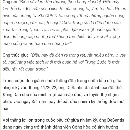
Ông nói:
“Điều này làm tổn thương [tiểu bang Florida]. Điều này
làm tổn hại đến sức sống kinh tế của chúng ta, làm tổn hại đến an
ninh của chúng ta. Khi COVID tấn công, tất cả những nguồn cung
cấp mà mọi người cần, tôi nghĩ 100% trong số đó đều được sản
xuất tại Trung Quốc. Tại sao lại phải dựa vào một quốc gia thù
địch để cung cấp những thứ không thể thiếu đối với chất lượng
cuộc sống và an toàn của chúng ta?”
Ông thúc giục:
“Điều này đã diễn ra trong rất, rất nhiều năm, vì vậy
tôi nghĩ rằng việc tách khỏi mối quan hệ với Trung Quốc là một
điều rất, rất quan trọng.”
Trong cuộc đua giành chức thống đốc trong cuộc bầu cử giữa
nhiệm kỳ vào tháng 11/2022, ông DeSantis đã đánh bại đối thủ
Đảng Dân chủ của mình một cách áp đảo, và tuyên thệ nhậm
chức vào ngày 3/1 năm nay để bắt đầu nhiệm kỳ thống đốc thứ
hai.
Với thắng lợi lớn trong cuộc bầu cử giữa nhiệm kỳ, ông DeSantis
đang ngày càng trở thành đảng viên Cộng hòa có ảnh hưởng