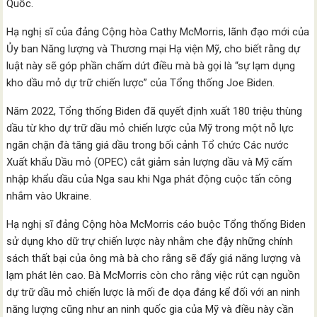
Quốc.
Hạ nghị sĩ của đảng Cộng hòa Cathy McMorris, lãnh đạo mới của
Ủy ban Năng lượng và Thương mại Hạ viện Mỹ, cho biết rằng dự
luật này sẽ góp phần chấm dứt điều mà bà gọi là “sự lạm dụng
kho dầu mỏ dự trữ chiến lược” của Tổng thống Joe Biden.
Năm 2022, Tổng thống Biden đã quyết định xuất 180 triệu thùng
dầu từ kho dự trữ dầu mỏ chiến lược của Mỹ trong một nỗ lực
ngăn chặn đà tăng giá dầu trong bối cảnh Tổ chức Các nước
Xuất khẩu Dầu mỏ (OPEC) cắt giảm sản lượng dầu và Mỹ cấm
nhập khẩu dầu của Nga sau khi Nga phát động cuộc tấn công
nhắm vào Ukraine.
Hạ nghị sĩ đảng Cộng hòa McMorris cáo buộc Tổng thống Biden
sử dụng kho dữ trự chiến lược này nhằm che đậy những chính
sách thất bại của ông mà bà cho rằng sẽ đẩy giá năng lượng và
lạm phát lên cao. Bà McMorris còn cho rằng việc rút cạn nguồn
dự trữ dầu mỏ chiến lược là mối đe dọa đáng kể đối với an ninh
năng lượng cũng như an ninh quốc gia của Mỹ và điều này cần