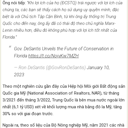
Ông nói tiếp:
“Khi lợi ích của họ (ĐCSTQ) trái ngược với lợi ích của
chúng ta, các bạn sẽ thấy cách họ sử dụng uy quyền mình, đặc
biệt là với Chủ tịch Tập Cận Bình, từ khi ông ấy thống trị Trung
Quốc cho đến nay, ông ấy đã có thái độ theo chủ nghĩa Marx-
Lenin nhiều hơn, điều đó không phù hợp với lợi ích tốt nhất của
Florida.”
Gov. DeSantis Unveils the Future of Conservation in
Florida
https://t.co/NojvKw7MZH
— Ron DeSantis (@GovRonDeSantis)
January 10,
2023
Theo một nghiên cứu gần đây của Hiệp hội Môi giới Bất động sản
Quốc gia Mỹ (National Association of Realtors, NAR), từ tháng
3/2021 đến tháng 3/2022, Trung Quốc là bên mua nước ngoài lớn
nhất (6,1 tỷ USD) xét về khối lượng mua nhà bằng đô la Mỹ, tăng
30% so với giai đoạn trước.
Ngoài ra, theo số liệu của Bộ Nông nghiệp Mỹ, năm 2021 các nhà