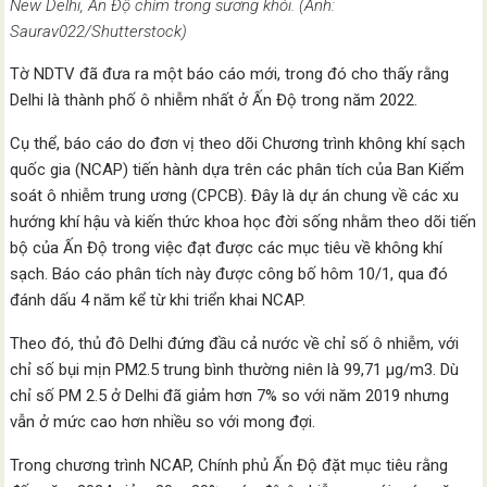
New Delhi, Ấn Độ chìm trong sương khói. (Ảnh:
Saurav022/Shutterstock)
Tờ NDTV đã đưa ra một báo cáo mới, trong đó cho thấy rằng
Delhi là thành phố ô nhiễm nhất ở Ấn Độ trong năm 2022.
Cụ thể, báo cáo do đơn vị theo dõi Chương trình không khí sạch
quốc gia (NCAP) tiến hành dựa trên các phân tích của Ban Kiểm
soát ô nhiễm trung ương (CPCB). Đây là dự án chung về các xu
hướng khí hậu và kiến thức khoa học đời sống nhằm theo dõi tiến
bộ của Ấn Độ trong việc đạt được các mục tiêu về không khí
sạch. Báo cáo phân tích này được công bố hôm 10/1, qua đó
đánh dấu 4 năm kể từ khi triển khai NCAP.
Theo đó, thủ đô Delhi đứng đầu cả nước về chỉ số ô nhiễm, với
chỉ số bụi mịn PM2.5 trung bình thường niên là 99,71 µg/m3. Dù
chỉ số PM 2.5 ở Delhi đã giảm hơn 7% so với năm 2019 nhưng
vẫn ở mức cao hơn nhiều so với mong đợi.
Trong chương trình NCAP, Chính phủ Ấn Độ đặt mục tiêu rằng