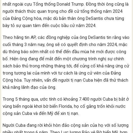
nhất ngoài cựu Tổng thống Donald Trump. Đồng thời ông cũng là
người thách thức quan trọng cho đề cử tổng thống năm 2024
của Đảng Cộng hòa, mặc dù bản thân ông DeSantis chưa từng
bày tỏ sự quan tâm đến cuộc bầu cử năm 2024.
Theo hãng tin AP, các đồng nghiệp của ông DeSantis tin rằng vào
cuối tháng 3 năm nay, ông sẽ có quyết định cho năm 2024, mặc
dù thông báo sớm nhất có thể đến đầu mùa hè mới được công
bố. Hiện ông đang để mắt đến một chương trình nghị sự chính
sách bảo thủ trong những tháng tới, để củng cố khả năng ứng cử
trong tương lai của mình với tư cách là ứng cử viên của Đảng
Cộng hòa. Tuy nhiên, vấn đề người tị nạn Cuba hiện đã thử thách
khả năng lãnh đạo của ông.
Trong 5 tháng qua, ước tính có khoảng 7.400 người Cuba bị bắt ở
vùng biển ngoài khơi bờ biển Florida, họ cố gắng trốn khỏi nước
cộng sản Cuba và đến Mỹ để xin tị nạn.
Người Cuba đang rời khỏi hòn đảo cộng sản của họ với số lượng
nhiều nhất trong 6 năm. Theo Lực lượng Bảo vệ Bờ biển Mỹ, hơn