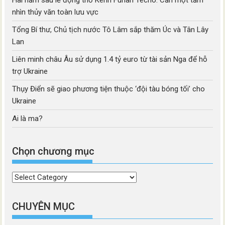
Hai năm sau lễ động thổ Kênh Funan Techo: Cần một tầm
nhìn thủy văn toàn lưu vực
Tổng Bí thư, Chủ tịch nước Tô Lâm sắp thăm Úc và Tân Lây
Lan
Liên minh châu Âu sử dụng 1.4 tỷ euro từ tài sản Nga để hỗ
trợ Ukraine
Thụy Điển sẽ giao phương tiện thuộc ‘đội tàu bóng tối’ cho
Ukraine
Ai là ma?
Chọn chương mục
Chọn
chương
mục
CHUYÊN MỤC