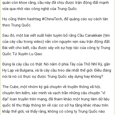
quán còn khoe rằng, cầu này đã chịu được trận động đất mạnh
vừa qua nhờ vào công nghệ của Trung Quốc.
Họ cũng thêm hashtag #ChinaTech, để quảng cáo sự cách tân
theo Trung Quốc.
Sau đó, một bài viết xuất hiện tuyên bố rằng Cầu Canakkale (tên
của cây cầu trong video) vẫn còn nguyên vẹn sau trận động đất.
Bài viết cho biết, cầu được xây với sự hợp tác của công ty Trung
Quốc Tứ Xuyên Lu Qiao.
Đúng là cây cầu có thật. Nó nằm ở phía Tây của Thổ Nhĩ Kỳ, gần
Hy Lạp và Bulgaria, và là cây cầu treo dài nhất thế giới. Điều đáng
nói là nó có thực sự được Trung Quốc xây dựng hay không?
The Cube, một nhóm ký giả chuyên về truyền thông xã hội,
chuyên tìm kiếm, xác minh và vạch trần những câu chuyện “vĩ
đại” loan truyền trên mạng, đã tham khảo một trung tâm dữ liệu
quốc tế thu thập thông tin về các cơ sở hạ tầng khác nhau trên
khắp thế giới, và thấy rằng, không có công ty Trung Quốc nào