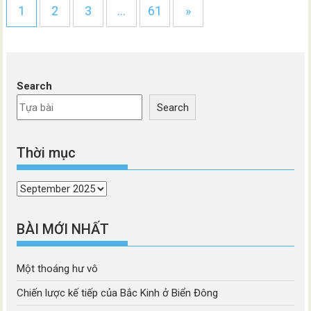
1
2
3
…
61
»
Search
Search
Thời mục
Thời
mục
BÀI MỚI NHẤT
Một thoáng hư vô
Chiến lược kế tiếp của Bắc Kinh ở Biển Đông