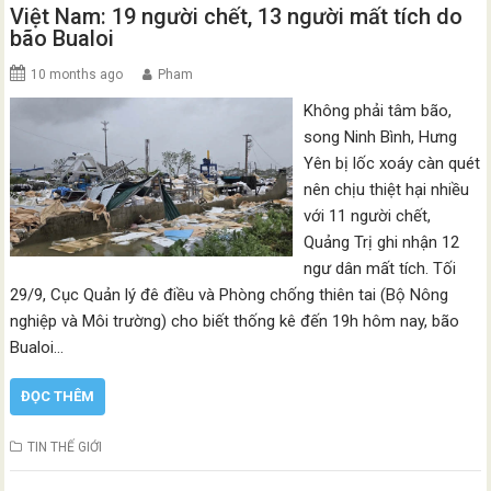
Việt Nam: 19 người chết, 13 người mất tích do
bão Bualoi
10 months ago
Pham
Không phải tâm bão,
song Ninh Bình, Hưng
Yên bị lốc xoáy càn quét
nên chịu thiệt hại nhiều
với 11 người chết,
Quảng Trị ghi nhận 12
ngư dân mất tích. Tối
29/9, Cục Quản lý đê điều và Phòng chống thiên tai (Bộ Nông
nghiệp và Môi trường) cho biết thống kê đến 19h hôm nay, bão
Bualoi…
ĐỌC THÊM
TIN THẾ GIỚI