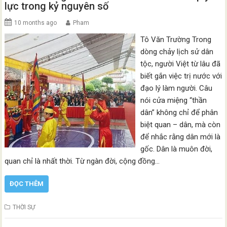
lực trong kỷ nguyên số
10 months ago
Pham
Tô Văn Trường Trong
dòng chảy lịch sử dân
tộc, người Việt từ lâu đã
biết gắn việc trị nước với
đạo lý làm người. Câu
nói cửa miệng “thần
dân” không chỉ để phân
biệt quan – dân, mà còn
để nhắc rằng dân mới là
gốc. Dân là muôn đời,
quan chỉ là nhất thời. Từ ngàn đời, cộng đồng…
ĐỌC THÊM
THỜI SỰ