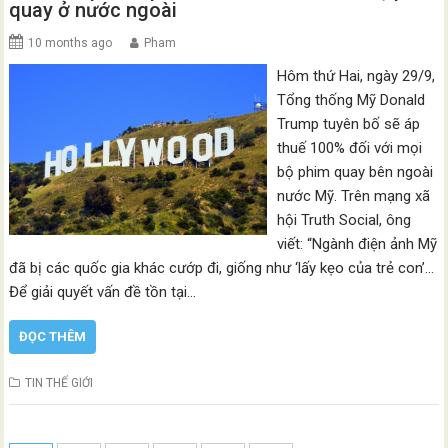
quay ở nước ngoài
10 months ago
Pham
Hôm thứ Hai, ngày 29/9,
Tổng thống Mỹ Donald
Trump tuyên bố sẽ áp
thuế 100% đối với mọi
bộ phim quay bên ngoài
nước Mỹ. Trên mạng xã
hội Truth Social, ông
viết: “Ngành điện ảnh Mỹ
đã bị các quốc gia khác cướp đi, giống như ‘lấy kẹo của trẻ con’…
Để giải quyết vấn đề tồn tại…
ĐỌC THÊM
TIN THẾ GIỚI