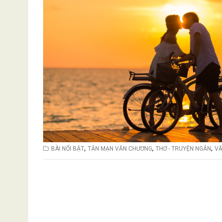
,
,
,
BÀI NỔI BẬT
TẢN MẠN VĂN CHƯƠNG
THƠ - TRUYỆN NGẮN
VĂ