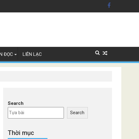
n Mỹ'
ây Lan
N ĐỌC
LIÊN LẠC
Search
Search
Thời mục