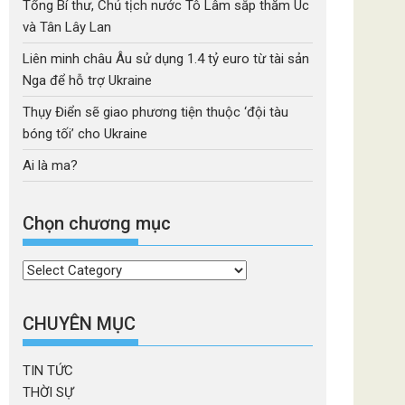
Tổng Bí thư, Chủ tịch nước Tô Lâm sắp thăm Úc
và Tân Lây Lan
Liên minh châu Âu sử dụng 1.4 tỷ euro từ tài sản
Nga để hỗ trợ Ukraine
Thụy Điển sẽ giao phương tiện thuộc ‘đội tàu
bóng tối’ cho Ukraine
Ai là ma?
Chọn chương mục
Chọn
chương
mục
CHUYÊN MỤC
TIN TỨC
THỜI SỰ