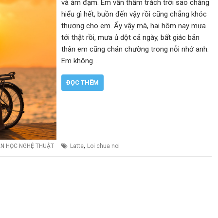
và ảm đạm. Em vẫn thầm trách trời sao chẳng
hiểu gì hết, buồn đến vậy rồi cũng chẳng khóc
thương cho em. Ấy vậy mà, hai hôm nay mưa
tới thật rồi, mưa ủ dột cả ngày, bất giác bản
thân em cũng chán chường trong nỗi nhớ anh.
Em không…
ĐỌC THÊM
,
N HỌC NGHỆ THUẬT
Latte
Loi chua noi