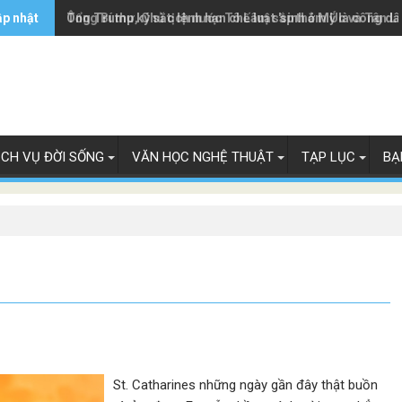
ập nhật
Ông Trump ký sắc lệnh hạn chế luật 'sinh ở Mỹ là công dâ
Tổng Bí thư, Chủ tịch nước Tô Lâm sắp thăm Úc và Tân L
ỊCH VỤ ĐỜI SỐNG
VĂN HỌC NGHỆ THUẬT
TẠP LỤC
BẠ
St. Catharines những ngày gần đây thật buồn