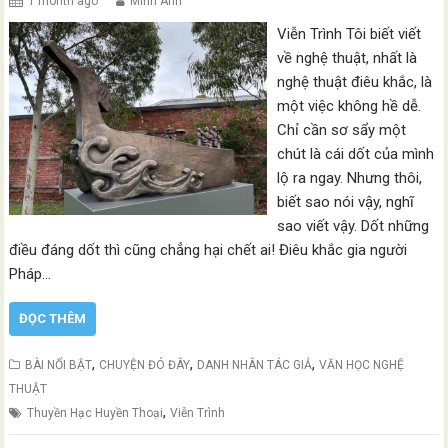
1 month ago
Minh Anh
Viễn Trình Tôi biết viết
về nghệ thuật, nhất là
nghệ thuật điêu khắc, là
một việc không hề dễ.
Chỉ cần sơ sẩy một
chút là cái dốt của mình
lộ ra ngay. Nhưng thôi,
biết sao nói vậy, nghĩ
sao viết vậy. Dốt những
điều đáng dốt thì cũng chẳng hại chết ai! Điêu khắc gia người
Pháp…
ĐỌC THÊM
,
,
,
BÀI NỔI BẬT
CHUYỆN ĐÓ ĐÂY
DANH NHÂN TÁC GIẢ
VĂN HỌC NGHỆ
THUẬT
,
Thuyền Hạc Huyền Thoại
Viễn Trình