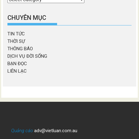
chương
mục
CHUYÊN MỤC
TIN TỨC
THỜI SỰ
THÔNG BÁO
DỊCH VỤ ĐỜI SỐNG
BẠN ĐỌC
LIÊN LẠC
Quảng cáo
adv@vietluan.com.au