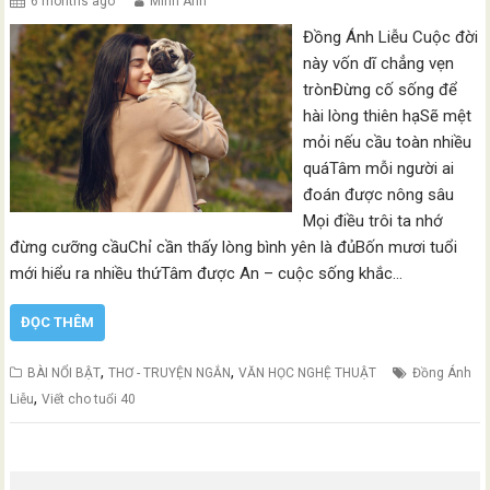
6 months ago
Minh Anh
Đồng Ánh Liễu Cuộc đời
này vốn dĩ chẳng vẹn
trònĐừng cố sống để
hài lòng thiên hạSẽ mệt
mỏi nếu cầu toàn nhiều
quáTâm mỗi người ai
đoán được nông sâu
Mọi điều trôi ta nhớ
đừng cưỡng cầuChỉ cần thấy lòng bình yên là đủBốn mươi tuổi
mới hiểu ra nhiều thứTâm được An – cuộc sống khắc…
ĐỌC THÊM
,
,
BÀI NỔI BẬT
THƠ - TRUYỆN NGẮN
VĂN HỌC NGHỆ THUẬT
Đồng Ánh
,
Liễu
Viết cho tuổi 40