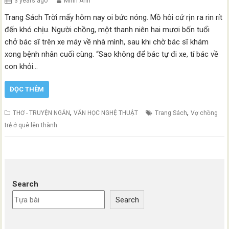
3 years ago
Minh Anh
Trang Sách Trời mấy hôm nay oi bức nóng. Mồ hôi cứ rịn ra rin rít
đến khó chịu. Người chồng, một thanh niên hai mươi bốn tuổi
chở bác sĩ trên xe máy về nhà mình, sau khi chờ bác sĩ khám
xong bệnh nhân cuối cùng. “Sao không để bác tự đi xe, tí bác về
con khỏi…
ĐỌC THÊM
,
,
THƠ - TRUYỆN NGẮN
VĂN HỌC NGHỆ THUẬT
Trang Sách
Vợ chồng
trẻ ở quê lên thành
Search
Search