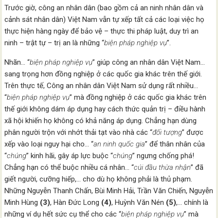
Trước giờ, công an nhân dân (bao gồm cả an ninh nhân dân và
cảnh sát nhân dân) Việt Nam vẫn tự xếp tất cả các loại việc họ
thực hiện hàng ngày để bảo vệ – thực thi pháp luật, duy trì an
ninh – trật tự – trị an là những “
biện pháp nghiệp vụ
”.
Nhãn… “
biện pháp nghiệp vụ
” giúp công an nhân dân Việt Nam…
sang trọng hơn đồng nghiệp ở các quốc gia khác trên thế giới.
Trên thực tế, Công an nhân dân Việt Nam sử dụng rất nhiều…
“
biện pháp nghiệp vụ
” mà đồng nghiệp ở các quốc gia khác trên
thế giới không dám áp dụng hay cách thức quản trị – điều hành
xã hội khiến họ không có khả năng áp dụng. Chẳng hạn dùng
phân người trộn với nhớt thải tạt vào nhà các “
đối tượng
” được
xếp vào loại nguy hại cho… “
an ninh quốc gia
” để thân nhân của
“
chúng
” kinh hãi, gây áp lực buộc “
chúng
” ngưng chống phá!
Chẳng hạn có thể buộc nhiều cá nhân… “
cúi đầu thừa nhận
” đã
giết người, cưỡng hiếp,… cho dù họ không phải là thủ phạm.
Những Nguyễn Thanh Chấn, Bùi Minh Hải, Trần Văn Chiến, Nguyễn
Minh Hùng
(3)
, Hàn Đức Long
(4)
, Huỳnh Văn Nén
(5)
,… chính là
những ví dụ hết sức cụ thể cho các “
biện pháp nghiệp vụ
” mà