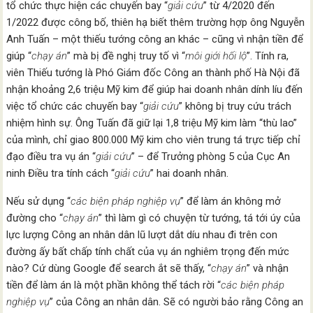
tổ chức thực hiện các chuyến bay “
giải cứu
” từ 4/2020 đến
1/2022 được công bố, thiên hạ biết thêm trường hợp ông Nguyễn
Anh Tuấn – một thiếu tướng công an khác – cũng vì nhận tiền để
giúp “
chạy án
” mà bị đề nghị truy tố vì “
môi giới hối lộ
”. Tính ra,
viên Thiếu tướng là Phó Giám đốc Công an thành phố Hà Nội đã
nhận khoảng 2,6 triệu Mỹ kim để giúp hai doanh nhân dính líu đến
việc tổ chức các chuyến bay “
giải cứu
” không bị truy cứu trách
nhiệm hình sự. Ông Tuấn đã giữ lại 1,8 triệu Mỹ kim làm “thù lao”
của mình, chỉ giao 800.000 Mỹ kim cho viên trung tá trực tiếp chỉ
đạo điều tra vụ án “
giải cứu
” – để Trưởng phòng 5 của Cục An
ninh Điều tra tính cách “
giải cứu
” hai doanh nhân.
Nếu sử dụng “
các biện pháp nghiệp vụ
” để làm án không mở
đường cho “
chạy án
” thì làm gì có chuyện từ tướng, tá tới úy của
lực lượng Công an nhân dân lũ lượt dắt díu nhau đi trên con
đường ấy bất chấp tính chất của vụ án nghiêm trọng đến mức
nào? Cứ dùng Google để search ắt sẽ thấy, “
chạy án
” và nhận
tiền để làm án là một phần không thể tách rời “
các biện pháp
nghiệp vụ
” của Công an nhân dân. Sẽ có người bảo rằng Công an