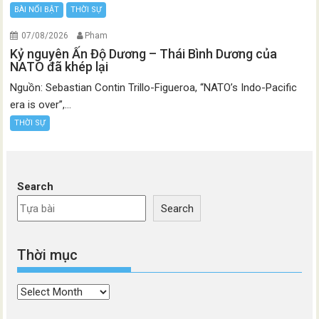
BÀI NỔI BẬT
THỜI SỰ
07/08/2026
Pham
Kỷ nguyên Ấn Độ Dương – Thái Bình Dương của
NATO đã khép lại
Nguồn: Sebastian Contin Trillo-Figueroa, “NATO’s Indo-Pacific
era is over”,...
THỜI SỰ
Search
Search
Thời mục
Thời
mục