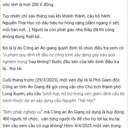
ước tính là hơn 200 tỉ đồng…
Tuy nhiên chỉ sáu tháng sau khi khánh thành, cầu bộ hành
Nguyễn Thái Học có dấu hiệu hư hỏng nặng (dầm ngang rỉ sét,
mối hàn nứt,…). Người ta còn phát giác nhà thầu đã thi công
không đúng thiết kế…
Đó là lý do Công an An giang quyết định tổ chức điều tra xem có
“
vi phạm quy định về đầu tư công trình xây dựng gây hậu quả
nghiêm trọng
”
hay không? Bước đầu tiên của tiến trình điều tra
là… thử tải.
Cuối tháng trước (29/3/2023), một viên đại tá là Phó Giám đốc
Công an tỉnh An Giang đã gửi công văn cho Chủ tịch thành phố
Long Xuyên, yêu cầu “
phối hợp, hỗ trợ trong việc giám định cầu bộ
hành thuộc dự án xây dựng cầu Nguyễn Thái Học
”.
“
Biện pháp nghiệp vụ
” mà Công an An Giang sử dụng là huy động
400 người, tổ chức… cân từng người rồi để cho họ tới lui, trụ lại
trên cầu xem cầu có sụp không! Hôm 4/4/2023, một viên trung