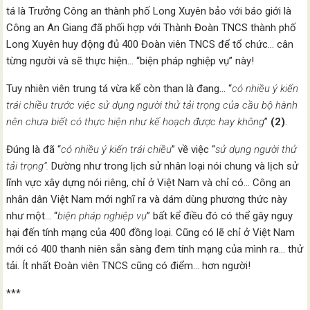
tá là Trưởng Công an thành phố Long Xuyên bảo với báo giới là
Công an An Giang đã phối hợp với Thành Đoàn TNCS thành phố
Long Xuyên huy động đủ 400 Đoàn viên TNCS để tổ chức… cân
từng người và sẽ thực hiện… “biện pháp nghiệp vụ” này!
Tuy nhiên viên trung tá vừa kể còn than là đang… “
có nhiều ý kiến
trái chiều
trước việc sử dụng người thử tải trọng của cầu bộ hành
nên chưa biết có thực hiện như kế hoạch được hay không
”
(2)
.
Đúng là đã “
có nhiều ý kiến trái chiều
” về việc “
sử dụng người thử
tải trọng
”.
Dường như trong lịch sử nhân loại nói chung và lịch sử
lĩnh vực xây dựng nói riêng, chỉ ở Việt Nam và chỉ có… Công an
nhân dân Việt Nam mới nghĩ ra và dám dùng phương thức này
như một… “
biện pháp nghiệp vụ
” bất kể điều đó có thể gây nguy
hại đến tính mạng của 400 đồng loại. Cũng có lẽ chỉ ở Việt Nam
mới có 400 thanh niên sẵn sàng đem tính mạng của mình ra… thử
tải. Ít nhất Đoàn viên TNCS cũng có điểm… hơn người!
***