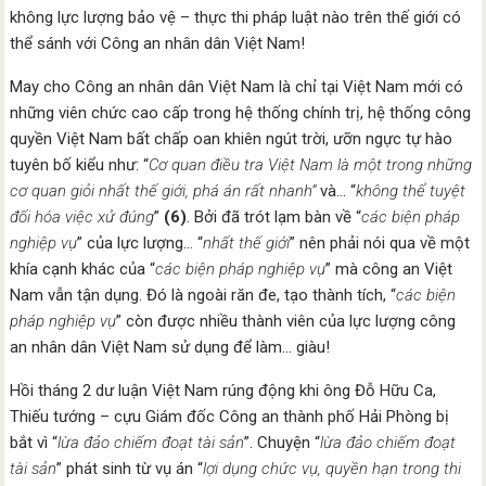
không lực lượng bảo vệ – thực thi pháp luật nào trên thế giới có
thể sánh với Công an nhân dân Việt Nam!
May cho Công an nhân dân Việt Nam là chỉ tại Việt Nam mới có
những viên chức cao cấp trong hệ thống chính trị, hệ thống công
quyền Việt Nam bất chấp oan khiên ngút trời, ưỡn ngực tự hào
tuyên bố kiểu như: “
C
ơ quan điều tra Việt Nam là một trong những
cơ quan giỏi nhất thế giới, phá án rất nhanh
”
và… “
không thể tuyệt
đối hóa việc xử đúng
”
(6)
. Bởi đã trót lạm bàn về “
các biện pháp
nghiệp vụ
” của lực lượng… “
nhất thế giới
” nên phải nói qua về một
khía cạnh khác của “
các biện pháp nghiệp vụ
” mà công an Việt
Nam vẫn tận dụng. Đó là ngoài răn đe, tạo thành tích, “
các biện
pháp nghiệp vụ
” còn được nhiều thành viên của lực lượng công
an nhân dân Việt Nam sử dụng để làm… giàu!
Hồi tháng 2 dư luận Việt Nam rúng động khi ông Đỗ Hữu Ca,
Thiếu tướng – cựu Giám đốc Công an thành phố Hải Phòng bị
bắt vì “
lừa đảo chiếm đoạt tài sản
”. Chuyện “
lừa đảo chiếm đoạt
tài sản
” phát sinh từ vụ án “
lợi dụng chức vụ, quyền hạn trong thi