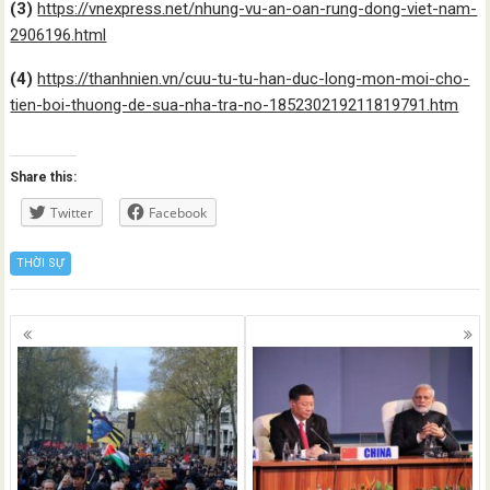
(3)
https://vnexpress.net/nhung-vu-an-oan-rung-dong-viet-nam-
2906196.html
(4)
https://thanhnien.vn/cuu-tu-tu-han-duc-long-mon-moi-cho-
tien-boi-thuong-de-sua-nha-tra-no-185230219211819791.htm
Share this:
Twitter
Facebook
THỜI SỰ
Posts
navigation