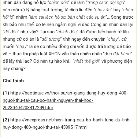
nhân dân đang nỗ lực “
chỉnh đốn
” để làm “
trong sạch đội ngũ
”
nên mới xử lý hàng loạt tướng, tá dính líu đến “
chạy án
” hay “
nhận
hối lộ
” nhằm “
làm sai lệch hồ sơ, bản chất các vụ án
”… Song trước
khi bảo như thế, có lẽ nên ngẫm nghĩ vì sao Công an nhân dân lại
“
đổ đốn
” như vậy? Tại sao “
chỉnh đốn
” đã được tiến hành từ lâu
nhưng cứ có án là “
đối tượng
” tính ngay đến chuyện “
chạy
”, cứ
muốn “
chạy
” là sẽ có nhiều đồng chí vốn được trả lương để bảo
vệ – thực thi pháp luật XHCN vẫn thản nhiên nhận “
đơn đặt hàng
”
để lấy thù lao? Có nên tự hào khi… “
nhất thế giới
” về phương diện
này chăng?
Chú thích
(1)
https://baotintuc.vn/thoi-su/an-giang-dung-huy-dong-400-
nguoi-thu-tai-cau-bo-hanh-nguyen-thai-hoc-
20230404203417249.htm
(2)
https://vnexpress.net/hien-trang-cau-bo-hanh-tung-du-tinh-
huy-dong-400-nguoi-thu-tai-4589517.html