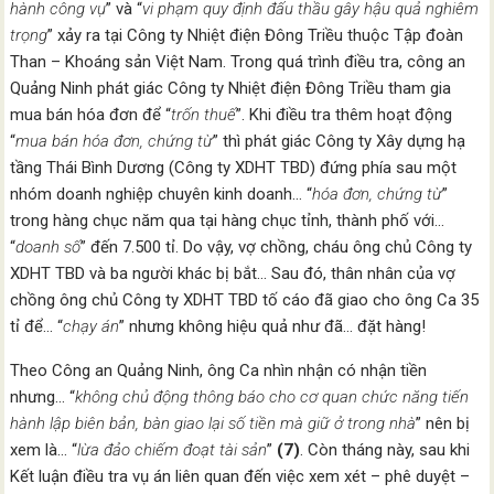
hành công vụ
” và “
vi phạm quy định đấu thầu gây hậu quả nghiêm
trọng
” xảy ra tại Công ty Nhiệt điện Đông Triều thuộc Tập đoàn
Than – Khoáng sản Việt Nam. Trong quá trình điều tra, công an
Quảng Ninh phát giác Công ty Nhiệt điện Đông Triều tham gia
mua bán hóa đơn để “
trốn thuế
”. Khi điều tra thêm hoạt động
“
mua bán hóa đơn, chứng từ
” thì phát giác Công ty Xây dựng hạ
tầng Thái Bình Dương (Công ty XDHT TBD) đứng phía sau một
nhóm doanh nghiệp chuyên kinh doanh… “
hóa đơn, chứng từ
”
trong hàng chục năm qua tại hàng chục tỉnh, thành phố với…
“
doanh số
” đến 7.500 tỉ. Do vậy, vợ chồng, cháu ông chủ Công ty
XDHT TBD và ba người khác bị bắt… Sau đó, thân nhân của vợ
chồng ông chủ Công ty XDHT TBD tố cáo đã giao cho ông Ca 35
tỉ để… “
chạy án
” nhưng không hiệu quả như đã… đặt hàng!
Theo Công an Quảng Ninh, ông Ca nhìn nhận có nhận tiền
nhưng… “
không chủ động thông báo cho cơ quan chức năng tiến
hành lập biên bản, bàn giao lại số tiền mà giữ
ở trong nhà
” nên bị
xem là… “
lừa đảo chiếm đoạt tài sản
”
(7)
. Còn tháng này, sau khi
Kết luận điều tra vụ án liên quan đến việc xem xét – phê duyệt –