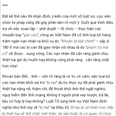
***
Bất kể thế nào thì nhận định, ý kiến của một số luật sư, cựu viên
chức tư pháp cũng đã góp phần làm rõ một ý: Suốt quá trình điều
tra về việc soạn lập – phê duyệt – tổ chức – thực hiện các
chuyến bay “
giải cứu
”, công an Việt Nam đã cố tình loại bỏ hàng
trăm ngàn nạn nhân ra khỏi vụ án. “
Khoản lợi bất chính
” – xấp xỉ
180 tỉ mà các bị can đã giao nhận với nhau là do “
phạm tội mà
có
” sẽ được… sung công. Các nạn nhân đã cắn răng gánh chịu
thiệt hại giờ dù muốn hay không cũng phải ráng… cắn răng chặt
hơn nữa!
Khoan bàn đến… tình – vốn rõ ràng là vô tri, vô cảm, việc lọai bỏ
các nạn nhân khỏi vai trò “
bị hại
” dù họ thực sự đã phải gánh chịu
thiệt hại nặng nề, thậm chí, để thoát khỏi tình thế ngặt nghèo,
nguy hiểm đến tính mạng, không ít người phải vay mượn, trả lãi,…
liệu có hợp lý hay không? Luật Tố tụng hình sự Việt Nam định
nghĩa như thế này về “
bị hại
” tại Điều 62:
Bị hại là cá nhân trực tiếp
bị thiệt hại về thể chất, tinh thần, tài sản hoặc là cơ quan, tổ chức