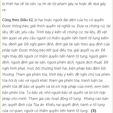
bị thiệt hại về tài sản, uy tín do tội phạm gây ra hoặc đe dọa gây
ra.
Cũng theo Điều 62,
bị hại hoặc người đại diện của họ có quyền:
Được thông báo, giải thích quyền và nghĩa vụ
. Đưa ra chứng cứ, tài
liệu, đồ vật, yêu cầu
. Trình bày ý kiến về chứng cứ, tài liệu, đồ vật
liên quan và yêu cầu người có thẩm quyền tiến hành tố tụng kiểm
tra, đánh giá
. Đề nghị giám định, định giá tài sản theo quy định của
pháp luật
. Được thông báo kết quả điều tra, giải quyết vụ án
. Đề
nghị thay đổi người có thẩm quyền tiến hành tố tụng, người giám
định, người định giá tài sản, người phiên dịch, người dịch thuật
. Đề
nghị hình phạt, mức bồi thường thiệt hại, biện pháp bảo đảm bồi
thường
. Tham gia phiên tòa
, trình bày ý kiến, đề nghị chủ tọa phiên
tòa hỏi bị cáo và người khác tham gia phiên tòa
, tranh luận tại
phiên tòa để bảo vệ quyền và lợi ích hợp pháp của mình
, xem biên
bản phiên tòa
. Tự bảo vệ, nhờ người bảo vệ quyền và lợi ích hợp
pháp cho mình
. Tham gia các hoạt động tố tụng
… Kháng cáo bản
án, quyết định của Tòa án
. Khiếu nại quyết định, hành vi tố tụng
của cơ quan, người có thẩm quyền tiến hành tố tụng
…
(3)
.