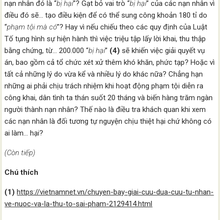
nạn nhân đó là “
bị hại
”? Gạt bỏ vai trò “
bị hại
” của các nạn nhân vì
điều đó sẽ… tạo điều kiện để có thể sung công khoản 180 tỉ do
“
phạm tội mà có
”? Hay vì nếu chiếu theo các quy định của Luật
Tố tụng hình sự hiện hành thì việc triệu tập lấy lời khai, thu thập
bằng chứng, từ… 200.000 “
bị hại
”
(4)
sẽ khiến việc giải quyết vụ
án, bao gồm cả tổ chức xét xử thêm khó khăn, phức tạp? Hoặc vì
tất cả những lý do vừa kể và nhiều lý do khác nữa? Chẳng hạn
những ai phải chịu trách nhiệm khi hoạt động phạm tội diễn ra
công khai, dân tình ta thán suốt 20 tháng và biến hàng trăm ngàn
người thành nạn nhân? Thế nào là điều tra khách quan khi xem
các nạn nhân là đối tương tự nguyện chịu thiệt hại chứ không có
ai làm… hại?
(Còn tiếp)
Chú thích
(1)
https://vietnamnet.vn/chuyen-bay-giai-cuu-dua-cuu-tu-nhan-
ve-nuoc-va-la-thu-to-sai-pham-2129414.html