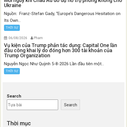
Mối nguy khi Châu Âu do dự hỗ trợ phòng không cho
Ukraine
Nguồn: Franz-Stefan Gady, “Europe’s Dangerous Hesitation on
Its Own...
THỜI SỰ
06/08/2026
Pham
Vụ kiện của Trump phản tác dụng: Capital One lần
đầu công khai lý do đóng hơn 300 tài khoản của
Trump Organization
Nguyễn Ngọc Như Quỳnh 5-8-2026 Lần đầu tiên một...
THỜI SỰ
Search
Search
Thời mục