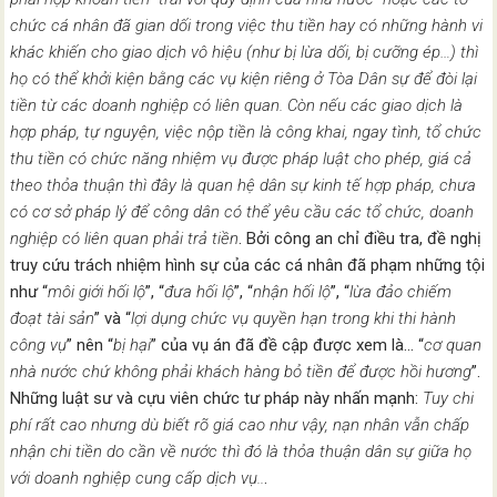
chức cá nhân đã gian dối trong việc thu tiền
hay có những hành vi
khác khiến cho giao dịch vô hiệu (như bị lừa dối, bị
cưỡng ép…) thì
họ
có thể khởi kiện bằng
các vụ kiện riêng ở
Tòa Dân sự để đòi lại
tiền từ
các doanh nghiệp có
liên quan.
Còn nếu
các giao dịch là
hợp pháp, tự nguyện, việc nộp tiền là công khai, ngay tình, tổ chức
thu tiền có chức năng nhiệm vụ được pháp luật cho phép, giá cả
theo thỏa thuận thì đây là quan hệ dân sự kinh tế hợp pháp, chưa
có cơ sở pháp lý để công dân có thể yêu cầu các
tổ chức, doanh
nghiệp có
liên quan phải trả tiền
. Bởi công an chỉ điều tra, đề nghị
truy cứu trách nhiệm hình sự của các cá nhân đã phạm những tội
như “
môi giới hối lộ
”, “
đưa hối lộ
”, “
nhận hối lộ
”, “
lừa đảo chiếm
đoạt tài sản
” và “
lợi dụng chức vụ quyền hạn trong khi thi hành
công vụ
” nên “
bị hại
” của vụ án đã đề cập được xem là… “
cơ quan
nhà nước chứ không phải khách hàng bỏ tiền để
được hồi
hương
”.
Những luật sư và cựu viên chức tư pháp này nhấn mạnh:
Tuy
chi
phí rất cao nhưng dù biết rõ giá cao như vậy, nạn
nhân vẫn chấp
nhận chi tiền do cần về nước
thì đó là thỏa thuận dân sự giữa họ
với doanh nghiệp cung cấp dịch vụ
..
.