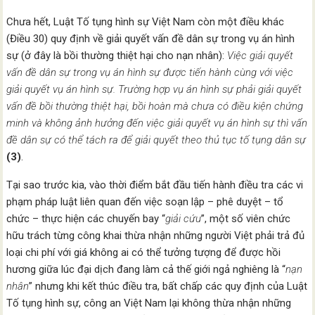
Chưa hết, Luật Tố tụng hình sự Việt Nam còn một điều khác
(Điều 30) quy định về giải quyết vấn đề dân sự trong vụ án hình
sự (ở đây là bồi thường thiệt hại cho nạn nhân):
Việc giải quyết
vấn đề dân sự trong vụ án hình sự được tiến hành cùng với việc
giải quyết vụ án hình sự. Trường hợp vụ án hình sự phải giải quyết
vấn đề bồi thường thiệt hại, bồi hoàn mà chưa có điều kiện chứng
minh và không ảnh hưởng đến việc giải quyết vụ án hình sự thì vấn
đề dân sự có thể tách ra để giải quyết theo thủ tục tố tụng dân sự
(3)
.
Tại sao trước kia, vào thời điểm bắt đầu tiến hành điều tra các vi
phạm pháp luật liên quan đến việc soạn lập – phê duyệt – tổ
chức – thực hiện các chuyến bay “
giải cứu
”, một số viên chức
hữu trách từng công khai thừa nhận những người Việt phải trả đủ
loại chi phí với giá không ai có thể tưởng tượng để được hồi
hương giữa lúc đại dịch đang làm cả thế giới ngả nghiêng là “
nạn
nhân
” nhưng khi kết thúc điều tra, bất chấp các quy định của Luật
Tố tụng hình sự, công an Việt Nam lại không thừa nhận những