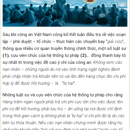
Sau khi công an Việt Nam công bố Kết luận điều tra về việc soạn
lập – phê duyệt – tổ chức – thực hiện các chuyến bay “
giải cứu
”,
thông qua nhiều cơ quan truyền thông chính thức, một số luật sư
(1)
, cựu viên chức của hệ thống tư pháp
(2)
,… đồng thanh bày tỏ
sự nhất trí trong việc đề cao ý chí của công an:
Không xem các
nạn nhân – những người do rơi vào tình trạng ngặt nghèo đành
phải chấp nhận trả khoản tiền từ vài lần đến hàng chục lần chi phí
hợp lý để được hồi hương – là…
“
bị hại
”.
Những luật sư và cựu viên chức của hệ thống tư pháp cho rằng:
Hàng trăm ngàn người phải trả chi phí cực lớn cho việc được lên
phi cơ để hồi hương, phải lưu trú – ăn uống tại nơi được chỉ định
trong thời gian cách ly không phải là “bị hại” vì chi phí đó là do các
bên tự thỏa thuận
. Nếu các nạn nhân chứng minh được rằng họ
phải nộp khoản tiền “trái với quy định của nhà nước
” hoặc các tổ