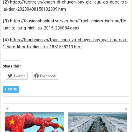
(2)
https://tuoitre.vn/khach-di-chuyen-bay-giai-cuu-co-duoc-tra-
lai-tien-20230408150132809.htm
(3)
https://thuvienphapluat.vn/van-ban/Trach-nhiem-hinh-su/Bo-
luat-to-tung-hinh-su-2015-296884.aspx
(4)
https://thanhnien.vn/toan-canh-vu-chuyen-bay-giai-cuu-sau-
1-nam-khoi-to-dieu-tra-1851538213.htm
Share this:
Twitter
Facebook
THỜI SỰ
Posts
navigation