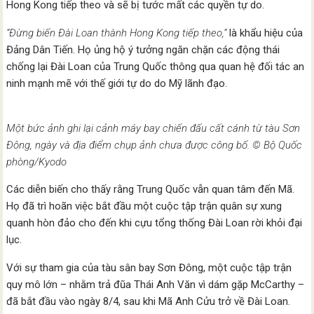
Hong Kong tiếp theo và sẽ bị tước mất các quyền tự do.
“Đừng biến Đài Loan thành Hong Kong tiếp theo,”
là khẩu hiệu của
Đảng Dân Tiến. Họ ủng hộ ý tưởng ngăn chặn các động thái
chống lại Đài Loan của Trung Quốc thông qua quan hệ đối tác an
ninh mạnh mẽ với thế giới tự do do Mỹ lãnh đạo.
Một bức ảnh ghi lại cảnh máy bay chiến đấu cất cánh từ tàu Sơn
Đông, ngày và địa điểm chụp ảnh chưa được công bố. © Bộ Quốc
phòng/Kyodo
Các diễn biến cho thấy rằng Trung Quốc vẫn quan tâm đến Mã.
Họ đã trì hoãn việc bắt đầu một cuộc tập trận quân sự xung
quanh hòn đảo cho đến khi cựu tổng thống Đài Loan rời khỏi đại
lục.
Với sự tham gia của tàu sân bay Sơn Đông, một cuộc tập trận
quy mô lớn – nhằm trả đũa Thái Anh Văn vì dám gặp McCarthy –
đã bắt đầu vào ngày 8/4, sau khi Mã Anh Cửu trở về Đài Loan.