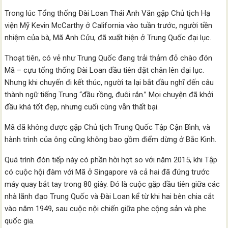
Trong lúc Tổng thống Đài Loan Thái Anh Văn gặp Chủ tịch Hạ
viện Mỹ Kevin McCarthy ở California vào tuần trước, người tiền
nhiệm của bà, Mã Anh Cửu, đã xuất hiện ở Trung Quốc đại lục.
Thoạt tiên, có vẻ như Trung Quốc đang trải thảm đỏ chào đón
Mã – cựu tổng thống Đài Loan đầu tiên đặt chân lên đại lục.
Nhưng khi chuyến đi kết thúc, người ta lại bắt đầu nghĩ đến câu
thành ngữ tiếng Trung “đầu rồng, đuôi rắn.” Mọi chuyện đã khởi
đầu khá tốt đẹp, nhưng cuối cùng vẫn thất bại.
Mã đã không được gặp Chủ tịch Trung Quốc Tập Cận Bình, và
hành trình của ông cũng không bao gồm điểm dừng ở Bắc Kinh.
Quá trình đón tiếp này có phần hời hợt so với năm 2015, khi Tập
có cuộc hội đàm với Mã ở Singapore và cả hai đã đứng trước
máy quay bắt tay trong 80 giây. Đó là cuộc gặp đầu tiên giữa các
nhà lãnh đạo Trung Quốc và Đài Loan kể từ khi hai bên chia cắt
vào năm 1949, sau cuộc nội chiến giữa phe cộng sản và phe
quốc gia.