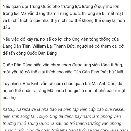
Nếu quân đội Trung Quốc phô trương lực lượng ở quy mô lớn
trong lúc Mã vẫn đang thăm Trung Quốc, thì ông sẽ bị mất mặt
và bị chỉ trích ở quê nhà, thậm chí có thể không thể quay lại hòn
đảo.
Nếu việc đó xảy ra, nó sẽ có lợi cho ứng viên tổng thống của
Đảng Dân Tiến, William Lại Thanh Đức, người sẽ có thêm cái cớ
để tấn công Quốc Dân Đảng.
Quốc Dân Đảng hiện vẫn chưa chọn được ứng viên tổng thống,
một yếu tố có thể giải thích cho việc Tập Cận Bình “hắt hủi” Mã.
Tuy nhiên, Bắc Kinh vẫn sẽ nắm chắc quân bài Mã Anh Cửu, dù
họ có thể nhận ra rằng Mã chưa bao giờ là con át chủ bài bí mật
của họ.
Katsuji Nakazawa là nhà báo và biên tập viên cấp cao của Nikkei,
hiện sinh sống tại Tokyo. Ông đã dành bảy năm làm phóng viên
thường trú ở Trung Quốc và sau đó trở thành trưởng văn phòng
Trung Quốc. Ông đã nhận Giải Nhà báo Quốc tế Vaughn-Ueda năm