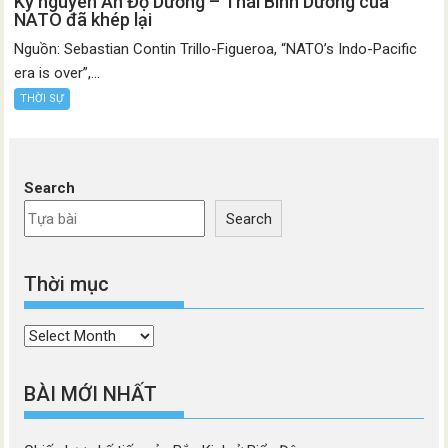
Kỷ nguyên Ấn Độ Dương – Thái Bình Dương của
NATO đã khép lại
Nguồn: Sebastian Contin Trillo-Figueroa, “NATO’s Indo-Pacific
era is over”,...
THỜI SỰ
Search
Search
Thời mục
Thời
mục
BÀI MỚI NHẤT