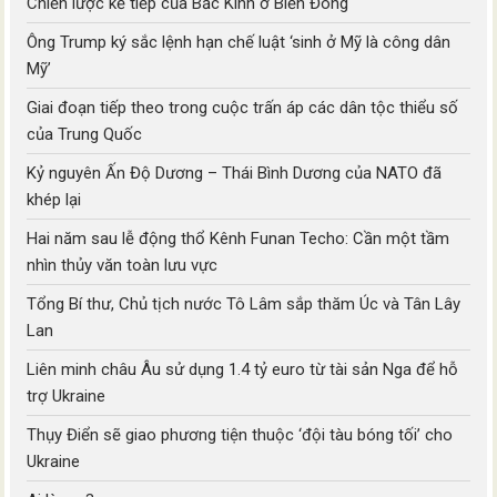
Chiến lược kế tiếp của Bắc Kinh ở Biển Đông
Ông Trump ký sắc lệnh hạn chế luật ‘sinh ở Mỹ là công dân
Mỹ’
Giai đoạn tiếp theo trong cuộc trấn áp các dân tộc thiểu số
của Trung Quốc
Kỷ nguyên Ấn Độ Dương – Thái Bình Dương của NATO đã
khép lại
Hai năm sau lễ động thổ Kênh Funan Techo: Cần một tầm
nhìn thủy văn toàn lưu vực
Tổng Bí thư, Chủ tịch nước Tô Lâm sắp thăm Úc và Tân Lây
Lan
Liên minh châu Âu sử dụng 1.4 tỷ euro từ tài sản Nga để hỗ
trợ Ukraine
Thụy Điển sẽ giao phương tiện thuộc ‘đội tàu bóng tối’ cho
Ukraine