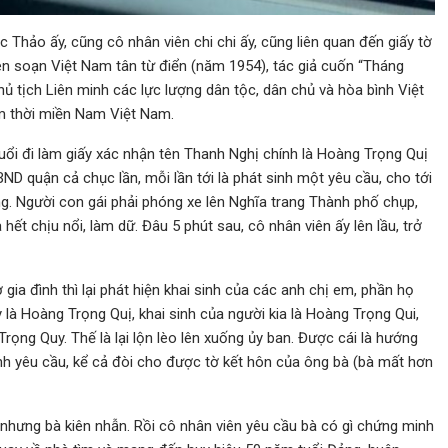
 Thảo ấy, cũng cô nhân viên chi chi ấy, cũng liên quan đến giấy tờ
ên soạn Việt Nam tân từ điển (năm 1954), tác giả cuốn “Tháng
ủ tịch Liên minh các lực lượng dân tộc, dân chủ và hòa bình Việt
m thời miền Nam Việt Nam.
uổi đi làm giấy xác nhận tên Thanh Nghị chính là Hoàng Trọng Quị
 UBND quận cả chục lần, mỗi lần tới là phát sinh một yêu cầu, cho tới
g. Người con gái phải phóng xe lên Nghĩa trang Thành phố chụp,
ết chịu nổi, làm dữ. Đâu 5 phút sau, cô nhân viên ấy lên lầu, trở
gia đình thì lại phát hiện khai sinh của các anh chị em, phần họ
y là Hoàng Trọng Quị, khai sinh của người kia là Hoàng Trọng Qui,
rọng Quy. Thế là lại lộn lèo lên xuống ủy ban. Được cái là hướng
nh yêu cầu, kể cả đòi cho được tờ kết hôn của ông bà (bà mất hơn
cũ nhưng bà kiên nhẫn. Rồi cô nhân viên yêu cầu bà có gì chứng minh