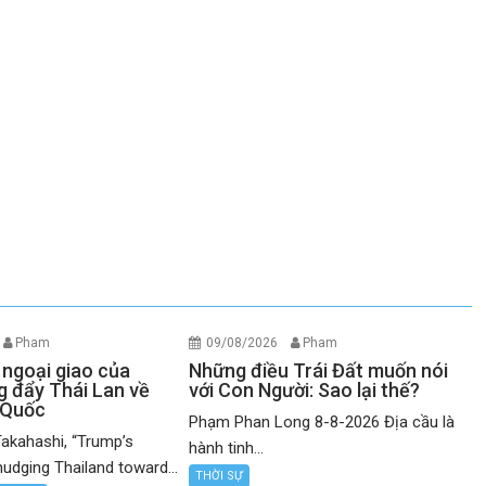
Pham
09/08/2026
Pham
 ngoại giao của
Những điều Trái Đất muốn nói
 đẩy Thái Lan về
với Con Người: Sao lại thế?
 Quốc
Phạm Phan Long 8-8-2026 Địa cầu là
akahashi, “Trump’s
hành tinh...
nudging Thailand toward...
THỜI SỰ