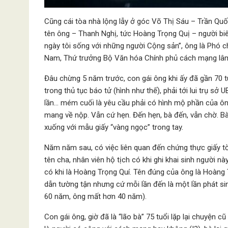
Cũng cái tòa nhà lộng lẫy ở góc Võ Thị Sáu – Trần Quốc
tên ông – Thanh Nghị, tức Hoàng Trọng Quị – người bi
ngày tôi sống với những người Cộng sản”, ông là Phó ch
Nam, Thứ trưởng Bộ Văn hóa Chính phủ cách mạng lâ
Đâu chừng 5 năm trước, con gái ông khi ấy đã gần 70 t
trong thủ tục báo tử (hình như thế), phải tới lui trụ sở
lần… mém cuối là yêu cầu phải có hình mộ phần của ôn
mang về nộp. Vẫn cứ hẹn. Đến hẹn, bà đến, vẫn chờ. Bà h
xuống với mẫu giấy “vàng ngọc” trong tay.
Năm năm sau, có việc liên quan đến chứng thực giấy tờ 
tên cha, nhân viên hộ tịch có khi ghi khai sinh người nà
có khi là Hoàng Trọng Quí. Tên đúng của ông là Hoàng T
dẫn tường tận nhưng cứ mỗi lần đến là một lần phát si
60 năm, ông mất hơn 40 năm).
Con gái ông, giờ đã là “lão bà” 75 tuổi lặp lại chuyện 