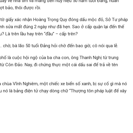
 quay về nhà tìm và mang đến huy hiệu 50 năm tuổi Đảng, huân
t bảo, thôi được rồi.
c tờ giấy xác nhận Hoàng Trọng Quy đóng dấu mộc đỏ, Sở Tư pháp
ỉnh sửa mất đúng 2 ngày như đã hẹn. Sao ở cấp quận lại đến thế
đâu? Là trên lầu hay trên “đầu” – cấp trên?
à… chờ, bà lão 50 tuổi Đảng hỏi chờ đến bao giờ, cô nói qua lễ.
 phố là cuộc hội ngộ của ba cha con, ông Thanh Nghị từ trung
từ Côn Đảo. Nay, đi chứng thực một cái dấu sai để trả về tên
a chùa Vĩnh Nghiêm, một chiếc xe biển số xanh, bị sự cố gì mà nó
u nó là bảng điện tử chạy dòng chữ “Thượng tôn pháp luật để xây