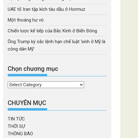
UAE tố Iran tập kích tàu dầu ở Hormuz
Một thoáng hư vô
Chiến lược kế tiếp của Bắc Kinh ở Biển Đông
Ông Trump ký sắc lệnh hạn chế luật ‘sinh ở Mỹ là
công dân Mỹ’
Chọn chương mục
Chọn
chương
mục
CHUYÊN MỤC
TIN TỨC
THỜI SỰ
THÔNG BÁO