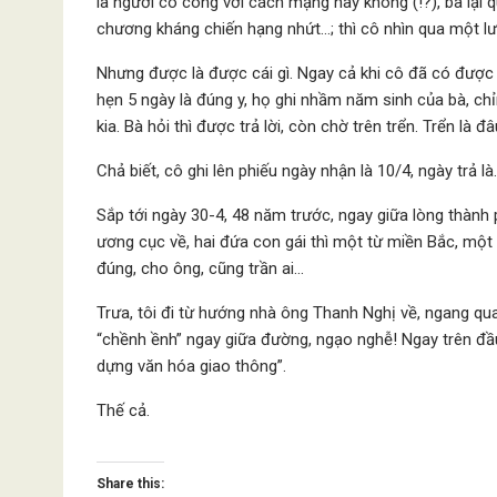
là người có công với cách mạng hay không (!?), bà lại
chương kháng chiến hạng nhứt…; thì cô nhìn qua một lượ
Nhưng được là được cái gì. Ngay cả khi cô đã có đượ
hẹn 5 ngày là đúng y, họ ghi nhầm năm sinh của bà, ch
kia. Bà hỏi thì được trả lời, còn chờ trên trển. Trển là 
Chả biết, cô ghi lên phiếu ngày nhận là 10/4, ngày trả l
Sắp tới ngày 30-4, 48 năm trước, ngay giữa lòng thành
ương cục về, hai đứa con gái thì một từ miền Bắc, một 
đúng, cho ông, cũng trần ai…
Trưa, tôi đi từ hướng nhà ông Thanh Nghị về, ngang qu
“chềnh ềnh” ngay giữa đường, ngạo nghễ! Ngay trên đầ
dựng văn hóa giao thông”.
Thế cả.
Share this: