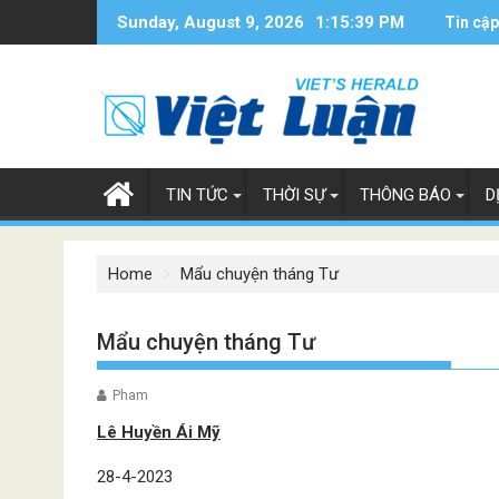
Skip
Sunday, August 9, 2026
1:15:40 PM
Tin cập
to
content
TIN TỨC
THỜI SỰ
THÔNG BÁO
D
Home
Mẩu chuyện tháng Tư
Mẩu chuyện tháng Tư
Pham
Lê Huyền Ái Mỹ
28-4-2023