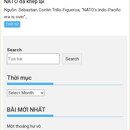
NATO đã khép lại
Nguồn: Sebastian Contin Trillo-Figueroa, “NATO’s Indo-Pacific
era is over”,...
THỜI SỰ
Search
Search
Thời mục
Thời
mục
BÀI MỚI NHẤT
Một thoáng hư vô