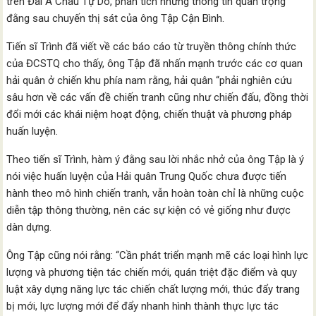
trên Đài Á Châu Tự Do, phân tích những thông tin quan trọng
đằng sau chuyến thị sát của ông Tập Cận Bình.
Tiến sĩ Trình đã viết về các báo cáo từ truyền thông chính thức
của ĐCSTQ cho thấy, ông Tập đã nhấn mạnh trước các cơ quan
hải quân ở chiến khu phía nam rằng, hải quân “phải nghiên cứu
sâu hơn về các vấn đề chiến tranh cũng như chiến đấu, đồng thời
đổi mới các khái niệm hoạt động, chiến thuật và phương pháp
huấn luyện.
Theo tiến sĩ Trình, hàm ý đằng sau lời nhắc nhở của ông Tập là ý
nói việc huấn luyện của Hải quân Trung Quốc chưa được tiến
hành theo mô hình chiến tranh, vẫn hoàn toàn chỉ là những cuộc
diễn tập thông thường, nên các sự kiện có vẻ giống như được
dàn dựng.
Ông Tập cũng nói rằng: “Cần phát triển mạnh mẽ các loại hình lực
lượng và phương tiện tác chiến mới, quán triệt đặc điểm và quy
luật xây dựng năng lực tác chiến chất lượng mới, thúc đẩy trang
bị mới, lực lượng mới để đẩy nhanh hình thành thực lực tác