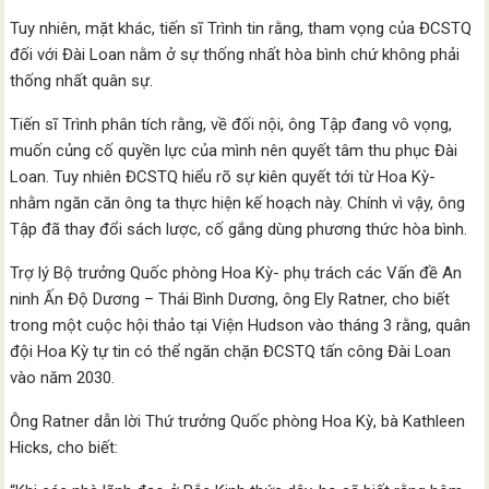
Tuy nhiên, mặt khác, tiến sĩ Trình tin rằng, tham vọng của ĐCSTQ
đối với Đài Loan nằm ở sự thống nhất hòa bình chứ không phải
thống nhất quân sự.
Tiến sĩ Trình phân tích rằng, về đối nội, ông Tập đang vô vọng,
muốn củng cố quyền lực của mình nên quyết tâm thu phục Đài
Loan. Tuy nhiên ĐCSTQ hiểu rõ sự kiên quyết tới từ Hoa Kỳ-
nhằm ngăn căn ông ta thực hiện kế hoạch này. Chính vì vậy, ông
Tập đã thay đổi sách lược, cố gắng dùng phương thức hòa bình.
Trợ lý Bộ trưởng Quốc phòng Hoa Kỳ- phụ trách các Vấn đề An
ninh Ấn Độ Dương – Thái Bình Dương, ông Ely Ratner, cho biết
trong một cuộc hội thảo tại Viện Hudson vào tháng 3 rằng, quân
đội Hoa Kỳ tự tin có thể ngăn chặn ĐCSTQ tấn công Đài Loan
vào năm 2030.
Ông Ratner dẫn lời Thứ trưởng Quốc phòng Hoa Kỳ, bà Kathleen
Hicks, cho biết: