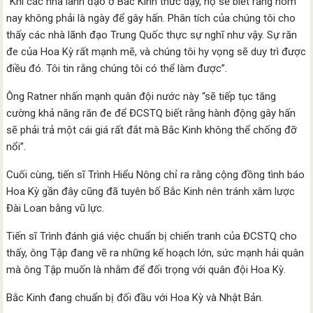
“Khi các nhà lãnh đạo ở Bắc Kinh thức dậy, họ sẽ biết rằng hôm
nay không phải là ngày để gây hấn. Phân tích của chúng tôi cho
thấy các nhà lãnh đạo Trung Quốc thực sự nghĩ như vậy. Sự răn
đe của Hoa Kỳ rất mạnh mẽ, và chúng tôi hy vọng sẽ duy trì được
điều đó. Tôi tin rằng chúng tôi có thể làm được”.
Ông Ratner nhấn mạnh quân đội nước này “sẽ tiếp tục tăng
cường khả năng răn đe để ĐCSTQ biết rằng hành động gây hấn
sẽ phải trả một cái giá rất đắt mà Bắc Kinh không thể chống đỡ
nổi”.
Cuối cùng, tiến sĩ Trình Hiểu Nông chỉ ra rằng cộng đồng tình báo
Hoa Kỳ gần đây cũng đã tuyên bố Bắc Kinh nên tránh xâm lược
Đài Loan bằng vũ lực.
Tiến sĩ Trình đánh giá việc chuẩn bị chiến tranh của ĐCSTQ cho
thấy, ông Tập đang vẽ ra những kế hoạch lớn, sức mạnh hải quân
mà ông Tập muốn là nhằm để đối trọng với quân đội Hoa Kỳ.
Bắc Kinh đang chuẩn bị đối đầu với Hoa Kỳ và Nhật Bản.