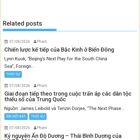
Related posts
07/08/2026
Pham
Chiến lược kế tiếp của Bắc Kinh ở Biển Đông
Lynn Kuok, “Beijing’s Next Play for the South China
Sea”, Foreign...
THỜI SỰ
07/08/2026
Pham
Giai đoạn tiếp theo trong cuộc trấn áp các dân tộc
thiểu số của Trung Quốc
Nguồn: James Leibold và Tenzin Dorjee, “The Next Phase...
BÀI NỔI BẬT
THỜI SỰ
07/08/2026
Pham
Kỷ nguyên Ấn Độ Dương – Thái Bình Dương của