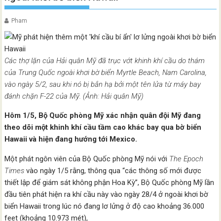
Pham
Các thợ lặn của Hải quân Mỹ đã trục vớt khinh khí cầu do thám
của Trung Quốc ngoài khơi bờ biển Myrtle Beach, Nam Carolina,
vào ngày 5/2, sau khi nó bị bắn hạ bởi một tên lửa từ máy bay
đánh chặn F-22 của Mỹ. (Ảnh: Hải quân Mỹ)
Hôm 1/5, Bộ Quốc phòng Mỹ xác nhận quân đội Mỹ đang
theo dõi một khinh khí cầu tầm cao khác bay qua bờ biển
Hawaii và hiện đang hướng tới Mexico.
Một phát ngôn viên của Bộ Quốc phòng Mỹ nói với
The Epoch
Times
vào ngày 1/5 rằng, thông qua “các thông số mới được
thiết lập để giám sát không phận Hoa Kỳ”, Bộ Quốc phòng Mỹ lần
đầu tiên phát hiện ra khí cầu này vào ngày 28/4 ở ngoài khơi bờ
biển Hawaii trong lúc nó đang lơ lửng ở độ cao khoảng 36.000
feet (khoảng 10.973 mét),