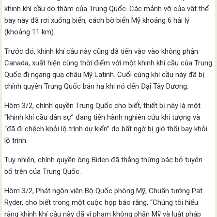
khinh khí cầu do thám của Trung Quốc. Các mảnh vỡ của vật thể
bay này đã rơi xuống biển, cách bờ biển Mỹ khoảng 6 hải lý
(khoảng 11 km).
Trước đó, khinh khí cầu này cũng đã tiến vào vào không phận
Canada, xuất hiện cùng thời điểm với một khinh khí cầu của Trung
Quốc đi ngang qua châu Mỹ Latinh. Cuối cùng khí cầu này đã bị
chính quyền Trung Quốc bắn hạ khi nó đến Đại Tây Dương.
Hôm 3/2, chính quyền Trung Quốc cho biết, thiết bị này là một
“khinh khí cầu dân sự” đang tiến hành nghiên cứu khí tượng và
“đã đi chệch khỏi lộ trình dự kiến” do bất ngờ bị gió thổi bay khỏi
lộ trình.
Tuy nhiên, chính quyền ông Biden đã thẳng thừng bác bỏ tuyên
bố trên của Trung Quốc.
Hôm 3/2, Phát ngôn viên Bộ Quốc phòng Mỹ, Chuẩn tướng Pat
Ryder, cho biết trong một cuộc họp báo rằng, “Chúng tôi hiểu
rằng khinh khí cầu này đã vi phạm không phận Mỹ và luật pháp