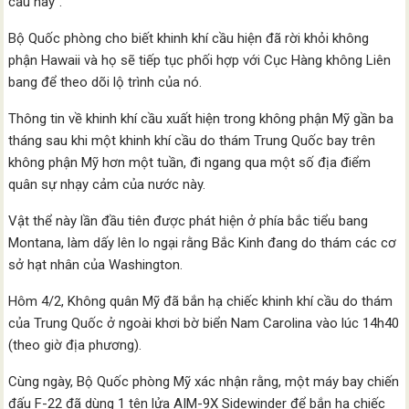
cầu này”.
Bộ Quốc phòng cho biết khinh khí cầu hiện đã rời khỏi không
phận Hawaii và họ sẽ tiếp tục phối hợp với Cục Hàng không Liên
bang để theo dõi lộ trình của nó.
Thông tin về khinh khí cầu xuất hiện trong không phận Mỹ gần ba
tháng sau khi một khinh khí cầu do thám Trung Quốc bay trên
không phận Mỹ hơn một tuần, đi ngang qua một số địa điểm
quân sự nhạy cảm của nước này.
Vật thể này lần đầu tiên được phát hiện ở phía bắc tiểu bang
Montana, làm dấy lên lo ngại rằng Bắc Kinh đang do thám các cơ
sở hạt nhân của Washington.
Hôm 4/2, Không quân Mỹ đã bắn hạ chiếc khinh khí cầu do thám
của Trung Quốc ở ngoài khơi bờ biển Nam Carolina vào lúc 14h40
(theo giờ địa phương).
Cùng ngày, Bộ Quốc phòng Mỹ xác nhận rằng, một máy bay chiến
đấu F-22 đã dùng 1 tên lửa AIM-9X Sidewinder để bắn hạ chiếc