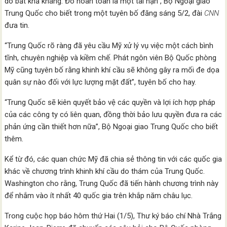
do bất khả kháng. Đó hoàn toàn là một tai nạn”, Bộ Ngoại giao
Trung Quốc cho biết trong một tuyên bố đăng sáng 5/2, đài
CNN
đưa tin.
“Trung Quốc rõ ràng đã yêu cầu Mỹ xử lý vụ việc một cách bình
tĩnh, chuyên nghiệp và kiềm chế. Phát ngôn viên Bộ Quốc phòng
Mỹ cũng tuyên bố rằng khinh khí cầu sẽ không gây ra mối đe dọa
quân sự nào đối với lực lượng mặt đất”, tuyên bố cho hay.
“Trung Quốc sẽ kiên quyết bảo vệ các quyền và lợi ích hợp pháp
của các công ty có liên quan, đồng thời bảo lưu quyền đưa ra các
phản ứng cần thiết hơn nữa”, Bộ Ngoại giao Trung Quốc cho biết
thêm.
Kể từ đó, các quan chức Mỹ đã chia sẻ thông tin với các quốc gia
khác về chương trình khinh khí cầu do thám của Trung Quốc.
Washington cho rằng, Trung Quốc đã tiến hành chương trình này
để nhắm vào ít nhất 40 quốc gia trên khắp năm châu lục.
Trong cuộc họp báo hôm thứ Hai (1/5), Thư ký báo chí Nhà Trắng