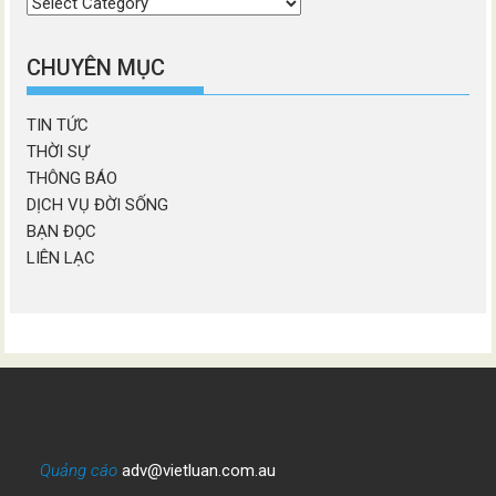
Chọn
chương
mục
CHUYÊN MỤC
TIN TỨC
THỜI SỰ
THÔNG BÁO
DỊCH VỤ ĐỜI SỐNG
BẠN ĐỌC
LIÊN LẠC
Quảng cáo
adv@vietluan.com.au