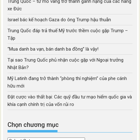
Trung Quốc – từ mỏ vàng trở thành gánh nặng của các hãng
xe Đức
Israel bác kế hoạch Gaza do ông Trump hậu thuẫn
Trung Quốc đáp trả thuế Mỹ trước thềm cuộc gặp Trump –
Tập
“Mua danh ba vạn, bán danh ba đồng” là vậy!
Tại sao Trung Quốc phủ nhận cuộc gặp với Ngoại trưởng
Nhật Bản?
Mỹ Latinh đang trở thành “phòng thí nghiệm” của phe cánh
hữu mới
Đặt cược vào thất bại: Các quỹ đầu tư mạo hiểm quốc gia và
khía cạnh chính trị của vốn rủi ro
Chọn chương mục