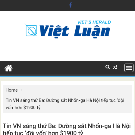
Skip
to
content
Home
Tin VN sáng thứ Ba: Đường sắt Nhổn-ga Hà Nội tiếp tục ‘đội
vốn’ hơn $1900 tỷ
Tin VN sáng thứ Ba: Đường sắt Nhổn-ga Hà Nội
tiếp tục ‘đội vốn’ hơn $1900 tỷ