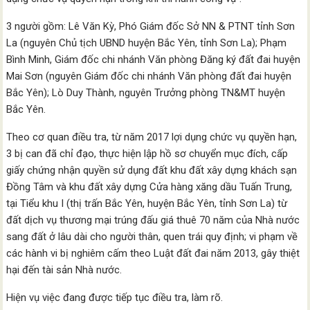
3 người gồm: Lê Văn Kỳ, Phó Giám đốc Sở NN & PTNT tỉnh Sơn
La (nguyên Chủ tịch UBND huyện Bắc Yên, tỉnh Sơn La); Phạm
Bình Minh, Giám đốc chi nhánh Văn phòng Đăng ký đất đai huyện
Mai Sơn (nguyên Giám đốc chi nhánh Văn phòng đất đai huyện
Bắc Yên); Lò Duy Thành, nguyên Trưởng phòng TN&MT huyện
Bắc Yên.
Theo cơ quan điều tra, từ năm 2017 lợi dụng chức vụ quyền hạn,
3 bị can đã chỉ đạo, thực hiện lập hồ sơ chuyển mục đích, cấp
giấy chứng nhận quyền sử dụng đất khu đất xây dựng khách sạn
Đồng Tâm và khu đất xây dựng Cửa hàng xăng dầu Tuấn Trung,
tại Tiểu khu I (thị trấn Bắc Yên, huyện Bắc Yên, tỉnh Sơn La) từ
đất dịch vụ thương mại trúng đấu giá thuê 70 năm của Nhà nước
sang đất ở lâu dài cho người thân, quen trái quy định; vi phạm về
các hành vi bị nghiêm cấm theo Luật đất đai năm 2013, gây thiệt
hại đến tài sản Nhà nước.
Hiện vụ việc đang được tiếp tục điều tra, làm rõ.