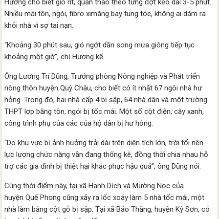
Hương cho biết gió rít, quần thảo theo từng đợt kéo dài 3-5 phút.
Nhiều mái tôn, ngói, fibro ximăng bay tung tóe, không ai dám ra
khỏi nhà vì sợ tai nạn.
“Khoảng 30 phút sau, gió ngớt dần song mưa giông tiếp tục
khoảng một giờ”, chị Hương kể.
Ông Lương Trí Dũng, Trưởng phòng Nông nghiệp và Phát triển
nông thôn huyện Quỳ Châu, cho biết có ít nhất 67 ngôi nhà hư
hỏng. Trong đó, hai nhà cấp 4 bị sập, 64 nhà dân và một trường
THPT lợp bằng tôn, ngói bị tốc mái. Một số cột điện, cây xanh,
công trình phụ của các của hộ dân bị hư hỏng.
“Do khu vực bị ảnh hưởng trải dài trên diện tích lớn, trời tối nên
lực lượng chức năng vẫn đang thống kê, đồng thời chia nhau hỗ
trợ các gia đình bị thiệt hại khắc phục hậu quả”, ông Dũng nói.
Cùng thời điểm này, tại xã Hạnh Dịch và Mường Nọc của
huyện Quế Phong cũng xảy ra lốc xoáy làm 5 nhà tốc mái, một
nhà làm bằng cột gỗ bị sập. Tại xã Bảo Thắng, huyện Kỳ Sơn, có