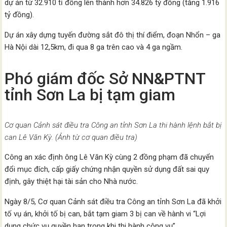
dự án từ 32.910 tỉ đồng lên thành hơn 34.826 tỷ đồng (tăng 1.916
tỷ đồng).
Dự án xây dựng tuyến đường sắt đô thị thí điểm, đoạn Nhổn – ga
Hà Nội dài 12,5km, đi qua 8 ga trên cao và 4 ga ngầm.
Phó giám đốc Sở NN&PTNT
tỉnh Sơn La bị tạm giam
Cơ quan Cảnh sát điều tra Công an tỉnh Sơn La thi hành lệnh bắt bị
can Lê Văn Kỳ. (Ảnh từ cơ quan điều tra)
Công an xác định ông Lê Văn Kỳ cùng 2 đồng phạm đã chuyển
đổi mục đích, cấp giấy chứng nhận quyền sử dụng đất sai quy
định, gây thiệt hại tài sản cho Nhà nước.
Ngày 8/5, Cơ quan Cảnh sát điều tra Công an tỉnh Sơn La đã khởi
tố vụ án, khởi tố bị can, bắt tạm giam 3 bị can về hành vi “Lợi
dụng chức vụ quyền hạn trong khi thi hành công vụ”.