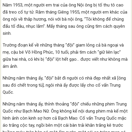
Năm 1953, một người em trai của ông Nội ông bị tố thu tô cao
đã treo cổ tự tử. Rằm tháng Giêng 1955, một người em khác của
ông nội về thắp hương, nói với bà nội ông, “Tôi không để chúng
đấu tố đâu, nhục lắm”. Mấy tháng sau ông cũng tìm cách quyên
sinh.
Trường đoạn kể về những tháng “đội” giam lỏng cả bà ngoại và
mẹ, cậu bé Võ Hồng Phúc, 10 tuổi, phải tìm cách “giữ liên lạc”
giữa hai nhà, có khi bị “đội” lột hết gạo… được viết như không mà
ám ảnh.
Những năm tháng ấy, “đội” bắt đi người có nhà đẹp nhất xã [ông
sau đó chết trong tù]; ngôi nhà ấy được lấy cho cố vấn Trung
Quốc.
Những năm tháng ấy, thỉnh thoảng “đội” chiếu những phim Trung
Quốc như Bạch Mao Nữ. Ông không kể nội dung phim mà kể một
hình ảnh còn kinh sợ hơn cả Bạch Mao: Cố vấn Trung Quốc mặc
áo trắng cộc tay, ngồi bên một cái bàn trải khăn trắng kê trước