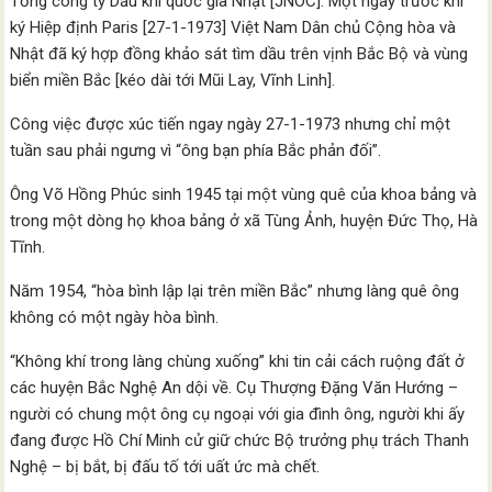
Tổng công ty Dầu khí quốc gia Nhật [JNOC]. Một ngày trước khi
ký Hiệp định Paris [27-1-1973] Việt Nam Dân chủ Cộng hòa và
Nhật đã ký hợp đồng khảo sát tìm dầu trên vịnh Bắc Bộ và vùng
biển miền Bắc [kéo dài tới Mũi Lay, Vĩnh Linh].
Công việc được xúc tiến ngay ngày 27-1-1973 nhưng chỉ một
tuần sau phải ngưng vì “ông bạn phía Bắc phản đối”.
Ông Võ Hồng Phúc sinh 1945 tại một vùng quê của khoa bảng và
trong một dòng họ khoa bảng ở xã Tùng Ảnh, huyện Đức Thọ, Hà
Tĩnh.
Năm 1954, “hòa bình lập lại trên miền Bắc” nhưng làng quê ông
không có một ngày hòa bình.
“Không khí trong làng chùng xuống” khi tin cải cách ruộng đất ở
các huyện Bắc Nghệ An dội về. Cụ Thượng Đặng Văn Hướng –
người có chung một ông cụ ngoại với gia đình ông, người khi ấy
đang được Hồ Chí Minh cử giữ chức Bộ trưởng phụ trách Thanh
Nghệ – bị bắt, bị đấu tố tới uất ức mà chết.