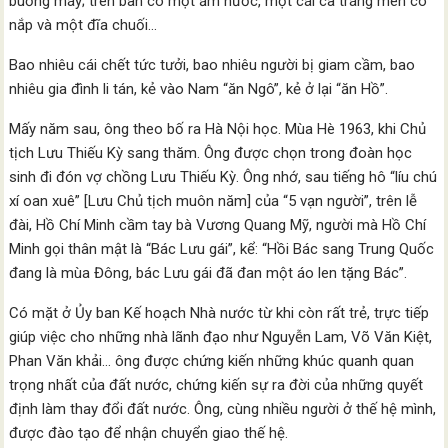
buồng máy; trên bàn có một ấm nước, một cái ca tráng men có
nắp và một đĩa chuối…
Bao nhiêu cái chết tức tưởi, bao nhiêu người bị giam cầm, bao
nhiêu gia đình li tán, kẻ vào Nam “ăn Ngô”, kẻ ở lại “ăn Hồ”.
Mấy năm sau, ông theo bố ra Hà Nội học. Mùa Hè 1963, khi Chủ
tịch Lưu Thiếu Kỳ sang thăm. Ông được chọn trong đoàn học
sinh đi đón vợ chồng Lưu Thiếu Kỳ. Ông nhớ, sau tiếng hô “líu chú
xí oan xuê” [Lưu Chủ tịch muôn năm] của “5 vạn người”, trên lễ
đài, Hồ Chí Minh cầm tay bà Vương Quang Mỹ, người mà Hồ Chí
Minh gọi thân mật là “Bác Lưu gái”, kể: “Hồi Bác sang Trung Quốc
đang là mùa Đông, bác Lưu gái đã đan một áo len tặng Bác”.
Có mặt ở Ủy ban Kế hoạch Nhà nước từ khi còn rất trẻ, trực tiếp
giúp việc cho những nhà lãnh đạo như Nguyễn Lam, Võ Văn Kiệt,
Phan Văn khải… ông được chứng kiến những khúc quanh quan
trọng nhất của đất nước, chứng kiến sự ra đời của những quyết
định làm thay đổi đất nước. Ông, cùng nhiều người ở thế hệ mình,
được đào tạo để nhận chuyển giao thế hệ.