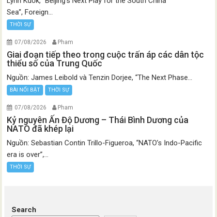
Lynn Kuok, “Beijing’s Next Play for the South China
Sea”, Foreign...
THỜI SỰ
07/08/2026
Pham
Giai đoạn tiếp theo trong cuộc trấn áp các dân tộc
thiểu số của Trung Quốc
Nguồn: James Leibold và Tenzin Dorjee, “The Next Phase...
BÀI NỔI BẬT
THỜI SỰ
07/08/2026
Pham
Kỷ nguyên Ấn Độ Dương – Thái Bình Dương của
NATO đã khép lại
Nguồn: Sebastian Contin Trillo-Figueroa, “NATO’s Indo-Pacific
era is over”,...
THỜI SỰ
Search