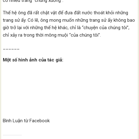
có nhiều trang “chùng xuống”.
Thế hệ ông đã rất chật vật để đưa đất nước thoát khỏi những
trang sử ấy. Có lẽ, ông mong muốn những trang sử ấy không bao
giờ trở lại với những thế hệ khác, chỉ là “chuyện của chúng tôi”,
chỉ xảy ra trong thời mông muội “của chúng tôi”.
______
Một số hình ảnh của tác giả:
Bình Luận từ Facebook