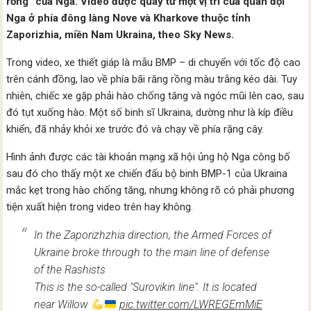
rồng” của Nga. Video được quay từ một vị trí của quân đội
Nga ở phía đông làng Nove và Kharkove thuộc tỉnh
Zaporizhia, miền Nam Ukraina, theo Sky News.
Trong video, xe thiết giáp là mẫu BMP – di chuyển với tốc độ cao
trên cánh đồng, lao về phía bãi răng rồng màu trắng kéo dài. Tuy
nhiên, chiếc xe gặp phải hào chống tăng và ngóc mũi lên cao, sau
đó tụt xuống hào. Một số binh sĩ Ukraina, dường như là kíp điều
khiển, đã nhảy khỏi xe trước đó và chạy về phía rặng cây.
Hình ảnh được các tài khoản mạng xã hội ủng hộ Nga công bố
sau đó cho thấy một xe chiến đấu bộ binh BMP-1 của Ukraina
mắc kẹt trong hào chống tăng, nhưng không rõ có phải phương
tiện xuất hiện trong video trên hay không.
In the Zaporizhzhia direction, the Armed Forces of
Ukraine broke through to the main line of defense
of the Rashists
This is the so-called "Surovikin line". It is located
near Willow
pic.twitter.com/LWREGEmMiE