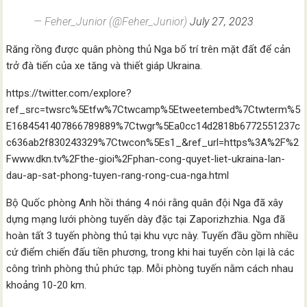
— Feher_Junior (@Feher_Junior)
July 27, 2023
Răng rồng được quân phòng thủ Nga bố trí trên mặt đất để cản
trở đà tiến của xe tăng và thiết giáp Ukraina.
https://twitter.com/explore?
ref_src=twsrc%5Etfw%7Ctwcamp%5Etweetembed%7Ctwterm%5
E1684541407866789889%7Ctwgr%5Ea0cc14d2818b6772551237c
c636ab2f830243329%7Ctwcon%5Es1_&ref_url=https%3A%2F%2
Fwww.dkn.tv%2Fthe-gioi%2Fphan-cong-quyet-liet-ukraina-lan-
dau-ap-sat-phong-tuyen-rang-rong-cua-nga.html
Bộ Quốc phòng Anh hồi tháng 4 nói rằng quân đội Nga đã xây
dựng mạng lưới phòng tuyến dày đặc tại Zaporizhzhia. Nga đã
hoàn tất 3 tuyến phòng thủ tại khu vực này. Tuyến đầu gồm nhiều
cứ điểm chiến đấu tiền phương, trong khi hai tuyến còn lại là các
công trình phòng thủ phức tạp. Mỗi phòng tuyến nằm cách nhau
khoảng 10-20 km.