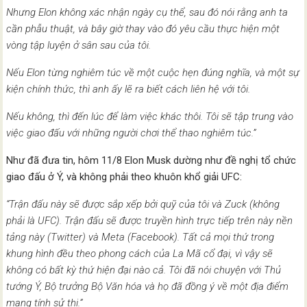
Nhưng Elon không xác nhận ngày cụ thể, sau đó nói rằng anh ta
cần phẫu thuật, và bây giờ thay vào đó yêu cầu thực hiện một
vòng tập luyện ở sân sau của tôi.
Nếu Elon từng nghiêm túc về một cuộc hẹn đúng nghĩa, và một sự
kiện chính thức, thì anh ấy lẽ ra biết cách liên hệ với tôi.
Nếu không, thì đến lúc để làm việc khác thôi. Tôi sẽ tập trung vào
việc giao đấu với những người chơi thể thao nghiêm túc.”
Như đã đưa tin, hôm 11/8 Elon Musk dường như đề nghị tổ chức
giao đấu ở Ý, và không phải theo khuôn khổ giải UFC:
“Trận đấu này sẽ được sắp xếp bởi quỹ của tôi và Zuck (không
phải là UFC). Trận đấu sẽ được truyền hình trực tiếp trên này nền
tảng này (Twitter) và Meta (Facebook). Tất cả mọi thứ trong
khung hình đều theo phong cách của La Mã cổ đại, vì vậy sẽ
không có bất kỳ thứ hiện đại nào cả. Tôi đã nói chuyện với Thủ
tướng Ý, Bộ trưởng Bộ Văn hóa và họ đã đồng ý về một địa điểm
mang tính sử thi.”