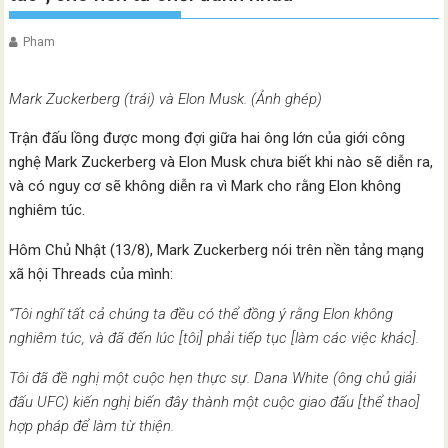
Pham
Mark Zuckerberg (trái) và Elon Musk. (Ảnh ghép)
Trận đấu lồng được mong đợi giữa hai ông lớn của giới công
nghệ Mark Zuckerberg và Elon Musk chưa biết khi nào sẽ diễn ra,
và có nguy cơ sẽ không diễn ra vì Mark cho rằng Elon không
nghiêm túc.
Hôm Chủ Nhật (13/8), Mark Zuckerberg nói trên nền tảng mạng
xã hội Threads của mình:
“Tôi nghĩ tất cả chúng ta đều có thể đồng ý rằng Elon không
nghiêm túc, và đã đến lúc [tôi] phải tiếp tục [làm các việc khác].
Tôi đã đề nghị một cuộc hẹn thực sự. Dana White (ông chủ giải
đấu UFC) kiến nghị biến đây thành một cuộc giao đấu [thể thao]
hợp pháp để làm từ thiện.