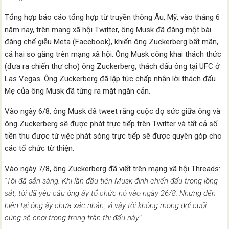
Tổng hợp báo cáo tổng hợp từ truyền thông Âu, Mỹ, vào tháng 6
năm nay, trên mạng xã hội Twitter, ông Musk đã đăng một bài
đăng chế giễu Meta (Facebook), khiến ông Zuckerberg bất mãn,
cả hai so găng trên mạng xã hội. Ông Musk công khai thách thức
(đưa ra chiến thư cho) ông Zuckerberg, thách đấu ông tại UFC ở
Las Vegas. Ông Zuckerberg đã lập tức chấp nhận lời thách đấu.
Mẹ của ông Musk đã từng ra mặt ngăn cản.
Vào ngày 6/8, ông Musk đã tweet rằng cuộc đọ sức giữa ông và
ông Zuckerberg sẽ được phát trực tiếp trên Twitter và tất cả số
tiền thu được từ việc phát sóng trực tiếp sẽ được quyên góp cho
các tổ chức từ thiện.
Vào ngày 7/8, ông Zuckerberg đã viết trên mạng xã hội Threads:
“Tôi đã sẵn sàng. Khi lần đầu tiên Musk định chiến đấu trong lồng
sắt, tôi đã yêu cầu ông ấy tổ chức nó vào ngày 26/8. Nhưng đến
hiện tại ông ấy chưa xác nhận, vì vậy tôi không mong đợi cuối
cùng sẽ chơi trong trong trận thi đấu này.”