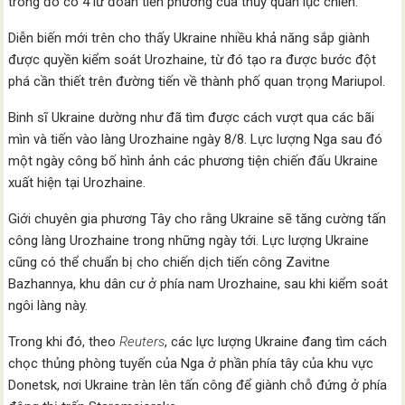
trong đó có 4 lữ đoàn tiền phương của thủy quân lục chiến.
Diễn biến mới trên cho thấy Ukraine nhiều khả năng sắp giành
được quyền kiểm soát Urozhaine, từ đó tạo ra được bước đột
phá cần thiết trên đường tiến về thành phố quan trọng Mariupol.
Binh sĩ Ukraine dường như đã tìm được cách vượt qua các bãi
mìn và tiến vào làng Urozhaine ngày 8/8. Lực lượng Nga sau đó
một ngày công bố hình ảnh các phương tiện chiến đấu Ukraine
xuất hiện tại Urozhaine.
Giới chuyên gia phương Tây cho rằng Ukraine sẽ tăng cường tấn
công làng Urozhaine trong những ngày tới. Lực lượng Ukraine
cũng có thể chuẩn bị cho chiến dịch tiến công Zavitne
Bazhannya, khu dân cư ở phía nam Urozhaine, sau khi kiểm soát
ngôi làng này.
Trong khi đó, theo
Reuters
, các lực lượng Ukraine đang tìm cách
chọc thủng phòng tuyến của Nga ở phần phía tây của khu vực
Donetsk, nơi Ukraine tràn lên tấn công để giành chỗ đứng ở phía