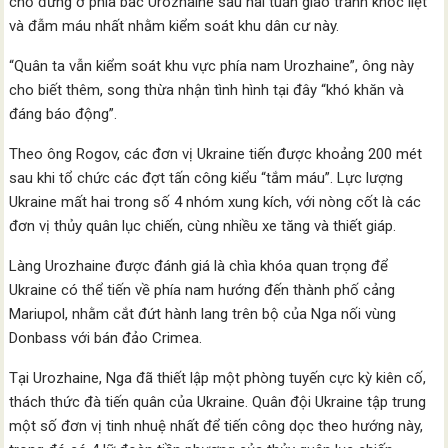
chỗ đứng ở phía bắc Urozhaine sau hai tuần giao tranh khốc liệt
và đẫm máu nhất nhằm kiểm soát khu dân cư này.
“Quân ta vẫn kiểm soát khu vực phía nam Urozhaine”, ông này
cho biết thêm, song thừa nhận tình hình tại đây “khó khăn và
đáng báo động”.
Theo ông Rogov, các đơn vị Ukraine tiến được khoảng 200 mét
sau khi tổ chức các đợt tấn công kiểu “tắm máu”. Lực lượng
Ukraine mất hai trong số 4 nhóm xung kích, với nòng cốt là các
đơn vị thủy quân lục chiến, cùng nhiều xe tăng và thiết giáp.
Làng Urozhaine được đánh giá là chìa khóa quan trọng để
Ukraine có thể tiến về phía nam hướng đến thành phố cảng
Mariupol, nhằm cắt đứt hành lang trên bộ của Nga nối vùng
Donbass với bán đảo Crimea.
Tại Urozhaine, Nga đã thiết lập một phòng tuyến cực kỳ kiên cố,
thách thức đà tiến quân của Ukraine. Quân đội Ukraine tập trung
một số đơn vị tinh nhuệ nhất để tiến công dọc theo hướng này,