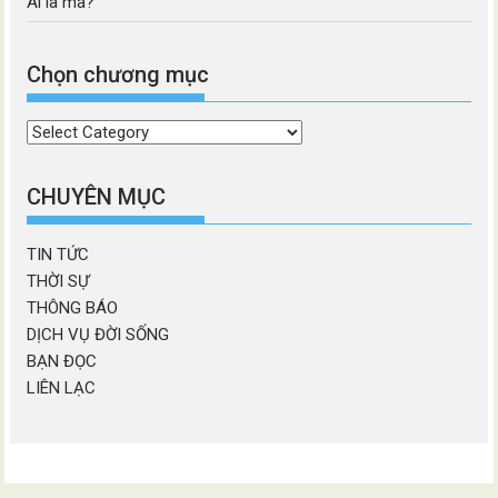
Ai là ma?
Chọn chương mục
Chọn
chương
mục
CHUYÊN MỤC
TIN TỨC
THỜI SỰ
THÔNG BÁO
DỊCH VỤ ĐỜI SỐNG
BẠN ĐỌC
LIÊN LẠC