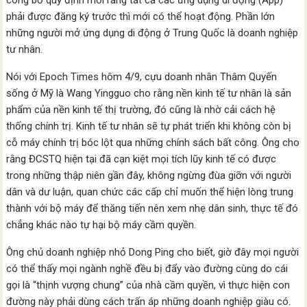
công bố quy định mới rằng tất cả các ứng dụng di động (App)
phải được đăng ký trước thì mới có thể hoạt động. Phần lớn
những người mở ứng dụng di động ở Trung Quốc là doanh nghiệp
tư nhân.
Nói với Epoch Times hôm 4/9, cựu doanh nhân Thâm Quyến
sống ở Mỹ là Wang Yingguo cho rằng nền kinh tế tư nhân là sản
phẩm của nền kinh tế thị trường, đó cũng là nhờ cải cách hệ
thống chính trị. Kinh tế tư nhân sẽ tự phát triển khi không còn bị
cỗ máy chính trị bóc lột qua những chính sách bất công. Ông cho
rằng ĐCSTQ hiện tại đã cạn kiệt mọi tích lũy kinh tế có được
trong những thập niên gần đây, không ngừng đùa giỡn với người
dân và dư luận, quan chức các cấp chỉ muốn thể hiện lòng trung
thành với bộ máy để thăng tiến nên xem nhẹ dân sinh, thực tế đó
chẳng khác nào tự hại bộ máy cầm quyền.
Ông chủ doanh nghiệp nhỏ Dong Ping cho biết, giờ đây mọi người
có thể thấy mọi ngành nghề đều bị đẩy vào đường cùng do cái
gọi là “thịnh vượng chung” của nhà cầm quyền, vì thực hiện con
đường này phải dùng cách trấn áp những doanh nghiệp giàu có.