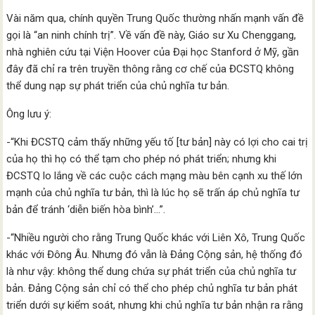
Vài năm qua, chính quyền Trung Quốc thường nhấn mạnh vấn đề
gọi là “an ninh chính trị”. Về vấn đề này, Giáo sư Xu Chenggang,
nhà nghiên cứu tại Viện Hoover của Đại học Stanford ở Mỹ, gần
đây đã chỉ ra trên truyền thông rằng cơ chế của ĐCSTQ không
thể dung nạp sự phát triển của chủ nghĩa tư bản.
Ông lưu ý:
-“Khi ĐCSTQ cảm thấy những yếu tố [tư bản] này có lợi cho cai trị
của họ thì họ có thể tạm cho phép nó phát triển; nhưng khi
ĐCSTQ lo lắng về các cuộc cách mạng màu bên cạnh xu thế lớn
mạnh của chủ nghĩa tư bản, thì là lúc họ sẽ trấn áp chủ nghĩa tư
bản để tránh ‘diễn biến hòa bình’…”.
-“Nhiều người cho rằng Trung Quốc khác với Liên Xô, Trung Quốc
khác với Đông Âu. Nhưng đó vẫn là Đảng Cộng sản, hệ thống đó
là như vậy: không thể dung chứa sự phát triển của chủ nghĩa tư
bản. Đảng Cộng sản chỉ có thể cho phép chủ nghĩa tư bản phát
triển dưới sự kiểm soát, nhưng khi chủ nghĩa tư bản nhận ra rằng