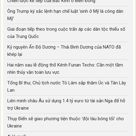
Chiến lược kế tiếp của Bắc Kinh ở Biển Đông
Ông Trump ký sắc lệnh hạn chế luật ‘sinh ở Mỹ là công dân
Mỹ’
Giai đoạn tiếp theo trong cuộc trấn áp các dân tộc thiểu số
của Trung Quốc
Kỷ nguyên Ấn Độ Dương – Thái Bình Dương của NATO đã
khép lại
Hai năm sau lễ động thổ Kênh Funan Techo: Cần một tầm
nhìn thủy văn toàn lưu vực
Tổng Bí thư, Chủ tịch nước Tô Lâm sắp thăm Úc và Tân Lây
Lan
Liên minh châu Âu sử dụng 1.4 tỷ euro từ tài sản Nga để hỗ
trợ Ukraine
Thụy Điển sẽ giao phương tiện thuộc ‘đội tàu bóng tối’ cho
Ukraine