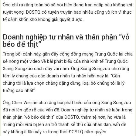
Ông chỉ ra rằng toàn bộ xã hội hiện đang tràn ngập bầu không khí
tuyệt vọng, ĐCSTQ có tuyên truyền bao nhiêu cũng vô ích vì thực
tế cảnh khốn khó không giải quyết được.
Doanh nghiệp tư nhân và thân phận “vỗ
béo để thịt”
Trong bối cảnh này, gần đây cộng đồng mạng Trung Quốc lại chia
sẻ nóng một video về bài phát biểu của nhà kinh tế Trung Quốc
Xiang Songzuo cách đây vài năm. Ông Xiang Songzuo cho rằng
tâm lý chung của các doanh nhân tư nhân hiện nay là: “Cần
chúng tôi là lựa chọn chẳng đặng đừng, loại bỏ chúng tôi là lý
tưởng cao nhất”.
Ông Chen Weijian cho rằng bài phát biểu của ông Xiang Songzuo
đã nói lên gốc rễ của vấn đề: Doanh nghiệp tư nhân sẽ luôn trong
thân phận “vỗ béo để thịt” của ĐCSTQ, thậm tệ hơn, họ vừa là
miếng mồi vừa bị lên án trở thành kẻ thù của nhân dân, vấn đề
này không ít lần xảy ra trong thời ĐCSTQ cầm quyền.