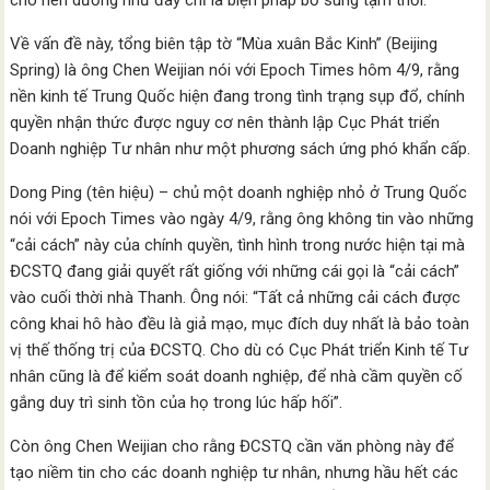
cho nên dường như đây chỉ là biện pháp bổ sung tạm thời.
Về vấn đề này, tổng biên tập tờ “Mùa xuân Bắc Kinh” (Beijing
Spring) là ông Chen Weijian nói với Epoch Times hôm 4/9, rằng
nền kinh tế Trung Quốc hiện đang trong tình trạng sụp đổ, chính
quyền nhận thức được nguy cơ nên thành lập Cục Phát triển
Doanh nghiệp Tư nhân như một phương sách ứng phó khẩn cấp.
Dong Ping (tên hiệu) – chủ một doanh nghiệp nhỏ ở Trung Quốc
nói với Epoch Times vào ngày 4/9, rằng ông không tin vào những
“cải cách” này của chính quyền, tình hình trong nước hiện tại mà
ĐCSTQ đang giải quyết rất giống với những cái gọi là “cải cách”
vào cuối thời nhà Thanh. Ông nói: “Tất cả những cải cách được
công khai hô hào đều là giả mạo, mục đích duy nhất là bảo toàn
vị thế thống trị của ĐCSTQ. Cho dù có Cục Phát triển Kinh tế Tư
nhân cũng là để kiểm soát doanh nghiệp, để nhà cầm quyền cố
gắng duy trì sinh tồn của họ trong lúc hấp hối”.
Còn ông Chen Weijian cho rằng ĐCSTQ cần văn phòng này để
tạo niềm tin cho các doanh nghiệp tư nhân, nhưng hầu hết các