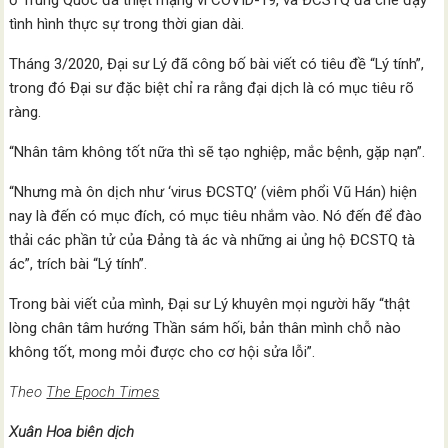
ở Trung Quốc đã thiệt mạng vì COVID-19, và ĐCSTQ đã che đậy
tình hình thực sự trong thời gian dài.
Tháng 3/2020, Đại sư Lý đã công bố bài viết có tiêu đề “Lý tính”,
trong đó Đại sư đặc biệt chỉ ra rằng đại dịch là có mục tiêu rõ
ràng.
“Nhân tâm không tốt nữa thì sẽ tạo nghiệp, mắc bệnh, gặp nạn”.
“Nhưng mà ôn dịch như ‘virus ĐCSTQ’ (viêm phổi Vũ Hán) hiện
nay là đến có mục đích, có mục tiêu nhắm vào. Nó đến để đào
thải các phần tử của Đảng tà ác và những ai ủng hộ ĐCSTQ tà
ác”, trích bài “Lý tính”.
Trong bài viết của mình, Đại sư Lý khuyên mọi người hãy “thật
lòng chân tâm hướng Thần sám hối, bản thân mình chỗ nào
không tốt, mong mỏi được cho cơ hội sửa lỗi”.
Theo
The Epoch Times
Xuân Hoa biên dịch