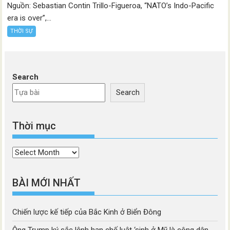
Nguồn: Sebastian Contin Trillo-Figueroa, “NATO’s Indo-Pacific
era is over”,...
THỜI SỰ
Search
Search
Thời mục
Thời
mục
BÀI MỚI NHẤT
Chiến lược kế tiếp của Bắc Kinh ở Biển Đông
Ông Trump ký sắc lệnh hạn chế luật ‘sinh ở Mỹ là công dân