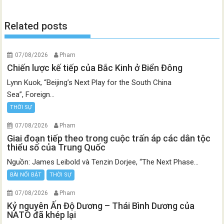
Related posts
07/08/2026
Pham
Chiến lược kế tiếp của Bắc Kinh ở Biển Đông
Lynn Kuok, “Beijing’s Next Play for the South China
Sea”, Foreign...
THỜI SỰ
07/08/2026
Pham
Giai đoạn tiếp theo trong cuộc trấn áp các dân tộc
thiểu số của Trung Quốc
Nguồn: James Leibold và Tenzin Dorjee, “The Next Phase...
BÀI NỔI BẬT
THỜI SỰ
07/08/2026
Pham
Kỷ nguyên Ấn Độ Dương – Thái Bình Dương của
NATO đã khép lại