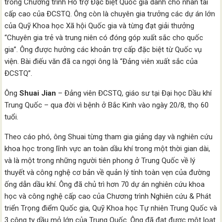
trong Chương trình Hỗ trợ Đặc biệt Quốc gia dành cho nhân tài
cấp cao của ĐCSTQ. Ông còn là chuyên gia trưởng các dự án lớn
của Quỹ Khoa học Xã hội Quốc gia và từng đạt giải thưởng
“Chuyên gia trẻ và trung niên có đóng góp xuất sắc cho quốc
gia”. Ông được hưởng các khoản trợ cấp đặc biệt từ Quốc vụ
viện. Bài điếu văn đã ca ngợi ông là “Đảng viên xuất sắc của
ĐCSTQ”.
Ông
Shuai Jian
– Đảng viên ĐCSTQ, giáo sư tại Đại học Dầu khí
Trung Quốc – qua đời vì bệnh ở Bắc Kinh vào ngày 20/8, thọ 60
tuổi.
Theo cáo phó, ông Shuai từng tham gia giảng dạy và nghiên cứu
khoa học trong lĩnh vực an toàn dầu khí trong một thời gian dài,
và là một trong những người tiên phong ở Trung Quốc về lý
thuyết và công nghệ cơ bản về quản lý tính toàn vẹn của đường
ống dẫn dầu khí. Ông đã chủ trì hơn 70 dự án nghiên cứu khoa
học và công nghệ cấp cao của Chương trình Nghiên cứu & Phát
triển Trọng điểm Quốc gia, Quỹ Khoa học Tự nhiên Trung Quốc và
3 công ty dầu mỏ lớn của Trung Quốc. Ông đã đạt được một loạt