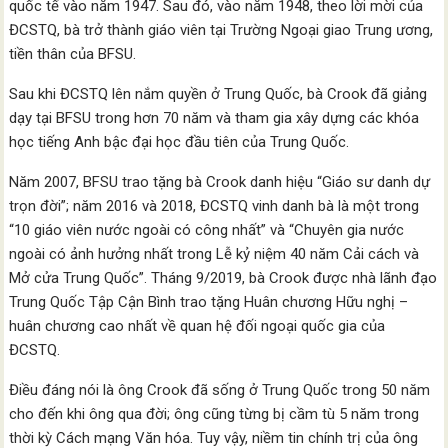
quốc tế vào năm 1947. Sau đó, vào năm 1948, theo lời mời của
ĐCSTQ, bà trở thành giáo viên tại Trường Ngoại giao Trung ương,
tiền thân của BFSU.
Sau khi ĐCSTQ lên nắm quyền ở Trung Quốc, bà Crook đã giảng
dạy tại BFSU trong hơn 70 năm và tham gia xây dựng các khóa
học tiếng Anh bậc đại học đầu tiên của Trung Quốc.
Năm 2007, BFSU trao tặng bà Crook danh hiệu “Giáo sư danh dự
trọn đời”; năm 2016 và 2018, ĐCSTQ vinh danh bà là một trong
“10 giáo viên nước ngoài có công nhất” và “Chuyên gia nước
ngoài có ảnh hưởng nhất trong Lễ kỷ niệm 40 năm Cải cách và
Mở cửa Trung Quốc”. Tháng 9/2019, bà Crook được nhà lãnh đạo
Trung Quốc Tập Cận Bình trao tặng Huân chương Hữu nghị –
huân chương cao nhất về quan hệ đối ngoại quốc gia của
ĐCSTQ.
Điều đáng nói là ông Crook đã sống ở Trung Quốc trong 50 năm
cho đến khi ông qua đời; ông cũng từng bị cầm tù 5 năm trong
thời kỳ Cách mạng Văn hóa. Tuy vậy, niềm tin chính trị của ông