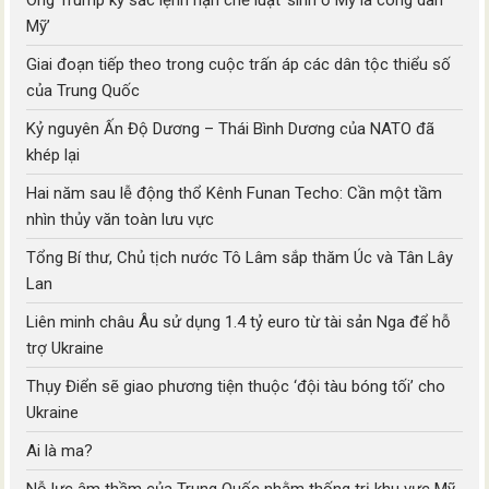
Mỹ’
Giai đoạn tiếp theo trong cuộc trấn áp các dân tộc thiểu số
của Trung Quốc
Kỷ nguyên Ấn Độ Dương – Thái Bình Dương của NATO đã
khép lại
Hai năm sau lễ động thổ Kênh Funan Techo: Cần một tầm
nhìn thủy văn toàn lưu vực
Tổng Bí thư, Chủ tịch nước Tô Lâm sắp thăm Úc và Tân Lây
Lan
Liên minh châu Âu sử dụng 1.4 tỷ euro từ tài sản Nga để hỗ
trợ Ukraine
Thụy Điển sẽ giao phương tiện thuộc ‘đội tàu bóng tối’ cho
Ukraine
Ai là ma?
Nỗ lực âm thầm của Trung Quốc nhằm thống trị khu vực Mỹ