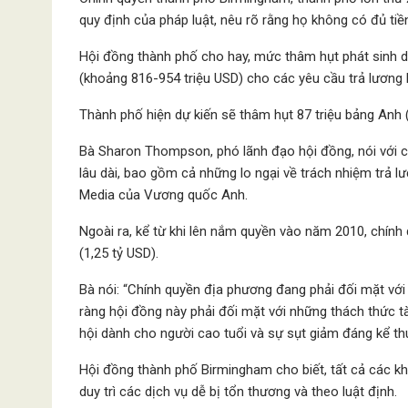
quy định của pháp luật, nêu rõ rằng họ không có đủ tiề
Hội đồng thành phố cho hay, mức thâm hụt phát sinh d
(khoảng 816-954 triệu USD) cho các yêu cầu trả lương 
Thành phố hiện dự kiến ​​sẽ thâm hụt 87 triệu bảng Anh
Bà Sharon Thompson, phó lãnh đạo hội đồng, nói với cá
lâu dài, bao gồm cả những lo ngại về trách nhiệm trả l
Media của Vương quốc Anh.
Ngoài ra, kể từ khi lên nắm quyền vào năm 2010, chín
(1,25 tỷ USD).
Bà nói: “Chính quyền địa phương đang phải đối mặt với
ràng hội đồng này phải đối mặt với những thách thức t
hội dành cho người cao tuổi và sự sụt giảm đáng kể thu
Hội đồng thành phố Birmingham cho biết, tất cả các kho
duy trì các dịch vụ dễ bị tổn thương và theo luật định.