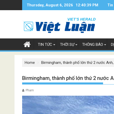
Skip
Thursday, August 6, 2026
12:40:40 PM
Tin
to
content
TIN TỨC
THỜI SỰ
THÔNG BÁO
D
Home
Birmingham, thành phố lớn thứ 2 nước Anh,
Birmingham, thành phố lớn thứ 2 nước A
Pham