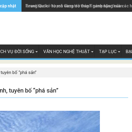
 cập nhật
Trung Quốc - từ mỏ vàng trở thành gánh nặng của các 
Israel bác kế hoạch Gaza do ông Trump hậu thuẫn
ỊCH VỤ ĐỜI SỐNG
VĂN HỌC NGHỆ THUẬT
TẠP LỤC
BẠ
 tuyên bố “phá sản”
nh, tuyên bố “phá sản”