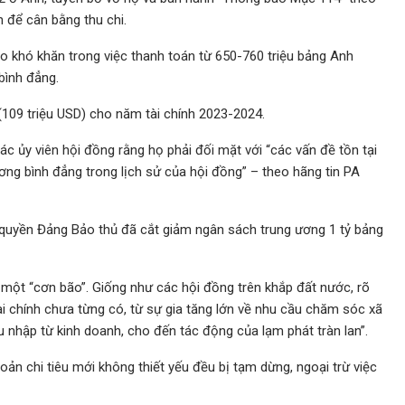
n để cân bằng thu chi.
o khó khăn trong việc thanh toán từ 650-760 triệu bảng Anh
bình đẳng.
 (109 triệu USD) cho năm tài chính 2023-2024.
c ủy viên hội đồng rằng họ phải đối mặt với “các vấn đề tồn tại
ương bình đẳng trong lịch sử của hội đồng” – theo hãng tin PA
h quyền Đảng Bảo thủ đã cắt giảm ngân sách trung ương 1 tỷ bảng
 một “cơn bão”. Giống như các hội đồng trên khắp đất nước, rõ
ài chính chưa từng có, từ sự gia tăng lớn về nhu cầu chăm sóc xã
 nhập từ kinh doanh, cho đến tác động của lạm phát tràn lan”.
ản chi tiêu mới không thiết yếu đều bị tạm dừng, ngoại trừ việc