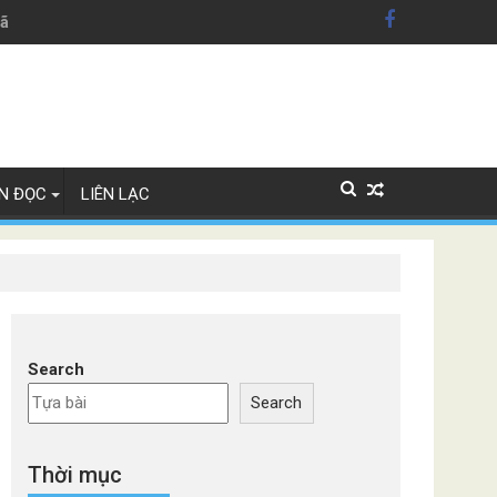
hãng xe Đức
N ĐỌC
LIÊN LẠC
Search
Search
Thời mục