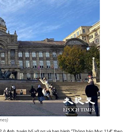
imes)
2 ở Anh, tuyên bố vỡ nợ và ban hành “Thông báo Mục 114” theo