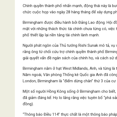
Chính quyền thành phố nhấn mạnh, động thái này là bướ
chức cuộc họp vào ngày 28 hàng tháng để xây dựng phư
Birmingham được điều hành bởi Đảng Lao động. Hội đồ
mặt với những thách thức tài chính chưa từng có, việc
phố thiết lập lại nền tảng tài chính lành mạnh.
Người phát ngôn của Thủ tướng Rishi Sunak mô tả, vụ v
rằng ông từ chối cứu trợ chính quyền thành phố Birmi
giải quyết vấn đề ngân sách của chính họ, và cách sử 
Birmingham nằm ở hạt West Midlands, Anh, và từng là 
Năm ngoái, Văn phòng Thống kê Quốc gia Anh đã công b
London, Birmingham là “điểm dừng chân” thứ 3 của cư
Một số người Hồng Kông sống ở Birmingham cho biết, 
đã giảm đáng kể. Họ lo lắng rằng việc tuyên bố “phá sả
đồng).
“Thông báo Điều 114” thực chất là một thông báo pháp l