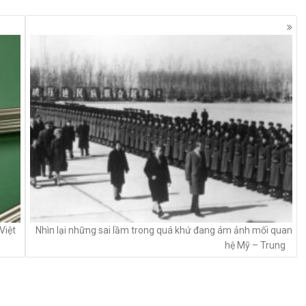
Việt
Nhìn lại những sai lầm trong quá khứ đang ám ảnh mối quan
hệ Mỹ – Trung