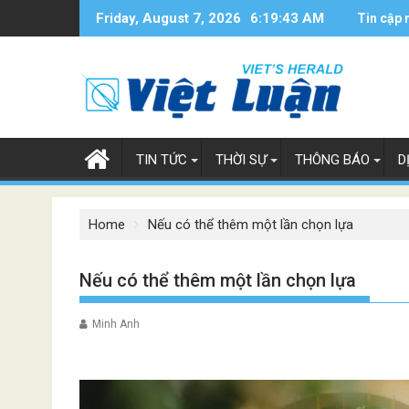
Skip
Friday, August 7, 2026
6:19:43 AM
Tin cập 
to
content
TIN TỨC
THỜI SỰ
THÔNG BÁO
D
Home
Nếu có thể thêm một lần chọn lựa
Nếu có thể thêm một lần chọn lựa
Minh Anh