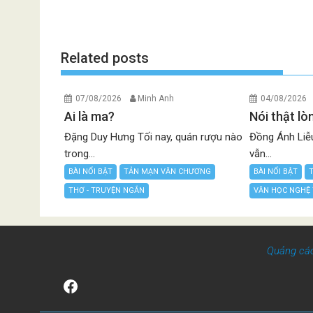
Related posts
07/08/2026
Minh Anh
04/08/2026
Ai là ma?
Nói thật lò
Đặng Duy Hưng Tối nay, quán rượu nào
Đồng Ánh Liễu
trong...
vẫn...
BÀI NỔI BẬT
TẢN MẠN VĂN CHƯƠNG
BÀI NỔI BẬT
THƠ - TRUYỆN NGẮN
VĂN HỌC NGHỆ
Quảng cá
Facebook