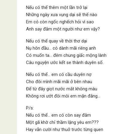
Nếu có thể thêm một lần trở lại
Những ngày xưa vụng dại sẽ thế nào
Em có còn ngốc nghếch hỏi vì sao
Anh say đắm một người như em vậy?
Nếu có thể quay về thời thơ dại
Nụ hôn đầu… có dành mãi riêng anh
Có muốn ta… đêm chung giấc mộng lành
Câu nguyện ước kết se thành duyên số.
Nếu có thể… em có cầu duyên nợ
Cho đôi mình mãi mãi ở bên nhau
Để từ đây giọt nước mắt không màu
Không rơi ướt đôi môi em mặn đắng…
P/s:
Nếu có thể… em có còn say đắm
Một gã khờ chỉ thầm lặng yêu em???
Hay vẫn cười như thuở trước từng quen