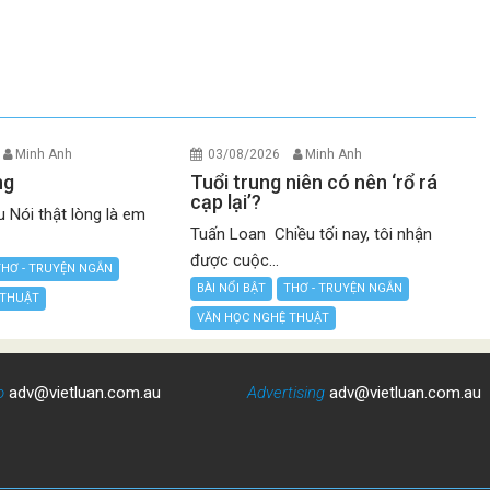
Minh Anh
03/08/2026
Minh Anh
ng
Tuổi trung niên có nên ‘rổ rá
cạp lại’?
 Nói thật lòng là em
Tuấn Loan Chiều tối nay, tôi nhận
được cuộc...
THƠ - TRUYỆN NGẮN
BÀI NỔI BẬT
THƠ - TRUYỆN NGẮN
 THUẬT
VĂN HỌC NGHỆ THUẬT
o
adv@vietluan.com.au
Advertising
adv@vietluan.com.au