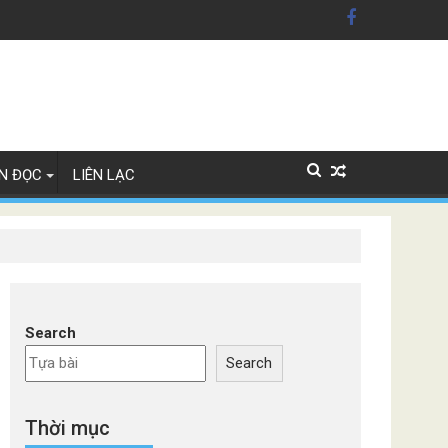
ỹ'
Lan
N ĐỌC
LIÊN LẠC
Search
Search
Thời mục