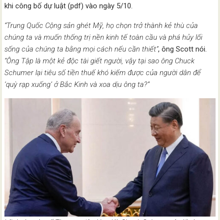
khi công bố dự luật (pdf) vào ngày 5/10.
“Trung Quốc Cộng sản ghét Mỹ, họ chọn trở thành kẻ thù của
chúng ta và muốn thống trị nền kinh tế toàn cầu và phá hủy lối
sống của chúng ta bằng mọi cách nếu cần thiết”
, ông Scott nói.
“Ông Tập là một kẻ độc tài giết người, vậy tại sao ông Chuck
Schumer lại tiêu số tiền thuế khó kiếm được của người dân để
‘quỳ rạp xuống’ ở Bắc Kinh và xoa dịu ông ta?”