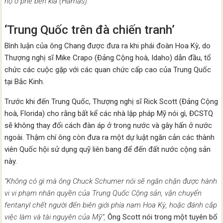
họ ở phe bên kia (Hamas).”
‘Trung Quốc trên đà chiến tranh’
Bình luận của ông Chang được đưa ra khi phái đoàn Hoa Kỳ, do
Thượng nghị sĩ Mike Crapo (Đảng Cộng hoà, Idaho) dẫn đầu, tổ
chức các cuộc gặp với các quan chức cấp cao của Trung Quốc
tại Bắc Kinh.
Trước khi đến Trung Quốc, Thượng nghị sĩ Rick Scott (Đảng Cộng
hoà, Florida) cho rằng bất kể các nhà lập pháp Mỹ nói gì, ĐCSTQ
sẽ không thay đổi cách đàn áp ở trong nước và gây hấn ở nước
ngoài. Thậm chí ông còn đưa ra một dự luật ngăn cản các thành
viên Quốc hội sử dụng quỹ liên bang để đến đất nước cộng sản
này.
“Không có gì mà ông Chuck Schumer nói sẽ ngăn chặn được hành
vi vi phạm nhân quyền của Trung Quốc Cộng sản, vận chuyển
fentanyl chết người đến biên giới phía nam Hoa Kỳ, hoặc đánh cắp
việc làm và tài nguyên của Mỹ”,
Ông Scott nói trong một tuyên bố