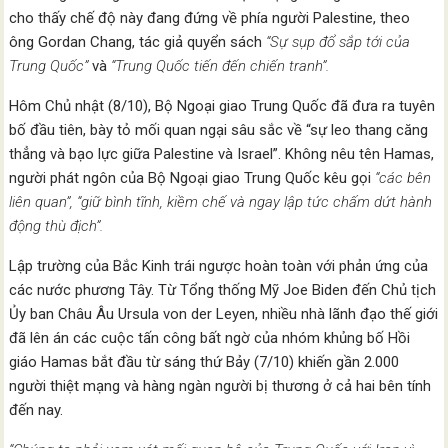
cho thấy chế độ này đang đứng về phía người Palestine, theo
ông Gordan Chang, tác giả quyển sách
“Sự sụp đổ sắp tới của
Trung Quốc”
và
“Trung Quốc tiến đến chiến tranh”.
Hôm Chủ nhật (8/10), Bộ Ngoại giao Trung Quốc đã đưa ra tuyên
bố đầu tiên, bày tỏ mối quan ngại sâu sắc về “sự leo thang căng
thẳng và bạo lực giữa Palestine và Israel”. Không nêu tên Hamas,
người phát ngôn của Bộ Ngoại giao Trung Quốc kêu gọi
“các bên
liên quan”, “giữ bình tĩnh, kiềm chế và ngay lập tức chấm dứt hành
động thù địch”.
Lập trường của Bắc Kinh trái ngược hoàn toàn với phản ứng của
các nước phương Tây. Từ Tổng thống Mỹ Joe Biden đến Chủ tịch
Ủy ban Châu Âu Ursula von der Leyen, nhiều nhà lãnh đạo thế giới
đã lên án các cuộc tấn công bất ngờ của nhóm khủng bố Hồi
giáo Hamas bắt đầu từ sáng thứ Bảy (7/10) khiến gần 2.000
người thiệt mạng và hàng ngàn người bị thương ở cả hai bên tính
đến nay.