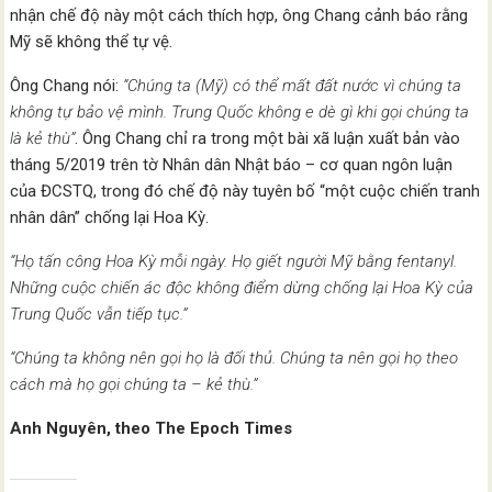
nhận chế độ này một cách thích hợp, ông Chang cảnh báo rằng
Mỹ sẽ không thể tự vệ.
Ông Chang nói:
“Chúng ta (Mỹ) có thể mất đất nước vì chúng ta
không tự bảo vệ mình. Trung Quốc không e dè gì khi gọi chúng ta
là kẻ thù”
. Ông Chang chỉ ra trong một bài xã luận xuất bản vào
tháng 5/2019 trên tờ Nhân dân Nhật báo – cơ quan ngôn luận
của ĐCSTQ, trong đó chế độ này tuyên bố “một cuộc chiến tranh
nhân dân” chống lại Hoa Kỳ.
“Họ tấn công Hoa Kỳ mỗi ngày. Họ giết người Mỹ bằng fentanyl.
Những cuộc chiến ác độc không điểm dừng chống lại Hoa Kỳ của
Trung Quốc vẫn tiếp tục.”
“Chúng ta không nên gọi họ là đối thủ. Chúng ta nên gọi họ theo
cách mà họ gọi chúng ta – kẻ thù.”
Anh Nguyên, theo The Epoch Times