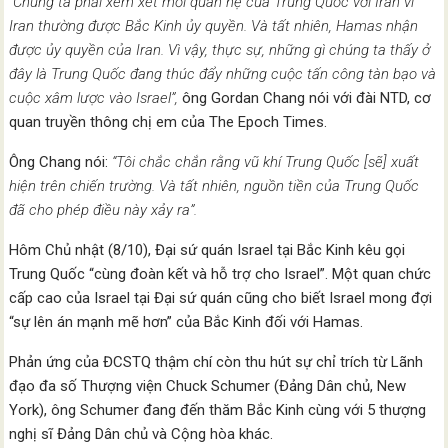
“Chúng ta phải xem xét mối quan hệ của Trung Quốc với Iran vì
Iran thường được Bắc Kinh ủy quyền. Và tất nhiên, Hamas nhận
được ủy quyền của Iran. Vì vậy, thực sự, những gì chúng ta thấy ở
đây là Trung Quốc đang thúc đẩy những cuộc tấn công tàn bạo và
cuộc xâm lược vào Israel”,
ông Gordan Chang nói với đài NTD, cơ
quan truyền thông chị em của The Epoch Times.
Ông Chang nói:
“Tôi chắc chắn rằng vũ khí Trung Quốc [sẽ] xuất
hiện trên chiến trường. Và tất nhiên, nguồn tiền của Trung Quốc
đã cho phép điều này xảy ra”.
Hôm Chủ nhật (8/10), Đại sứ quán Israel tại Bắc Kinh kêu gọi
Trung Quốc “cùng đoàn kết và hỗ trợ cho Israel”. Một quan chức
cấp cao của Israel tại Đại sứ quán cũng cho biết Israel mong đợi
“sự lên án mạnh mẽ hơn” của Bắc Kinh đối với Hamas.
Phản ứng của ĐCSTQ thậm chí còn thu hút sự chỉ trích từ Lãnh
đạo đa số Thượng viện Chuck Schumer (Đảng Dân chủ, New
York), ông Schumer đang đến thăm Bắc Kinh cùng với 5 thượng
nghị sĩ Đảng Dân chủ và Cộng hòa khác.