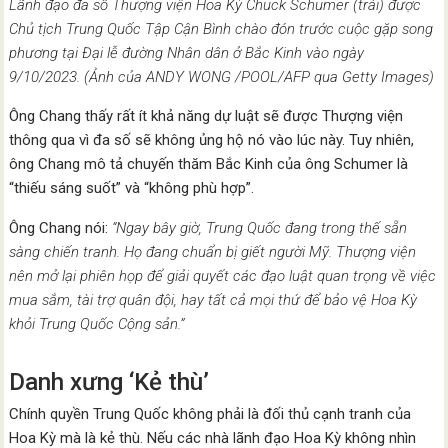
Lãnh đạo đa số Thượng viện Hoa Kỳ Chuck Schumer (trái) được
Chủ tịch Trung Quốc Tập Cận Bình chào đón trước cuộc gặp song
phương tại Đại lễ đường Nhân dân ở Bắc Kinh vào ngày
9/10/2023. (Ảnh của ANDY WONG /POOL/AFP qua Getty Images)
Ông Chang thấy rất ít khả năng dự luật sẽ được Thượng viện
thông qua vì đa số sẽ không ủng hộ nó vào lúc này. Tuy nhiên,
ông Chang mô tả chuyến thăm Bắc Kinh của ông Schumer là
“thiếu sáng suốt” và “không phù hợp”.
Ông Chang nói:
“Ngay bây giờ, Trung Quốc đang trong thế sẵn
sàng chiến tranh. Họ đang chuẩn bị giết người Mỹ. Thượng viện
nên mở lại phiên họp để giải quyết các đạo luật quan trọng về việc
mua sắm, tài trợ quân đội, hay tất cả mọi thứ để bảo vệ Hoa Kỳ
khỏi Trung Quốc Cộng sản.”
Danh xưng ‘Kẻ thù’
Chính quyền Trung Quốc không phải là đối thủ cạnh tranh của
Hoa Kỳ mà là kẻ thù. Nếu các nhà lãnh đạo Hoa Kỳ không nhìn