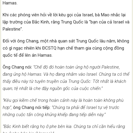
Hamas.
Khi các phóng viên hỏi về lời kêu gọi của Israel, bà Mao nhắc lại
lập trường của Bắc Kinh, rằng Trung Quốc là “bạn của cả Israel và
Palestine”.
Đối với ông Chang, một nhà quan sát Trung Quốc lâu năm, không
có gì ngạc nhiên khi ĐCSTQ hạn chế tham gia cùng cộng đồng
quốc tế để lên án Hamas.
Ông Chang nói:
“Chế độ đó hoàn toàn ủng hộ người Palestine,
đang ủng hộ Hamas. Và họ đang nhắm vào Israel. Chúng ta có thể
thấy điều này từ tuyên truyền của Trung Quốc: Tốt nhất là khách
quan; tệ nhất là che đậy nguồn gốc của cuộc chiến.”
“Kêu gọi kiềm chế trong hoàn cảnh này là hoàn toàn không phù
hợp”,
ông Chang nói tiếp:
“Chúng ta phải để Israel tự vệ trước
những cuộc tấn công khủng khiếp đang tiếp diễn này.”
“Bắc Kinh biết rằng họ ở phe bên kia. Chúng ta chỉ cần hiểu rằng