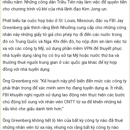
nhiều năm. Những công dân Triều Tiên này làm việc để quyên tiền
cho chương trình vũ khí của nhà lãnh đạo Kim Jong-un.
Phát biểu tại cuộc họp báo ở St. Louis, Missouri, đặc vụ FBI Jay
Greenberg giải thích rằng Bình Nhưỡng cung cấp cho những công
nhân này những giấy tờ giả cho phép họ đi đến các nước trong
đó có Trung Quốc và Nga. Khi đến đó, họ nộp đơn xin làm việc từ
xa với các công ty Mỹ, sử dụng phần mềm VPN để thuyết phục
nhà tuyển dụng rằng họ có trụ sở tại Mỹ hoặc nước thứ ba và
thường thuê người trung gian ở các quốc gia khác để ký hợp
đồng với nhà tuyển dụng.
Ông Greenberg nói: “Kế hoạch này phổ biến đến mức các công ty
phải thận trọng để xác minh xem họ đang tuyển dụng ai. Ít nhất,
FBI khuyến nghị người sử dụng lao động nên thực hiện các bước
chủ động bổ sung với nhân viên CNTT từ xa để khiến những kẻ
xấu khó che giấu danh tính hơn.”
Ông Greenberg không tiết lộ tên của bất kỳ công ty nào đã thuê
những nhân viên từ xa này, nhưng nói rằng bất kỳ công ty nào