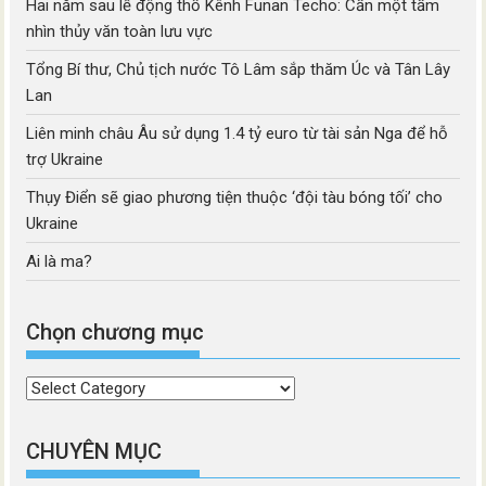
Hai năm sau lễ động thổ Kênh Funan Techo: Cần một tầm
nhìn thủy văn toàn lưu vực
Tổng Bí thư, Chủ tịch nước Tô Lâm sắp thăm Úc và Tân Lây
Lan
Liên minh châu Âu sử dụng 1.4 tỷ euro từ tài sản Nga để hỗ
trợ Ukraine
Thụy Điển sẽ giao phương tiện thuộc ‘đội tàu bóng tối’ cho
Ukraine
Ai là ma?
Chọn chương mục
Chọn
chương
mục
CHUYÊN MỤC