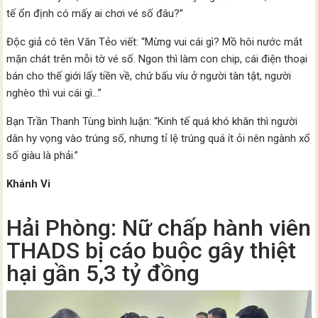
tế ổn định có mấy ai chơi vé số đâu?”
Độc giả có tên Văn Tẻo viết: “Mừng vui cái gì? Mồ hôi nước mắt
mặn chát trên mỗi tờ vé số. Ngon thì làm con chip, cái điện thoại
bán cho thế giới lấy tiền về, chứ bấu víu ở người tàn tật, người
nghèo thì vui cái gì…”
Bạn Trần Thanh Tùng bình luận: “Kinh tế quá khó khăn thì người
dân hy vọng vào trúng số, nhưng tỉ lệ trúng quá ít ỏi nên ngành xổ
số giàu là phải.”
Khánh Vi
Hải Phòng: Nữ chấp hành viên
THADS bị cáo buộc gây thiệt
hại gần 5,3 tỷ đồng