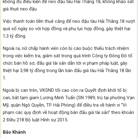
không đủ điều kiện để neo đậu tàu Hải Thắng 18, không khảo sát
giá thuê neo đậu.
Việc thanh toán tiền thuê cảng để neo đậu tàu Hải Thắng 18 vượt
quá số ngày so với hợp đồng và phụ lục hợp đồng, gây thiệt hại
1,3 tỷ đồng.
Ngoài ra, nữ chấp hành viên còn bị cáo buộc thiếu trách nhiệm
trong việc kiểm tra, giám sát trong quá trình Công ty Đông Đô tổ
chức bán hồ sơ, đấu giá tài sản dẫn tới vi phạm pháp luật, gây
thiệt hại 3,98 tỷ đồng trong lần bán đấu giá tàu Hải Thắng 18 lần
1.
Ngoài bị can trên, VKSND tối cao còn ra Quyết định khởi tố bị
can, bắt tạm giam Lương Minh Tuấn (SN 1989; trú tại phường Vạn
Mỹ, quận Ngô Quyền, TP. Hải Phòng) để điều tra về hành vi “Vi
phạm các quy định về hoạt động bán đấu giá tài sản” theo khoản
2 Điều 218 Bộ luật Hình sự 2015.
Bảo Khánh