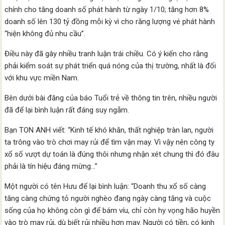
chính cho tăng doanh số phát hành từ ngày 1/10; tăng hơn 8%
doanh số lên 130 tỷ đồng mỗi kỳ vì cho rằng lượng vé phát hành
“hiện không đủ nhu cầu”.
Điều này đã gây nhiều tranh luận trái chiều. Có ý kiến cho rằng
phải kiểm soát sự phát triển quá nóng của thị trường, nhất là đối
với khu vực miền Nam.
Bên dưới bài đăng của báo Tuổi trẻ về thông tin trên, nhiều người
đã để lại bình luận rất đáng suy ngẫm.
Bạn TON ANH viết: “Kinh tế khó khăn, thất nghiệp tràn lan, người
ta trông vào trò chơi may rủi để tìm vận may. Vì vậy nên công ty
xổ số vượt dự toán là đúng thôi nhưng nhận xét chung thì đó đâu
phải là tín hiệu đáng mừng…”
Một người có tên Hưu để lại bình luận: “Doanh thu xổ số càng
tăng càng chứng tỏ người nghèo đang ngày càng tăng và cuộc
sống của họ không còn gì để bám víu, chỉ còn hy vọng hão huyền
vào trò may rủi, dù biết rủi nhiều hơn may. Người có tiền, có kinh