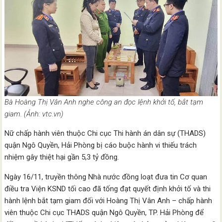
Bà Hoàng Thị Vân Anh nghe công an đọc lệnh khởi tố, bắt tạm
giam. (Ảnh: vtc.vn)
Nữ chấp hành viên thuộc Chi cục Thi hành án dân sự (THADS)
quận Ngô Quyền, Hải Phòng bị cáo buộc hành vi thiếu trách
nhiệm gây thiệt hại gần 5,3 tỷ đồng.
Ngày 16/11, truyền thông Nhà nước đồng loạt đưa tin Cơ quan
điều tra Viện KSND tối cao đã tống đạt quyết định khởi tố và thi
hành lệnh bắt tạm giam đối với Hoàng Thị Vân Anh – chấp hành
viên thuộc Chi cục THADS quận Ngô Quyền, TP. Hải Phòng để