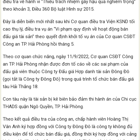
điều tra về hành vi “Thiếu trách nhiệm gây hậu quả nghiêm trọng”
theo khoản 3, Điều 360 Bộ luật Hình sự 2015.
Đây là diễn biến mới nhất sau khi Cơ quan điều tra Viện KSND tối
cao thụ lý, điều tra vụ án “Vi phạm quy định về hoạt động bán
đấu giá tài sản” theo quyết định khởi tố vụ án của Cơ quan CSĐT
Công an TP. Hải Phòng hồi tháng 5.
Theo cơ quan chức năng, ngày 11/9/2022, Cơ quan CSĐT Công
an TP. Hải Phòng nhận được đơn tố cáo về các sai phạm của
đấu giá viên thuộc Công ty Đấu giá Hợp danh tài sản Đông Đô
(gọi tắt là Công ty Đông Đô) trong quá trình tổ chức bán đấu giá
tàu Hải Thắng 18.
Con tàu này là tài sản bị kê biên bảo đảm thi hành án của Chi cục
THADS quận Ngô Quyền, TP. Hải Phòng.
Theo kết quả điều tra của công an, chấp hành viên Hoàng Thị
Vân Anh ký hợp đồng với Công ty Đông Đô là công ty không đủ
điều kiện để tổ chức bán đấu giá, đồng thời ký hợp đồng với cảng