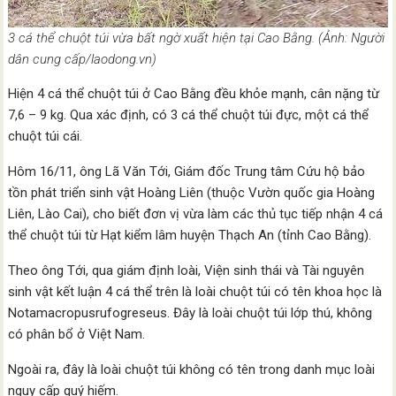
3 cá thể chuột túi vừa bất ngờ xuất hiện tại Cao Bằng. (Ảnh: Người
dân cung cấp/laodong.vn)
Hiện 4 cá thể chuột túi ở Cao Bằng đều khỏe mạnh, cân nặng từ
7,6 – 9 kg. Qua xác định, có 3 cá thể chuột túi đực, một cá thể
chuột túi cái.
Hôm 16/11, ông Lã Văn Tới, Giám đốc Trung tâm Cứu hộ bảo
tồn phát triển sinh vật Hoàng Liên (thuộc Vườn quốc gia Hoàng
Liên, Lào Cai), cho biết đơn vị vừa làm các thủ tục tiếp nhận 4 cá
thể chuột túi từ Hạt kiểm lâm huyện Thạch An (tỉnh Cao Bằng).
Theo ông Tới, qua giám định loài, Viện sinh thái và Tài nguyên
sinh vật kết luận 4 cá thể trên là loài chuột túi có tên khoa học là
Notamacropusrufogreseus. Đây là loài chuột túi lớp thú, không
có phân bổ ở Việt Nam.
Ngoài ra, đây là loài chuột túi không có tên trong danh mục loài
nguy cấp quý hiếm.