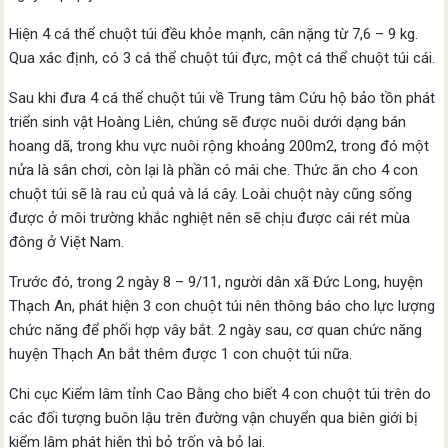
Hiện 4 cá thể chuột túi đều khỏe mạnh, cân nặng từ 7,6 – 9 kg.
Qua xác định, có 3 cá thể chuột túi đực, một cá thể chuột túi cái.
Sau khi đưa 4 cá thể chuột túi về Trung tâm Cứu hộ bảo tồn phát
triển sinh vật Hoàng Liên, chúng sẽ được nuôi dưới dạng bán
hoang dã, trong khu vực nuôi rộng khoảng 200m2, trong đó một
nửa là sân chơi, còn lại là phần có mái che. Thức ăn cho 4 con
chuột túi sẽ là rau củ quả và lá cây. Loài chuột này cũng sống
được ở môi trường khắc nghiệt nên sẽ chịu được cái rét mùa
đông ở Việt Nam.
Trước đó, trong 2 ngày 8 – 9/11, người dân xã Đức Long, huyện
Thạch An, phát hiện 3 con chuột túi nên thông báo cho lực lượng
chức năng để phối hợp vây bắt. 2 ngày sau, cơ quan chức năng
huyện Thạch An bắt thêm được 1 con chuột túi nữa.
Chi cục Kiểm lâm tỉnh Cao Bằng cho biết 4 con chuột túi trên do
các đối tượng buôn lậu trên đường vận chuyển qua biên giới bị
kiểm lâm phát hiện thì bỏ trốn và bỏ lại.