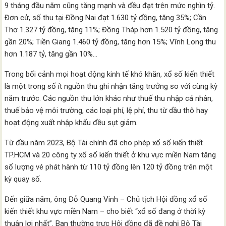
9 tháng đầu năm cũng tăng mạnh và đều đạt trên mức nghìn tỷ.
Đơn cử, số thu tại Đồng Nai đạt 1.630 tỷ đồng, tăng 35%; Cần
Thơ 1.327 tỷ đồng, tăng 11%; Đồng Tháp hơn 1.520 tỷ đồng, tăng
gần 20%; Tiền Giang 1.460 tỷ đồng, tăng hơn 15%; Vĩnh Long thu
hơn 1.187 tỷ, tăng gần 10%…
Trong bối cảnh mọi hoạt động kinh tế khó khăn, xổ số kiến thiết
là một trong số ít nguồn thu ghi nhận tăng trưởng so với cùng kỳ
năm trước. Các nguồn thu lớn khác như thuế thu nhập cá nhân,
thuế bảo vệ môi trường, các loại phí, lệ phí, thu từ dầu thô hay
hoạt động xuất nhập khẩu đều sụt giảm.
Từ đầu năm 2023, Bộ Tài chính đã cho phép xổ số kiến thiết
TP.HCM và 20 công ty xổ số kiến thiết ở khu vực miền Nam tăng
số lượng vé phát hành từ 110 tỷ đồng lên 120 tỷ đồng trên một
kỳ quay số.
Đến giữa năm, ông Đỗ Quang Vinh – Chủ tịch Hội đồng xổ số
kiến thiết khu vực miền Nam – cho biết “xổ số đang ở thời kỳ
thuận lợi nhất”. Ban thường trực Hội đồng đã đề nghị Bộ Tài