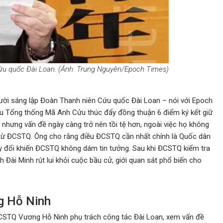
u quốc Đài Loan. (Ảnh: Trung Nguyên/Epoch Times)
ười sáng lập Đoàn Thanh niên Cứu quốc Đài Loan – nói với Epoch
cựu Tổng thống Mã Anh Cửu thúc đẩy đồng thuận 6 điểm ký kết giữ
 nhưng vấn đề ngày càng trở nên tồi tệ hơn, ngoài việc họ không
ệp từ ĐCSTQ. Ông cho rằng điều ĐCSTQ cần nhất chính là Quốc dân
ay đổi khiến ĐCSTQ không dám tin tưởng. Sau khi ĐCSTQ kiểm tra
Đài Minh rút lui khỏi cuộc bầu cử, giới quan sát phổ biến cho
g Hỗ Ninh
 ĐCSTQ Vương Hỗ Ninh phụ trách công tác Đài Loan, xem vấn đề