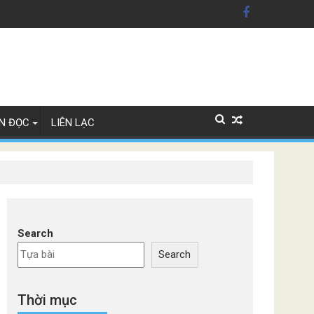
 trợ Ukraine
N ĐỌC
LIÊN LẠC
Search
Search
Thời mục