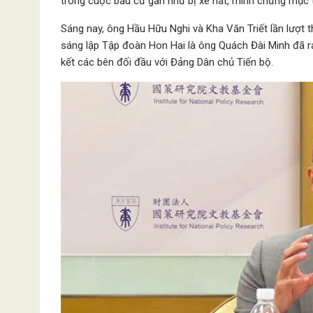
trong cuộc bầu cử gần như bị xé nát, minh chứng mục t
Sáng nay, ông Hầu Hữu Nghi và Kha Văn Triết lần lượt
sáng lập Tập đoàn Hon Hai là ông Quách Đài Minh đã ra
kết các bên đối đầu với Đảng Dân chủ Tiến bộ.