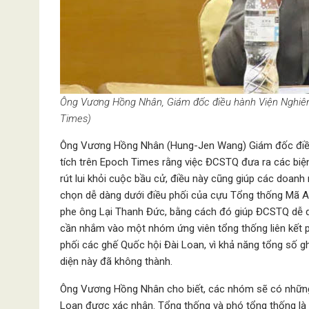
Ông Vương Hồng Nhân, Giám đốc điều hành Viện Nghiên
Times)
Ông Vương Hồng Nhân (Hung-Jen Wang) Giám đốc điều 
tích trên Epoch Times rằng việc ĐCSTQ đưa ra các biệ
rút lui khỏi cuộc bầu cử, điều này cũng giúp các doan
chọn dễ dàng dưới điều phối của cựu Tổng thống Mã A
phe ông Lại Thanh Đức, bằng cách đó giúp ĐCSTQ dễ dà
cần nhắm vào một nhóm ứng viên tổng thống liên kết ph
phối các ghế Quốc hội Đài Loan, vì khả năng tổng số 
diện này đã không thành.
Ông Vương Hồng Nhân cho biết, các nhóm sẽ có những 
Loan được xác nhận. Tổng thống và phó tổng thống là 