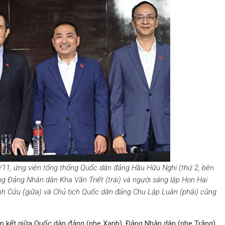
/11, ứng viên tổng thống Quốc dân đảng Hầu Hữu Nghi (thứ 2, bên
ng Đảng Nhân dân Kha Văn Triết (trái) và người sáng lập Hon Hai
nh Cửu (giữa) và Chủ tịch Quốc dân đảng Chu Lập Luân (phải) cũng
n kết giữa Quốc dân đảng (phe Xanh), Đảng Nhân dân (phe Trắng),