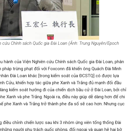
 cứu Chính sách Quốc gia Đài Loan (Ảnh: Trung Nguyên/Epoch
hành của Viện Nghiên cứu Chính sách Quốc gia Đài Loan, phân
n pháp trừng phạt đối với Foxconn đã khiến ông Quách Đài Minh
h nhân Đài Loan khác [trong kiểm soát của ĐCSTQ] có được lựa
nh Cửu, khiến hợp tác giữa phe Xanh và Trắng đủ mạnh đối đầu
ng kiểm soát hướng đi của chiến dịch bầu cử ở Đài Loan, bởi chỉ
e Xanh và phe Trắng. Ngoài ra, điều này giúp dễ dàng hơn để chi
ghế phe Xanh và Trắng trở thành phe đa số sẽ cao hơn. Nhưng cục
điều chỉnh chiến lược sau khi 3 nhóm ứng viên tổng thống Đài
những người phụ trách quốc phòng, đối ngoại và quan hệ hai bờ