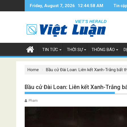
Skip
Friday, August 7, 2026
12:44:59 AM
Tin cập
to
content
TIN TỨC
THỜI SỰ
THÔNG BÁO
D
Home
Bầu cử Đài Loan: Liên kết Xanh-Trắng bất th
Bầu cử Đài Loan: Liên kết Xanh-Trắng bấ
Pham