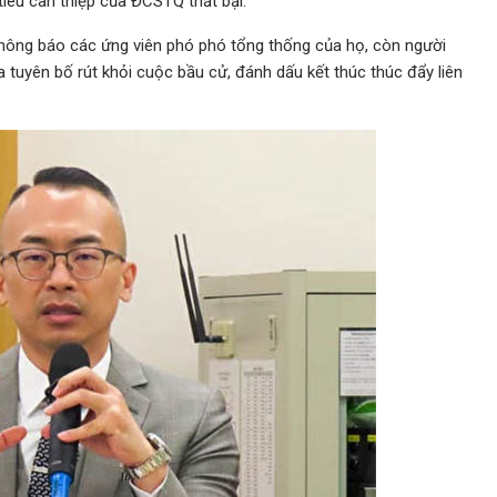
iêu can thiệp của ĐCSTQ thất bại.
 thông báo các ứng viên phó phó tổng thống của họ, còn người
 tuyên bố rút khỏi cuộc bầu cử, đánh dấu kết thúc thúc đẩy liên