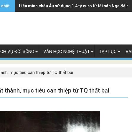
 nhật
Liên minh châu Âu sử dụng 1.4 tỷ euro từ tài sản Nga để hỗ
ỊCH VỤ ĐỜI SỐNG
VĂN HỌC NGHỆ THUẬT
TẠP LỤC
BẠ
ành, mục tiêu can thiệp từ TQ thất bại
t thành, mục tiêu can thiệp từ TQ thất bại