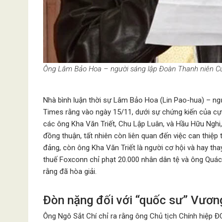
Ông Lâm Bảo Hoa – người sáng lập Đoàn Thanh niên Cứ
Nhà bình luận thời sự Lâm Bảo Hoa (Lin Pao-hua) – ng
Times rằng vào ngày 15/11, dưới sự chứng kiến ​​của 
các ông Kha Văn Triết, Chu Lập Luân, và Hầu Hữu Nghi,
đồng thuận, tất nhiên còn liên quan đến việc can thi
đảng, còn ông Kha Văn Triết là người cơ hội và hay th
thuế Foxconn chỉ phạt 20.000 nhân dân tệ và ông Quách 
rằng đã hòa giải.
Đòn nặng đối với “quốc sư” Vươn
Ông Ngô Sắt Chí chỉ ra rằng ông Chủ tịch Chính hiệp