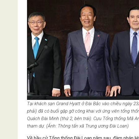
Tại khách sạn Grand Hyatt ở Đài Bắc vào chiều ngày 23
phải) đã có buổi gặp gỡ công khai với ứng viên tổng thố
Quách Đài Minh (thứ 2, bên trái). Cựu Tổng thống Mã A
tham dự. (Ảnh: Thông tấn xã Trung ương Đài Loan)
Về bầu cử Tổng thống Đài Loan năm sau, đàm phán liê