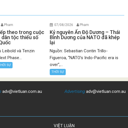
Pham
07/08/2026
Pham
iếp theo trong cuộc
Kỷ nguyên Ấn Độ Dương – Thái
 dân tộc thiểu số
Bình Dương của NATO đã khép
 Quốc
lại
 Leibold và Tenzin
Nguồn: Sebastian Contin Trillo-
ext Phase...
Figueroa, “NATO’s Indo-Pacific era is
over”,...
THỜI SỰ
THỜI SỰ
o
adv@vietluan.com.au
Advertising
adv@vietluan.com.au
VIỆT LUẬN