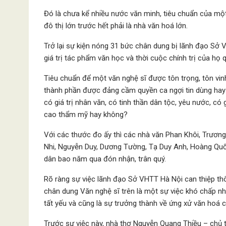
Đó là chưa kể nhiều nước văn minh, tiêu chuẩn của một
đô thị lớn trước hết phải là nhà văn hoá lớn.
Trở lại sự kiện nóng 31 bức chân dung bị lãnh đạo Sở V
giá trị tác phẩm văn học và thời cuộc chính trị của họ 
Tiêu chuẩn để một văn nghệ sĩ được tôn trọng, tôn vin
thành phần được đảng cầm quyền ca ngợi tin dùng ha
có giá trị nhân văn, có tinh thần dân tộc, yêu nước, có g
cao thẩm mỹ hay không?
Với các thước đo ấy thì các nhà văn Phan Khôi, Trươn
Nhi, Nguyễn Duy, Dương Tường, Tạ Duy Anh, Hoàng Quốc
dân bao năm qua đón nhận, trân quý.
Rõ ràng sự việc lãnh đạo Sở VHTT Hà Nội can thiệp thô
chân dung Văn nghệ sĩ trên là một sự việc khó chấp n
tất yếu và cũng là sự trưởng thành về ứng xử văn hoá 
Trước sự việc này, nhà thơ Nguyễn Quang Thiều – chủ 