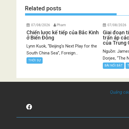
Related posts
07/08/2026
Pham
07/08/2026
Chiến lược kế tiếp của Bắc Kinh
Giai đoạn t
ở Biển Đông
trấn áp các
của Trung
Lynn Kuok, “Beijing’s Next Play for the
Nguồn: James
South China Sea”, Foreign...
Dorjee, “The N
THỜI SỰ
BÀI NỔI BẬT
Quảng cá
Facebook