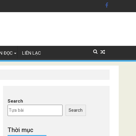
n Mỹ'
ây Lan
N ĐỌC
LIÊN LẠC
Search
Search
Thời mục