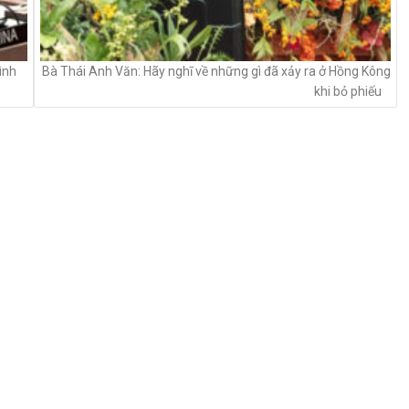
ình
Bà Thái Anh Văn: Hãy nghĩ về những gì đã xảy ra ở Hồng Kông
khi bỏ phiếu