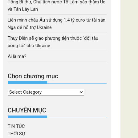
Tổng Bí thư, Chủ tịch nước Tô Lâm sắp thăm Úc
và Tân Lây Lan
Liên minh châu Âu sử dụng 1.4 tỷ euro từ tài sản
Nga để hỗ trợ Ukraine
Thụy Điển sẽ giao phương tiện thuộc ‘đội tàu
bóng tối’ cho Ukraine
Ai là ma?
Chọn chương mục
Chọn
chương
mục
CHUYÊN MỤC
TIN TỨC
THỜI SỰ