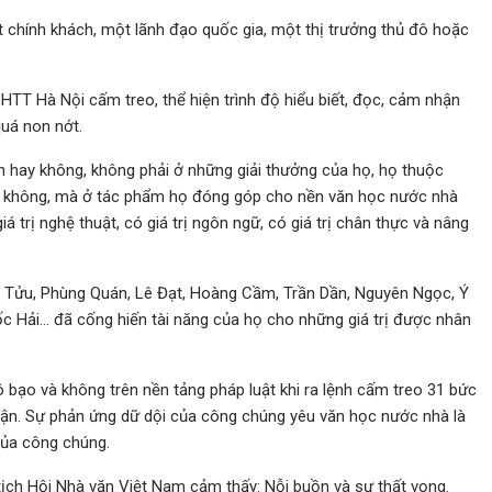
 chính khách, một lãnh đạo quốc gia, một thị trưởng thủ đô hoặc
HTT Hà Nội cấm treo, thể hiện trình độ hiểu biết, đọc, cảm nhận
quá non nớt.
h hay không, không phải ở những giải thưởng của họ, họ thuộc
y không, mà ở tác phẩm họ đóng góp cho nền văn học nước nhà
iá trị nghệ thuật, có giá trị ngôn ngữ, có giá trị chân thực và nâng
g Tửu, Phùng Quán, Lê Đạt, Hoàng Cầm, Trần Dần, Nguyên Ngọc, Ý
 Hải… đã cống hiến tài năng của họ cho những giá trị được nhân
 bạo và không trên nền tảng pháp luật khi ra lệnh cấm treo 31 bức
hận. Sự phản ứng dữ dội của công chúng yêu văn học nước nhà là
của công chúng.
tịch Hội Nhà văn Việt Nam cảm thấy: Nỗi buồn và sự thất vọng.