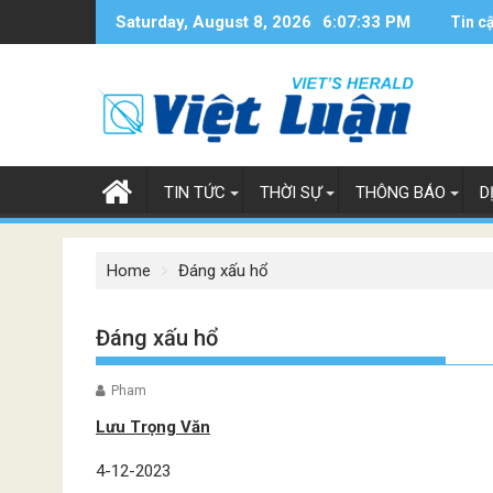
Skip
Saturday, August 8, 2026
6:07:34 PM
Tin c
to
content
TIN TỨC
THỜI SỰ
THÔNG BÁO
D
Home
Đáng xấu hổ
Đáng xấu hổ
Pham
Lưu Trọng Văn
4-12-2023