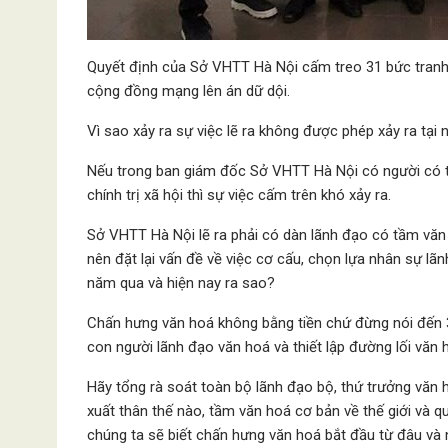
Quyết định của Sở VHTT Hà Nội cấm treo 31 bức tranh
cộng đồng mạng lên án dữ dội.
Vì sao xảy ra sự việc lẽ ra không được phép xảy ra tạ
Nếu trong ban giám đốc Sở VHTT Hà Nội có người có t
chính trị xã hội thì sự việc cấm trên khó xảy ra.
Sở VHTT Hà Nội lẽ ra phải có dàn lãnh đạo có tầm văn
nên đặt lại vấn đề về việc cơ cấu, chọn lựa nhân sự l
năm qua và hiện nay ra sao?
Chấn hưng văn hoá không bằng tiền chứ đừng nói đến 
con người lãnh đạo văn hoá và thiết lập đường lối văn 
Hãy tổng rà soát toàn bộ lãnh đạo bộ, thứ trưởng vă
xuất thân thế nào, tầm văn hoá cơ bản về thế giới và qu
chúng ta sẽ biết chấn hưng văn hoá bắt đầu từ đâu và 