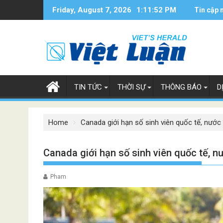
Skip
Friday, August 7, 2026
1:11:54 PM
Tin cập 
to
content
TIN TỨC
THỜI SỰ
THÔNG BÁO
D
Home
Canada giới hạn số sinh viên quốc tế, nước
Canada giới hạn số sinh viên quốc tế, 
Pham