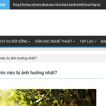
nhật
Ông Trump ký sắc lệnh hạn chế luật 'sinh ở Mỹ là công dân M
Tổng Bí thư, Chủ tịch nước Tô Lâm sắp thăm Úc và Tân Lây 
ỊCH VỤ ĐỜI SỐNG
VĂN HỌC NGHỆ THUẬT
TẠP LỤC
BẠ
 nào bị ảnh hưởng nhất?
nước nào bị ảnh hưởng nhất?