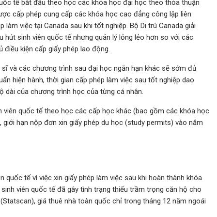
quốc tế bắt đầu theo học các khóa học đại học theo thỏa thuận
ược cấp phép cung cấp các khóa học cao đẳng công lập liên
 làm việc tại Canada sau khi tốt nghiệp. Bộ Di trú Canada giải
 hút sinh viên quốc tế nhưng quản lý lỏng lẻo hơn so với các
ủ điều kiện cấp giấy phép lao động.
ạc sĩ và các chương trình sau đại học ngắn hạn khác sẽ sớm đủ
huẩn hiện hành, thời gian cấp phép làm việc sau tốt nghiệp dao
ộ dài của chương trình học của từng cá nhân.
h viên quốc tế theo học các cấp học khác (bao gồm các khóa học
 giới hạn nộp đơn xin giấy phép du học (study permits) vào năm
n quốc tế vì việc xin giấy phép làm việc sau khi hoàn thành khóa
 sinh viên quốc tế đã gây tình trạng thiếu trầm trọng căn hộ cho
(Statscan), giá thuê nhà toàn quốc chỉ trong tháng 12 năm ngoái