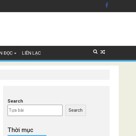
ỹ'
Lan
N ĐỌC
LIÊN LẠC
Search
Search
Thời mục