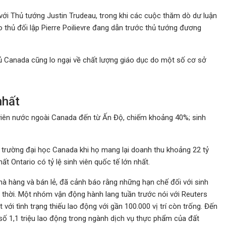
 với Thủ tướng Justin Trudeau, trong khi các cuộc thăm dò dư luận
thủ đối lập Pierre Poilievre đang dẫn trước thủ tướng đương
hủ Canada cũng lo ngại về chất lượng giáo dục do một số cơ sở
nhất
 viên nước ngoài Canada đến từ Ấn Độ, chiếm khoảng 40%; sinh
c trường đại học Canada khi họ mang lại doanh thu khoảng 22 tỷ
t Ontario có tỷ lệ sinh viên quốc tế lớn nhất.
à hàng và bán lẻ, đã cảnh báo rằng những hạn chế đối với sinh
m thời. Một nhóm vận động hành lang tuần trước nói với Reuters
ới tình trạng thiếu lao động với gần 100.000 vị trí còn trống. Đến
số 1,1 triệu lao động trong ngành dịch vụ thực phẩm của đất