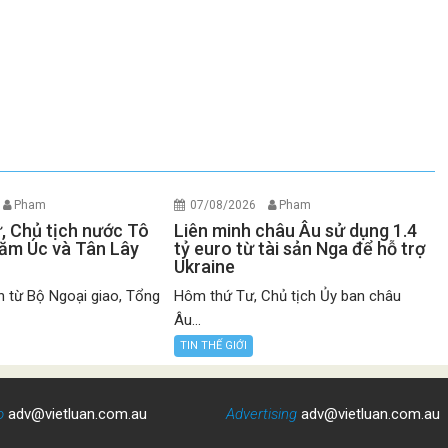
Pham
07/08/2026
Pham
ư, Chủ tịch nước Tô
Liên minh châu Âu sử dụng 1.4
ăm Úc và Tân Lây
tỷ euro từ tài sản Nga để hỗ trợ
Ukraine
n từ Bộ Ngoại giao, Tổng
Hôm thứ Tư, Chủ tịch Ủy ban châu
Âu...
TIN THẾ GIỚI
o
adv@vietluan.com.au
Advertising
adv@vietluan.com.au