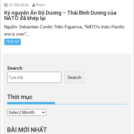
07/08/2026
Pham
Kỷ nguyên Ấn Độ Dương – Thái Bình Dương của
NATO đã khép lại
Nguồn: Sebastian Contin Trillo-Figueroa, “NATO’s Indo-Pacific
era is over”,...
THỜI SỰ
Search
Search
Thời mục
Thời
mục
BÀI MỚI NHẤT