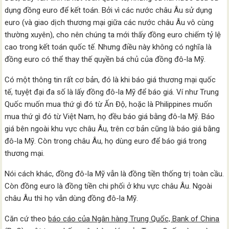
dụng đồng euro để kết toán. Bởi vì các nước châu Âu sử dụng
euro (và giao dịch thương mại giữa các nước châu Âu vô cùng
thường xuyên), cho nên chúng ta mới thấy đồng euro chiếm tỷ lệ
cao trong kết toán quốc tế. Nhưng điều này không có nghĩa là
đồng euro có thể thay thế quyền bá chủ của đồng đô-la Mỹ.
Có một thông tin rất cơ bản, đó là khi báo giá thương mại quốc
tế, tuyệt đại đa số là lấy đồng đô-la Mỹ để báo giá. Ví như Trung
Quốc muốn mua thứ gì đó từ Ấn Độ, hoặc là Philippines muốn
mua thứ gì đó từ Việt Nam, họ đều báo giá bằng đô-la Mỹ. Báo
giá bên ngoài khu vực châu Âu, trên cơ bản cũng là báo giá bằng
đô-la Mỹ. Còn trong châu Âu, họ dùng euro để báo giá trong
thương mại.
Nói cách khác, đồng đô-la Mỹ vẫn là đồng tiền thống trị toàn cầu.
Còn đồng euro là đồng tiền chi phối ở khu vực châu Âu. Ngoài
châu Âu thì họ vẫn dùng đồng đô-la Mỹ.
Căn cứ theo
báo cáo của Ngân hàng Trung Quốc, Bank of China