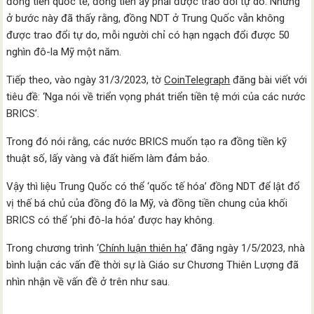
đồng tiền quốc tế, đồng tiền ấy phải được trao đổi tự do. Nhưng
ở bước này đã thấy rằng, đồng NDT ở Trung Quốc vẫn không
được trao đổi tự do, mỗi người chỉ có hạn ngạch đổi được 50
nghìn đô-la Mỹ một năm.
Tiếp theo, vào ngày 31/3/2023, tờ
CoinTelegraph
đăng bài viết với
tiêu đề: ‘Nga nói về triển vọng phát triển tiền tệ mới của các nước
BRICS’.
Trong đó nói rằng, các nước BRICS muốn tạo ra đồng tiền kỹ
thuật số, lấy vàng và đất hiếm làm đảm bảo.
Vậy thì liệu Trung Quốc có thể ‘quốc tế hóa’ đồng NDT để lật đổ
vị thế bá chủ của đồng đô la Mỹ, và đồng tiền chung của khối
BRICS có thể ‘phi đô-la hóa’ được hay không.
Trong chương trình ‘
Chính luận thiên hạ
’ đăng ngày 1/5/2023, nhà
bình luận các vấn đề thời sự là Giáo sư Chương Thiên Lượng đã
nhìn nhận về vấn đề ở trên như sau.