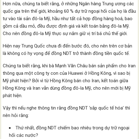
Hơn nữa, chúng ta biết rằng, ở những Ngân hàng Trung ương các
quốc gia trên thế giới, khoảng 60 % dự trữ ngoại hối của họ là đầu
tư vào tài sản đô-la Mỹ, hầu như tất cả hợp đồng hàng hoá, bao
gồm cả dầu mỏ, đều được định giá và kết toán bằng đô-la Mỹ.
Cho nên đồng đô-la Mỹ thực sự nắm giữ vị trí bá chủ thế giới.
Hiện nay Trung Quốc chưa đi đến bước đó, cho nên trên cơ bản
là không có hy vọng để đồng NDT trở thành đồng tiền quốc tế.
Chúng ta biết rằng, khi bà Mạnh Vãn Châu bán sản phẩm cho Iran
thông qua một công ty con của Huawei ở Hồng Kông, vì sao bị
Mỹ phát hiện? Bởi vì từ Hồng Kông bán cho Iran, kết toán giữa
Hồng Kông và Iran vẫn dùng đồng đô-la Mỹ, cho nên mới bị Mỹ
phát hiện.
Vậy thì nếu nghe thông tin rằng đồng NDT ‘sắp quốc tế hóa’ thì
nên hỏi rằng:
Thứ nhất, đồng NDT chiếm bao nhiêu trong dự trữ ngoại
hối các nước?