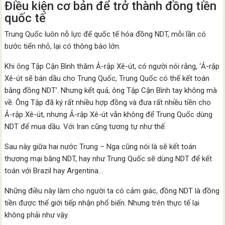
Điều kiện cơ bản để trở thành đồng tiền
quốc tế
Trung Quốc luôn nỗ lực để quốc tế hóa đồng NDT, mỗi lần có
bước tiến nhỏ, lại có thông báo lớn.
Khi ông Tập Cận Bình thăm Ả-rập Xê-út, có người nói rằng, ‘Ả-rập
Xê-út sẽ bán dầu cho Trung Quốc, Trung Quốc có thể kết toán
bằng đồng NDT’. Nhưng kết quả, ông Tập Cận Bình tay không mà
về. Ông Tập đã ký rất nhiều hợp đồng và đưa rất nhiều tiền cho
Ả-rập Xê-út, nhưng Ả-rập Xê-út vẫn không để Trung Quốc dùng
NDT để mua dầu. Với Iran cũng tương tự như thế.
Sau này giữa hai nước Trung – Nga cũng nói là sẽ kết toán
thương mại bằng NDT, hay như Trung Quốc sẽ dùng NDT để kết
toán với Brazil hay Argentina…
Những điều này làm cho người ta có cảm giác, đồng NDT là đồng
tiền được thế giới tiếp nhận phổ biến. Nhưng trên thực tế lại
không phải như vậy.