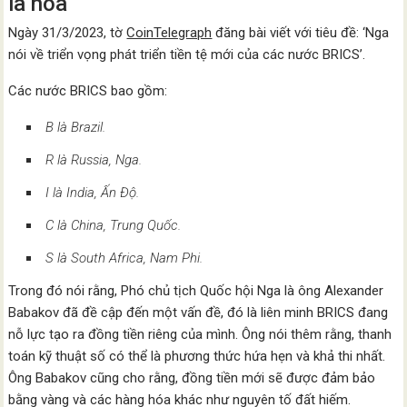
la hóa’
Ngày 31/3/2023, tờ
CoinTelegraph
đăng bài viết với tiêu đề: ‘Nga
nói về triển vọng phát triển tiền tệ mới của các nước BRICS’.
Các nước BRICS bao gồm:
B là Brazil.
R là Russia, Nga.
I là India, Ấn Độ.
C là China, Trung Quốc.
S là South Africa, Nam Phi.
Trong đó nói rằng, Phó chủ tịch Quốc hội Nga là ông Alexander
Babakov đã đề cập đến một vấn đề, đó là liên minh BRICS đang
nỗ lực tạo ra đồng tiền riêng của mình. Ông nói thêm rằng, thanh
toán kỹ thuật số có thể là phương thức hứa hẹn và khả thi nhất.
Ông Babakov cũng cho rằng, đồng tiền mới sẽ được đảm bảo
bằng vàng và các hàng hóa khác như nguyên tố đất hiếm.