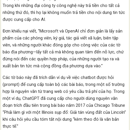
Trong khi những đại công ty công nghệ này trả tiền cho tất cả
những thứ đó, thì họ lại không muốn trả tiền cho nội dung tin tức
được cung cấp cho AI.
Đơn khiếu nại viết, “Microsoft và OpenAI chỉ đơn giản là lấy sản
phẩm của các phóng viên, ký giả, tác giả viết xã luận, biên tập
viên, và những người khác đóng góp cho công việc của các tờ
báo địa phương—lấy tất cả mà không quan tâm đến nỗ lực, chứ
đừng nói đến các quyền hợp pháp, của những người tạo ra và
xuất bản tin tức mà cộng đồng địa phương dựa vào.”
Các tờ báo này đã trích dẫn ví dụ về việc chatbot được hỏi
(prompt) để cung cấp toàn bộ các bài báo, trong một số trường
hợp là nguyên văn từ trang web có yêu cầu trả phí của họ. Trong
một ví dụ, ChatGPT đã cung cấp cho người dùng nguyên văn
đoạn trích đầu tiên trong bài báo năm 2017 của Chicago Tribune
“Phải làm gì với một Illinois sụp đổ: Giải tán vùng đất của Lincoln”
khi câu hỏi yêu cầu tóm tắt nội dung “kèm theo đó là văn bản
thực tế.”