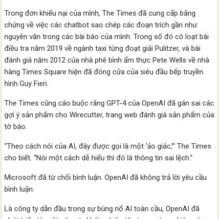
Trong đơn khiếu nại của mình, The Times đã cung cấp bằng
chứng về việc các chatbot sao chép các đoạn trích gần như
nguyên văn trong các bài báo của mình. Trong số đó có loạt bài
điều tra năm 2019 về ngành taxi từng đoạt giải Pulitzer, và bài
đánh giá năm 2012 của nhà phê bình ẩm thực Pete Wells về nhà
hàng Times Square hiện đã đóng cửa của siêu đầu bếp truyền
hình Guy Fieri.
The Times cũng cáo buộc rằng GPT-4 của OpenAI đã gán sai các
gợi ý sản phẩm cho Wirecutter, trang web đánh giá sản phẩm của
tờ báo.
“Theo cách nói của AI, đây được gọi là một ‘ảo giác,’” The Times
cho biết. “Nói một cách dễ hiểu thì đó là thông tin sai lệch.”
Microsoft đã từ chối bình luận. OpenAI đã không trả lời yêu cầu
bình luận.
Là công ty dẫn đầu trong sự bùng nổ AI toàn cầu, OpenAI đã