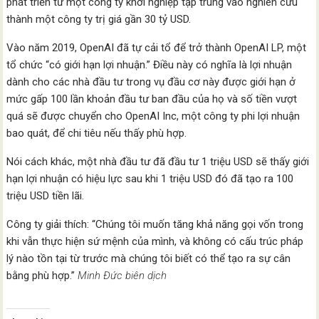
phát triển từ một công ty khởi nghiệp tập trung vào nghiên cứu
thành một công ty trị giá gần 30 tỷ USD.
Vào năm 2019, OpenAI đã tự cải tổ để trở thành OpenAI LP, một
tổ chức “có giới hạn lợi nhuận.” Điều này có nghĩa là lợi nhuận
dành cho các nhà đầu tư trong vụ đầu cơ này được giới hạn ở
mức gấp 100 lần khoản đầu tư ban đầu của họ và số tiền vượt
quá sẽ được chuyển cho OpenAI Inc, một công ty phi lợi nhuận
bao quát, để chi tiêu nếu thấy phù hợp.
Nói cách khác, một nhà đầu tư đã đầu tư 1 triệu USD sẽ thấy giới
hạn lợi nhuận có hiệu lực sau khi 1 triệu USD đó đã tạo ra 100
triệu USD tiền lãi.
Công ty giải thích: “Chúng tôi muốn tăng khả năng gọi vốn trong
khi vẫn thực hiện sứ mệnh của mình, và không có cấu trúc pháp
lý nào tồn tại từ trước mà chúng tôi biết có thể tạo ra sự cân
bằng phù hợp.”
Minh Đức biên dịch