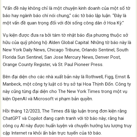
“Vấn đề này không chỉ là một chuyện kinh doanh của một số tờ
báo hay ngành báo chí nói chung,” các tờ báo lập luận. “Đây là
một vấn đề quan trọng đối với đời sống công dân ở Hoa Kỳ.”
Vụ kiện được đưa ra bởi tám tờ nhật báo địa phương thuộc sở
hữu của quỹ phòng hộ Alden Global Capital. Những tờ báo này là
New York Daily News, Chicago Tribune, Orlando Sentinel, South
Florida Sun Sentinel, San Jose Mercury News, Denver Post,
Orange County Register, và St. Paul Pioneer Press.
Bên đại diện cho các nhà xuất bản này là Rothwell, Figg, Ernst &
Manbeck, một công ty luật có trụ sở tại Hoa Thịnh Đốn. Công ty
này cũng từng đại diện cho The New York Times trong một vụ
kiện OpenAI và Microsoft vi phạm bản quyền.
Hồi tháng 12/2023, The Times đã lập luận trong đơn kiện rằng
ChatGPT và Copilot đang cạnh tranh với tờ báo này; rằng hai
công cụ AI này được huấn luyện và chuyển hướng lưu lượng truy
cập Internet ra khỏi ấn bản trực tuyến của tờ báo.