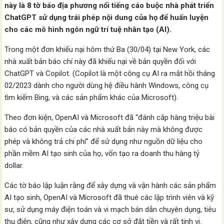
này là 8 tờ báo địa phương nổi tiếng cáo buộc nhà phát triển
ChatGPT sử dụng trái phép nội dung của họ để huấn luyện
cho các mô hình ngôn ngữ trí tuệ nhân tạo (AI).
Trong một đơn khiếu nại hôm thứ Ba (30/04) tại New York, các
nhà xuất bản báo chí này đã khiếu nại về bản quyền đối với
ChatGPT và Copilot. (Copilot là một công cụ AI ra mắt hồi tháng
02/2023 dành cho người dùng hệ điều hành Windows, công cụ
tìm kiếm Bing, và các sản phẩm khác của Microsoft).
Theo đơn kiện, OpenAI và Microsoft đã “đánh cắp hàng triệu bài
báo có bản quyền của các nhà xuất bản này mà không được
phép và không trả chi phí” để sử dụng như nguồn dữ liệu cho
phần mềm AI tạo sinh của họ, vốn tạo ra doanh thu hàng tỷ
dollar.
Các tờ báo lập luận rằng để xây dựng và vận hành các sản phẩm
AI tạo sinh, OpenAI và Microsoft đã thuê các lập trình viên và kỹ
sư, sử dụng máy điện toán và vi mạch bán dẫn chuyên dụng, tiêu
thụ điện, cũng như xây dựng các cơ sở đắt tiền và rất tinh vi.