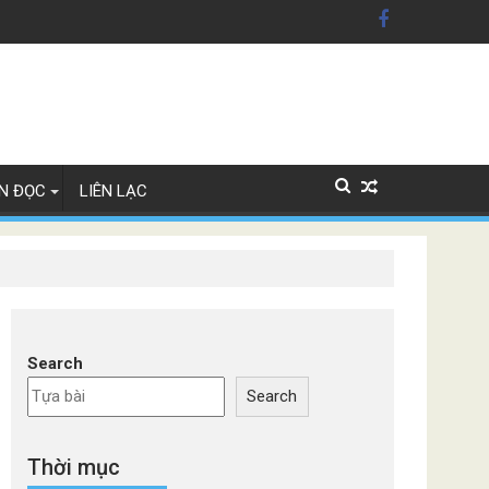
 Lan
N ĐỌC
LIÊN LẠC
Search
Search
Thời mục