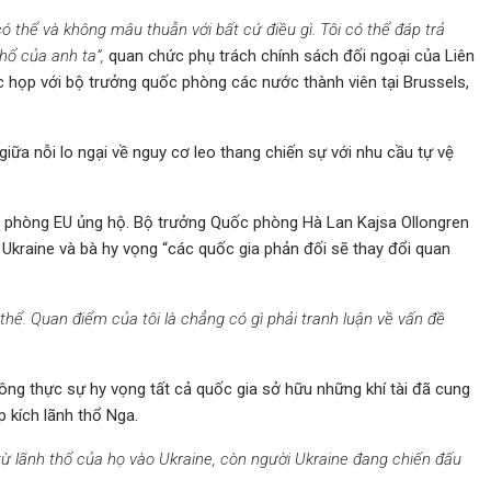
ó thể và không mâu thuẫn với bất cứ điều gì. Tôi có thể đáp trả
hổ của anh ta”,
quan chức phụ trách chính sách đối ngoại của Liên
 họp với bộ trưởng quốc phòng các nước thành viên tại Brussels,
ữa nỗi lo ngại về nguy cơ leo thang chiến sự với nhu cầu tự vệ
c phòng EU ủng hộ. Bộ trưởng Quốc phòng Hà Lan Kajsa Ollongren
Ukraine và bà hy vọng “các quốc gia phản đối sẽ thay đổi quan
thể. Quan điểm của tôi là chẳng có gì phải tranh luận về vấn đề
ng thực sự hy vọng tất cả quốc gia sở hữu những khí tài đã cung
 kích lãnh thổ Nga.
ừ lãnh thổ của họ vào Ukraine, còn người Ukraine đang chiến đấu