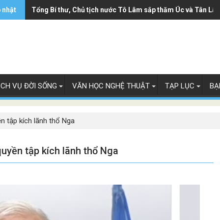
 nhật
Tổng Bí thư, Chủ tịch nước Tô Lâm sắp thăm Úc và Tân Lây
ỊCH VỤ ĐỜI SỐNG
VĂN HỌC NGHỆ THUẬT
TẠP LỤC
BẠ
n tập kích lãnh thổ Nga
uyền tập kích lãnh thổ Nga