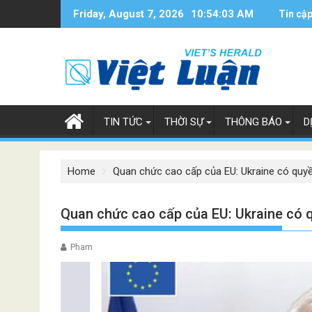
Skip
Friday, August 7, 2026
10:54:04 AM
Tin cập
to
content
TIN TỨC
THỜI SỰ
THÔNG BÁO
D
Home
Quan chức cao cấp của EU: Ukraine có quyề
Quan chức cao cấp của EU: Ukraine có q
Pham