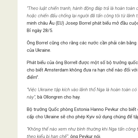
“Theo luật chiến tranh, hành động đáp trả là hoàn toàn c
hoặc chiến đấu chống lại người đã tấn công tôi từ lãnh t
minh châu Âu (EU) Josep Borrel phát biểu mở đầu cuộc
Bỉ ngày 28/5.
Ông Borrel cũng cho rằng các nước cần phải cân bằng gi
của Ukraine.
Phát biểu của ông Borrell được một số bộ trưởng quố
cho biết Amsterdam không đưa ra hạn chế nào đối với 
điểm”.
“Việc Ukraine tập kích vào lãnh thổ Nga là hoàn toàn có 
này”,
bà Ollongren cho hay.
Bộ trưởng Quốc phòng Estonia Hanno Pevkur cho biết ô
cấp cho Ukraine sẽ cho phép Kyiv sử dụng chúng để tập
“Không thể nào xem như bình thường khi Nga tấn công t
theo kiểu bị hạn chế”,
ông Pevkur nói.