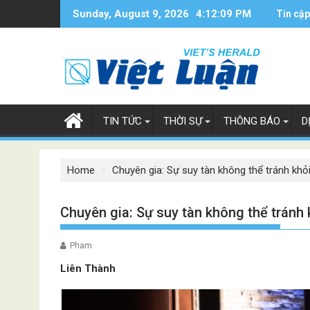
Skip
Sunday, August 9, 2026
4:12:10 PM
Tin cập
to
content
TIN TỨC
THỜI SỰ
THÔNG BÁO
D
Home
Chuyên gia: Sự suy tàn không thể tránh kh
Chuyên gia: Sự suy tàn không thể tránh
Pham
Liên Thành