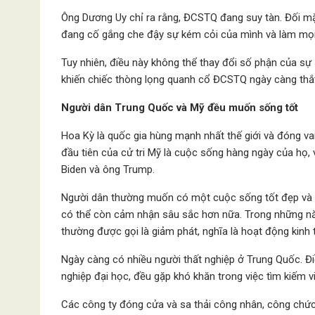
Ông Dương Uy chỉ ra rằng, ĐCSTQ đang suy tàn. Đối mặ
đang cố gắng che đậy sự kém cỏi của mình và làm mọi
Tuy nhiên, điều này không thể thay đổi số phận của sự
khiến chiếc thòng lọng quanh cổ ĐCSTQ ngày càng thắt
Người dân Trung Quốc và Mỹ đều muốn sống tốt
Hoa Kỳ là quốc gia hùng mạnh nhất thế giới và đóng va
đầu tiên của cử tri Mỹ là cuộc sống hàng ngày của họ, 
Biden và ông Trump.
Người dân thường muốn có một cuộc sống tốt đẹp và 
có thể còn cảm nhận sâu sắc hơn nữa. Trong những năm
thường được gọi là giảm phát, nghĩa là hoạt động kinh 
Ngày càng có nhiều người thất nghiệp ở Trung Quốc. Điề
nghiệp đại học, đều gặp khó khăn trong việc tìm kiếm v
Các công ty đóng cửa và sa thải công nhân, công chức b