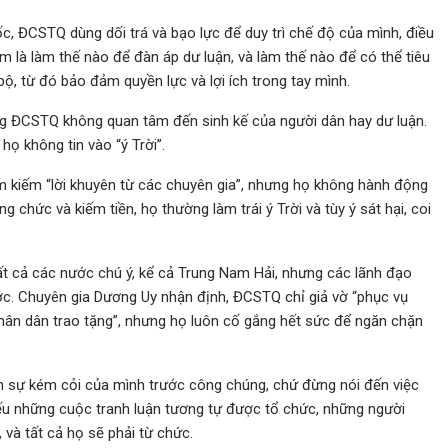
uốc, ĐCSTQ dùng dối trá và bạo lực để duy trì chế độ của mình, điều
là làm thế nào để đàn áp dư luận, và làm thế nào để có thể tiêu
 bộ, từ đó bảo đảm quyền lực và lợi ích trong tay mình.
ống ĐCSTQ không quan tâm đến sinh kế của người dân hay dư luận.
 họ không tin vào “ý Trời”.
 kiếm “lời khuyên từ các chuyên gia”, nhưng họ không hành động
ăng chức và kiếm tiền, họ thường làm trái ý Trời và tùy ý sát hại, coi
t cả các nước chú ý, kể cả Trung Nam Hải, nhưng các lãnh đạo
c. Chuyên gia Dương Uy nhận định, ĐCSTQ chỉ giả vờ “phục vụ
nhân dân trao tặng”, nhưng họ luôn cố gắng hết sức để ngăn chặn
 sự kém cỏi của mình trước công chúng, chứ đừng nói đến việc
nếu những cuộc tranh luận tương tự được tổ chức, những người
và tất cả họ sẽ phải từ chức.