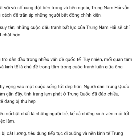
t với vô số xung đột bên trong và bên ngoài, Trung Nam Hải vẫn
 cách để trấn áp những người bất đồng chính kiến.
 suy tàn; những cuộc đấu tranh bất lực của Trung Nam Hải sẽ chỉ
 chặt hơn.
i trò dẫn đầu trong nhiều vấn đề quốc tế. Tuy nhiên, mối quan tâm
và kinh tế là chủ đề trọng tâm trong cuộc tranh luận giữa ông
hy vọng vào một cuộc sống tốt đẹp hơn. Người dân Trung Quốc
 gần đây, tình trạng lạm phát ở Trung Quốc đã đảo chiều,
tế đang bị thu hẹp.
u nổi bật nhất là những người trẻ, kể cả những sinh viên mới tốt
iệc làm.
ị cắt lương, tiêu dùng tiếp tục đi xuống và nền kinh tế Trung