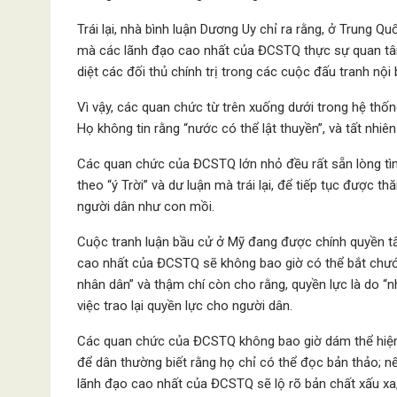
Trái lại, nhà bình luận Dương Uy chỉ ra rằng, ở Trung Q
mà các lãnh đạo cao nhất của ĐCSTQ thực sự quan tâm 
diệt các đối thủ chính trị trong các cuộc đấu tranh nội
Vì vậy, các quan chức từ trên xuống dưới trong hệ th
Họ không tin rằng “nước có thể lật thuyền”, và tất nhiên
Các quan chức của ĐCSTQ lớn nhỏ đều rất sẵn lòng tìm
theo “ý Trời” và dư luận mà trái lại, để tiếp tục được th
người dân như con mồi.
Cuộc tranh luận bầu cử ở Mỹ đang được chính quyền tấ
cao nhất của ĐCSTQ sẽ không bao giờ có thể bắt chướ
nhân dân” và thậm chí còn cho rằng, quyền lực là do “
việc trao lại quyền lực cho người dân.
Các quan chức của ĐCSTQ không bao giờ dám thể hiện
để dân thường biết rằng họ chỉ có thể đọc bản thảo; 
lãnh đạo cao nhất của ĐCSTQ sẽ lộ rõ bản chất xấu xa, 