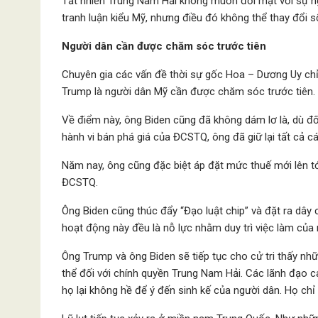
Tất nhiên Trung Nam Hải không muốn đối mặt với sự ng
tranh luận kiểu Mỹ, nhưng điều đó không thể thay đổi s
Người dân cần được chăm sóc trước tiên
Chuyên gia các vấn đề thời sự gốc Hoa – Dương Uy chỉ 
Trump là người dân Mỹ cần được chăm sóc trước tiên.
Về điểm này, ông Biden cũng đã không dám lơ ​​là, dù đ
hành vi bán phá giá của ĐCSTQ, ông đã giữ lại tất cả 
Năm nay, ông cũng đặc biệt áp đặt mức thuế mới lên tớ
ĐCSTQ.
Ông Biden cũng thúc đẩy “Đạo luật chip” và đặt ra dây
hoạt động này đều là nỗ lực nhằm duy trì việc làm của
Ông Trump và ông Biden sẽ tiếp tục cho cử tri thấy nh
thể đối với chính quyền Trung Nam Hải. Các lãnh đạo 
họ lại không hề để ý đến sinh kế của người dân. Họ ch