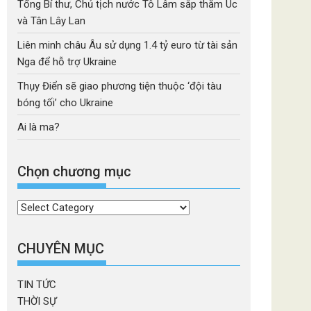
Tổng Bí thư, Chủ tịch nước Tô Lâm sắp thăm Úc
và Tân Lây Lan
Liên minh châu Âu sử dụng 1.4 tỷ euro từ tài sản
Nga để hỗ trợ Ukraine
Thụy Điển sẽ giao phương tiện thuộc ‘đội tàu
bóng tối’ cho Ukraine
Ai là ma?
Chọn chương mục
Chọn
chương
mục
CHUYÊN MỤC
TIN TỨC
THỜI SỰ