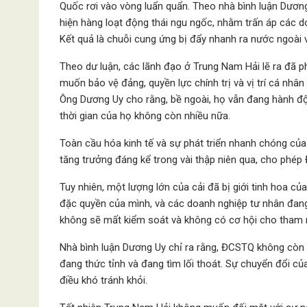
Quốc rơi vào vòng luẩn quẩn. Theo nhà bình luận Dươn
hiện hàng loạt động thái ngu ngốc, nhằm trấn áp các do
Kết quả là chuỗi cung ứng bị đẩy nhanh ra nước ngoài 
Theo dư luận, các lãnh đạo ở Trung Nam Hải lẽ ra đã p
muốn bảo vệ đảng, quyền lực chính trị và vị trí cá nhân
Ông Dương Uy cho rằng, bề ngoài, họ vẫn đang hành độn
thời gian của họ không còn nhiều nữa.
Toàn cầu hóa kinh tế và sự phát triển nhanh chóng củ
tăng trưởng đáng kể trong vài thập niên qua, cho phép 
Tuy nhiên, một lượng lớn của cải đã bị giới tinh hoa 
đặc quyền của mình, và các doanh nghiệp tư nhân đang
không sẽ mất kiểm soát và không có cơ hội cho tham 
Nhà bình luận Dương Uy chỉ ra rằng, ĐCSTQ không còn
đang thức tỉnh và đang tìm lối thoát. Sự chuyển đổi củ
điều khó tránh khỏi.