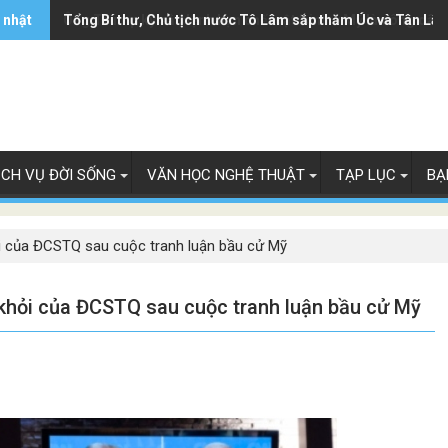
 nhật
Ông Trump ký sắc lệnh hạn chế luật 'sinh ở Mỹ là công dân
Tổng Bí thư, Chủ tịch nước Tô Lâm sắp thăm Úc và Tân Lây
ỊCH VỤ ĐỜI SỐNG
VĂN HỌC NGHỆ THUẬT
TẠP LỤC
BẠ
ỏi của ĐCSTQ sau cuộc tranh luận bầu cử Mỹ
 khỏi của ĐCSTQ sau cuộc tranh luận bầu cử Mỹ