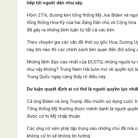
tiếp tới người dân như vậy.
Hôm 27/6, đương kim tổng thống Mỹ Joe Biden và ngườ
tổng thống Hoa Kỳ của hai đảng Dân chủ và Cộng hòa –
đã gây ra những bình luận từ tất cả các bên.
Theo chuyên gia các vấn đề thời sự gốc Hoa, Dương U
này, khi nào thì các chính sách liên quan đến đời sốn
Những lãnh đạo cao nhất của ĐCSTQ, những người tự n
như vậy không? Trung Nam Hải luôn mơ về quyền lực k
Trung Quốc ngày càng thấy rõ điều này.
Dư luận quyết định ai có thể là người quyền lực nhất
Cả ông Biden và ông Trump đều muốn sử dụng cuộc tr
Tổng thống Mỹ thường được mệnh danh là người quyền lự
được cử tri Mỹ chấp thuận.
Các ứng cử viên phải tập trung vào những chủ đề mà cử
không cử tri sẽ không tin tưởng.