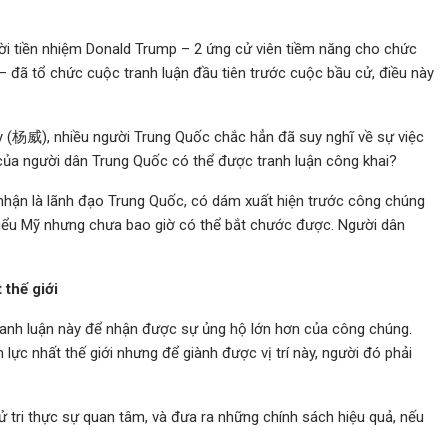
i tiền nhiệm Donald Trump – 2 ứng cử viên tiềm năng cho chức
 đã tổ chức cuộc tranh luận đầu tiên trước cuộc bầu cử, điều này
y (杨威), nhiều người Trung Quốc chắc hẳn đã suy nghĩ về sự việc
g của người dân Trung Quốc có thể được tranh luận công khai?
hận là lãnh đạo Trung Quốc, có dám xuất hiện trước công chúng
iểu Mỹ nhưng chưa bao giờ có thể bắt chước được. Người dân
 thế giới
anh luận này để nhận được sự ủng hộ lớn hơn của công chúng.
c nhất thế giới nhưng để giành được vị trí này, người đó phải
 tri thực sự quan tâm, và đưa ra những chính sách hiệu quả, nếu