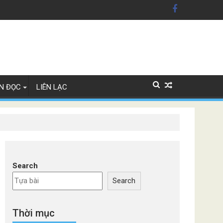
 Mỹ'
 Lan
N ĐỌC
LIÊN LẠC
Search
Search
Thời mục