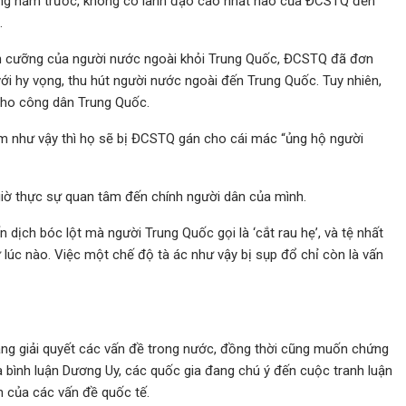
hững năm trước, không có lãnh đạo cao nhất nào của ĐCSTQ đến
.
miễn cưỡng của người nước ngoài khỏi Trung Quốc, ĐCSTQ đã đơn
ới hy vọng, thu hút người nước ngoài đến Trung Quốc. Tuy nhiên,
 cho công dân Trung Quốc.
m như vậy thì họ sẽ bị ĐCSTQ gán cho cái mác “ủng hộ người
giờ thực sự quan tâm đến chính người dân của mình.
 dịch bóc lột mà người Trung Quốc gọi là ‘cắt rau hẹ’, và tệ nhất
 lúc nào. Việc một chế độ tà ác như vậy bị sụp đổ chỉ còn là vấn
g giải quyết các vấn đề trong nước, đồng thời cũng muốn chứng
à bình luận Dương Uy, các quốc gia đang chú ý đến cuộc tranh luận
h của các vấn đề quốc tế.