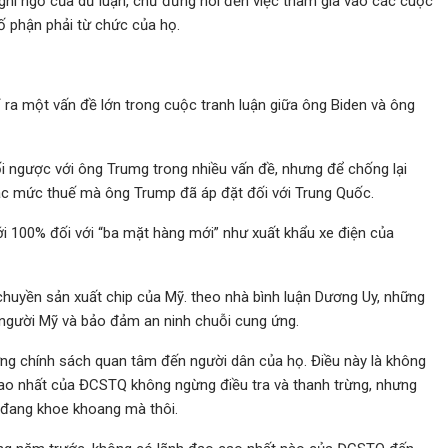
hi ngờ của dư luận, chứ đừng nói đến việc tham gia vào các cuộc
ố phận phải từ chức của họ.
ra một vấn đề lớn trong cuộc tranh luận giữa ông Biden và ông
ối ngược với ông Trumg trong nhiều vấn đề, nhưng để chống lại
các mức thuế mà ông Trump đã áp đặt đối với Trung Quốc.
i 100% đối với “ba mặt hàng mới” như xuất khẩu xe điện của
 chuyền sản xuất chip của Mỹ. theo nhà bình luận Dương Uy, những
 người Mỹ và bảo đảm an ninh chuỗi cung ứng.
ững chính sách quan tâm đến người dân của họ. Điều này là không
cao nhất của ĐCSTQ không ngừng điều tra và thanh trừng, nhưng
ỉ đang khoe khoang mà thôi.