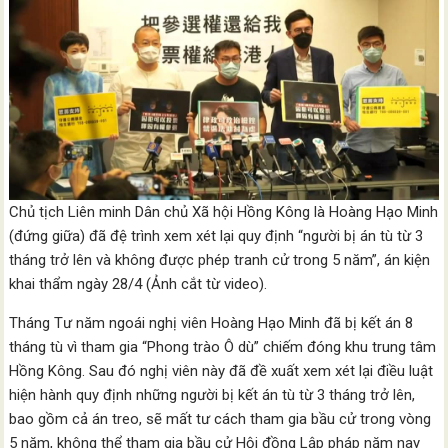
Chủ tịch Liên minh Dân chủ Xã hội Hồng Kông là Hoàng Hạo Minh
(đứng giữa) đã đệ trình xem xét lại quy định “người bị án tù từ 3
tháng trở lên và không được phép tranh cử trong 5 năm”, án kiện
khai thẩm ngày 28/4 (Ảnh cắt từ video).
Tháng Tư năm ngoái nghị viên Hoàng Hạo Minh đã bị kết án 8
tháng tù vì tham gia “Phong trào Ô dù” chiếm đóng khu trung tâm
Hồng Kông. Sau đó nghị viên này đã đề xuất xem xét lại điều luật
hiện hành quy định những người bị kết án tù từ 3 tháng trở lên,
bao gồm cả án treo, sẽ mất tư cách tham gia bầu cử trong vòng
5 năm, không thể tham gia bầu cử Hội đồng Lập pháp năm nay