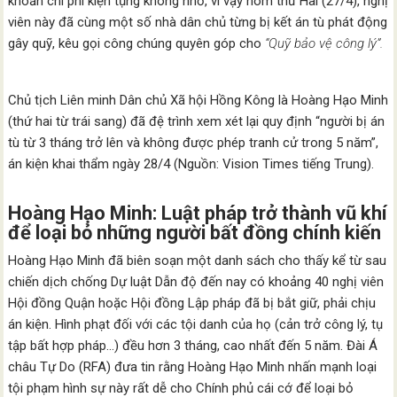
khoản chi phí kiện tụng không nhỏ, vì vậy hôm thứ Hai (27/4), nghị
viên này đã cùng một số nhà dân chủ từng bị kết án tù phát động
gây quỹ, kêu gọi công chúng quyên góp cho
“Quỹ bảo vệ công lý”.
Chủ tịch Liên minh Dân chủ Xã hội Hồng Kông là Hoàng Hạo Minh
(thứ hai từ trái sang) đã đệ trình xem xét lại quy định “người bị án
tù từ 3 tháng trở lên và không được phép tranh cử trong 5 năm”,
án kiện khai thẩm ngày 28/4 (Nguồn: Vision Times tiếng Trung).
Hoàng Hạo Minh: Luật pháp trở thành vũ khí
để loại bỏ những người bất đồng chính kiến
Hoàng Hạo Minh đã biên soạn một danh sách cho thấy kể từ sau
chiến dịch chống Dự luật Dẫn độ đến nay có khoảng 40 nghị viên
Hội đồng Quận hoặc Hội đồng Lập pháp đã bị bắt giữ, phải chịu
án kiện. Hình phạt đối với các tội danh của họ (cản trở công lý, tụ
tập bất hợp pháp…) đều hơn 3 tháng, cao nhất đến 5 năm. Đài Á
châu Tự Do (RFA) đưa tin rằng Hoàng Hạo Minh nhấn mạnh loại
tội phạm hình sự này rất dễ cho Chính phủ cái cớ để loại bỏ