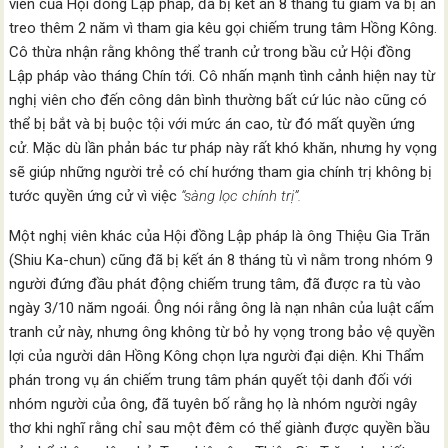
viên của Hội đồng Lập pháp, đã bị kết án 8 tháng tù giam và bị án
treo thêm 2 năm vì tham gia kêu gọi chiếm trung tâm Hồng Kông.
Cô thừa nhận rằng không thể tranh cử trong bầu cử Hội đồng
Lập pháp vào tháng Chín tới. Cô nhấn mạnh tình cảnh hiện nay từ
nghị viên cho đến công dân bình thường bất cứ lúc nào cũng có
thể bị bắt và bị buộc tội với mức án cao, từ đó mất quyền ứng
cử. Mặc dù lần phản bác tư pháp này rất khó khăn, nhưng hy vọng
sẽ giúp những người trẻ có chí hướng tham gia chính trị không bị
tước quyền ứng cử vì việc
“sàng lọc chính trị”.
Một nghị viên khác của Hội đồng Lập pháp là ông Thiệu Gia Trăn
(Shiu Ka-chun) cũng đã bị kết án 8 tháng tù vì nằm trong nhóm 9
người đứng đầu phát động chiếm trung tâm, đã được ra tù vào
ngày 3/10 năm ngoái. Ông nói rằng ông là nạn nhân của luật cấm
tranh cử này, nhưng ông không từ bỏ hy vọng trong bảo vệ quyền
lợi của người dân Hồng Kông chọn lựa người đại diện. Khi Thẩm
phán trong vụ án chiếm trung tâm phán quyết tội danh đối với
nhóm người của ông, đã tuyên bố rằng họ là nhóm người ngây
thơ khi nghĩ rằng chỉ sau một đêm có thể giành được quyền bầu