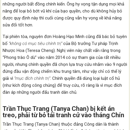
những người bất đồng chính kiến. Ông hy vọng tận dụng mọi khả
năng để loại bỏ bớt vũ khí của bạo quyền, cho dù không hủy bỏ
được quy định này thì cuối cùng cũng vẫn hy vọng về khả năng
sửa đổi tốt hơn.
Tại phiên tòa, nguyên đơn Hoàng Hạo Minh cũng đã bác bỏ tuyên
bố
“không có mục tiêu chính trị”
của Bộ trưởng Tư pháp Trịnh
Nhược Hoa (Teresa Cheng). Nghị viên này chất vấn rằng trong
“Phong trào Ô dù” vào năm 2014 có sự tham gia của rất nhiều
người, nhưng chính quyền đã chọn lựa truy cứu nhắm vào 9 người
đứng đầu vận động chiếm khu trung tâm, như vậy chỉ có thể lý
giải vì
“mục đích chính trị”
. Chính quyền đã dùng loại luật cổ hủ
(như kích động công chúng) để truy cứu, rõ ràng là vì mục đích
đàn áp những người đấu tranh dân chủ.
Trần Thục Trang (Tanya Chan) bị kết án
treo, phải từ bỏ tái tranh cử vào tháng Chín
Trần Thục Trang (Tanya Chan) thuộc đảng Công dân là thành