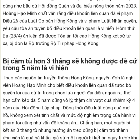
cũng như bầu cử Hội đồng Quận và đại biểu nông thôn năm 2023.
Hoàng Hạo Minh chất vấn rằng điều khoản liên quan đã vi phạm
Điều 26 của Luật Cơ bản Hồng Kông và vi phạm Luật Nhân quyền,
yêu cầu tòa án tuyên bố điều khoản liên quan là vi hiến. Hôm thứ
Ba (28/4) án kiện đã được Tòa án tối cao Hồng Kông xét xử từ
xa, bị đơn là Bộ trưởng Bộ Tư pháp Hồng Kông.
Bị cầm tù hơn 3 tháng sẽ không được đề cử
trong 5 năm là vi hiến
Theo các nguồn tin truyền thông Hồng Kông, nguyên đơn là nghị
viên Hoàng Hạo Minh cho biết điều khoản liên quan đã tước bỏ
quyền lợi của cử tri trong chọn lựa người đại diện; ngoài ra, thời
hạn cấm kéo dài 5 năm cũng vô lý, thậm chí vượt quá nhiệm kỳ 4
năm của Hội đồng Lập pháp. Đồng thời điều luật cũng quá mơ
hồ, không xem xét tính chất và mức độ nghiêm trọng của hành vi
phạm tội cũng như vấn đề kháng án… Chẳng hạn, một người bị
kết án 3 tháng tù nhưng hưởng án treo cũng bị cấm trở thành
ứng viên là quá hà khắc; giả sử một người bị kết án ngay trước khi