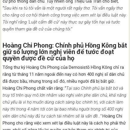
cử phổ thông dân chủ. Tuy nhiên ông Thiệu Gia Trăn cho biết,
“
Sau khi ra tù tôi vẫn là một người rất ngây thơ. Tôi vẫn ngây thơ
cho rằng có cơ hội thành công trong việc xem xét lại điều luật này.
Tôi nghĩ rằng ‘Luật cấm đề cử’ này thực sự gây tổn hại và tước
quyền tham gia đề cử của chúng tôi.”
Hoàng Chi Phong: Chính phủ Hồng Kông bắt
giữ số lượng lớn nghị viên để tước đoạt
quyền được đề cử của họ
Tổng thư ký Hoàng Chi Phong của Demosistō Hồng Kông chỉ ra
rằng từ tháng 11 năm ngoái đến nay có hơn 400 nghị sĩ dân chủ
đã được bầu, nhưng trong số đó, nhiều người đã bị bắt giữ.
Hoàng Chi Phong chất vấn rằng: “
Tại sao Chính phủ lại bắt bớ và
truy tố trên quy mô lớn nhắm vào nghị viên phe dân chủ, khả năng
chủ yếu là vì họ muốn dùng cách sàng lọc chính trị, với cách làm
này thì trong 4 năm tới còn lại bao nhiêu người trong số 400 nghị
viên dân chủ này đủ tư cách tái nhiệm sẽ là vấn đề…”
Hoàng Chi
Phong cho rằng việc xem xét lại điều luật này là cách họ phải thử