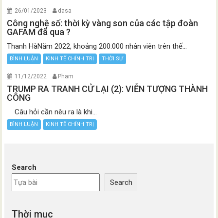
26/01/2023
dasa
Công nghệ số: thời kỳ vàng son của các tập đoàn
GAFAM đã qua ?
Thanh HàNăm 2022, khoảng 200.000 nhân viên trên thế...
BÌNH LUẬN
KINH TẾ CHÍNH TRỊ
THỜI SỰ
11/12/2022
Pham
TRUMP RA TRANH CỬ LẠI (2): VIỄN TƯỢNG THÀNH
CÔNG
Câu hỏi cần nêu ra là khi...
BÌNH LUẬN
KINH TẾ CHÍNH TRỊ
Search
Search
Thời mục