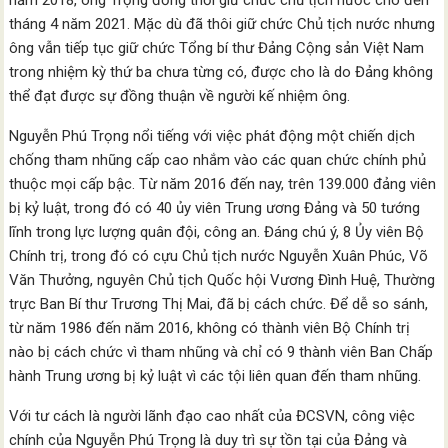
tháng 4 năm 2021. Mặc dù đã thôi giữ chức Chủ tịch nước nhưng
ông vẫn tiếp tục giữ chức Tổng bí thư Đảng Cộng sản Việt Nam
trong nhiệm kỳ thứ ba chưa từng có, được cho là do Đảng không
thể đạt được sự đồng thuận về người kế nhiệm ông.
Nguyễn Phú Trọng nổi tiếng với việc phát động một chiến dịch
chống tham nhũng cấp cao nhắm vào các quan chức chính phủ
thuộc mọi cấp bậc. Từ năm 2016 đến nay, trên 139.000 đảng viên
bị kỷ luật, trong đó có 40 ủy viên Trung ương Đảng và 50 tướng
lĩnh trong lực lượng quân đội, công an. Đáng chú ý, 8 Ủy viên Bộ
Chính trị, trong đó có cựu Chủ tịch nước Nguyễn Xuân Phúc, Võ
Văn Thưởng, nguyên Chủ tịch Quốc hội Vương Đình Huệ, Thường
trực Ban Bí thư Trương Thị Mai, đã bị cách chức. Để dễ so sánh,
từ năm 1986 đến năm 2016, không có thành viên Bộ Chính trị
nào bị cách chức vì tham nhũng và chỉ có 9 thành viên Ban Chấp
hành Trung ương bị kỷ luật vì các tội liên quan đến tham nhũng.
Với tư cách là người lãnh đạo cao nhất của ĐCSVN, công việc
chính của Nguyễn Phú Trọng là duy trì sự tồn tại của Đảng và