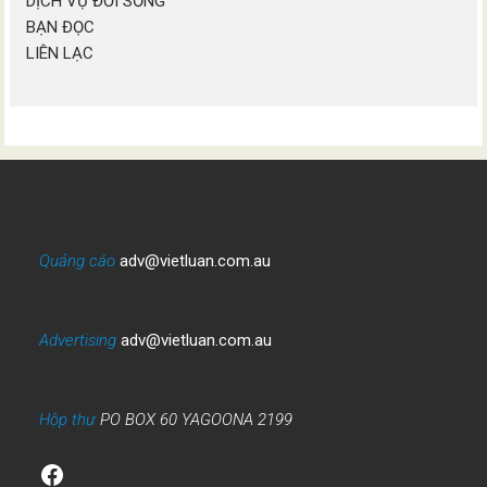
DỊCH VỤ ĐỜI SỐNG
BẠN ĐỌC
LIÊN LẠC
Quảng cáo
adv@vietluan.com.au
Advertising
adv@vietluan.com.au
Hộp thư
PO BOX 60 YAGOONA 2199
Facebook