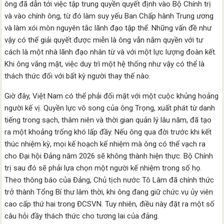
ông đã dẫn tới việc tập trung quyền quyết định vào Bộ Chính trị
và vào chính ông, từ đó làm suy yếu Ban Chấp hành Trung ương
và làm xói mòn nguyên tắc lãnh đạo tập thể. Những vấn đề như
vậy có thể giải quyết được miễn là ông vẫn nắm quyền với tư
cách là một nhà lãnh đạo nhân từ và với một lực lượng đoàn kết.
Khi ông vắng mặt, việc duy trì một hệ thống như vậy có thể là
thách thức đối với bất kỳ người thay thế nào.
Giờ đây, Việt Nam có thể phải đối mặt với một cuộc khủng hoảng
người kế vị. Quyền lực vô song của ông Trọng, xuất phát từ danh
tiếng trong sạch, thâm niên và thời gian quản lý lâu năm, đã tạo
ra một khoảng trống khó lấp đầy. Nếu ông qua đời trước khi kết
thúc nhiệm kỳ, mọi kế hoạch kế nhiệm mà ông có thể vạch ra
cho Đại hội Đảng năm 2026 sẽ không thành hiện thực. Bộ Chính
trị sau đó sẽ phải lựa chọn một người kế nhiệm trong số họ.
Theo thông báo của Đảng, Chủ tịch nước Tô Lâm đã chính thức
trở thành Tổng Bí thư lâm thời, khi ông đang giữ chức vụ ủy viên
cao cấp thứ hai trong ĐCSVN. Tuy nhiên, điều này đặt ra một số
câu hỏi đầy thách thức cho tương lai của đảng.