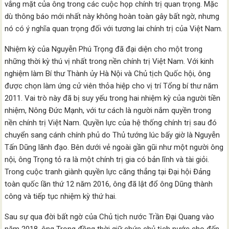
vắng mặt của ông trong các cuộc họp chính trị quan trọng. Mặc
dù thông báo mới nhất này không hoàn toàn gây bất ngờ, nhưng
nó có ý nghĩa quan trọng đối với tương lai chính trị của Việt Nam.
Nhiệm kỳ của Nguyễn Phú Trọng đã đại diện cho một trong
những thời kỳ thú vị nhất trong nền chính trị Việt Nam. Với kinh
nghiệm làm Bí thư Thành ủy Hà Nội và Chủ tịch Quốc hội, ông
được chọn làm ứng cử viên thỏa hiệp cho vị trí Tổng bí thư năm
2011. Vai trò này đã bị suy yếu trong hai nhiệm kỳ của người tiền
nhiệm, Nông Đức Mạnh, với tư cách là người nắm quyền trong
nền chính trị Việt Nam. Quyền lực của hệ thống chính trị sau đó
chuyển sang cánh chính phủ do Thủ tướng lúc bấy giờ là Nguyễn
Tấn Dũng lãnh đạo. Bên dưới vẻ ngoài gần gũi như một người ông
nội, ông Trọng tỏ ra là một chính trị gia có bản lĩnh và tài giỏi.
Trong cuộc tranh giành quyền lực căng thẳng tại Đại hội Đảng
toàn quốc lần thứ 12 năm 2016, ông đã lật đổ ông Dũng thành
công và tiếp tục nhiệm kỳ thứ hai.
Sau sự qua đời bất ngờ của Chủ tịch nước Trần Đại Quang vào
năm 2018, ông Trọng đồng thời giữ chức chủ tịch nước cho đến