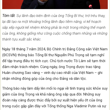
Tóm tắt
: Sự lãnh đạo kiên định của ông Tổng Bí thư, trớ trêu thay,
lại đã tạo ra một khoảng trống lãnh đạo tiềm năng, vì kế hoạch
sắp xếp người kế nhiệm không phải là một trong những thế mạnh
của ông, không giống như công cuộc chống tham nhũng và những
thành tựu xuất sắc khác.
Ngày 18 tháng 7 năm 2024, Bộ Chính trị Đảng Cộng sản Việt Nam
(ĐCSVN) thông báo Tổng Bí thư Nguyễn Phú Trọng sẽ tạm nghỉ
để tập trung điều trị tích cực. Chủ tịch nước Tô Lâm sẽ tạm thời
đảm nhận trách nhiệm. Cùng ngày, ông Trọng được trao tặng
Huân chương Sao vàng – vinh dự cao nhất của Việt Nam – ghi
nhận những đóng góp của ông cho Đảng và dân tộc.
Thông báo này làm dấy lên mối lo ngại về tình trạng sức khỏe suy
giảm của ông Trọng và khả năng ông sắp qua đời. Những suy
đoán này càng được thúc đẩy bởi sự xuất hiện yếu ớt của ông
trong cuộc gặp gần đây với Tổng thống Nga Vladimir Putin và sự