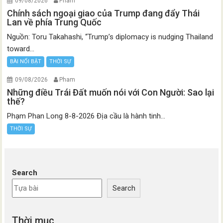
09/08/2026
Pham
Chính sách ngoại giao của Trump đang đẩy Thái
Lan về phía Trung Quốc
Nguồn: Toru Takahashi, “Trump’s diplomacy is nudging Thailand
toward...
BÀI NỔI BẬT
THỜI SỰ
09/08/2026
Pham
Những điều Trái Đất muốn nói với Con Người: Sao lại
thế?
Phạm Phan Long 8-8-2026 Địa cầu là hành tinh...
THỜI SỰ
Search
Search
Thời mục