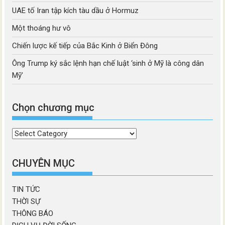
UAE tố Iran tập kích tàu dầu ở Hormuz
Một thoáng hư vô
Chiến lược kế tiếp của Bắc Kinh ở Biển Đông
Ông Trump ký sắc lệnh hạn chế luật ‘sinh ở Mỹ là công dân
Mỹ’
Chọn chương mục
Chọn
chương
mục
CHUYÊN MỤC
TIN TỨC
THỜI SỰ
THÔNG BÁO