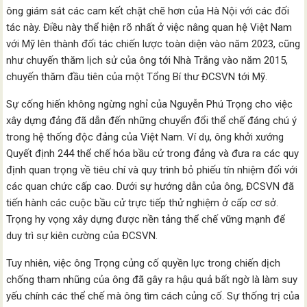
ông giám sát các cam kết chặt chẽ hơn của Hà Nội với các đối
tác này. Điều này thể hiện rõ nhất ở việc nâng quan hệ Việt Nam
với Mỹ lên thành đối tác chiến lược toàn diện vào năm 2023, cũng
như chuyến thăm lịch sử của ông tới Nhà Trắng vào năm 2015,
chuyến thăm đầu tiên của một Tổng Bí thư ĐCSVN tới Mỹ.
Sự cống hiến không ngừng nghỉ của Nguyễn Phú Trọng cho việc
xây dựng đảng đã dẫn đến những chuyển đổi thể chế đáng chú ý
trong hệ thống độc đảng của Việt Nam. Ví dụ, ông khởi xướng
Quyết định 244 thể chế hóa bầu cử trong đảng và đưa ra các quy
định quan trọng về tiêu chí và quy trình bỏ phiếu tín nhiệm đối với
các quan chức cấp cao. Dưới sự hướng dẫn của ông, ĐCSVN đã
tiến hành các cuộc bầu cử trực tiếp thử nghiệm ở cấp cơ sở.
Trọng hy vọng xây dựng được nền tảng thể chế vững mạnh để
duy trì sự kiên cường của ĐCSVN.
Tuy nhiên, việc ông Trọng củng cố quyền lực trong chiến dịch
chống tham nhũng của ông đã gây ra hậu quả bất ngờ là làm suy
yếu chính các thể chế mà ông tìm cách củng cố. Sự thống trị của