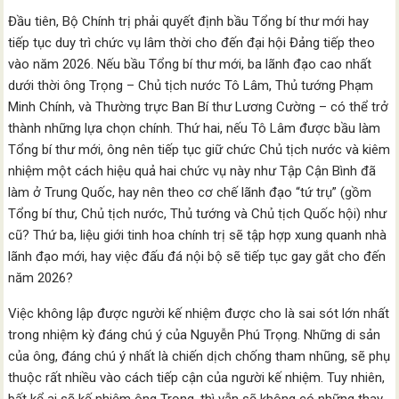
Đầu tiên, Bộ Chính trị phải quyết định bầu Tổng bí thư mới hay
tiếp tục duy trì chức vụ lâm thời cho đến đại hội Đảng tiếp theo
vào năm 2026. Nếu bầu Tổng bí thư mới, ba lãnh đạo cao nhất
dưới thời ông Trọng – Chủ tịch nước Tô Lâm, Thủ tướng Phạm
Minh Chính, và Thường trực Ban Bí thư Lương Cường – có thể trở
thành những lựa chọn chính. Thứ hai, nếu Tô Lâm được bầu làm
Tổng bí thư mới, ông nên tiếp tục giữ chức Chủ tịch nước và kiêm
nhiệm một cách hiệu quả hai chức vụ này như Tập Cận Bình đã
làm ở Trung Quốc, hay nên theo cơ chế lãnh đạo “tứ trụ” (gồm
Tổng bí thư, Chủ tịch nước, Thủ tướng và Chủ tịch Quốc hội) như
cũ? Thứ ba, liệu giới tinh hoa chính trị sẽ tập hợp xung quanh nhà
lãnh đạo mới, hay việc đấu đá nội bộ sẽ tiếp tục gay gắt cho đến
năm 2026?
Việc không lập được người kế nhiệm được cho là sai sót lớn nhất
trong nhiệm kỳ đáng chú ý của Nguyễn Phú Trọng. Những di sản
của ông, đáng chú ý nhất là chiến dịch chống tham nhũng, sẽ phụ
thuộc rất nhiều vào cách tiếp cận của người kế nhiệm. Tuy nhiên,
bất kể ai sẽ kế nhiệm ông Trọng, thì vẫn sẽ không có những thay