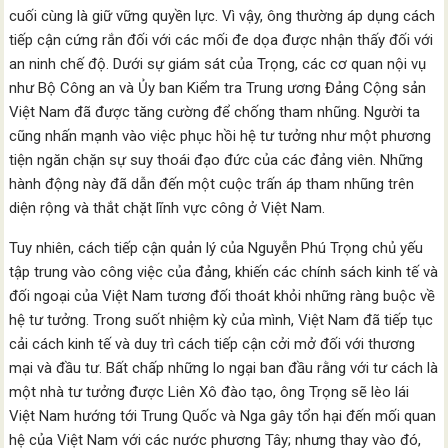
cuối cùng là giữ vững quyền lực. Vì vậy, ông thường áp dụng cách
tiếp cận cứng rắn đối với các mối đe dọa được nhận thấy đối với
an ninh chế độ. Dưới sự giám sát của Trọng, các cơ quan nội vụ
như Bộ Công an và Ủy ban Kiểm tra Trung ương Đảng Cộng sản
Việt Nam đã được tăng cường để chống tham nhũng. Người ta
cũng nhấn mạnh vào việc phục hồi hệ tư tưởng như một phương
tiện ngăn chặn sự suy thoái đạo đức của các đảng viên. Những
hành động này đã dẫn đến một cuộc trấn áp tham nhũng trên
diện rộng và thắt chặt lĩnh vực công ở Việt Nam.
Tuy nhiên, cách tiếp cận quản lý của Nguyễn Phú Trọng chủ yếu
tập trung vào công việc của đảng, khiến các chính sách kinh tế và
đối ngoại của Việt Nam tương đối thoát khỏi những ràng buộc về
hệ tư tưởng. Trong suốt nhiệm kỳ của mình, Việt Nam đã tiếp tục
cải cách kinh tế và duy trì cách tiếp cận cởi mở đối với thương
mại và đầu tư. Bất chấp những lo ngại ban đầu rằng với tư cách là
một nhà tư tưởng được Liên Xô đào tạo, ông Trọng sẽ lèo lái
Việt Nam hướng tới Trung Quốc và Nga gây tổn hại đến mối quan
hệ của Việt Nam với các nước phương Tây; nhưng thay vào đó,