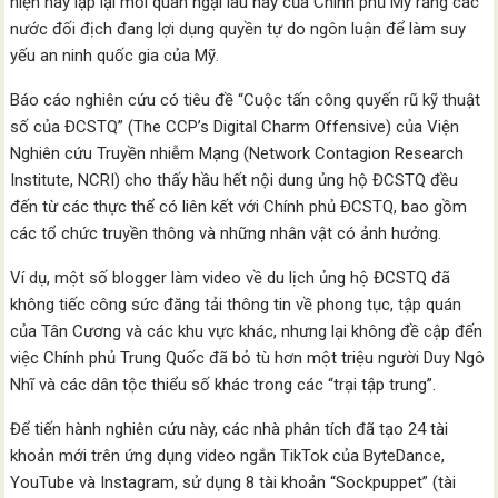
hiện này lặp lại mối quan ngại lâu nay của Chính phủ Mỹ rằng các
nước đối địch đang lợi dụng quyền tự do ngôn luận để làm suy
yếu an ninh quốc gia của Mỹ.
Báo cáo nghiên cứu có tiêu đề “Cuộc tấn công quyến rũ kỹ thuật
số của ĐCSTQ” (The CCP’s Digital Charm Offensive) của Viện
Nghiên cứu Truyền nhiễm Mạng (Network Contagion Research
Institute, NCRI) cho thấy hầu hết nội dung ủng hộ ĐCSTQ đều
đến từ các thực thể có liên kết với Chính phủ ĐCSTQ, bao gồm
các tổ chức truyền thông và những nhân vật có ảnh hưởng.
Ví dụ, một số blogger làm video về du lịch ủng hộ ĐCSTQ đã
không tiếc công sức đăng tải thông tin về phong tục, tập quán
của Tân Cương và các khu vực khác, nhưng lại không đề cập đến
việc Chính phủ Trung Quốc đã bỏ tù hơn một triệu người Duy Ngô
Nhĩ và các dân tộc thiểu số khác trong các “trại tập trung”.
Để tiến hành nghiên cứu này, các nhà phân tích đã tạo 24 tài
khoản mới trên ứng dụng video ngắn TikTok của ByteDance,
YouTube và Instagram, sử dụng 8 tài khoản “Sockpuppet” (tài