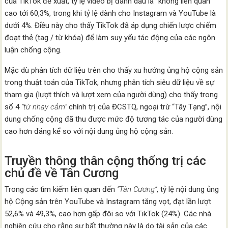
của TikTok đề xuất, tỷ lệ video bị đánh dấu là “không liên quan”
cao tới 60,3%, trong khi tỷ lệ dành cho Instagram và YouTube là
dưới 4%. Điều này cho thấy TikTok đã áp dụng chiến lược chiếm
đoạt thẻ (tag / từ khóa) để làm suy yếu tác động của các ngôn
luận chống cộng.
Mặc dù phân tích dữ liệu trên cho thấy xu hướng ủng hộ cộng sản
trong thuật toán của TikTok, nhưng phân tích siêu dữ liệu về sự
tham gia (lượt thích và lượt xem của người dùng) cho thấy trong
số 4
“từ nhạy cảm”
chính trị của ĐCSTQ, ngoại trừ “Tây Tạng”, nội
dung chống cộng đã thu được mức độ tương tác của người dùng
cao hơn đáng kể so với nội dung ủng hộ cộng sản.
Truyền thông thân cộng thống trị các
chủ đề về Tân Cương
Trong các tìm kiếm liên quan đến
“Tân Cương”
, tỷ lệ nội dung ủng
hộ Cộng sản trên YouTube và Instagram tăng vọt, đạt lần lượt
52,6% và 49,3%, cao hơn gấp đôi so với TikTok (24%). Các nhà
nghiên cứu cho rằng sự bất thường này là do tài sản của các