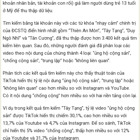
khoản nhân bản, tài khoản con rối) giả làm người dùng trẻ 13 tuổi
ở Mỹ để thu thập dữ liệu.
Tìm kiếm bằng tài khoản này với các từ khóa “nhạy cảm” chính trị
của ĐCSTQ điển hình nhất gồm “Thiên An Môn”, “Tây Tạng”, “Duy
Ngô Nhĩ” và “Tân Cương”, đã thu thập được hơn 3.400 kết quả tìm
kiếm liên quan. Sau đó, những người đánh giá đã phân loại các
video theo nội dung của chúng thành 4 loại: “ủng hộ cộng sản”,
“chống cộng sản”, “trung lập” hoặc “không liên quan”.
Phân tích các kết quả tìm kiếm này cho thấy thuật toán của
TikTok hiển thị tỷ lệ nội dung “ủng hộ cộng sản”, “trung lập” hoặc
“không liên quan” cao hơn nhiều so với Instagram và YouTube.
Có ít nội dung “chống cộng” hơn nhiều so với hai nền tảng còn lại.
Ví dụ trong kết quả tìm kiếm “Tây Tạng”, tỷ lệ video “ủng hộ cộng
sản” được TikTok hiển thị chiếm 30,1%, cao hơn nhiều so với
13,7% của Youtube và 4,7% của Instagram. Để so sánh, TikTok
chỉ hiển thị 5% video “chống cộng”, thấp hơn nhiều so với 12%
của Youtube và 31,7% của Instagram.