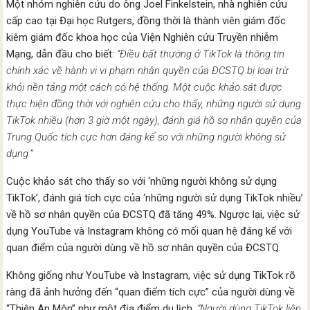
Một nhóm nghiên cứu do ông Joel Finkelstein, nhà nghiên cứu
cấp cao tại Đại học Rutgers, đồng thời là thành viên giám đốc
kiêm giám đốc khoa học của Viện Nghiên cứu Truyền nhiễm
Mạng, dẫn đầu cho biết:
“Điều bất thường ở TikTok là thông tin
chính xác về hành vi vi phạm nhân quyền của ĐCSTQ bị loại trừ
khỏi nền tảng một cách có hệ thống. Một cuộc khảo sát được
thực hiện đồng thời với nghiên cứu cho thấy, những người sử dụng
TikTok nhiều (hơn 3 giờ một ngày), đánh giá hồ sơ nhân quyền của
Trung Quốc tích cực hơn đáng kể so với những người không sử
dụng.”
Cuộc khảo sát cho thấy so với ‘những người không sử dụng
TikTok’, đánh giá tích cực của ‘những người sử dụng TikTok nhiều’
về hồ sơ nhân quyền của ĐCSTQ đã tăng 49%. Ngược lại, việc sử
dụng YouTube và Instagram không có mối quan hệ đáng kể với
quan điểm của người dùng về hồ sơ nhân quyền của ĐCSTQ.
Không giống như YouTube và Instagram, việc sử dụng TikTok rõ
ràng đã ảnh hưởng đến “quan điểm tích cực” của người dùng về
“Thiên An Môn” như một địa điểm du lịch.
“Người dùng TikTok liên