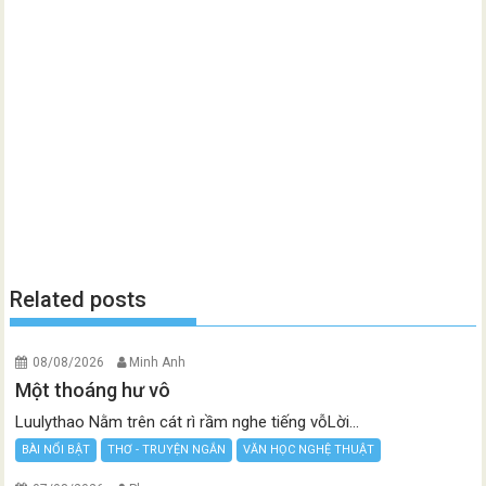
Related posts
08/08/2026
Minh Anh
Một thoáng hư vô
Luulythao Nằm trên cát rì rầm nghe tiếng vỗLời...
BÀI NỔI BẬT
THƠ - TRUYỆN NGẮN
VĂN HỌC NGHỆ THUẬT