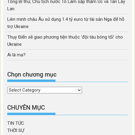
Tổng Bí thư, Chủ tịch nước Tô Lâm sắp thăm Úc và Tân Lây
Lan
Liên minh châu Âu sử dụng 1.4 tỷ euro từ tài sản Nga để hỗ
trợ Ukraine
Thụy Điển sẽ giao phương tiện thuộc ‘đội tàu bóng tối’ cho
Ukraine
Ai là ma?
Chọn chương mục
Chọn
chương
mục
CHUYÊN MỤC
TIN TỨC
THỜI SỰ