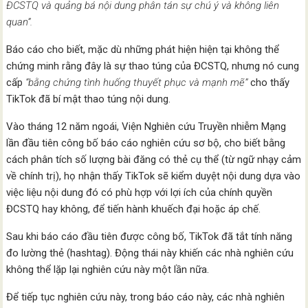
ĐCSTQ và quảng bá nội dung phân tán sự chú ý và không liên
quan”.
Báo cáo cho biết, mặc dù những phát hiện hiện tại không thể
chứng minh rằng đây là sự thao túng của ĐCSTQ, nhưng nó cung
cấp
“bằng chứng tình huống thuyết phục và mạnh mẽ”
cho thấy
TikTok đã bí mật thao túng nội dung.
Vào tháng 12 năm ngoái, Viện Nghiên cứu Truyền nhiễm Mạng
lần đầu tiên công bố báo cáo nghiên cứu sơ bộ, cho biết bằng
cách phân tích số lượng bài đăng có thẻ cụ thể (từ ngữ nhạy cảm
về chính trị), họ nhận thấy TikTok sẽ kiểm duyệt nội dung dựa vào
việc liệu nội dung đó có phù hợp với lợi ích của chính quyền
ĐCSTQ hay không, để tiến hành khuếch đại hoặc áp chế.
Sau khi báo cáo đầu tiên được công bố, TikTok đã tắt tính năng
đo lường thẻ (hashtag). Động thái này khiến các nhà nghiên cứu
không thể lặp lại nghiên cứu này một lần nữa.
Để tiếp tục nghiên cứu này, trong báo cáo này, các nhà nghiên