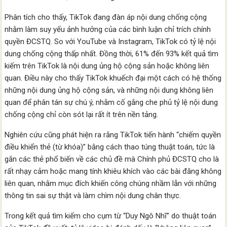
Phân tích cho thấy, TikTok đang đàn áp nội dung chống cộng
nhằm làm suy yếu ảnh hưởng của các bình luận chỉ trích chính
quyền ĐCSTQ. So với YouTube và Instagram, TikTok có tỷ lệ nội
dung chống cộng thấp nhất. Đồng thời, 61% đến 93% kết quả tìm
kiếm trên TikTok là nội dung ủng hộ cộng sản hoặc không liên
quan. Điều này cho thấy TikTok khuếch đại một cách có hệ thống
những nội dung ủng hộ cộng sản, và những nội dung không liên
quan để phân tán sự chú ý, nhằm cố gắng che phủ tỷ lệ nội dung
chống cộng chỉ còn sót lại rất ít trên nền tảng.
Nghiên cứu cũng phát hiện ra rằng TikTok tiến hành “chiếm quyền
điều khiển thẻ (từ khóa)” bằng cách thao túng thuật toán, tức là
gắn các thẻ phổ biến về các chủ đề mà Chính phủ ĐCSTQ cho là
rất nhạy cảm hoặc mang tính khiêu khích vào các bài đăng không
liên quan, nhằm mục đích khiến công chúng nhầm lẫn với những
thông tin sai sự thật và làm chìm nội dung chân thực.
Trong kết quả tìm kiếm cho cụm từ “Duy Ngô Nhĩ” do thuật toán