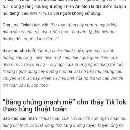
tục”
đồng ý rằng “Quảng trường Thiên An Môn là địa điểm du lịch
nổi tiếng” cao hơn 41% so với người không sử dụng.
Ông Joel Finkelstein viết:
“Sự thao túng này vượt ra ngoài khả
năng sẵn có của nội dung, đến thao túng tâm lý, đặc biệt ảnh
hưởng đến người dùng Gen Z”.
Báo cáo cho biết:
“Những chiến thuật quỷ quyệt này có ảnh
hưởng sâu rộng… định hình một cách hiệu quả quan điểm của
nhóm mục tiêu của họ – suy nghĩ của những người dùng trẻ tuổi.
Những người dùng này dường như đã vô tình tiếp thu những câu
chuyện lệch lạc này, khiến sự hiểu biết của họ đối với các vấn đề
lớn toàn cầu bị bóp méo.”
“Bằng chứng mạnh mẽ” cho thấy TikTok
thao túng thuật toán
Báo cáo xác nhận:
“Thuật toán của TikTok tích cực ngăn chặn nội
dung chỉ trích ĐCSTQ, đồng thời tăng cường tuyên truyền ủng hộ