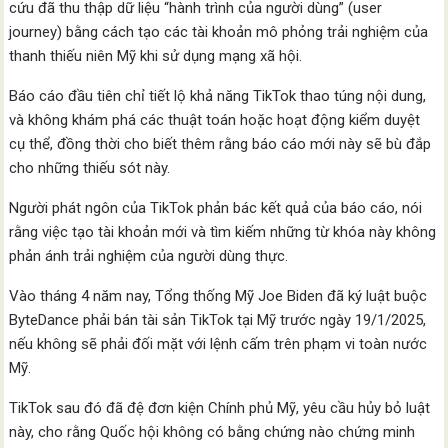
cứu đã thu thập dữ liệu “hành trình của người dùng” (user
journey) bằng cách tạo các tài khoản mô phỏng trải nghiệm của
thanh thiếu niên Mỹ khi sử dụng mạng xã hội.
Báo cáo đầu tiên chỉ tiết lộ khả năng TikTok thao túng nội dung,
và không khám phá các thuật toán hoặc hoạt động kiểm duyệt
cụ thể, đồng thời cho biết thêm rằng báo cáo mới này sẽ bù đắp
cho những thiếu sót này.
Người phát ngôn của TikTok phản bác kết quả của báo cáo, nói
rằng việc tạo tài khoản mới và tìm kiếm những từ khóa này không
phản ánh trải nghiệm của người dùng thực.
Vào tháng 4 năm nay, Tổng thống Mỹ Joe Biden đã ký luật buộc
ByteDance phải bán tài sản TikTok tại Mỹ trước ngày 19/1/2025,
nếu không sẽ phải đối mặt với lệnh cấm trên phạm vi toàn nước
Mỹ.
TikTok sau đó đã đệ đơn kiện Chính phủ Mỹ, yêu cầu hủy bỏ luật
này, cho rằng Quốc hội không có bằng chứng nào chứng minh