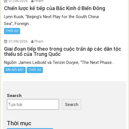
07/08/2026
Pham
Chiến lược kế tiếp của Bắc Kinh ở Biển Đông
Lynn Kuok, “Beijing’s Next Play for the South China
Sea”, Foreign...
THỜI SỰ
07/08/2026
Pham
Giai đoạn tiếp theo trong cuộc trấn áp các dân tộc
thiểu số của Trung Quốc
Nguồn: James Leibold và Tenzin Dorjee, “The Next Phase...
BÀI NỔI BẬT
THỜI SỰ
Search
Search
Thời mục