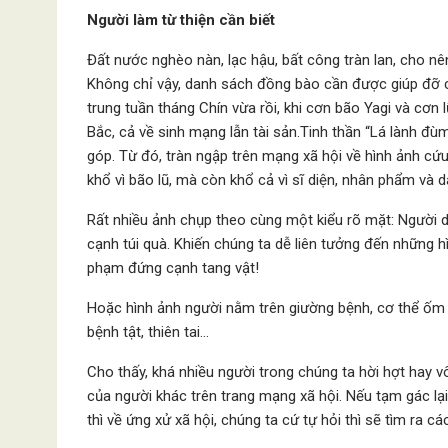
Người làm từ thiện cần biết
Đất nước nghèo nàn, lạc hậu, bất công tràn lan, cho n
Không chỉ vậy, danh sách đồng bào cần được giúp đỡ c
trung tuần tháng Chín vừa rồi, khi cơn bão Yagi và cơn 
Bắc, cả về sinh mạng lẫn tài sản.Tinh thần “Lá lành đù
góp. Từ đó, tràn ngập trên mạng xã hội về hình ảnh cứ
khổ vì bão lũ, mà còn khổ cả vì sĩ diện, nhân phẩm và 
Rất nhiều ảnh chụp theo cùng một kiểu rõ mặt: Người 
cạnh túi quà. Khiến chúng ta dễ liên tưởng đến những h
phạm đứng cạnh tang vật!
Hoặc hình ảnh người nằm trên giường bệnh, cơ thể ốm o
bệnh tật, thiên tai…
Cho thấy, khá nhiều người trong chúng ta hời hợt hay vô
của người khác trên trang mạng xã hội. Nếu tạm gác lạ
thì về ứng xử xã hội, chúng ta cứ tự hỏi thì sẽ tìm ra 