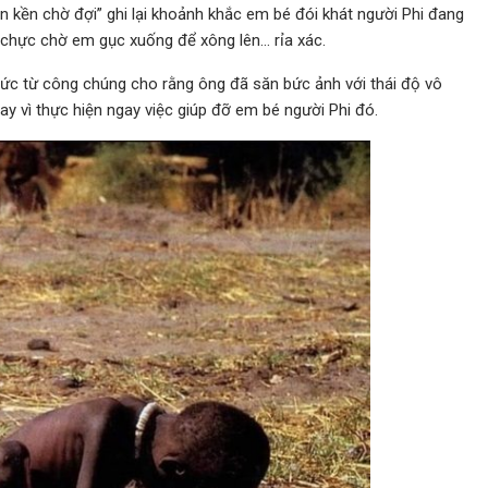
n kền chờ đợi” ghi lại khoảnh khắc em bé đói khát người Phi đang
g chực chờ em gục xuống để xông lên… rỉa xác.
đức từ công chúng cho rằng ông đã săn bức ảnh với thái độ vô
ay vì thực hiện ngay việc giúp đỡ em bé người Phi đó.