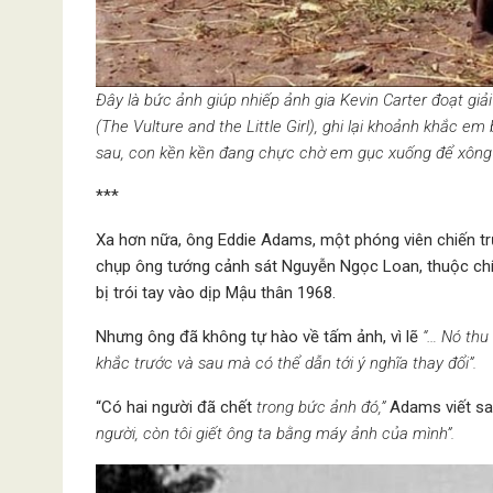
Đây là bức ảnh giúp nhiếp ảnh gia Kevin Carter đoạt giả
(The Vulture and the Little Girl), ghi lại khoảnh khắc e
sau, con kền kền đang chực chờ em gục xuống để xông l
***
Xa hơn nữa, ông Eddie Adams, một phóng viên chiến trư
chụp ông tướng cảnh sát Nguyễn Ngọc Loan, thuộc chí
bị trói tay vào dịp Mậu thân 1968.
Nhưng ông đã không tự hào về tấm ảnh, vì lẽ
“… Nó thu
khắc trước và sau mà có thể dẫn tới ý nghĩa thay đổi”.
“Có hai người đã chết
trong bức ảnh đó,”
Adams viết sa
người, còn tôi giết ông ta bằng máy ảnh của mình”.