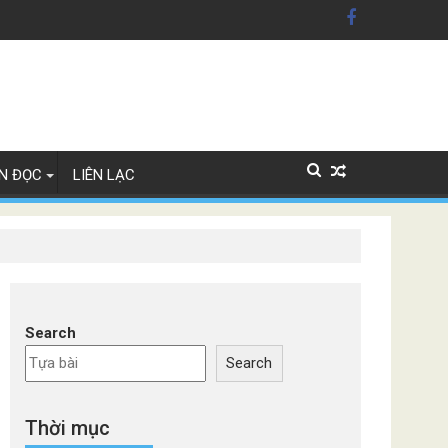
Lan
N ĐỌC
LIÊN LẠC
Search
Search
Thời mục