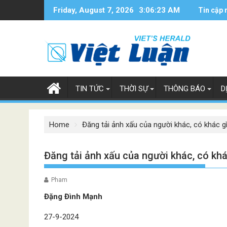
Skip
Friday, August 7, 2026
3:06:24 AM
Tin cập 
to
content
TIN TỨC
THỜI SỰ
THÔNG BÁO
D
Home
Đăng tải ảnh xấu của người khác, có khác gì
Đăng tải ảnh xấu của người khác, có khác
Pham
Đặng Đình Mạnh
27-9-2024