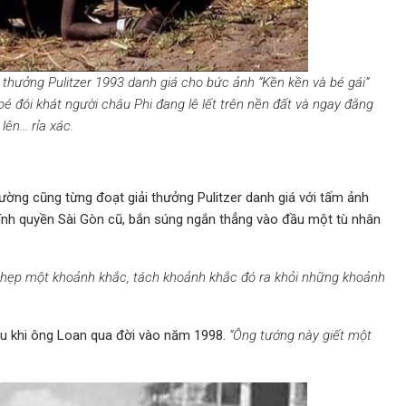
i thưởng Pulitzer 1993 danh giá cho bức ảnh “Kền kền và bé gái”
m bé đói khát người châu Phi đang lê lết trên nền đất và ngay đằng
ên… rỉa xác.
ờng cũng từng đoạt giải thưởng Pulitzer danh giá với tấm ảnh
nh quyền Sài Gòn cũ, bắn súng ngắn thẳng vào đầu một tù nhân
 hẹp một khoảnh khắc, tách khoảnh khắc đó ra khỏi những khoảnh
u khi ông Loan qua đời vào năm 1998.
“Ông tướng này giết một