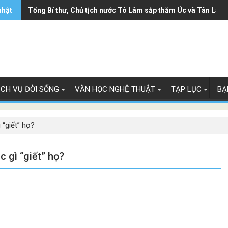
nhật
Tổng Bí thư, Chủ tịch nước Tô Lâm sắp thăm Úc và Tân Lây 
ỊCH VỤ ĐỜI SỐNG
VĂN HỌC NGHỆ THUẬT
TẠP LỤC
BẠ
 “giết” họ?
 gì “giết” họ?