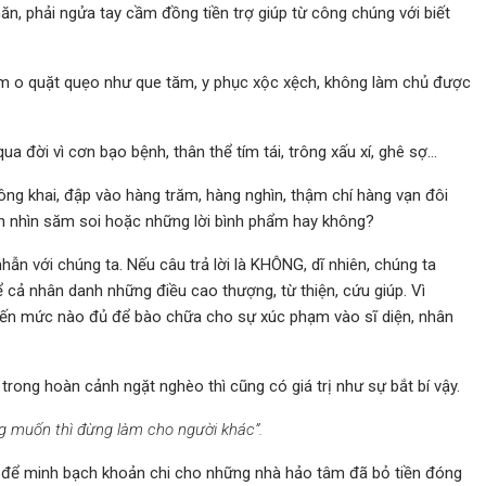
n, phải ngửa tay cầm đồng tiền trợ giúp từ công chúng với biết
ốm o quặt quẹo như que tăm, y phục xộc xệch, không làm chủ được
a đời vì cơn bạo bệnh, thân thể tím tái, trông xấu xí, ghê sợ…
ông khai, đập vào hàng trăm, hàng nghìn, thậm chí hàng vạn đôi
h nhìn săm soi hoặc những lời bình phẩm hay không?
hẫn với chúng ta. Nếu câu trả lời là KHÔNG, dĩ nhiên, chúng ta
cả nhân danh những điều cao thượng, từ thiện, cứu giúp. Vì
đến mức nào đủ để bào chữa cho sự xúc phạm vào sĩ diện, nhân
rong hoàn cảnh ngặt nghèo thì cũng có giá trị như sự bắt bí vậy.
g muốn thì đừng làm cho người khác”.
 để minh bạch khoản chi cho những nhà hảo tâm đã bỏ tiền đóng