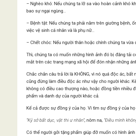
– Nghèo khó: Nếu chúng ta lỡ sa vào hoàn cảnh khó khă
bao sự ngại ngùng…
– Bệnh tật: Nếu chúng ta phải nằm trên giường bệnh, 
việc vệ sinh cá nhân và là phụ nữ…
– Chết chóc: Nếu người thân hoặc chính chúng ta vừa qu
Thì, chúng ta có muốn những hình ảnh đó bị đăng tải c
mắt trên các trang mạng xã hội để đón nhận những án
Chắc chắn câu trả lời là KHÔNG, vì nó quá độc ác, bất n
cũng đừng làm điều độc ác như vậy cho người khác. Kể 
không có điều cao thượng nào, hoặc đồng tiền nhiều 
phẩm và danh dự của người khác cả.
Kể cả được sự đồng ý của họ. Vì tìm sự đồng ý của họ t
“Kỷ sở bất dục, vật thi ư nhân”
, nôm na,
“Điều mình khôn
Có thể người gởi tặng phẩm giúp đỡ muốn có hình ảnh