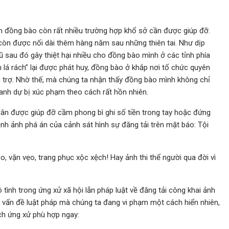
ên đồng bào còn rất nhiều trường hợp khổ sở cần được giúp đỡ.
òn được nối dài thêm hàng năm sau những thiên tai. Như dịp
lũ sau đó gây thiệt hại nhiều cho đồng bào mình ở các tỉnh phía
m lá rách” lại được phát huy, đồng bào ở khắp nơi tổ chức quyên
u trợ. Nhờ thế, mà chúng ta nhận thấy đồng bào mình không chỉ
danh dự bị xúc phạm theo cách rất hồn nhiên.
dân được giúp đỡ cầm phong bì ghi số tiền trong tay hoặc đứng
ình ảnh phá án của cảnh sát hình sự đăng tải trên mặt báo: Tội
, vặn vẹo, trang phục xộc xệch! Hay ảnh thi thể người qua đời vì
 tình trong ứng xử xã hội lẫn pháp luật về đăng tải công khai ảnh
i vấn đề luật pháp mà chúng ta đang vi phạm một cách hiển nhiên,
cách ứng xử phù hợp ngay: