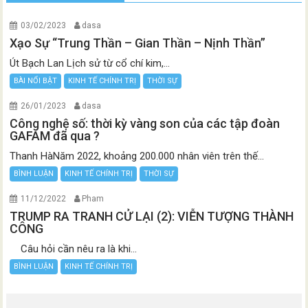
03/02/2023
dasa
Xạo Sự “Trung Thần – Gian Thần – Nịnh Thần”
Út Bạch Lan Lịch sử từ cổ chí kim,...
BÀI NỔI BẬT
KINH TẾ CHÍNH TRỊ
THỜI SỰ
26/01/2023
dasa
Công nghệ số: thời kỳ vàng son của các tập đoàn
GAFAM đã qua ?
Thanh HàNăm 2022, khoảng 200.000 nhân viên trên thế...
BÌNH LUẬN
KINH TẾ CHÍNH TRỊ
THỜI SỰ
11/12/2022
Pham
TRUMP RA TRANH CỬ LẠI (2): VIỄN TƯỢNG THÀNH
CÔNG
Câu hỏi cần nêu ra là khi...
BÌNH LUẬN
KINH TẾ CHÍNH TRỊ