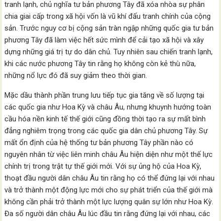
tranh lạnh, chủ nghĩa tư bản phương Tây đã xóa nhòa sự phân
chia giai cấp trong xã hội vốn là vũ khí đấu tranh chính của cộng
sản. Trước nguy cơ bị cộng sản tràn ngập những quốc gia tư bản
phương Tây đã làm việc hết sức mình để cải tạo xã hội và xây
dựng những giá trị tự do dân chủ. Tuy nhiên sau chiến tranh lạnh,
khi các nước phương Tây tin rằng họ không còn kẻ thù nữa,
những nổ lực đó đã suy giảm theo thời gian.
Mặc dầu thành phần trung lưu tiếp tục gia tăng về số lượng tại
các quốc gia như Hoa Kỳ và châu Âu, nhưng khuynh hướng toàn
cầu hóa nền kinh tế thế giới cũng đồng thời tạo ra sự mất bình
đẳng nghiêm trọng trong các quốc gia dân chủ phương Tây. Sự
mất ổn định của hệ thống tư bản phương Tây phần nào có
nguyên nhân từ việc liên minh châu Âu hiện diện như một thế lực
chính trị trong trật tự thế giới mới. Với sự ủng hộ của Hoa Kỳ,
thoạt đầu người dân châu Âu tin rằng họ có thể đứng lại với nhau
và trở thành một động lực mới cho sự phát triển của thế giới mà
không cần phải trở thành một lực lượng quân sự lớn như Hoa Kỳ.
Đa số người dân châu Âu lúc đầu tin rằng đứng lại với nhau, các