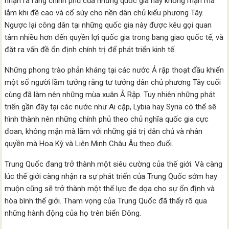
nhận ra rằng chính phủ của những quốc gia này không mặn mà
lắm khi đề cao và cổ súy cho nền dân chủ kiểu phương Tây.
Ngược lại công dân tại những quốc gia này được kêu gọi quan
tâm nhiều hơn đến quyền lợi quốc gia trong bang giao quốc tế, và
đặt ra vấn đề ổn định chính trị để phát triển kinh tế.
Những phong trào phản kháng tại các nước Ả rập thoạt đầu khiến
một số người lầm tưởng rằng tư tưởng dân chủ phương Tây cuối
cùng đã làm nên những mùa xuân Ả Rập. Tuy nhiên những phát
triển gần đây tại các nước như Ai cập, Lybia hay Syria có thể sẽ
hình thành nên những chính phủ theo chủ nghĩa quốc gia cực
đoan, không mặn mà lắm với những giá trị dân chủ và nhân
quyền mà Hoa Kỳ và Liên Minh Châu Âu theo đuổi.
Trung Quốc đang trở thành một siêu cường của thế giới. Và càng
lúc thế giới càng nhận ra sự phát triển của Trung Quốc sớm hay
muộn cũng sẽ trở thành một thế lực đe dọa cho sự ổn định và
hòa bình thế giới. Tham vọng của Trung Quốc đã thấy rõ qua
những hành động của họ trên biển Đông.