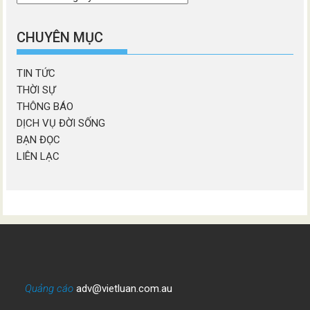
chương
mục
CHUYÊN MỤC
TIN TỨC
THỜI SỰ
THÔNG BÁO
DỊCH VỤ ĐỜI SỐNG
BẠN ĐỌC
LIÊN LẠC
Quảng cáo
adv@vietluan.com.au