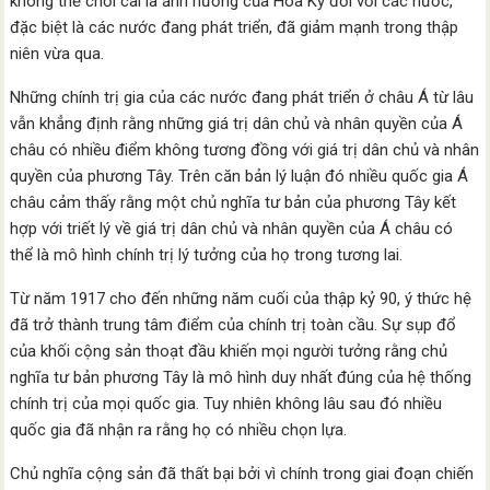
không thể chối cãi là ảnh hưởng của Hoa Kỳ đối với các nước,
đặc biệt là các nước đang phát triển, đã giảm mạnh trong thập
niên vừa qua.
Những chính trị gia của các nước đang phát triển ở châu Á từ lâu
vẫn khẳng định rằng những giá trị dân chủ và nhân quyền của Á
châu có nhiều điểm không tương đồng với giá trị dân chủ và nhân
quyền của phương Tây. Trên căn bản lý luận đó nhiều quốc gia Á
châu cảm thấy rằng một chủ nghĩa tư bản của phương Tây kết
hợp với triết lý về giá trị dân chủ và nhân quyền của Á châu có
thể là mô hình chính trị lý tưởng của họ trong tương lai.
Từ năm 1917 cho đến những năm cuối của thập kỷ 90, ý thức hệ
đã trở thành trung tâm điểm của chính trị toàn cầu. Sự sụp đổ
của khối cộng sản thoạt đầu khiến mọi người tưởng rằng chủ
nghĩa tư bản phương Tây là mô hình duy nhất đúng của hệ thống
chính trị của mọi quốc gia. Tuy nhiên không lâu sau đó nhiều
quốc gia đã nhận ra rằng họ có nhiều chọn lựa.
Chủ nghĩa cộng sản đã thất bại bởi vì chính trong giai đoạn chiến