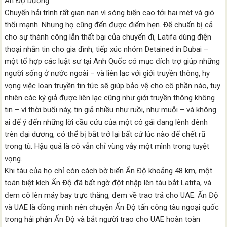
Ấn Độ Dương.
Chuyến hải trình rất gian nan vì sóng biển cao tới hai mét và gió
thổi mạnh. Nhưng họ cũng đến được điểm hẹn. Để chuẩn bị cả
cho sự thành công lẫn thất bại của chuyến đi, Latifa dùng điện
thoại nhắn tin cho gia đình, tiếp xúc nhóm Detained in Dubai –
một tổ hợp các luật sư tại Anh Quốc có mục đích trợ giúp những
người sống ở nước ngoài – và liên lạc với giới truyền thông, hy
vọng việc loan truyền tin tức sẽ giúp bảo vệ cho cô phần nào, tuy
nhiên các ký giả được liên lạc cũng như giới truyền thông không
tin – vì thời buổi này, tin giả nhiều như ruồi, như muỗi – và không
ai để ý đến những lời cầu cứu của một cô gái đang lênh đênh
trên đại dương, có thể bị bắt trở lại bất cứ lúc nào để chết rũ
trong tù. Hậu quả là cô vẫn chỉ vùng vẫy một mình trong tuyệt
vọng.
Khi tàu của họ chỉ còn cách bờ biển Ấn Độ khoảng 48 km, một
toán biệt kích Ấn Độ đã bất ngờ đột nhập lên tàu bắt Latifa, và
đem cô lên máy bay trực thăng, đem về trao trả cho UAE. Ấn Độ
và UAE là đồng minh nên chuyện Ấn Độ tấn công tàu ngoại quốc
trong hải phận Ấn Độ và bắt người trao cho UAE hoàn toàn