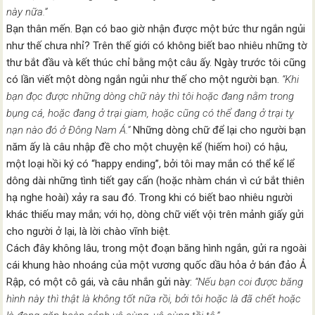
này nữa.”
Bạn thân mến. Bạn có bao giờ nhận được một bức thư ngắn ngủi
như thế chưa nhỉ? Trên thế giới có không biết bao nhiêu những tờ
thư bắt đầu và kết thúc chỉ bằng một câu ấy. Ngày trước tôi cũng
có lần viết một dòng ngắn ngủi như thế cho một người bạn.
“Khi
bạn đọc được những dòng chữ này thì tôi hoặc đang nằm trong
bụng cá, hoặc đang ở trại giam, hoặc cũng có thể đang ở trại tỵ
nạn nào đó ở Đông Nam Á.”
Những dòng chữ để lại cho người bạn
năm ấy là câu nhập đề cho một chuyện kể (hiếm hoi) có hậu,
một loại hồi ký có “happy ending”, bởi tôi may mắn có thể kể lể
dông dài những tình tiết gay cấn (hoặc nhàm chán vì cứ bắt thiên
hạ nghe hoài) xảy ra sau đó. Trong khi có biết bao nhiêu người
khác thiếu may mắn; với họ, dòng chữ viết vội trên mảnh giấy gửi
cho người ở lại, là lời chào vĩnh biệt.
Cách đây không lâu, trong một đoạn băng hình ngắn, gửi ra ngoài
cái khung hào nhoáng của một vương quốc dầu hỏa ở bán đảo Ả
Rập, có một cô gái, và câu nhắn gửi này:
“Nếu bạn coi được băng
hình này thì thật là không tốt nữa rồi, bởi tôi hoặc là đã chết hoặc