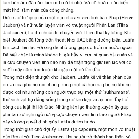
làm hôn ám đầu óc, làm mịt mù trí nhớ. Và cô hoàn toàn biến
mất khỏi tầm nhìn của công chúng.
Được sự trợ giúp của một cựu chuyên viên tình báo Pháp (Hervé
Jaubert) và nữ huấn luyện viên võ thuật người Phần Lan (Tiina
Jauhiainen), Latifa chuẩn bị chuyến vượt biên thật kỹ lưỡng. Khi
biết Jaubert đã từng trốn thoát khỏi UAE bằng đường biển, Latifa
tìm cách liên lạc với ông để nhờ ông giúp cô trốn ra nước ngoài.
Để biết chắc là mình không bị gài bẫy, vị cựu sĩ quan hải quân và
là cựu chuyên viên tình báo này đã thận trọng giữ liên lạc với cô
suốt mấy năm trời trước khi gặp mặt cô lần đầu.
Trong một điện thư gửi cho Jaubert, Latifa kể về thân phận của
cô và của phụ nữ nói chung trong một xã hội mà phụ nữ không
được coi như những con người thực sự; một thứ “subhumans”,
thứ sinh vật hạ đẳng sống trong sự kìm kẹp và áp bức đầy bất
công của luật lệ Hồi Giáo. Những liên lạc thường xuyên ấy giúp
phá tan sự nghi ngờ nơi vị cựu chuyên viên tình báo người Pháp
này và ông quyết định giúp Latifa đi tìm tự do.
Trong thời gian chờ đợi ấy, Latifa tập capoeira, một môn võ thuật
của Brazil với Tiina Jauhiainen. Hai người trở thành bạn thân, và