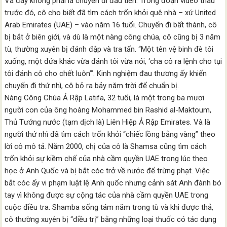
Và đây không phải là chuyến đi đầu tiên. Trong đoạn video thâu
trước đó, cô cho biết đã tìm cách trốn khỏi quê nhà – xứ United
Arab Emirates (UAE) – vào năm 16 tuổi. Chuyến đi bất thành, cô
bị bắt ở biên giới, và dù là một nàng công chúa, cô cũng bị 3 năm
tù, thường xuyên bị đánh đập và tra tấn. “Một tên vệ binh đè tôi
xuống, một đứa khác vừa đánh tôi vừa nói, ‘cha cô ra lệnh cho tụi
tôi đánh cô cho chết luôn’”. Kinh nghiệm đau thương ấy khiến
chuyến đi thứ nhì, cô bỏ ra bảy năm trời để chuẩn bị.
Nàng Công Chúa Ả Rập Latifa, 32 tuổi, là một trong ba mươi
người con của ông hoàng Mohammed bin Rashid al-Maktoum,
Thủ Tướng nước (tạm dịch là) Liên Hiệp Ả Rập Emirates. Và là
người thứ nhì đã tìm cách trốn khỏi “chiếc lồng bằng vàng” theo
lời cô mô tả. Năm 2000, chị của cô là Shamsa cũng tìm cách
trốn khỏi sự kiềm chế của nhà cầm quyền UAE trong lúc theo
học ở Anh Quốc và bị bắt cóc trở về nước để trừng phạt. Việc
bắt cóc ấy vi phạm luật lệ Anh quốc nhưng cảnh sát Anh đành bó
tay vì không được sự cộng tác của nhà cầm quyền UAE trong
cuộc điều tra. Shamba sống tám năm trong tù và khi được thả,
cô thường xuyên bị “điều trị” bằng những loại thuốc có tác dụng