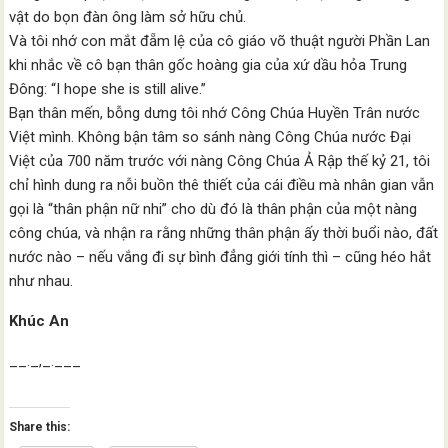
vật do bọn đàn ông làm sở hữu chủ.
Và tôi nhớ con mắt đẵm lệ của cô giáo võ thuật người Phần Lan
khi nhắc về cô bạn thân gốc hoàng gia của xứ dầu hỏa Trung
Đông: “I hope she is still alive.”
Bạn thân mến, bỗng dưng tôi nhớ Công Chúa Huyền Trân nước
Việt mình. Không bận tâm so sánh nàng Công Chúa nước Đại
Việt của 700 năm trước với nàng Công Chúa Ả Rập thế kỷ 21, tôi
chỉ hình dung ra nỗi buồn thê thiết của cái điều mà nhân gian vẫn
gọi là “thân phận nữ nhi” cho dù đó là thân phận của một nàng
công chúa, và nhận ra rằng những thân phận ấy thời buổi nào, đất
nước nào – nếu vắng đi sự bình đẳng giới tính thì – cũng héo hắt
như nhau.
Khúc An
__._,_.___
Share this: