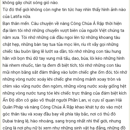
không gây chút sóng gió nào.
Từ đó thế giới không còn nghe tin tức hay nhìn thấy hình ảnh nào
của Latifa nữa.
Bạn thân mến. Câu chuyện về nàng Công Chúa Ả Rập thời hiện
đại làm tôi nhớ những chuyến vượt biên của người Việt chúng ta
năm xưa. Tôi nhớ những cái đầu ngoi lên từ những khoang tàu
chật hẹp, những bàn tay tua tủa mọc lên, ríu rít vẫy gọi những
chiếc tàu buôn lặng lẽ lướt xa dần; tôi nhớ những con tàu hung
hãn với bọn thú dữ tay vung mã tấu, dao, búa; lôi kéo những hình
hài nhem nhuốc, tàn tạ đem đi biệt tích; tôi nhớ những con tàu
mũi nhọn bằng sắt đâm thẳng vào lườn chiếc ghe ốm đói; tôi nhớ
những vòng nước xoáy khi chiếc ghe mỏng mảnh xoay tròn và
chìm vào vũng nước đen ngòm, những vòng nước xoáy giống hệt
những vòng nước tung tóe khi chiếc trực thăng của đám biệt kích
Ấn Độ dồn cô giáo võ thuật người Phần Lan, vị cựu sĩ quan Hải
Quân Pháp và nàng Công Chúa Ả Rập khao khát tự do vào một
góc thân tàu và xoay đầu bay về phía tây bắc, nơi có thủ đô
Dubai tráng lệ, hào nhoáng, sang trọng nhất nhì thế giới, nhưng
cũng là nơi phụ nữ bị xem như những sinh vật hạ đẳng, những đồ