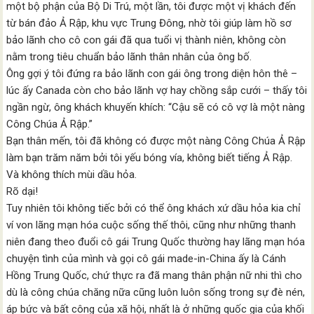
một bộ phận của Bộ Di Trú, một lần, tôi được một vị khách đến
từ bán đảo Ả Rập, khu vực Trung Đông, nhờ tôi giúp làm hồ sơ
bảo lãnh cho cô con gái đã qua tuổi vị thành niên, không còn
nằm trong tiêu chuẩn bảo lãnh thân nhân của ông bố.
Ông gợi ý tôi đứng ra bảo lãnh con gái ông trong diện hôn thê –
lúc ấy Canada còn cho bảo lãnh vợ hay chồng sắp cưới – thấy tôi
ngần ngừ, ông khách khuyến khích: “Cậu sẽ có cô vợ là một nàng
Công Chúa Ả Rập.”
Bạn thân mến, tôi đã không có được một nàng Công Chúa Ả Rập
làm bạn trăm năm bởi tôi yếu bóng vía, không biết tiếng Ả Rập.
Và không thích mùi dầu hỏa.
Rõ dại!
Tuy nhiên tôi không tiếc bởi có thể ông khách xứ dầu hỏa kia chỉ
ví von lãng mạn hóa cuộc sống thế thôi, cũng như những thanh
niên đang theo đuổi cô gái Trung Quốc thường hay lãng mạn hóa
chuyện tình của mình và gọi cô gái made-in-China ấy là Cánh
Hồng Trung Quốc, chứ thực ra đã mang thân phận nữ nhi thì cho
dù là công chúa chăng nữa cũng luôn luôn sống trong sự đè nén,
áp bức và bất công của xã hội, nhất là ở những quốc gia của khối