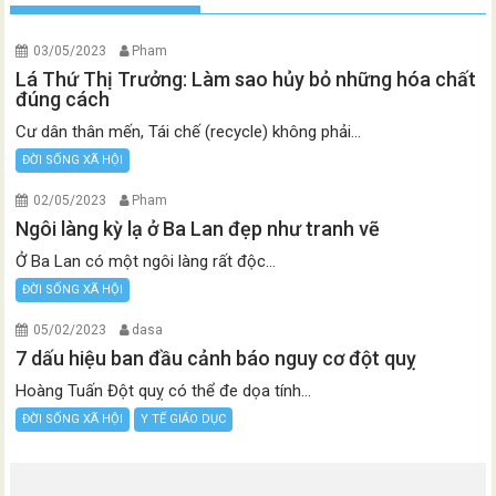
03/05/2023
Pham
Lá Thứ Thị Trưởng: Làm sao hủy bỏ những hóa chất
đúng cách
Cư dân thân mến, Tái chế (recycle) không phải...
ĐỜI SỐNG XÃ HỘI
02/05/2023
Pham
Ngôi làng kỳ lạ ở Ba Lan đẹp như tranh vẽ
Ở Ba Lan có một ngôi làng rất độc...
ĐỜI SỐNG XÃ HỘI
05/02/2023
dasa
7 dấu hiệu ban đầu cảnh báo nguy cơ đột quỵ
Hoàng Tuấn Đột quỵ có thể đe dọa tính...
ĐỜI SỐNG XÃ HỘI
Y TẾ GIÁO DỤC