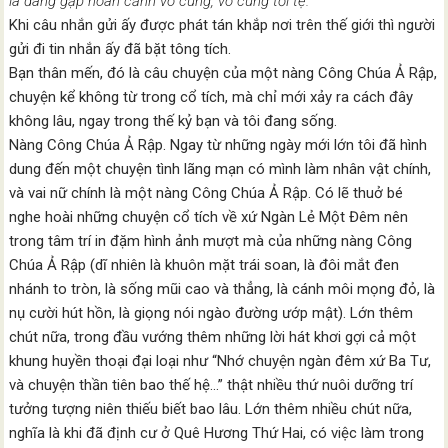
là đang gặp hoàn cảnh vô cùng, vô cùng tồi tệ.”
Khi câu nhắn gửi ấy được phát tán khắp nơi trên thế giới thì người
gửi đi tin nhắn ấy đã bặt tông tích.
Bạn thân mến, đó là câu chuyện của một nàng Công Chúa Ả Rập,
chuyện kể không từ trong cổ tích, mà chỉ mới xảy ra cách đây
không lâu, ngay trong thế kỷ bạn và tôi đang sống.
Nàng Công Chúa Ả Rập. Ngay từ những ngày mới lớn tôi đã hình
dung đến một chuyện tình lãng mạn có mình làm nhân vật chính,
và vai nữ chính là một nàng Công Chúa Ả Rập. Có lẽ thuở bé
nghe hoài những chuyện cổ tích về xứ Ngàn Lẻ Một Đêm nên
trong tâm trí in đặm hình ảnh mượt mà của những nàng Công
Chúa Ả Rập (dĩ nhiên là khuôn mặt trái soan, là đôi mắt đen
nhánh to tròn, là sống mũi cao và thẳng, là cánh môi mọng đỏ, là
nụ cười hút hồn, là giọng nói ngào đường ướp mật). Lớn thêm
chút nữa, trong đầu vướng thêm những lời hát khơi gợi cả một
khung huyền thoại đại loại như “Nhớ chuyện ngàn đêm xứ Ba Tư,
và chuyện thần tiên bao thế hệ…” thật nhiều thứ nuôi dưỡng trí
tưởng tượng niên thiếu biết bao lâu. Lớn thêm nhiều chút nữa,
nghĩa là khi đã định cư ở Quê Hương Thứ Hai, có việc làm trong