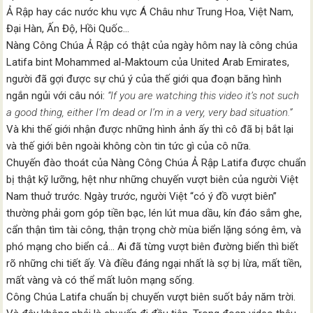
Ả Rập hay các nước khu vực Á Châu như Trung Hoa, Việt Nam,
Đại Hàn, Ấn Độ, Hồi Quốc…
Nàng Công Chúa Ả Rập có thật của ngày hôm nay là công chúa
Latifa bint Mohammed al-Maktoum của United Arab Emirates,
người đã gợi được sự chú ý của thế giới qua đoạn băng hình
ngắn ngủi với câu nói:
“If you are watching this video it’s not such
a good thing, either I’m dead or I’m in a very, very bad situation.”
Và khi thế giới nhận được những hình ảnh ấy thì cô đã bị bắt lại
và thế giới bên ngoài không còn tin tức gì của cô nữa.
Chuyến đào thoát của Nàng Công Chúa Ả Rập Latifa được chuẩn
bị thật kỹ lưỡng, hệt như những chuyến vượt biên của người Việt
Nam thuở trước. Ngày trước, người Việt “có ý đồ vượt biên”
thường phải gom góp tiền bạc, lén lút mua dầu, kín đáo sắm ghe,
cẩn thận tìm tài công, thận trọng chờ mùa biển lặng sóng êm, và
phó mạng cho biển cả… Ai đã từng vượt biên đường biển thì biết
rõ những chi tiết ấy. Và điều đáng ngại nhất là sợ bị lừa, mất tiền,
mất vàng và có thể mất luôn mạng sống.
Công Chúa Latifa chuẩn bị chuyến vượt biên suốt bảy năm trời.