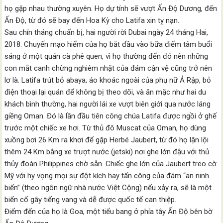
họ gặp nhau thường xuyên. Họ dự tính sẽ vượt Ấn Độ Dương, đến
Ấn Độ, từ đó sẽ bay đến Hoa Kỳ cho Latifa xin tỵ nạn.
Sau chín tháng chuẩn bị, hai người rời Dubai ngày 24 tháng Hai,
2018. Chuyến mạo hiểm của họ bắt đầu vào bữa điểm tâm buổi
sáng ở một quán cà phê quen, vì họ thường đến đó nên những
con mắt canh chừng nghiêm nhặt của đám cận vệ cũng trở nên
lơ là. Latifa trút bỏ abaya, áo khoác ngoài của phụ nữ Ả Rập, bỏ
điện thoại lại quán để không bị theo dõi, và ăn mặc như hai du
khách bình thường, hai người lái xe vượt biên giới qua nước láng
giềng Oman. Đó là lần đầu tiên công chúa Latifa được ngồi ở ghế
trước một chiếc xe hơi. Từ thủ đô Muscat của Oman, họ dùng
xuồng bơi 26 Km ra khơi để gặp Herbé Jaubert, từ đó họ lặn lội
thêm 24 Km bằng xe trượt nước (jetski) nơi ghe lớn đậu với thủ
thủy đoàn Philippines chờ sẵn. Chiếc ghe lớn của Jaubert treo cờ
Mỹ với hy vọng mọi sự đột kích hay tấn công của đám “an ninh
biển” (theo ngôn ngữ nhà nước Việt Cộng) nếu xảy ra, sẽ là một
biến cố gây tiếng vang và dễ được quốc tế can thiệp.
Điểm đến của họ là Goa, một tiểu bang ở phía tây Ấn Độ bên bờ