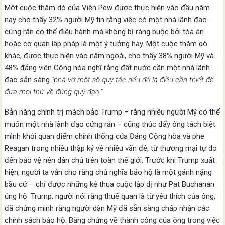
Một cuộc thăm dò của Viện Pew được thực hiện vào đầu năm
nay cho thấy 32% người Mỹ tin rằng việc có một nhà lãnh đạo
cứng rắn có thể điều hành mà không bị ràng buộc bởi tòa án
hoặc cơ quan lập pháp là một ý tưởng hay. Một cuộc thăm dò
khác, được thực hiện vào năm ngoái, cho thấy 38% người Mỹ và
48% đảng viên Cộng hòa nghĩ rằng đất nước cần một nhà lãnh
đạo sẵn sàng
“phá vỡ một số quy tắc nếu đó là điều cần thiết để
đưa mọi thứ về đúng quỹ đạo.”
Bản năng chính trị mách bảo Trump – rằng nhiều người Mỹ có thể
muốn một nhà lãnh đạo cứng rắn – cũng thúc đẩy ông tách biệt
mình khỏi quan điểm chính thống của Đảng Cộng hòa và phe
Reagan trong nhiều thập kỷ về nhiều vấn đề, từ thương mại tự do
đến bảo vệ nền dân chủ trên toàn thế giới. Trước khi Trump xuất
hiện, người ta vẫn cho rằng chủ nghĩa bảo hộ là một gánh nặng
bầu cử – chỉ được những kẻ thua cuộc lập dị như Pat Buchanan
ủng hộ. Trump, người nói rằng thuế quan là từ yêu thích của ông,
đã chứng minh rằng người dân Mỹ đã sẵn sàng chấp nhận các
chính sách bảo hộ. Bằng chứng về thành công của ông trong việc