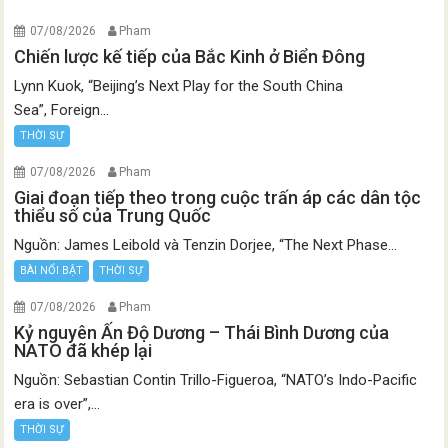
07/08/2026
Pham
Chiến lược kế tiếp của Bắc Kinh ở Biển Đông
Lynn Kuok, “Beijing’s Next Play for the South China
Sea”, Foreign...
THỜI SỰ
07/08/2026
Pham
Giai đoạn tiếp theo trong cuộc trấn áp các dân tộc
thiểu số của Trung Quốc
Nguồn: James Leibold và Tenzin Dorjee, “The Next Phase...
BÀI NỔI BẬT
THỜI SỰ
07/08/2026
Pham
Kỷ nguyên Ấn Độ Dương – Thái Bình Dương của
NATO đã khép lại
Nguồn: Sebastian Contin Trillo-Figueroa, “NATO’s Indo-Pacific
era is over”,...
THỜI SỰ