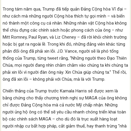
Trong tám năm qua, Trump đã tiếp quản Đảng Cộng hòa Vĩ đại –
như cách mà những người Cộng hòa thích tự gọi mình – và biến
nó thành một công cụ cá nhân. Những nhân vật Cộng hòa không
thể chịu đựng các chính sách hoặc phong cách của ông – như
Mitt Romney, Paul Ryan, và Liz Cheney – đã rời khỏi chính trường
hoặc bị gạt ra ngoài lề. Trong khi đó, những đảng viên khác từng
phản đối ông đã phải xin lỗi. J.D. Vance, người sẽ là phó tổng
thống của Trump, từng tweet rằng, “Những người theo Đạo Thiên
Chúa, mọi người đang nhìn chằm chằm vào chúng ta khi chúng ta
phải xin lỗi vì người đàn ông này. Xin Chúa giúp chúng ta.” Thế rồi,
ông đã xin lỗi – không phải với Chúa, mà là với Trump.
Chiến thắng của Trump trước Kamala Harris sẽ được xem là
bằng chứng cho thấy chương trình nghị sự MAGA của ông không
chỉ được Đảng Cộng hòa mà cả nước Mỹ chấp nhận. Những
người ủng hộ ông có thể sẽ yêu cầu nhanh chóng triển khai toàn
bộ các chính sách MAGA – cho dù đó là trục xuất hàng loạt
người nhập cư bất hợp pháp, cắt giảm thuế, hay thanh trừng “nhà