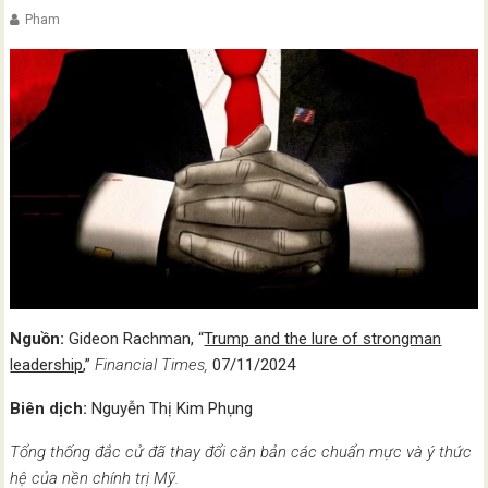
Pham
Nguồn:
Gideon Rachman, “
Trump and the lure of strongman
leadership
,”
Financial Times,
07/11/2024
Biên dịch:
Nguyễn Thị Kim Phụng
Tổng thống đắc cử đã thay đổi căn bản các chuẩn mực và ý thức
hệ của nền chính trị Mỹ.