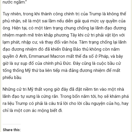
nước ngầm.”
Tuy nhiên, trong khi thành công chính trị của Trump là không thể
phủ nhận, sẽ là một sai lầm nếu diễn giải quá mức uy quyền của
ông. Hiện tại, có một tâm trạng chung chống lại lãnh đạo đương
nhiệm mạnh mẽ trên khắp phương Tây khi cử tri phải vật lộn với
lạm phát, nhập cư, và thay đổi văn hóa. Tâm trạng chống lại lãnh
đạo đương nhiệm đó đã khiến Đảng Bảo thủ không còn nắm
quyền ở Anh, Emmanuel Macron mất thế đa số ở Pháp, và bây
giờ là sự sụp đổ của chính phủ Đức. Đây cũng là cuộc bầu cử
tổng thống Mỹ thứ ba liên tiếp mà đảng đương nhiệm để mất
phiếu bầu.
Những cử tri Mỹ thất vọng giờ đây đã đặt niềm tin vào một nhà
lãnh đạo tự xưng là cứng rắn. Trong bốn năm tới, họ sẽ khám phá
ra liệu Trump có phải là câu trả lời cho lời cầu nguyện của họ, hay
chỉ là một cơn ác mộng biết đi.
Share this: