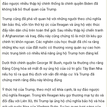
đảo ngược nhiều thập kỷ chính thống là chính quyền Biden đã
không bãi bỏ thuế quan của Trump.
Trump cũng đã phá vỡ quan hệ với những người theo chủ nghĩa
tân bảo thủ, vốn tôn thờ ký ức của Reagan và ủng hộ việc thúc
đẩy nền dân chủ trên toàn thế giới. Sau nhiều thập kỷ chiến tranh
ở Afghanistan và Iraq, điều này cũng chứng tỏ là một lời kêu gọi
chính trị khôn ngoan. Các nghiên cứu học thuật đã chỉ ra rằng
những khu vực của đất nước có thương vong quân sự cao hơn
mức trung bình có nhiều khả năng ủng hộ Trump hơn đáng kể.
Dưới thời chính quyền George W. Bush, người ta thường cho rằng
Đảng Cộng hòa sẽ mất đi sự ủng hộ của cử tri gốc Tây Ban Nha
nếu họ tỏ ra quá thù địch với vấn đề nhập cư. Và Trump đã
chứng minh rằng điều này không đúng.
Ý thức hệ của Trump, theo một số khía cạnh, là sự đảo ngược
chủ nghĩa Reagan. Trong khi Reagan kêu gọi thương mại tự do và
đối đầu với Liên Xô, thì Trump lại ủng hộ chủ nghĩa bảo hộ và hòa
giải với nước Nga của Vladimir Putin. Sự lạc quan tươi sáng của