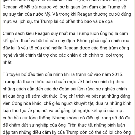
Reagan về Mỹ trái ngược với sự bi quan ảm đạm của Trump về
sự suy tàn của nước Mỹ. Và trong khi Reagan thường cư xử đúng
mực và lịch sự, thì Trump lại có phần thô bạo và đe dọa.
Chính sách kiểu Reagan duy nhất mà Trump luôn ủng hộ là cam
kết giảm thuế và bãi bỏ các quy định. Không phải ngẫu nhiên mà
đây lại là yếu tố của chủ nghĩa Reagan được các ông trùm công
nghệ và tài chính tài trợ cho các chiến dịch chính trị coi trọng
nhất.
Từ tuyên bố đầu tiên của mình khi ra tranh cử vào năm 2015,
Trump đã thách thức các chuẩn mực về hành vi chính trị theo
những cách dẫn đến các dự đoán sai lầm rằng sự nghiệp chính
trị của ông sẽ sớm kết thúc. Ông chỉ trích và bắt nạt những đảng
viên Cộng hòa khác, chế giễu người khuyết tật, đưa ra những bình
luận thô tục về phụ nữ, và cố gắng lật ngược kết quả của một
cuộc bầu cử tổng thống. Nhưng không có điều gì trong số đó đủ
để chấm dứt sự nghiệp của ông. Trên thực tế, những bình luận
đập tan những điều cấm kỵ của Trump còn có thể có lợi cho ông.