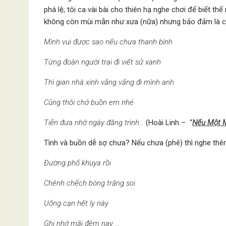
phá lệ, tôi ca vài bài cho thiên hạ nghe chơi để biết thế
không còn mùi mẫn như xưa (nữa) nhưng bảo đảm là c
Mình vui được sao nếu chưa thanh bình
Từng đoàn người trai đi viết sử xanh
Thì gian nhà xinh vắng vắng đi mình anh
Cũng thôi chớ buồn em nhé
Tiễn đưa nhớ ngày đăng trình…
(Hoài Linh – “
Nếu Một M
Tình và buồn dễ sợ chưa? Nếu chưa (phê) thì nghe thê
Đường phố khuya rồi
Chênh chếch bóng trăng soi
Uống cạn hết ly này
Ghi nhớ mãi đêm nay …