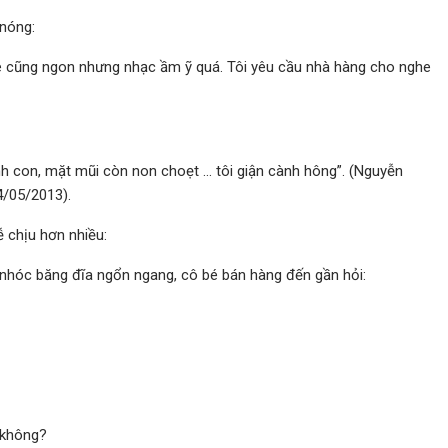
 nóng:
hê cũng ngon nhưng nhạc ầm ỹ quá. Tôi yêu cầu nhà hàng cho nghe
ranh con, mặt mũi còn non choẹt … tôi giận cành hông”. (Nguyễn
4/05/2013).
ễ chịu hơn nhiều:
 nhóc băng đĩa ngổn ngang, cô bé bán hàng đến gần hỏi:
 không?