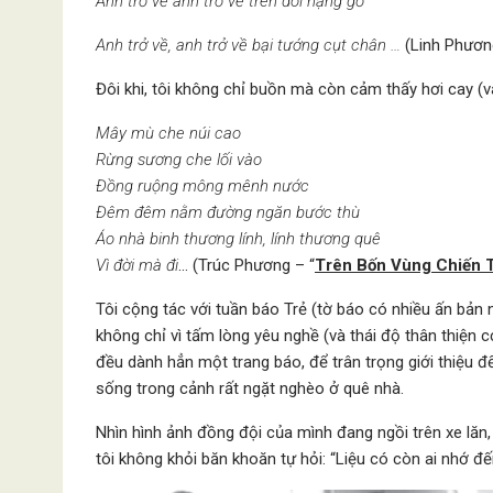
Anh trở về anh trở về trên đôi nạng gỗ
Anh trở về, anh trở về bại tướng cụt chân …
(Linh Phươn
Đôi khi, tôi không chỉ buồn mà còn cảm thấy hơi cay (v
Mây mù che núi cao
Rừng sương che lối vào
Đồng ruộng mông mênh nước
Đêm đêm nằm đường ngăn bước thù
Áo nhà binh thương lính, lính thương quê
Vì đời mà đi
… (Trúc Phương – “
Trên Bốn Vùng Chiến 
Tôi cộng tác với tuần báo Trẻ (tờ báo có nhiều ấn bản 
không chỉ vì tấm lòng yêu nghề (và thái độ thân thiện c
đều dành hẳn một trang báo, để trân trọng giới thiệu 
sống trong cảnh rất ngặt nghèo ở quê nhà.
Nhìn hình ảnh đồng đội của mình đang ngồi trên xe lăn,
tôi không khỏi băn khoăn tự hỏi: “Liệu có còn ai nhớ 