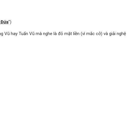
 Đứa
”)
ờng Vũ hay Tuấn Vũ mà nghe là đỏ mặt liền (vì mắc cở) và giải nghệ