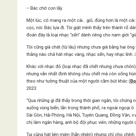
– Bác chờ con lấy.
Một lúc, cô mang ra một cái… giỏ, đúng hơn là một cái 
cọc, nói: Bác lựa đi. Tôi giật mình thấy trên thành rổ
đoán đây là loại nhạc “sến” dành riêng cho nam giới “g
Tôi cũng già chát (từ lâu) nhưng chưa già bằng hai ông v
thằng nào chả hát nhạc vàng, nhạc sến, hay nhạc lính.
Khác với nhạc đỏ (loại nhạc đã chết nhưng chưa chôn) 
nhưng vẫn nhất định không chịu chết mà còn sống hùng
theo như tường thuật của một người cầm bút khác (
Đo
2023:
“Qua những gì đã thấy trong thời gian ngắn, tôi chứng 
xuống vùng biển, lẫn trong thành phố, ra ngoài ngoại 
Sài Gòn, Hải Phòng, Hà Nội, Tuyên Quang, Đồng Văn, v.v…
chị làm ngân hàng, anh bộ đội phục viên, những người ca
Tui cũng hát liên miên (hẳn nhiên) nhưng chỉ cho chính