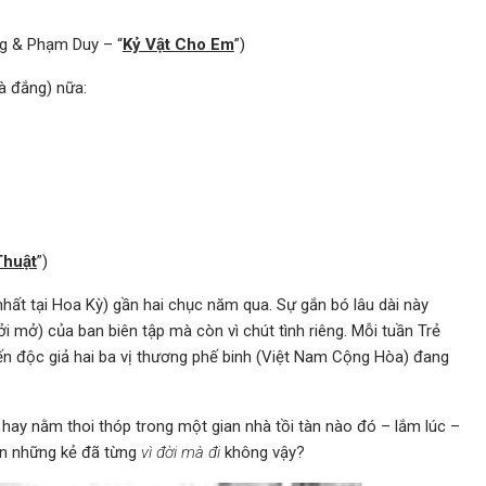
g & Phạm Duy – “
Kỷ Vật Cho Em
”)
à đắng) nữa:
Thuật
”)
nhất tại Hoa Kỳ) gần hai chục năm qua. Sự gắn bó lâu dài này
ởi mở) của ban biên tập mà còn vì chút tình riêng. Mỗi tuần Trẻ
đến độc giả hai ba vị thương phế binh (Việt Nam Cộng Hòa) đang
 hay nằm thoi thóp trong một gian nhà tồi tàn nào đó – lắm lúc –
đến những kẻ đã từng
vì đời mà đi
không vậy?