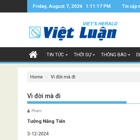
Skip
Friday, August 7, 2026
1:11:18 PM
Tin cập 
to
content
TIN TỨC
THỜI SỰ
THÔNG BÁO
D
Home
Vì đời mà đi
Vì đời mà đi
Pham
Tưởng Năng Tiến
3-12-2024