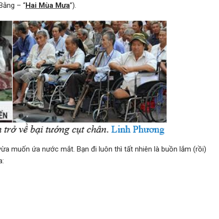
Bằng – “
Hai Mùa Mưa
”).
vừa muốn ứa nước mắt. Bạn đi luôn thì tất nhiên là buồn lắm (rồi)
a: