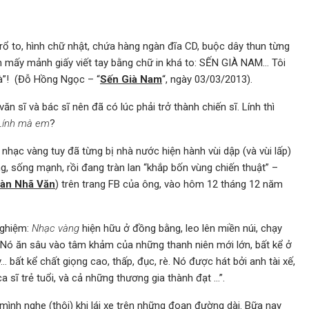
rổ to, hình chữ nhật, chứa hàng ngàn đĩa CD, buộc dây thun từng
 dán mấy mảnh giấy viết tay bằng chữ in khá to: SẾN GIÀ NAM… Tôi
ià”! (Đỗ Hồng Ngọc – “
Sến Già Nam
“, ngày 03/03/2013).
ăn sĩ và bác sĩ nên đã có lúc phải trở thành chiến sĩ. Lính thì
Lính mà em
?
nhạc vàng tuy đã từng bị nhà nước hiện hành vùi dập (và vùi lấp)
, sống mạnh, rồi đang tràn lan “khắp bốn vùng chiến thuật” –
àn Nhã Văn
) trên trang FB của ông, vào hôm 12 tháng 12 năm
nghiệm:
Nhạc vàng
hiện hữu ở đồng bằng, leo lên miền núi, chạy
ô. Nó ăn sâu vào tâm khảm của những thanh niên mới lớn, bất kể ở
 bất kể chất giọng cao, thấp, đục, rè. Nó được hát bởi anh tài xế,
 sĩ trẻ tuổi, và cả những thương gia thành đạt …”.
 mình nghe (thôi) khi lái xe trên những đoạn đường dài. Bữa nay