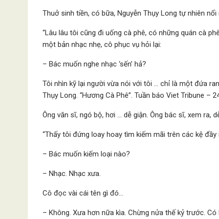
Thuở sinh tiền, có bữa, Nguyễn Thụy Long tự nhiên nổi
“Lâu lâu tôi cũng đi uống cà phê, có những quán cà p
một bản nhạc nhẹ, cô phục vụ hỏi lại:
– Bác muốn nghe nhạc ‘sến’ hả?
Tôi nhìn kỹ lại người vừa nói với tôi … chỉ là một đứa 
Thụy Long. “Hương Cà Phê”. Tuần báo Viet Tribune – 2
Ông văn sĩ, ngó bộ, hơi … dễ giận. Ông bác sĩ, xem ra, d
“Thấy tôi đứng loay hoay tìm kiếm mãi trên các kệ đầy
– Bác muốn kiếm loại nào?
– Nhạc. Nhạc xưa.
Cô đọc vài cái tên gì đó…
– Không. Xưa hơn nữa kìa. Chừng nửa thế kỷ trước. Có