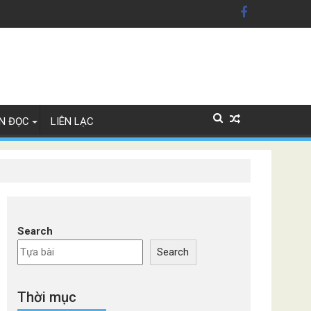
ỹ'
Lan
N ĐỌC
LIÊN LẠC
Search
Search
Thời mục