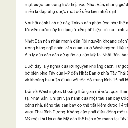
một cuộc tấn công trực tiếp vào Nhật Bản, nhưng giờ đ
miễn là đáp ứng được một số điều kiện nhất định.
Với bối cảnh lịch sử này, Tokyo nên phản ứng như thế
tới việc nước này lợi dụng “miễn phí” hiệp ước an ninh 
Nhật Bản nên nhấn mạnh đến “lời nguyền khoảng cách” 
trong hàng ngũ nhân viên quân sự ở Washington. Hiểu đ
địa lý của các căn cứ quân sự của Mỹ tại Nhật Bản, b
Dưới đây là ý nghĩa của lời nguyền khoảng cách. Từ gó
bờ biển phía Tây của Mỹ đến Nhật Bản ở phía Tây Thái
và khoảng hai tuần đi tàu với tốc độ trung bình 15 hải 
Đối với Washington, khoảng thời gian để vượt qua Thá
tại Nhật Bản. Chi phí vận hành của một tàu sân bay ướ
cảng nhà, riêng tàu sân bay có thể tiết kiệm được 14 triệ
vượt Thái Bình Dương. Không cần phải điều động một t
Mỹ mỗi khi Hải quân Mỹ cần thể hiện sức mạnh tại Tây 