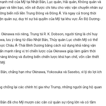
 mạnh mẽ của Mỹ tại Nhật Bản, Lục quân, Hải quân, Không quân và
 gian và tiền bạc, vốn sẽ được chi tiêu cho việc vận chuyển nhân sự
ờng biển nối liền Trung Đông và Đông Á. Và ngay cả trong thời
diện quân sự, duy trì sự bá quyền của Mỹ tại khu vực Ấn Độ Dương-
i Okinawa nói riêng, Trung tá R. K. Dobson, người từng là chỉ huy
wa, lưu ý rằng từ đảo Nhật Bản, Thủy quân Lục chiến Mỹ có thể
u vực Châu Á-Thái Bình Dương bằng cách sử dụng khả năng vận
 mạnh rằng vị trí chiến lược của Okinawa giúp làm giảm thời
hàng không và đường biển chiến lược khá hạn chế, vốn cần thiết
 Mỹ.
 Bản, chẳng hạn như Okinawa, Yokosuka và Sasebo, vì lý do lợi ích
g chống lại các chính trị gia như Trump, những người ủng hộ quan
t Bản đã cho Mỹ mượn các căn cứ quân sự rộng lớn và có tầm