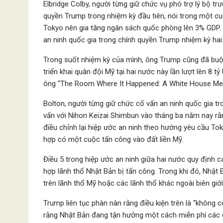
Elbridge Colby, người từng giữ chức vụ phó trợ lý bộ tr
quyền Trump trong nhiệm kỳ đầu tiên, nói trong một c
Tokyo nên gia tăng ngân sách quốc phòng lên 3% GDP. C
an ninh quốc gia trong chính quyền Trump nhiệm kỳ hai
Trong suốt nhiệm kỳ của mình, ông Trump cũng đã buộ
triển khai quân đội Mỹ tại hai nước này lần lượt lên 8 
ông “The Room Where It Happened: A White House Me
Bolton, người từng giữ chức cố vấn an ninh quốc gia 
vấn với Nihon Keizai Shimbun vào tháng ba năm nay rằn
điều chỉnh lại hiệp ước an ninh theo hướng yêu cầu To
hợp có một cuộc tấn công vào đất liền Mỹ.
Điều 5 trong hiệp ước an ninh giữa hai nước quy định 
hợp lãnh thổ Nhật Bản bị tấn công. Trong khi đó, Nhật
trên lãnh thổ Mỹ hoặc các lãnh thổ khác ngoài biên giớ
Trump liên tục phàn nàn rằng điều kiện trên là “không 
rằng Nhật Bản đang tận hưởng một cách miễn phí các 