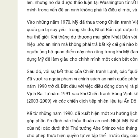
lên, nhưng nó đã được thảo luận tại Washington từ rất
mình trong vấn đề an ninh không phải là điều gì mới, 
Vào những năm 1970, Mỹ đã thua trong Chiến tranh Vi
quốc gia bị suy yếu. Trong khi đó, Nhật Bản đạt được t
hai thế giới. Khi thặng dư thương mại giữa Nhật Bản vớ
hiệp ước an ninh mà không phải trả bất kỳ cái giá nào 
người ủng hộ quan điểm này cho rằng trong khi Mỹ đang
dụng Mỹ để làm giàu cho chính mình một cách bất côn
Sau đó, với sự kết thúc của Chiến tranh Lạnh, các “quố
đã vượt ra ngoài phạm vi chính sách an ninh quốc phò
năm 1990 trở đi. Bắt đầu với việc điều động đơn vị r
Vịnh Ba Tư năm 1991 sau khi Chiến tranh Vùng Vịnh kết
(2003-2009) và các chiến dịch tiếp nhiên liệu tại Ấn Đ
Kể từ những năm 1990, đã xuất hiện một xu hướng lịch
góp phần ổn định các thỏa thuận an ninh Nhật-Mỹ. Nhữ
của nội các dưới thời Thủ tướng Abe Shinzo vào tháng
cho phép thực hiện quyền tự vệ tập thể. Trước đây, các