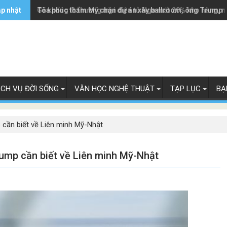
ập nhật
Tòa phúc thẩm Mỹ chặn dự án xây ballroom, ông Trump 
Gã khổng lồ thương mại điện tử Nga mất 20% kho hàng, n
ỊCH VỤ ĐỜI SỐNG
VĂN HỌC NGHỆ THUẬT
TẠP LỤC
BẠ
 cần biết về Liên minh Mỹ-Nhật
ump cần biết về Liên minh Mỹ-Nhật