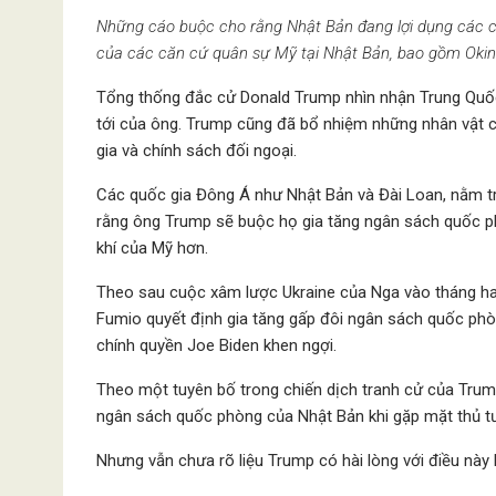
Những cáo buộc cho rằng Nhật Bản đang lợi dụng các cam
của các căn cứ quân sự Mỹ tại Nhật Bản, bao gồm Oki
Tổng thống đắc cử Donald Trump nhìn nhận Trung Quốc 
tới của ông. Trump cũng đã bổ nhiệm những nhân vật ch
gia và chính sách đối ngoại.
Các quốc gia Đông Á như Nhật Bản và Đài Loan, nằm tr
rằng ông Trump sẽ buộc họ gia tăng ngân sách quốc phò
khí của Mỹ hơn.
Theo sau cuộc xâm lược Ukraine của Nga vào tháng ha
Fumio quyết định gia tăng gấp đôi ngân sách quốc ph
chính quyền Joe Biden khen ngợi.
Theo một tuyên bố trong chiến dịch tranh cử của Trum
ngân sách quốc phòng của Nhật Bản khi gặp mặt thủ t
Nhưng vẫn chưa rõ liệu Trump có hài lòng với điều này