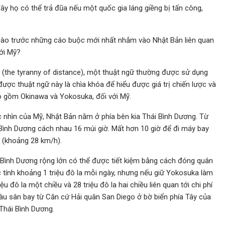
ây họ có thể trả đũa nếu một quốc gia láng giềng bị tấn công,
 nào trước những cáo buộc mới nhất nhắm vào Nhật Bản liên quan
với Mỹ?
(the tyranny of distance), một thuật ngữ thường được sử dụng
ược thuật ngữ này là chìa khóa để hiểu được giá trị chiến lược và
ao gồm Okinawa và Yokosuka, đối với Mỹ.
c nhìn của Mỹ, Nhật Bản nằm ở phía bên kia Thái Bình Dương. Từ
 Bình Dương cách nhau 16 múi giờ. Mất hơn 10 giờ để đi máy bay
lý (khoảng 28 km/h).
i Bình Dương rộng lớn có thể được tiết kiệm bằng cách đóng quân
c tính khoảng 1 triệu đô la mỗi ngày, nhưng nếu giữ Yokosuka làm
u đô la một chiều và 28 triệu đô la hai chiều liên quan tới chi phí
àu sân bay từ Căn cứ Hải quân San Diego ở bờ biển phía Tây của
Thái Bình Dương.