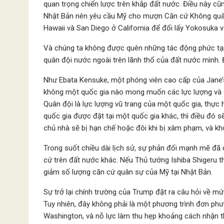
quan trọng chiến lược trên khắp đất nước. Điều này cũ
Nhật Bản nên yêu cầu Mỹ cho mượn Căn cứ Không quâ
Hawaii và San Diego ở California để đổi lấy Yokosuka 
Và chúng ta không được quên những tác động phức tạp t
quân đội nước ngoài trên lãnh thổ của đất nước mình.
Như Ebata Kensuke, một phóng viên cao cấp của Jane’s
không một quốc gia nào mong muốn các lực lượng và c
Quân đội là lực lượng vũ trang của một quốc gia, thực 
quốc gia được đặt tại một quốc gia khác, thì điều đó 
chủ nhà sẽ bị hạn chế hoặc đôi khi bị xâm phạm, và khô
Trong suốt chiều dài lịch sử, sự phản đối mạnh mẽ đã 
cứ trên đất nước khác. Nếu Thủ tướng Ishiba Shigeru t
giảm số lượng căn cứ quân sự của Mỹ tại Nhật Bản.
Sự trở lại chính trường của Trump đặt ra câu hỏi về m
Tuy nhiên, đây không phải là một phương trình đơn phươ
Washington, và nỗ lực làm thu hẹp khoảng cách nhận t