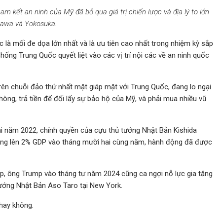
 kết an ninh của Mỹ đã bỏ qua giá trị chiến lược và địa lý to lớn
nawa và Yokosuka.
là mối đe dọa lớn nhất và là ưu tiên cao nhất trong nhiệm kỳ sắp
ống Trung Quốc quyết liệt vào các vị trí nội các về an ninh quốc
ên chuỗi đảo thứ nhất mặt giáp mặt với Trung Quốc, đang lo ngại
ng, trả tiền để đối lấy sự bảo hộ của Mỹ, và phải mua nhiều vũ
i năm 2022, chính quyền của cựu thủ tướng Nhật Bản Kishida
òng lên 2% GDP vào tháng mười hai cùng năm, hành động đã được
p, ông Trump vào tháng tư năm 2024 cũng ca ngợi nỗ lực gia tăng
ướng Nhật Bản Aso Taro tại New York.
 hay không.