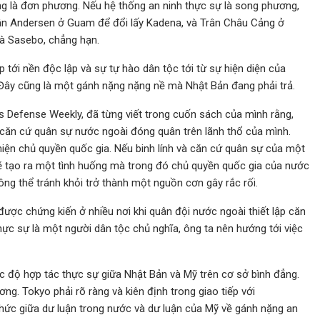
ng là đơn phương. Nếu hệ thống an ninh thực sự là song phương,
n Andersen ở Guam để đổi lấy Kadena, và Trân Châu Cảng ở
và Sasebo, chẳng hạn.
ới nền độc lập và sự tự hào dân tộc tới từ sự hiện diện của
 Đây cũng là một gánh nặng nặng nề mà Nhật Bản đang phải trả.
 Defense Weekly, đã từng viết trong cuốn sách của mình rằng,
ăn cứ quân sự nước ngoài đóng quân trên lãnh thổ của mình.
hiện chủ quyền quốc gia. Nếu binh lính và căn cứ quân sự của một
sẽ tạo ra một tình huống mà trong đó chủ quyền quốc gia của nước
ng thể tránh khỏi trở thành một nguồn cơn gây rắc rối.
được chứng kiến ở nhiều nơi khi quân đội nước ngoài thiết lập căn
hực sự là một người dân tộc chủ nghĩa, ông ta nên hướng tới việc
ức độ hợp tác thực sự giữa Nhật Bản và Mỹ trên cơ sở bình đẳng.
ng. Tokyo phải rõ ràng và kiên định trong giao tiếp với
hức giữa dư luận trong nước và dư luận của Mỹ về gánh nặng an