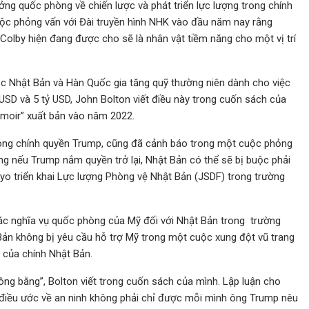
ưởng quốc phòng về chiến lược và phát triển lực lượng trong chính
uộc phỏng vấn với Đài truyền hình NHK vào đầu năm nay rằng
olby hiện đang được cho sẽ là nhân vật tiềm năng cho một vị trí
.
c Nhật Bản và Hàn Quốc gia tăng quỹ thường niên dành cho việc
tỷ USD và 5 tỷ USD, John Bolton viết điều này trong cuốn sách của
moir” xuất bản vào năm 2022.
trong chính quyền Trump, cũng đã cảnh báo trong một cuộc phỏng
g nếu Trump nắm quyền trở lại, Nhật Bản có thể sẽ bị buộc phải
kyo triển khai Lực lượng Phòng vệ Nhật Bản (JSDF) trong trường
các nghĩa vụ quốc phòng của Mỹ đối với Nhật Bản trong trường
 Bản không bị yêu cầu hỗ trợ Mỹ trong một cuộc xung đột vũ trang
i của chính Nhật Bản.
công bằng”, Bolton viết trong cuốn sách của mình. Lập luận cho
điều ước về an ninh không phải chỉ được mỗi mình ông Trump nêu