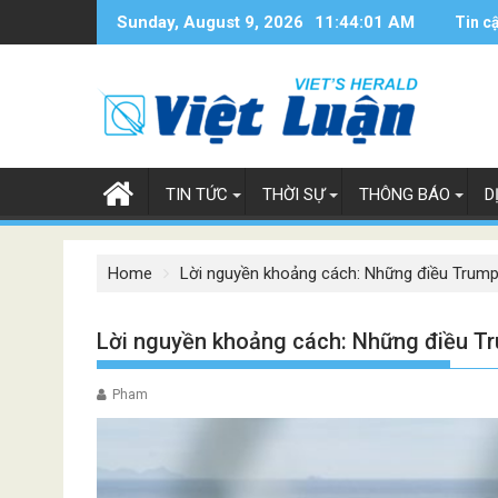
Skip
Sunday, August 9, 2026
11:44:02 AM
Tin c
to
content
TIN TỨC
THỜI SỰ
THÔNG BÁO
D
Home
Lời nguyền khoảng cách: Những điều Trump
Lời nguyền khoảng cách: Những điều Tr
Pham