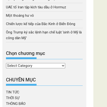
UAE tố Iran tập kích tàu dầu ở Hormuz
Một thoáng hư vô
Chiến lược kế tiếp của Bắc Kinh ở Biển Đông
Ông Trump ký sắc lệnh hạn chế luật ‘sinh ở Mỹ là
công dân Mỹ’
Chọn chương mục
Chọn
chương
mục
CHUYÊN MỤC
TIN TỨC
THỜI SỰ
THÔNG BÁO