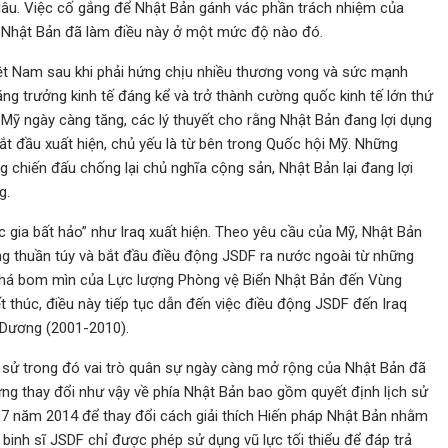
 lâu. Việc cố gắng để Nhật Bản gánh vác phần trách nhiệm của
và Nhật Bản đã làm điều này ở một mức độ nào đó.
ệt Nam sau khi phải hứng chịu nhiều thương vong và sức mạnh
ăng trưởng kinh tế đáng kể và trở thành cường quốc kinh tế lớn thứ
i Mỹ ngày càng tăng, các lý thuyết cho rằng Nhật Bản đang lợi dụng
bắt đầu xuất hiện, chủ yếu là từ bên trong Quốc hội Mỹ. Những
 chiến đấu chống lại chủ nghĩa cộng sản, Nhật Bản lại đang lợi
g.
c gia bất hảo” như Iraq xuất hiện. Theo yêu cầu của Mỹ, Nhật Bản
ng thuần túy và bắt đầu điều động JSDF ra nước ngoài từ những
à phá bom mìn của Lực lượng Phòng vệ Biển Nhật Bản đến Vùng
 thúc, điều này tiếp tục dẫn đến việc điều động JSDF đến Iraq
ộ Dương (2001-2010).
 sử trong đó vai trò quân sự ngày càng mở rộng của Nhật Bản đã
ng thay đổi như vậy về phía Nhật Bản bao gồm quyết định lịch sử
 7 năm 2014 để thay đổi cách giải thích Hiến pháp Nhật Bản nhằm
 binh sĩ JSDF chỉ được phép sử dụng vũ lực tối thiểu để đáp trả