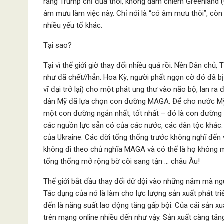
rằng Trump chỉ đùa thôi, không dám chiếm Greenland (G
âm mưu làm việc này. Chỉ nói là “có âm mưu thôi”, cò
nhiều yếu tố khác.
Tại sao?
Tại vì thế giới giờ thay đổi nhiều quá rồi. Nền Dân chủ
như đã chết//hẳn. Hoa Kỳ, người phất ngọn cờ đó đã
vĩ đại trở lại) cho một phát ung thư vào não bộ, lan ra đ
dân Mỹ đã lựa chọn con đường MAGA. Để cho nước Mỹ m
một con đường ngắn nhất, tốt nhất – đó là con đường 
các nguồn lực sẵn có của các nước, các dân tộc khác.
của Ukraine. Các đời tổng thống trước không nghĩ đến
không đi theo chủ nghĩa MAGA và có thể là họ không 
tổng thống mở rộng bờ cõi sang tận … châu Âu!
Thế giới bắt đầu thay đổi dữ dội vào những năm mà ng
Tác dụng của nó là làm cho lực lượng sản xuất phát tri
đến là năng suất lao động tăng gấp bội. Của cải sản xuấ
trên mạng online nhiều đến như vậy. Sản xuất càng tăng