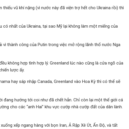
hiếu vũ khí nặng (vì nước này đã viện trợ hết cho Ukraina rồi) thì
àu có nhất của Ukraina, tại sao Mỹ lại không làm một miếng của
ải vì thành công của Putin trong việc mở rộng lãnh thổ nước Nga
ều không hợp tình hợp lý. Greenland lúc nào cũng là cửa ngõ của
chiến lược ấy.
nama hay sáp nhập Canada, Greenland vào Hoa Kỳ thì có thể sẽ
ời đang hướng tới coi như đã chết hẳn. Chỉ còn lại một thế giới cá
ường cho các “anh Hai” khu vực cướp nhà cướp đất của dân lành.
h xuống xếp ngang hàng với bọn Iran, Ả Rập Xê Út, Ấn Độ, và tất