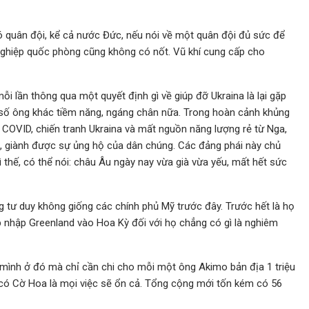
 quân đội, kể cả nước Đức, nếu nói về một quân đội đủ sức để
nghiệp quốc phòng cũng không có nốt. Vũ khí cung cấp cho
mỗi lần thông qua một quyết định gì về giúp đỡ Ukraina là lại gặp
t số ông khác tiềm năng, ngáng chân nữa. Trong hoàn cảnh khủng
h COVID, chiến tranh Ukraina và mất nguồn năng lượng rẻ từ Nga,
, giành được sự ủng hộ của dân chúng. Các đảng phái này chủ
Vì thế, có thể nói: châu Âu ngày nay vừa già vừa yếu, mất hết sức
g tư duy không giống các chính phủ Mỹ trước đây. Trước hết là họ
sáp nhập Greenland vào Hoa Kỳ đối với họ chẳng có gì là nghiêm
mình ở đó mà chỉ cần chi cho mỗi một ông Akimo bản địa 1 triệu
 có Cờ Hoa là mọi việc sẽ ổn cả. Tổng cộng mới tốn kém có 56