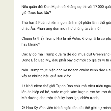
Nếu quân đội Đan Mạch có kháng cự thì với 17.000 quân t
giữ được bao lâu?
Thứ hai là Putin chiếm ngon lành một phần lãnh thổ gi
châu Âu. Phản ứng domino như chúng ta vẫn nói!
Chúng ta thấy Trump khá là nể Putin, không rõ là có ph
hay không?
Các lý do mà Trump đưa ra để đòi mua đứt Greenland đ
Đông Bắc Bắc Mỹ, đâu phải bây giờ mới có giá trị vị trí 
Nếu Trump thực hiện các kế hoạch chiếm kênh đào Pa
xảy ra những hậu quả sau đây:
1/
Khái niệm thế giới Tự do Dân chủ, mà triệu triệu ngư
lớn ăn hiếp cá bé, nước mạnh xâm lược nước bé, mở đ
Mở đường cho một thời kỳ loạn lạc, chiến tranh;
2/
Hoa Kỳ vĩnh viễn từ bỏ ngôi dẫn dắt thế giới, tự mìn