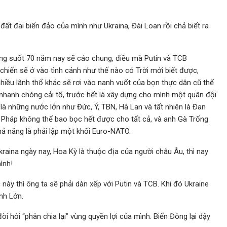
ất đai biển đảo của mình như Ukraina, Đài Loan rồi chả biết ra
g suốt 70 năm nay sẽ cáo chung, điều mà Putin và TCB
chiến sẽ ở vào tình cảnh như thế nào có Trời mới biết được,
hiều lãnh thổ khác sẽ rơi vào nanh vuốt của bọn thực dân cũ thế
nhanh chóng cải tổ, trước hết là xây dựng cho mình một quân đội
là những nước lớn như Đức, Ý, TBN, Hà Lan và tất nhiên là Đan
 Pháp không thể bao bọc hết được cho tất cả, và anh Gà Trống
hả năng là phải lập một khối Euro-NATO.
kraina ngày nay, Hoa Kỳ là thuộc địa của người châu Âu, thì nay
ình!
 này thì ông ta sẽ phải dàn xếp với Putin và TCB. Khi đó Ukraine
nh Lớn.
hỏi “phân chia lại” vùng quyền lợi của mình. Biển Đông lại dậy