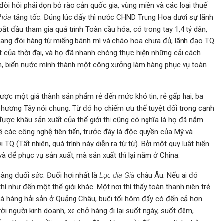
òi hỏi phải dọn bỏ rào cản quốc gia, vùng miền và các loại thuế
 hóa
tăng tốc. Đúng lúc đấy thì nước CHND Trung Hoa dưới sự lãnh
 bắt đầu tham gia quá trình Toàn cầu hóa, có trong tay 1,4 tỷ dân,
 đang đói hàng từ miếng bánh mì và cháo hoa chưa đủ, lãnh đạo TQ
của thời đại, và họ đã nhanh chóng thực hiện những cải cách
ản, biến nước mình thành một công xưởng làm hàng phục vụ toàn
được một giá thành sản phẩm rẻ đến mức khó tin, rẻ gấp hai, ba
phương Tây nói chung. Từ đó họ chiếm ưu thế tuyệt đối trong cạnh
 được khâu sản xuất của thế giới thì cũng có nghĩa là họ đã nắm
ề các công nghệ tiên tiến, trước đây là độc quyền của Mỹ và
Q (Tất nhiên, quá trình này diễn ra từ từ). Bởi một quy luật hiển
 và để phục vụ sản xuất, mà sản xuất thì lại nằm ở China.
ng đuối sức. Đuối hơi nhất là
Lục địa Già
châu Âu. Nếu ai đó
như đến một thế giới khác. Một nơi thì thấy toàn thanh niên trẻ
 hàng hải sản ở Quảng Châu, buổi tối hôm đấy có đến cả hơn
i người kinh doanh, xe chở hàng đi lại suốt ngày, suốt đêm,