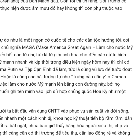
rønland) của Đan Mạch đâu. Còn tôi thì tin rằng: Đội Trump có
n thực hiện được âm mưu đó hay không thì còn phụ thuộc vào
, Tự do như là một ngọn cờ quốc tế cho các dân tộc hướng tới, coi
 bị chủ nghĩa MAGA (Make America Great Again – Làm cho nước Mỹ
ến hết các tứ chi, tức là từ giới tinh hoa cho đến các cử tri bình
ạnh nhanh và kịp thời trong điều kiện ngày hôm nay thì chỉ có
mà Putin và Tập Cận Bình đã làm, tức là dùng vũ lực để tước đoạt
 Hoặc là dùng các bài tương tự như “Trưng cầu dân ý” ở Crimea
 việc làm cho nước Mỹ mạnh lên bằng con đường này, bởi họ
muốn ghi tên mình vào lịch sử hợp chủng quốc Hoa Kỳ như một
ười ta bắt đầu vận dụng CNTT vào phục vụ sản xuất và đời sống.
ển nhanh một cách kinh dị, khoa học kỹ thuật tiến bộ rầm rầm, dẫn
t ra bát ngát, chưa bao giờ thấy hàng hóa ngoài siêu thị, chợ và
 thì càng cần có thị trường để tiêu thụ, cần lao động rẻ và không