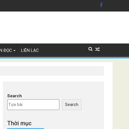
n Mỹ'
ây Lan
N ĐỌC
LIÊN LẠC
Search
Search
Thời mục