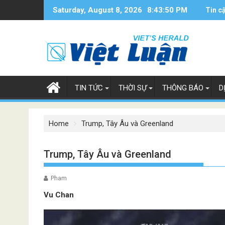
Skip
Saturday, August 8, 2026
8:43:51 PM
Tin c
to
content
TIN TỨC
THỜI SỰ
THÔNG BÁO
D
Home
Trump, Tây Âu và Greenland
Trump, Tây Âu và Greenland
Pham
Vu Chan