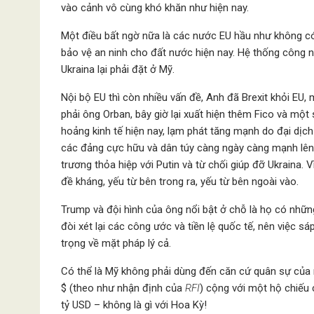
vào cảnh vô cùng khó khăn như hiện nay.
Một điều bất ngờ nữa là các nước EU hầu như không có
bảo vệ an ninh cho đất nước hiện nay. Hệ thống công 
Ukraina lại phải đặt ở Mỹ.
Nội bộ EU thì còn nhiều vấn đề, Anh đã Brexit khỏi EU, 
phải ông Orban, bây giờ lại xuất hiện thêm Fico và mộ
hoảng kinh tế hiện nay, lạm phát tăng mạnh do đại dịc
các đảng cực hữu và dân túy càng ngày càng mạnh lên
trương thỏa hiệp với Putin và từ chối giúp đỡ Ukraina. 
đề kháng, yếu từ bên trong ra, yếu từ bên ngoài vào.
Trump và đội hình của ông nổi bật ở chỗ là họ có nhữn
đòi xét lại các công ước và tiền lệ quốc tế, nên việc 
trọng về mặt pháp lý cả.
Có thể là Mỹ không phải dùng đến căn cứ quân sự của 
$ (theo như nhận định của
RFI
) cộng với một hộ chiếu
tỷ USD – không là gì với Hoa Kỳ!