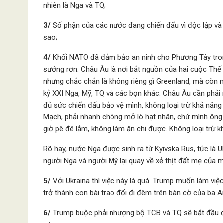
nhiên là Nga và TQ;
3/
Số phận của các nước đang chiến đấu vì độc lập và đ
sao;
4/
Khối NATO đã đảm bảo an ninh cho Phương Tây tron
sướng rơn. Châu Âu là nơi bắt nguồn của hai cuộc Thế 
nhưng chắc chắn là không riêng gì Greenland, mà còn n
kỷ XXI Nga, Mỹ, TQ và các bọn khác. Châu Âu cần phải 
đủ sức chiến đấu bảo vệ mình, không loại trừ khả năng 
Mạch, phải nhanh chóng mở lò hạt nhân, chứ mình ông
giờ pê đê lắm, không làm ăn chi được. Không loại trừ k
Rõ hay, nước Nga được sinh ra từ Kyivska Rus, tức là U
người Nga và người Mỹ lại quay về xẻ thịt đất mẹ của m
5/
Với Ukraina thì việc này là quá. Trump muốn làm việc
trở thành con bài trao đổi đi đêm trên bàn cờ của ba A
6/
Trump buộc phải nhượng bộ TCB và TQ sẽ bắt đầu đòi 