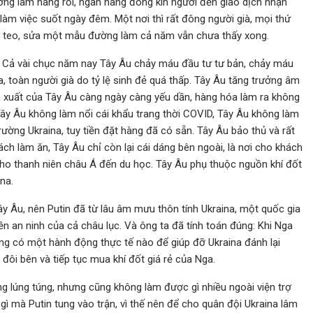
ởng làm hàng rồi, ngân hàng đông kín người đến giao dịch nhận
 làm việc suốt ngày đêm. Một nơi thì rất đông người già, mọi thứ
anh teo, sửa một mẫu đường làm cả năm vẫn chưa thấy xong.
. Cả vài chục năm nay Tây Âu chảy máu đầu tư tư bản, chảy máu
, toàn người già do tỷ lệ sinh đẻ quá thấp. Tây Âu tăng trưởng âm
xuất của Tây Âu càng ngày càng yếu dần, hàng hóa làm ra không
. Tây Âu không làm nổi cái khẩu trang thời COVID, Tây Âu không làm
rường Ukraina, tuy tiền đặt hàng đã có sẵn. Tây Âu bảo thủ và rất
ách làm ăn, Tây Âu chỉ còn lại cái dáng bên ngoài, là nơi cho khách
c cho thanh niên châu Á đến du học. Tây Âu phụ thuộc nguồn khí đốt
na.
y Âu, nên Putin đã từ lâu âm mưu thôn tính Ukraina, một quốc gia
nền an ninh của cả châu lục. Và ông ta đã tính toán đúng: Khi Nga
g có một hành động thực tế nào để giúp đỡ Ukraina đánh lại
đôi bên và tiếp tục mua khí đốt giá rẻ của Nga.
ng lúng túng, nhưng cũng không làm được gì nhiều ngoài viện trợ
g gì mà Putin tung vào trận, vì thế nên để cho quân đội Ukraina lâm