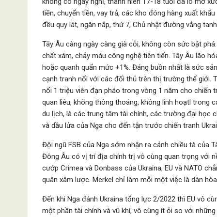
không có ngày nghỉ, thanh niên 17-18 tuổi đã lo mở xư
tiền, chuyển tiền, vay trả, các kho đóng hàng xuất khẩu
đều quy lát, ngăn nắp, thứ 7, Chủ nhật đường vắng t
Tây Âu càng ngày càng già cỗi, không còn sức bật phá
chất xám, chảy máu công nghệ tiên tiến. Tây Âu lão hóa
hoặc quanh quẩn mức +1%. Đáng buồn nhất là sức sản 
cạnh tranh nổi với các đối thủ trên thị trường thế giới
nổi 1 triệu viên đạn pháo trong vòng 1 năm cho chiến t
quan liêu, không thông thoáng, không linh hoạtl trong c
du lịch, là các trung tâm tài chính, các trường đại họ
và dầu lửa của Nga cho đến tận trước chiến tranh Ukrai
Đội ngũ FSB của Nga sớm nhận ra cảnh chiều tà của Tâ
Đông Âu có vị trí địa chính trị vô cùng quan trọng với 
cướp Crimea và Donbass của Ukraina, EU và NATO chẳn
quân xâm lược. Merkel chỉ làm mỗi một việc là dàn hòa 
Đến khi Nga đánh Ukraina tổng lực 2/2022 thì EU vô cù
một phần tài chính và vũ khí, vô cùng ít ỏi so với nhữn