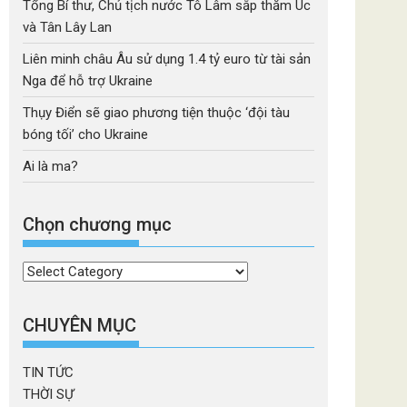
Tổng Bí thư, Chủ tịch nước Tô Lâm sắp thăm Úc
và Tân Lây Lan
Liên minh châu Âu sử dụng 1.4 tỷ euro từ tài sản
Nga để hỗ trợ Ukraine
Thụy Điển sẽ giao phương tiện thuộc ‘đội tàu
bóng tối’ cho Ukraine
Ai là ma?
Chọn chương mục
Chọn
chương
mục
CHUYÊN MỤC
TIN TỨC
THỜI SỰ