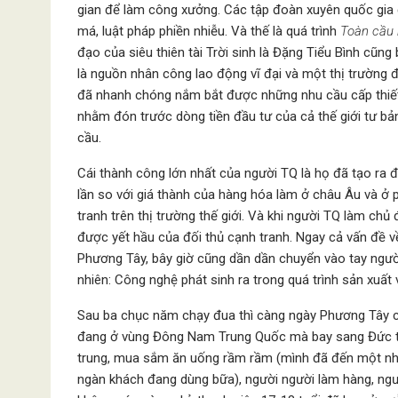
gian để làm công xưởng. Các tập đoàn xuyên quốc gia đ
má, luật pháp phiền nhiễu. Và thế là quá trình
Toàn cầu
đạo của siêu thiên tài Trời sinh là Đặng Tiểu Bình cũng
là nguồn nhân công lao động vĩ đại và một thị trường
đã nhanh chóng nắm bắt được những nhu cầu cấp thiết 
nhằm đón trước dòng tiền đầu tư của cả thế giới tư b
cầu.
Cái thành công lớn nhất của người TQ là họ đã tạo ra 
lần so với giá thành của hàng hóa làm ở châu Âu và ở 
tranh trên thị trường thế giới. Và khi người TQ làm chủ
được yết hầu của đối thủ cạnh tranh. Ngay cả vấn đề v
Phương Tây, bây giờ cũng dần dần chuyển vào tay người T
nhiên: Công nghệ phát sinh ra trong quá trình sản xuất
Sau ba chục năm chạy đua thì càng ngày Phương Tây cà
đang ở vùng Đông Nam Trung Quốc mà bay sang Đức thì 
trung, mua sắm ăn uống rầm rầm (mình đã đến một nhà
ngàn khách đang dùng bữa), người người làm hàng, ngườ