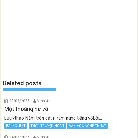
Related posts
08/08/2026
Minh Anh
Một thoáng hư vô
Luulythao Nằm trên cát rì rầm nghe tiếng vỗLời...
BÀI NỔI BẬT
THƠ - TRUYỆN NGẮN
VĂN HỌC NGHỆ THUẬT
04/08/2026
Minh Anh