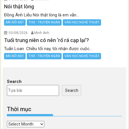
Nói thật lòng
Đồng Ánh Liễu Nói thật lòng là em vẫn...
BÀI NỔI BẬT
THƠ - TRUYỆN NGẮN
VĂN HỌC NGHỆ THUẬT
03/08/2026
Minh Anh
Tuổi trung niên có nên ‘rổ rá cạp lại’?
Tuấn Loan Chiều tối nay, tôi nhận được cuộc...
BÀI NỔI BẬT
THƠ - TRUYỆN NGẮN
VĂN HỌC NGHỆ THUẬT
Search
Search
Thời mục
Thời