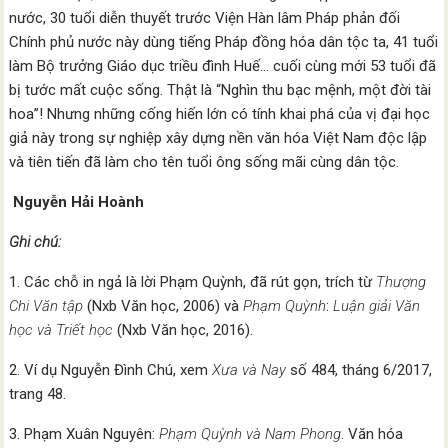
nước, 30 tuổi diễn thuyết trước Viện Hàn lâm Pháp phản đối
Chính phủ nước này dùng tiếng Pháp đồng hóa dân tộc ta, 41 tuổi
làm Bộ trưởng Giáo dục triều đình Huế… cuối cùng mới 53 tuổi đã
bị tước mất cuộc sống. Thật là “Nghìn thu bạc mệnh, một đời tài
hoa”! Nhưng những cống hiến lớn có tính khai phá của vị đại học
giả này trong sự nghiệp xây dựng nền văn hóa Việt Nam độc lập
và tiên tiến đã làm cho tên tuổi ông sống mãi cùng dân tộc.
Nguyễn Hải Hoành
Ghi chú:
1. Các chỗ in ngả là lời Phạm Quỳnh, đã rút gọn, trích từ
Thượng
Chi Văn tập
(Nxb Văn học, 2006) và
Phạm Quỳnh
:
Luận giải Văn
học và Triết học
(Nxb Văn học, 2016).
2. Ví dụ Nguyễn Đình Chú, xem
Xưa và Nay
số 484, tháng 6/2017,
trang 48.
3. Phạm Xuân Nguyên:
Phạm Quỳnh và Nam Phong
. Văn hóa