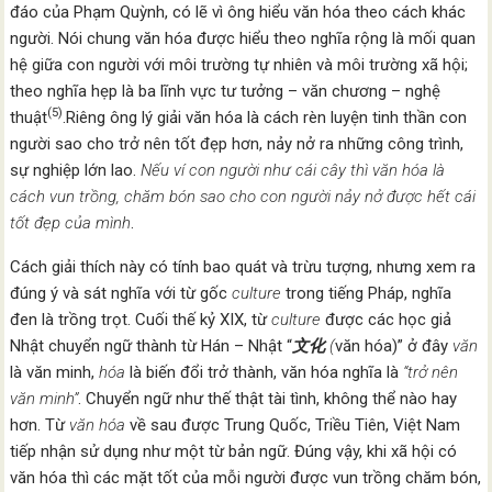
đáo của Phạm Quỳnh, có lẽ vì ông hiểu văn hóa theo cách khác
người. Nói chung văn hóa được hiểu theo nghĩa rộng là mối quan
hệ giữa con người với môi trường tự nhiên và môi trường xã hội;
theo nghĩa hẹp là ba lĩnh vực tư tưởng – văn chương – nghệ
(5)
thuật
.Riêng ông lý giải văn hóa là cách rèn luyện tinh thần con
người sao cho trở nên tốt đẹp hơn, nảy nở ra những công trình,
sự nghiệp lớn lao.
Nếu ví con người như cái cây thì
văn hóa là
cách vun trồng, chăm bón sao cho con người nảy nở được hết cái
tốt đẹp của mình
.
Cách giải thích này có tính bao quát và trừu tượng, nhưng xem ra
đúng ý và sát nghĩa với từ gốc
culture
trong tiếng Pháp, nghĩa
đen là trồng trọt. Cuối thế kỷ XIX, từ
culture
được các học giả
Nhật chuyển ngữ thành từ Hán – Nhật “
文化
(
văn hóa)” ở đây
văn
là văn minh,
hóa
là biến đổi trở thành, văn hóa nghĩa là
“trở nên
văn minh”­
. Chuyển ngữ như thế thật tài tình, không thể nào hay
hơn. Từ
văn hóa
về sau được Trung Quốc, Triều Tiên, Việt Nam
tiếp nhận sử dụng như một từ bản ngữ. Đúng vậy, khi xã hội có
văn hóa thì các mặt tốt của mỗi người được vun trồng chăm bón,