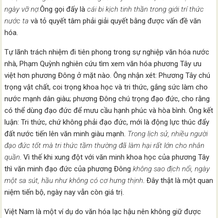
ngày vỡ nợ.
Ông gọi đấy là
cái bi kịch tinh thần trong giới trí thức
nước ta
và tỏ quyết tâm phải giải quyết bằng được vấn đề văn
hóa.
Tự lãnh trách nhiệm đi tiên phong trong sự nghiệp văn hóa nước
nhà, Phạm Quỳnh nghiên cứu tìm xem văn hóa phương Tây ưu
việt hơn phương Đông ở mặt nào. Ông nhận xét: Phương Tây chú
trọng vật chất, coi trọng khoa học và tri thức, gắng sức làm cho
nước mạnh dân giàu; phương Đông chú trọng đạo đức, cho rằng
có thể dùng đạo đức để mưu cầu hạnh phúc và hòa bình. Ông kết
luận: Tri thức, chứ không phải đạo đức, mới là động lực thúc đẩy
đất nước tiến lên văn minh giàu mạnh.
Trong lịch sử, nhiều người
đạo đức tốt mà tri thức tầm thường đã làm hại rất lớn cho nhân
quần
. Vì thế khi xung đột với văn minh khoa học của phương Tây
thì văn minh đạo đức của phương Đông
không sao địch nổi, ngày
một sa sút, hầu như không có cơ hưng thịnh
. Đây thật là một quan
niệm tiến bộ, ngày nay vẫn còn giá trị.
Việt Nam là một ví dụ do văn hóa lạc hậu nên không giữ được