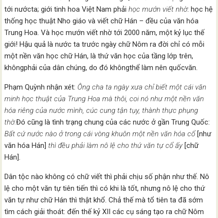
tới nướcta; giới tinh hoa Việt Nam phải
học mướn viết nhờ
: học hệ
thống học thuật Nho giáo và viết chữ Hán – đều của văn hóa
Trung Hoa. Và học mướn viết nhờ tới 2000 năm, một kỷ lục thế
giới! Hậu quả là nước ta trước ngày chữ Nôm ra đời chỉ có mỗi
một nền văn học chữ Hán, là thứ văn học của tầng lớp trên,
khôngphải của dân chúng, do đó khôngthể làm nên quốcvăn.
Phạm Quỳnh nhận xét:
Ông cha ta ngày xưa chỉ biết một cái văn
minh học thuật của Trung Hoa mà thôi, coi nó như một nền văn
hóa riêng của nước mình, cúc cung tận tụy, thành thực phụng
thờ.
Đó cũng là tình trạng chung của các nước ở gần Trung Quốc:
Bất cứ nước nào ở trong cái vòng khuôn một nền văn hóa cổ
[như
văn hóa Hán]
thì đều phải làm nô lệ cho thứ văn tự cổ ấy
[chữ
Hán].
Dân tộc nào không có chữ viết thì phải chịu số phận như thế. Nô
lệ cho một văn tự tiên tiến thì có khi là tốt, nhưng nô lệ cho thứ
văn tự như chữ Hán thì thật khổ. Chả thế mà tổ tiên ta đã sớm
tìm cách giải thoát: đến thế kỷ XII các cụ sáng tạo ra chữ Nôm