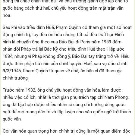
động thì chắc chắn thất bại, và chủ trương giành độc lập cho tổ
quốc bằng cách thứ hai, chủ yếu hoạt động trên mặt trận văn
hóa.
Sau khi vào triều đình Huế, Phạm Quỳnh có tham gia một số hoạt
động chính trị, tuy đều ôn hòa nhưng tất cả đều thất bại. Điển
hình là chuyến ông theo vua Bảo Đại đi Paris năm 1939 đàm
phán đòi Pháp trả lại Bắc Kỳ cho triều đình Huế theo Hiệp ước
1884, nhưng vì Pháp không đồng ý, Bảo Đại tay trắng trở về. Hiểu
được thân phận bù nhìn của chính quyền Huế, sau vụ đảo chính
9/3/1945, Phạm Quỳnh từ quan về nhà, ân hận vì đã tham gia
chính trường.
Trước năm 1932, ông chủ yếu hoạt động văn hóa, làm được
nhiều việc có ích, nhất là thời gian phụ trách tạp chí Nam Phong,
ông đã tập hợp được nhiều nhân sĩ cùng chí hướng dùng quốc
ngữ để mở mang dân trí và tập luyện cho văn quốc ngữ trở thành
quốc văn.
Coi văn hóa quan trọng hơn chính trị cũng là một quan điểm độc