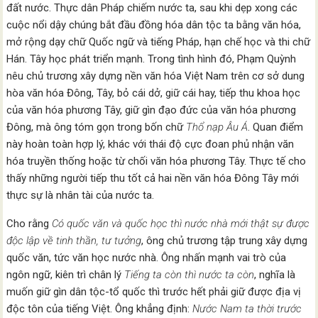
đất nước. Thực dân Pháp chiếm nước ta, sau khi dẹp xong các
cuộc nổi dậy chúng bắt đầu đồng hóa dân tộc ta bằng văn hóa,
mở rộng dạy chữ Quốc ngữ và tiếng Pháp, hạn chế học và thi chữ
Hán. Tây học phát triển mạnh. Trong tình hình đó, Phạm Quỳnh
nêu chủ trương xây dựng nền văn hóa Việt Nam trên cơ sở dung
hòa văn hóa Đông, Tây, bỏ cái dở, giữ cái hay, tiếp thu khoa học
của văn hóa phương Tây, giữ gìn đạo đức của văn hóa phương
Đông, mà ông tóm gọn trong bốn chữ
Thổ nạp Âu Á
. Quan điểm
này hoàn toàn hợp lý, khác với thái độ cực đoan phủ nhận văn
hóa truyền thống hoặc từ chối văn hóa phương Tây. Thực tế cho
thấy những người tiếp thu tốt cả hai nền văn hóa Đông Tây mới
thực sự là nhân tài của nước ta.
Cho rằng
Có quốc văn và quốc học thì nước nhà mới thật sự được
độc lập về tinh thần, tư tưởng
, ông chủ trương tập trung xây dựng
quốc văn, tức văn học nước nhà. Ông nhấn mạnh vai trò của
ngôn ngữ, kiên trì chân lý
Tiếng ta còn thì nước ta còn
, nghĩa là
muốn giữ gìn dân tộc-tổ quốc thì trước hết phải giữ được địa vị
độc tôn của tiếng Việt. Ông khẳng định:
Nước Nam ta thời trước