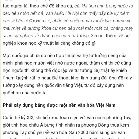
tạo người tài theo chế độ khoa cử,
cái khí tinh anh trong nước ta
đều tiêu mòn hết cả, Văn Miếu Hà Nội còn mấy dãy bia kỷ niệm
các vị tiến sĩ đời Hậu Lê, chắc có nhiều nhân tài lỗi lạc, nhưng vì
mài miệt về đường khoa cử nên đều mai một mất cả, chẳng mấy
ai có sự nghiệp về đường học vấn tư tưởng.
Xin nói thêm: về sự
nghiệp khoa học kỹ thuật lại càng không có gì!
Một quốcgia chưa có nền học thuật và hệ tư tưởng riêng của
mình, phải học mướn viết nhờ nước ngoài, thậm chí thi cử cũng
học người thì không thể độc lập về tư tưởng. Sự thật ấy khiến
Phạm Quỳnh rất lo ngại. Để thoát khỏi tình trạng đó, ông đề ra ý
tưởng xây dựng nền quốcvăn tiếng Việt, từ đó xây dựng nền
quốchọc của nước ta.
Phải xây dựng bằng được một nền văn hóa Việt Nam
Cuối thế kỷ XIX, khi tiếp xúc toàn diện với văn minh phương Tây,
giới tinh hoa châu Á bừng tỉnh nhận ra phương Đông thua kém
phương Tây chủ yếu về văn hóa. Sau 2000 năm sùng bái văn