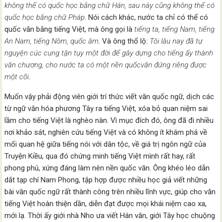
không thể có quốc học bằng chữ Hán, sau này cũng không thể có
quốc học bằng chữ Pháp
. Nói cách khác, nước ta chỉ có thể có
quốc văn bằng tiếng Việt, mà ông gọi là
tiếng ta, tiếng Nam, tiếng
An Nam, tiếng Nôm, quốc âm
. Và ông thổ lộ:
Tôi lâu nay đã tự
nguyện cúc cung tận tụy một đời để gây dựng cho tiếng ấy thành
văn chương, cho nước ta có một nền quốcvăn đứng riêng được
một cõi
.
Muốn vậy phải động viên giới trí thức viết văn quốc ngữ, dịch các
từ ngữ văn hóa phương Tây ra tiếng Việt, xóa bỏ quan niệm sai
lầm cho tiếng Việt là nghèo nàn. Vì mục đích đó, ông đã đi nhiều
nơi khảo sát, nghiên cứu tiếng Việt và có không ít khám phá về
mối quan hệ giữa tiếng nói với dân tộc, về giá trị ngôn ngữ của
Truyện Kiều, qua đó chứng minh tiếng Việt mình rất hay, rất
phong phú, xứng đáng làm nên nền quốc văn. Ông khéo léo dẫn
dắt tạp chí Nam Phong, tập hợp được nhiều học giả viết những
bài văn quốc ngữ rất thành công trên nhiều lĩnh vực, giúp cho văn
tiếng Việt hoàn thiện dần, diễn đạt được mọi khái niệm cao xa,
mới lạ. Thời ấy giới nhà Nho ưa viết Hán văn, giới Tây học chuộng