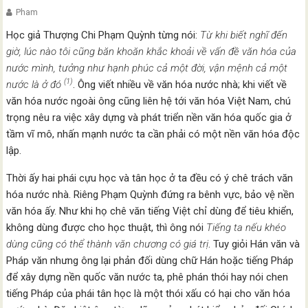
Pham
Học giả Thượng Chi Phạm Quỳnh từng nói:
Từ khi biết nghĩ đến
giờ, lúc nào tôi cũng băn khoăn khắc khoải về vấn đề văn hóa của
nước mình, tưởng như hạnh phúc cả một đời, vận mệnh cả một
(1)
nước là ở đó
. Ông viết nhiều về văn hóa nước nhà; khi viết về
văn hóa nước ngoài ông cũng liên hệ tới văn hóa Việt Nam, chú
trọng nêu ra việc xây dựng và phát triển nền văn hóa quốc gia ở
tầm vĩ mô, nhấn mạnh nước ta cần phải có một nền văn hóa độc
lập.
Thời ấy hai phái cựu học và tân học ở ta đều có ý chê trách văn
hóa nước nhà. Riêng Phạm Quỳnh đứng ra bênh vực, bảo vệ nền
văn hóa ấy. Như khi họ chê văn tiếng Việt chỉ dùng để tiêu khiển,
không dùng được cho học thuật, thì ông nói
Tiếng ta nếu khéo
dùng cũng có thể thành văn chương có giá trị
. Tuy giỏi Hán văn và
Pháp văn nhưng ông lại phản đối dùng chữ Hán hoặc tiếng Pháp
để xây dựng nền quốc văn nước ta, phê phán thói hay nói chen
tiếng Pháp của phái tân học là một thói xấu có hại cho văn hóa