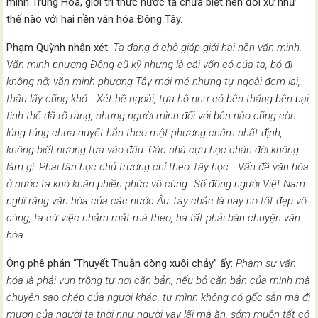
minh Trung Hoa, giới trí thức nước ta chưa biết nên đối xử như
thế nào với hai nền văn hóa Đông Tây.
Phạm Quỳnh nhận xét:
Ta đang ở chỗ giáp giới hai nền văn minh.
Văn minh phương Đông cũ kỹ nhưng là cái vốn có của ta, bỏ đi
không nỡ; văn minh phương Tây mới mẻ nhưng tự ngoài đem lại,
thâu lấy cũng khó… Xét bề ngoài, tựa hồ như có bên thắng bên bại,
tình thế đã rõ ràng, nhưng người mình đối với bên nào cũng còn
lúng túng chưa quyết hẳn theo một phương châm nhất định,
không biết nương tựa vào đâu. Các nhà cựu học chán đời không
làm gì. Phái tân học chủ trương chỉ theo Tây học…
Vấn đề văn hóa
ở nước ta khó khăn phiền phức vô cùng…Số đông người Việt Nam
nghĩ rằng văn hóa của các nước Âu Tây chắc là hay ho tốt đẹp vô
cùng, ta cứ việc nhắm mắt mà theo, hà tất phải bàn chuyện văn
hóa
.
Ông phê phán “Thuyết Thuận dòng xuôi chảy” ấy:
Phàm sự văn
hóa là phải vun trồng tự nơi căn bản, nếu bỏ căn bản của mình mà
chuyên sao chép của người khác, tự mình không có gốc sẵn mà đi
mượn của người ta thời như người vay lãi mà ăn, sớm muộn tất có