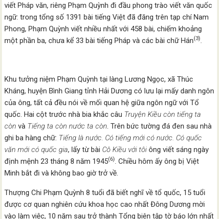
viết Pháp văn, riêng Phạm Quỳnh đi đầu phong trào viết văn quốc
ngữ: trong tổng số 1391 bài tiếng Việt đã đăng trên tạp chí Nam
Phong, Phạm Quỳnh viết nhiều nhất với 458 bài, chiếm khoảng
(3)
một phần ba, chưa kể 33 bài tiếng Pháp và các bài chữ Hán
.
Khu tưởng niệm Phạm Quỳnh tại làng Lương Ngọc, xã Thúc
Kháng, huyện Bình Giang tỉnh Hải Dương có lưu lại mấy danh ngôn
của ông, tất cả đều nói về mối quan hệ giữa ngôn ngữ với Tổ
quốc. Hai cột trước nhà bia khắc câu
Truyện Kiều còn tiếng ta
còn
và
Tiếng ta còn nước ta còn
. Trên bức tường đá đen sau nhà
ghi ba hàng chữ:
Tiếng là nước. Có tiếng mới có nước. Có quốc
văn mới có quốc gia
, lấy từ bài
Cô Kiều với tôi
ông viết sáng ngày
(6)
định mệnh 23 tháng 8 năm 1945
. Chiều hôm ấy ông bị Việt
Minh bắt đi và không bao giờ trở về.
Thượng Chi Phạm Quỳnh 8 tuổi đã biết nghĩ về tổ quốc, 15 tuổi
được cơ quan nghiên cứu khoa học cao nhất Đông Dương mời
vào làm việc, 10 năm sau trở thành Tổng biên tập tờ báo lớn nhất