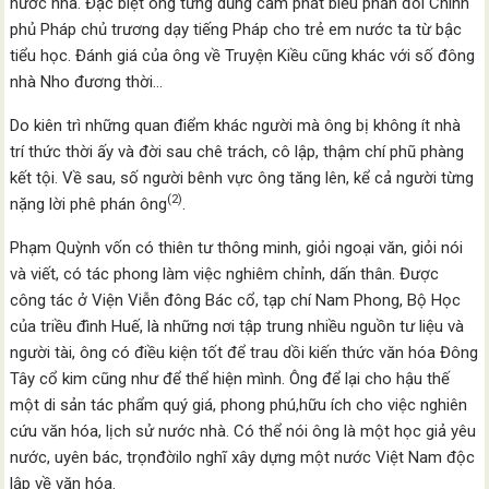
nước nhà. Đặc biệt ông từng dũng cảm phát biểu phản đối Chính
phủ Pháp chủ trương dạy tiếng Pháp cho trẻ em nước ta từ bậc
tiểu học. Đánh giá của ông về Truyện Kiều cũng khác với số đông
nhà Nho đương thời…
Do kiên trì những quan điểm khác người mà ông bị không ít nhà
trí thức thời ấy và đời sau chê trách, cô lập, thậm chí phũ phàng
kết tội. Về sau, số người bênh vực ông tăng lên, kể cả người từng
(2)
nặng lời phê phán ông
.
Phạm Quỳnh vốn có thiên tư thông minh, giỏi ngoại văn, giỏi nói
và viết, có tác phong làm việc nghiêm chỉnh, dấn thân. Được
công tác ở Viện Viễn đông Bác cổ, tạp chí Nam Phong, Bộ Học
của triều đình Huế, là những nơi tập trung nhiều nguồn tư liệu và
người tài, ông có điều kiện tốt để trau dồi kiến thức văn hóa Đông
Tây cổ kim cũng như để thể hiện mình. Ông để lại cho hậu thế
một di sản tác phẩm quý giá, phong phú,hữu ích cho việc nghiên
cứu văn hóa, lịch sử nước nhà. Có thể nói ông là một học giả yêu
nước, uyên bác, trọnđờilo nghĩ xây dựng một nước Việt Nam độc
lập về văn hóa.