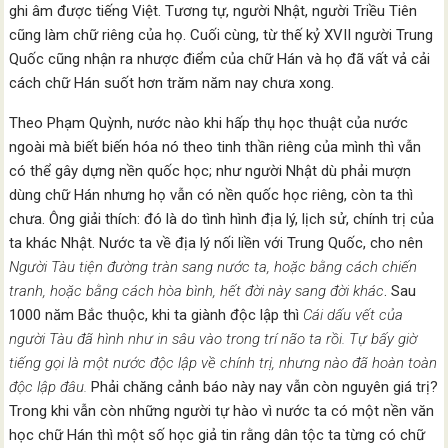
ghi âm được tiếng Việt. Tương tự, người Nhật, người Triều Tiên
cũng làm chữ riêng của họ. Cuối cùng, từ thế kỷ XVII người Trung
Quốc cũng nhận ra nhược điểm của chữ Hán và họ đã vất vả cải
cách chữ Hán suốt hơn trăm năm nay chưa xong.
Theo Phạm Quỳnh, nước nào khi hấp thụ học thuật của nước
ngoài mà biết biến hóa nó theo tinh thần riêng của mình thì vẫn
có thể gây dựng nền quốc học; như người Nhật dù phải mượn
dùng chữ Hán nhưng họ vẫn có nền quốc học riêng, còn ta thì
chưa. Ông giải thích: đó là do tình hình địa lý, lịch sử, chính trị của
ta khác Nhật. Nước ta về địa lý nối liền với Trung Quốc, cho nên
Người Tàu tiện đường tràn sang nước ta, hoặc bằng cách chiến
tranh, hoặc bằng cách hòa bình, hết đời này sang đời khác
. Sau
1000 năm Bắc thuộc, khi ta giành độc lập thì
Cái dấu vết của
người Tàu đã hình như in sâu vào trong trí não ta rồi. Tự bấy giờ
tiếng gọi là một nước độc lập về chính trị, nhưng nào đã hoàn toàn
độc lập đâu.
Phải chăng cảnh báo này nay vẫn còn nguyên giá trị?
Trong khi vẫn còn những người tự hào vì nước ta có một nền văn
học chữ Hán thì một số học giả tin rằng dân tộc ta từng có chữ