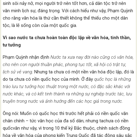
sinh sôi nảy nở, mọi người trở nên tốt hơn, cả dân tộc trở nên
văn minh lịch sự, đáng trọng. Với cách hiểu như vậy, Phạm Quỳnh
cho rằng văn hóa là thứ cần thiết không thể thiếu cho một dân
tộc, là lẽ sống còn của một quốc gia.
Vì sao nước ta chưa hoàn toàn độc lập về văn hóa, tinh thần,
tư tưởng
Phạm Quỳnh nhận định
Nước ta xưa nay đời nào cũng có văn hóa,
cho nên con người thuần phác, phong tục tốt, xã hội có trật tự,
lịch sử vẻ vang
. Nhưng ta chưa có một nền văn hóa độc lập, đó là
do ta chưa có nền quốc học của mình. Ở đây
quốc học là những
trào lưu tư tưởng học thuật trong một nước, có đặc sắc khác với
nước khác, và có kết tinh thành ra những sự nghiệp trước tác, lưu
truyền trong nước và ảnh hưởng đến các học giả trong nước.
Ông nói: Muốn có quốc học thì trước hết phải có nền quốc văn
chân chính – tức văn học của đa số dân; nhưng tachưa có nền
quốcvăn như vậy, vì trong 10 thế kỷ Bắc thuộc, chính sách đồng
hóa về văn hóa của phong kiến Trung Quốc đã tác động sâu sắc