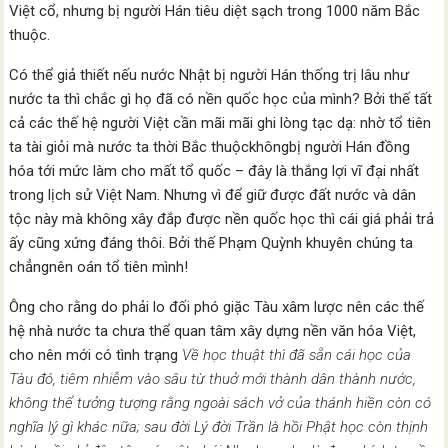
Việt cổ, nhưng bị người Hán tiêu diệt sạch trong 1000 năm Bắc
thuộc.
Có thể giả thiết nếu nước Nhật bị người Hán thống trị lâu như
nước ta thì chắc gì họ đã có nền quốc học của mình? Bởi thế tất
cả các thế hệ người Việt cần mãi mãi ghi lòng tạc dạ: nhờ tổ tiên
ta tài giỏi mà nước ta thời Bắc thuộckhôngbị người Hán đồng
hóa tới mức làm cho mất tổ quốc – đây là thắng lợi vĩ đại nhất
trong lịch sử Việt Nam. Nhưng vì để giữ được đất nước và dân
tộc này mà không xây đắp được nền quốc học thì cái giá phải trả
ấy cũng xứng đáng thôi. Bởi thế Phạm Quỳnh khuyên chúng ta
chẳngnên oán tổ tiên mình!
Ông cho rằng do phải lo đối phó giặc Tàu xâm lược nên các thế
hệ nhà nước ta chưa thể quan tâm xây dựng nền văn hóa Việt,
cho nên mới có tình trạng
Về học thuật thì đã sẵn cái học của
Tàu đó, tiêm nhiễm vào sâu từ thuở mới thành dân thành nước,
không thể tưởng tượng rằng ngoài sách vở của thánh hiền còn có
nghĩa lý gì khác nữa; sau đời Lý đời Trần là hồi Phật học còn thịnh