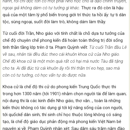
hành, rồi chỉ độc tôn có một phái Nho học cho là đạo chính truyền,
ngoại giả không dám có tư tưởng gì khác.
Thực ra đó còn là hậu
quả của một tâm lý phổ biến trong giới trí thức ta hồi ấy: tự ti dân
tộc, sùng ngoại, suốt đời làm trò, không dám làm thầy.
Từ cuối đời Trần, Nho giáo với tính chất là chỗ dựa tư tưởng của
chế độ chuyên chế phong kiến đã hoàn toàn thống trị đời sống
tinh thần tầng lớp trên ở ta. Phạm Quỳnh viết:
Từ cuối Trần đầu Lê
về sau, nhân tài đều đúc theo cái khuôn khoa cử của Nho giáo.
Chế độ khoa cử là một món quà rất có hại mà nước Tàu đã tặng
cho ta. Ai đã đúc từ cái khuôn ấy rồi thì thần trí eo hẹp, sao mà
còn có tư tưởng, có học vấn tự do được nữa.
Khoa cử là chế độ thi cử do phong kiến Trung Quốc thực thi
trong hơn 1300 năm (tới 1901) nhằm chọn người tài để làm quan;
nội dung thi là các kinh điển Nho giáo, thơ văn…, toàn là những
kiến thức không có tác dụng gì tới kỹ năng sống của con người,
tới quốckế dân sinh; thí sinh chỉ học thuộc lòng không có sáng
tạo, là chế độ giáo dục phản động mà phong kiến Việt Nam bê
nguyên xi về. Phạm Quỳnh nhận xét: Sau dăm sáu trăm năm đào