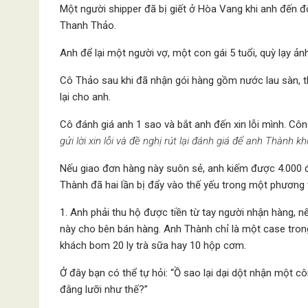
Một người shipper đã bị giết ở Hòa Vang khi anh đến đò
Thanh Thảo.
Anh để lại một người vợ, một con gái 5 tuổi, quỳ lạy ản
Cô Thảo sau khi đã nhận gói hàng gồm nước lau sàn, th
lại cho anh.
Cô đánh giá anh 1 sao và bắt anh đến xin lỗi mình. Cô
gửi lời xin lỗi và đề nghị rút lại đánh giá để anh Thành 
Nếu giao đơn hàng này suôn sẻ, anh kiếm được 4.000 
Thành đã hai lần bị đẩy vào thế yếu trong một phương 
1. Anh phải thu hộ được tiền từ tay người nhận hàng, 
này cho bên bán hàng. Anh Thành chỉ là một case tron
khách bom 20 ly trà sữa hay 10 hộp cơm.
Ở đây bạn có thể tự hỏi: “Ồ sao lại dại dột nhận một 
đằng lưỡi như thế?”