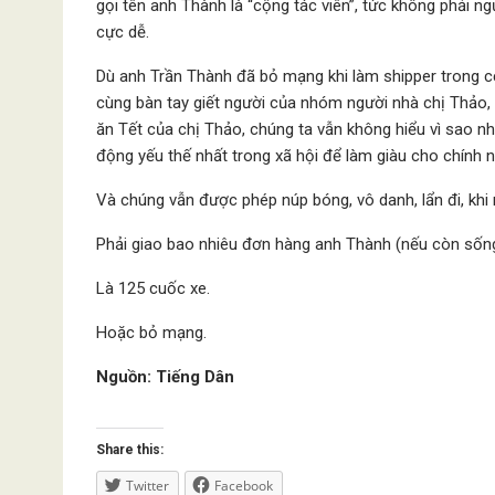
gọi tên anh Thành là “cộng tác viên”, tức không phải n
cực dễ.
Dù anh Trần Thành đã bỏ mạng khi làm shipper trong cơ
cùng bàn tay giết người của nhóm người nhà chị Thảo
ăn Tết của chị Thảo, chúng ta vẫn không hiểu vì sao n
động yếu thế nhất trong xã hội để làm giàu cho chính n
Và chúng vẫn được phép núp bóng, vô danh, lẩn đi, khi 
Phải giao bao nhiêu đơn hàng anh Thành (nếu còn sốn
Là 125 cuốc xe.
Hoặc bỏ mạng.
Nguồn: Tiếng Dân
Share this:
Twitter
Facebook