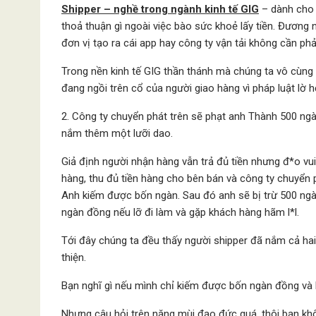
Shipper – nghề trong ngành kinh tế GIG
– dành cho 
thoả thuận gì ngoài việc bào sức khoẻ lấy tiền. Đương
đơn vị tạo ra cái app hay công ty vận tải không cần phả
Trong nền kinh tế GIG thần thánh mà chúng ta vô cùng 
đang ngồi trên cổ của người giao hàng vì pháp luật lờ h
2. Công ty chuyển phát trên sẽ phạt anh Thành 500 ng
nắm thêm một lưỡi dao.
Giả định người nhận hàng vẫn trả đủ tiền nhưng đ*o vu
hàng, thu đủ tiền hàng cho bên bán và công ty chuyển p
Anh kiếm được bốn ngàn. Sau đó anh sẽ bị trừ 500 ngà
ngàn đồng nếu lỡ đi làm và gặp khách hàng hãm l*l.
Tới đây chúng ta đều thấy người shipper đã nắm cả hai 
thiện.
Bạn nghĩ gì nếu mình chỉ kiếm được bốn ngàn đồng và
Nhưng câu hỏi trên nặng mùi đạo đức quá, thôi bạn khôn