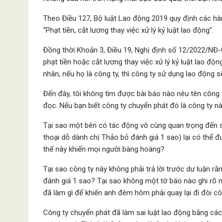
Theo Điều 127, Bộ luật Lao động 2019 quy định các hàn
“Phạt tiền, cắt lương thay việc xử lý kỷ luật lao động”.
Đồng thời Khoản 3, Điều 19, Nghị định số 12/2022/NĐ-
phạt tiền hoặc cắt lương thay việc xử lý kỷ luật lao độn
nhân, nếu họ là công ty, thì công ty sử dụng lao động s
Đến đây, tôi không tìm được bài báo nào nêu tên công t
đọc. Nếu bạn biết công ty chuyển phát đó là công ty nà
Tại sao một bên có tác động vô cùng quan trọng đến si
thoại dỗ dành chị Thảo bỏ đánh giá 1 sao) lại có thể 
thế này khiến mọi người bàng hoàng?
Tại sao công ty này không phải trả lời trước dư luận r
đánh giá 1 sao? Tại sao không một tờ báo nào ghi rõ 
đã làm gì để khiến anh đêm hôm phải quay lại đi đòi cô
Công ty chuyển phát đã làm sai luật lao động bằng các