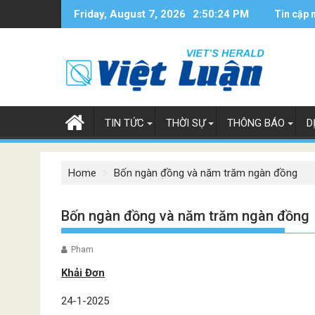
Skip
Friday, August 7, 2026
2:50:25 PM
Tin cập 
to
content
TIN TỨC
THỜI SỰ
THÔNG BÁO
D
Home
Bốn ngàn đồng và năm trăm ngàn đồng
Bốn ngàn đồng và năm trăm ngàn đồng
Pham
Khải Đơn
24-1-2025