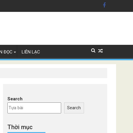
xe Đức
N ĐỌC
LIÊN LẠC
Search
Search
Thời mục