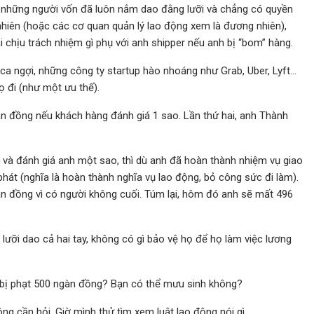
những người vốn đã luôn nắm dao đằng lưỡi và chẳng có quyền
 nhiên (hoặc các cơ quan quản lý lao động xem là đương nhiên),
i chịu trách nhiệm gì phụ với anh shipper nếu anh bị “bom” hàng.
ca ngợi, những công ty startup hào nhoáng như Grab, Uber, Lyft…
ọ đi (như một ưu thế).
àn đồng nếu khách hàng đánh giá 1 sao. Lần thứ hai, anh Thành
i và đánh giá anh một sao, thì dù anh đã hoàn thành nhiệm vụ giao
hát (nghĩa là hoàn thành nghĩa vụ lao động, bỏ công sức đi làm).
n đồng vì có người không cuối. Túm lại, hôm đó anh sẽ mất 496
lưỡi dao cả hai tay, không có gì bảo vệ họ để họ làm việc lương
 bị phạt 500 ngàn đồng? Bạn có thể mưu sinh không?
g cần hỏi. Giờ mình thử tìm xem luật lao động nói gì.