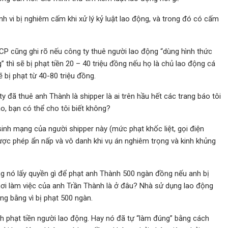
h vi bị nghiêm cấm khi xử lý kỷ luật lao động, và trong đó có cấm
CP cũng ghi rõ nếu công ty thuê người lao động “dùng hình thức
g” thì sẽ bị phạt tiền 20 – 40 triệu đồng nếu họ là chủ lao động cá
ẽ bị phạt từ 40-80 triệu đồng.
y đã thuê anh Thành là shipper là ai trên hầu hết các trang báo tôi
o, bạn có thể cho tôi biết không?
nh mạng của người shipper này (mức phạt khốc liệt, gọi điện
được phép ẩn nấp và vô danh khi vụ án nghiêm trọng và kinh khủng
ằng nó lấy quyền gì để phạt anh Thành 500 ngàn đồng nếu anh bị
nơi làm việc của anh Trần Thành là ở đâu? Nhà sử dụng lao động
ng bằng vì bị phạt 500 ngàn.
h phạt tiền người lao động. Hay nó đã tự “làm đúng” bằng cách