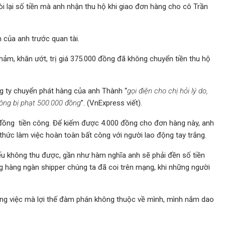
i lại số tiền mà anh nhận thu hộ khi giao đơn hàng cho cô Trần
h của anh trước quan tài.
ảm, khăn ướt, trị giá 375.000 đồng đã không chuyển tiền thu hộ
ng ty chuyển phát hàng của anh Thành “
gọi điện cho chị hỏi lý do,
không bị phạt 500.000 đồng
”. (VnExpress viết).
đồng tiền công. Để kiếm được 4.000 đồng cho đơn hàng này, anh
thức làm việc hoàn toàn bất công với người lao động tay trắng.
nếu không thu được, gần như hàm nghĩa anh sẽ phải đền số tiền
g hàng ngàn shipper chúng ta đã coi trên mạng, khi những người
công việc mà lợi thế đàm phán không thuộc về mình, mình nắm dao